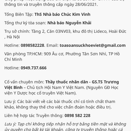
thông tin và truyền thông cấp ngày 28/06/2021.
Tổng Biên Tập:
ThS Nhà báo Chúc Kim Vinh
Tổng thư ký tòa soạn:
Nhà báo Nguyễn Khải
Trụ sở chính: Tầng 2, Căn 03NV03, khu đô thị Lideco, Hoài Đức
, Hà Nội
Hotline:
0898582228
. Email:
toasoansuckhoeviet@gmail.com
Văn phòng TP.HCM: 909 Âu cơ, Phường Tân Sơn Nhì, TP Hồ
Chí Minh
Hotline:
0949.737.666
Cố vấn chuyên môn:
Thầy thuốc nhân dân - GS.TS Trương
Việt Bình
– Chủ tịch Hội Nam Y Việt Nam. (Nguyên GĐ Học
viện Y Dược học cổ truyền Việt Nam).
Lưu ý: Các bài viết về các bài thuốc chỉ có tính chất tham
khảo, không thay thế cho việc chẩn đoán hoặc điều trị.
Liên hệ hợp tác Truyền thông:
0898 582 228
Lưu ý: Tạp chí không tiếp nhận hỗ trợ bằng tiền mặt và không
ủy quyền cho bất kỳ tài khoản, công ty truyền thông hoặc cá