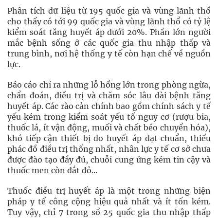
Phân tích dữ liệu từ 195 quốc gia và vùng lãnh thổ
cho thấy có tới 99 quốc gia và vùng lãnh thổ có tỷ lệ
kiểm soát tăng huyết áp dưới 20%. Phần lớn người
mắc bệnh sống ở các quốc gia thu nhập thấp và
trung bình, nơi hệ thống y tế còn hạn chế về nguồn
lực.
Báo cáo chỉ ra những lỗ hổng lớn trong phòng ngừa,
chẩn đoán, điều trị và chăm sóc lâu dài bệnh tăng
huyết áp. Các rào cản chính bao gồm chính sách y tế
yếu kém trong kiểm soát yếu tố nguy cơ (rượu bia,
thuốc lá, ít vận động, muối và chất béo chuyển hóa),
khó tiếp cận thiết bị đo huyết áp đạt chuẩn, thiếu
phác đồ điều trị thống nhất, nhân lực y tế cơ sở chưa
được đào tạo đầy đủ, chuỗi cung ứng kém tin cậy và
thuốc men còn đắt đỏ...
Thuốc điều trị huyết áp là một trong những biện
pháp y tế công cộng hiệu quả nhất và ít tốn kém.
Tuy vậy, chỉ 7 trong số 25 quốc gia thu nhập thấp