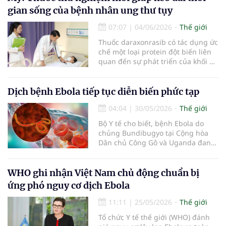
Uganda.
gian sống của bệnh nhân ung thư tụy
07:07
|
04/06/2026
Thế giới
Thuốc daraxonrasib có tác dụng ức
chế một loại protein đột biến liên
quan đến sự phát triển của khối u,
vốn xuất hiện trong hơn 90%
trường hợp ung thư tuyến tụy.
Dịch bệnh Ebola tiếp tục diễn biến phức tạp
04:04
|
30/05/2026
Thế giới
Bộ Y tế cho biết, bệnh Ebola do
chủng Bundibugyo tại Cộng hòa
Dân chủ Công Gô và Uganda đang
tiếp tục diễn biến phức tạp, số ca
mắc tăng và ghi nhận nguy cơ lây
truyền qua biên giới. Hiện, bệnh
WHO ghi nhận Việt Nam chủ động chuẩn bị
chưa có vaccine hoặc phương
ứng phó nguy cơ dịch Ebola
pháp điều trị nào được phê duyệt.
11:11
|
25/05/2026
Thế giới
Tổ chức Y tế thế giới (WHO) đánh