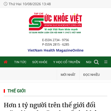
Thứ Hai 10/08/2026 13:48
E-ISSN 2734 - 9756
P-ISSN 2815 - 6285
VietNam Health MagazineOnline
NLINE
TIN TỨC
SỨC KHỎE
Y HỌC CỔ TRUYỀN
NGHIÊN CỨU TRA
MỚI NHẤT
ĐỌC NHIỀU
THẾ GIỚI
Hơn 1 tỷ người trên thế giới đối