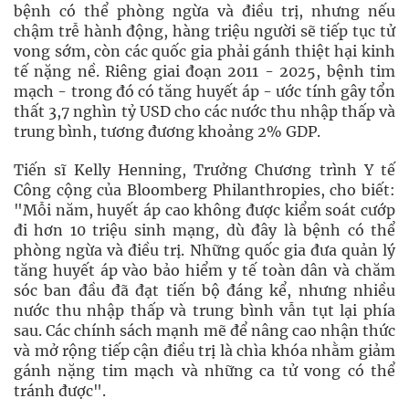
bệnh có thể phòng ngừa và điều trị, nhưng nếu
chậm trễ hành động, hàng triệu người sẽ tiếp tục tử
vong sớm, còn các quốc gia phải gánh thiệt hại kinh
tế nặng nề. Riêng giai đoạn 2011 - 2025, bệnh tim
mạch - trong đó có tăng huyết áp - ước tính gây tổn
thất 3,7 nghìn tỷ USD cho các nước thu nhập thấp và
trung bình, tương đương khoảng 2% GDP.
Tiến sĩ Kelly Henning, Trưởng Chương trình Y tế
Công cộng của Bloomberg Philanthropies, cho biết:
"Mỗi năm, huyết áp cao không được kiểm soát cướp
đi hơn 10 triệu sinh mạng, dù đây là bệnh có thể
phòng ngừa và điều trị. Những quốc gia đưa quản lý
tăng huyết áp vào bảo hiểm y tế toàn dân và chăm
sóc ban đầu đã đạt tiến bộ đáng kể, nhưng nhiều
nước thu nhập thấp và trung bình vẫn tụt lại phía
sau. Các chính sách mạnh mẽ để nâng cao nhận thức
và mở rộng tiếp cận điều trị là chìa khóa nhằm giảm
gánh nặng tim mạch và những ca tử vong có thể
tránh được".