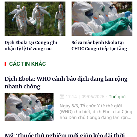
Dịch Ebola tại Congo ghi
Số ca mắc bệnh Ebola tại
nhận tỷ lệ tử vong cao
CHDC Congo tiếp tục tăng
CÁC TIN KHÁC
Dịch Ebola: WHO cảnh báo dịch đang lan rộng
nhanh chóng
17:14
|
09/06/2026
Thế giới
Ngày 8/6, Tổ chức Y tế thế giới
(WHO) cho biết, dịch Ebola tại Cộng
hòa Dân chủ Congo đang lan rộng
nhanh chóng, số ca mắc ngày càng
tăng, phạm vi địa lý rộng hơn và
lây truyền xuyên biên giới sang
Mỹ: Thuốc thử nghiệm mới giúp kéo dài thời