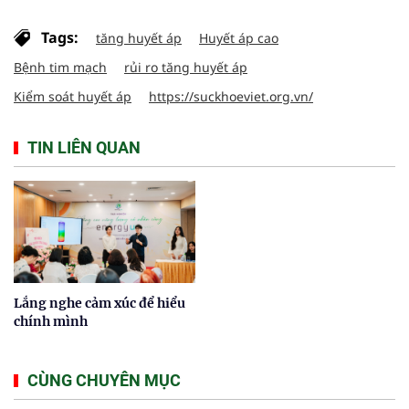
Tags:
tăng huyết áp
Huyết áp cao
Bệnh tim mạch
rủi ro tăng huyết áp
Kiểm soát huyết áp
https://suckhoeviet.org.vn/
TIN LIÊN QUAN
Lắng nghe cảm xúc để hiểu
chính mình
CÙNG CHUYÊN MỤC