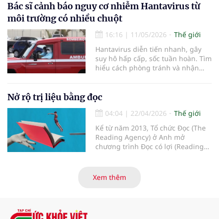
giải quyết một trong những nút
Bác sĩ cảnh báo nguy cơ nhiễm Hantavirus từ
thắt lớn nhất của ngành: sự phân
môi trường có nhiều chuột
mảnh hệ thống. Rockwell
Automation và Cytiva vừa công bố
16:16
|
11/05/2026
Thế giới
nền tảng Figurate SCADA, một hệ
Hantavirus diễn tiến nhanh, gây
thống giám sát và thu thập dữ liệu
suy hô hấp cấp, sốc tuần hoàn. Tìm
được thiết kế để tăng tốc quá trình
hiểu cách phòng tránh và nhận
chuyển đổi số trong sản xuất dược
biết sớm bệnh nguy hiểm này.
phẩm sinh học.
Nở rộ trị liệu bằng đọc
04:04
|
22/04/2026
Thế giới
Kể từ năm 2013, Tổ chức Đọc (The
Reading Agency) ở Anh mở
chương trình Đọc có lợi (Reading
Well) và đến nay, họ cho mượn hơn
3,9 triệu cuốn sách.
Xem thêm