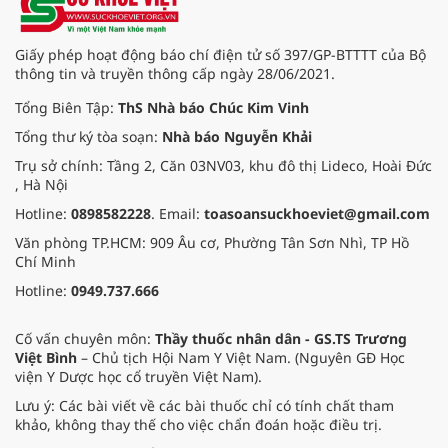
Giấy phép hoạt động báo chí điện tử số 397/GP-BTTTT của Bộ
thông tin và truyền thông cấp ngày 28/06/2021.
Tổng Biên Tập:
ThS Nhà báo Chúc Kim Vinh
Tổng thư ký tòa soạn:
Nhà báo Nguyễn Khải
Trụ sở chính: Tầng 2, Căn 03NV03, khu đô thị Lideco, Hoài Đức
, Hà Nội
Hotline:
0898582228
. Email:
toasoansuckhoeviet@gmail.com
Văn phòng TP.HCM: 909 Âu cơ, Phường Tân Sơn Nhì, TP Hồ
Chí Minh
Hotline:
0949.737.666
Cố vấn chuyên môn:
Thầy thuốc nhân dân - GS.TS Trương
Việt Bình
– Chủ tịch Hội Nam Y Việt Nam. (Nguyên GĐ Học
viện Y Dược học cổ truyền Việt Nam).
Lưu ý: Các bài viết về các bài thuốc chỉ có tính chất tham
khảo, không thay thế cho việc chẩn đoán hoặc điều trị.