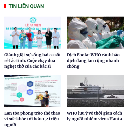
TIN LIÊN QUAN
Giành giật sự sống hai ca sốt
Dịch Ebola: WHO cảnh báo
rét ác tính: Cuộc chạy đua
dịch đang lan rộng nhanh
nghẹt thở của các bác sĩ
chóng
Lan tỏa phong trào thể thao
WHO lưu ý về thời gian cách
vì sức khỏe tới hơn 1,2 triệu
ly người nhiễm virus Hanta
người