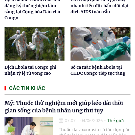
đăng ký thử nghiệm lâm
nhanh tiến độ chấm dứt đại
sàng tại Cộng hòa Dân chủ
dịch AIDS toàn cầu
Congo
Dịch Ebola tại Congo ghi
Số ca mắc bệnh Ebola tại
nhận tỷ lệ tử vong cao
CHDC Congo tiếp tục tăng
CÁC TIN KHÁC
Mỹ: Thuốc thử nghiệm mới giúp kéo dài thời
gian sống của bệnh nhân ung thư tụy
07:07
|
04/06/2026
Thế giới
Thuốc daraxonrasib có tác dụng ức