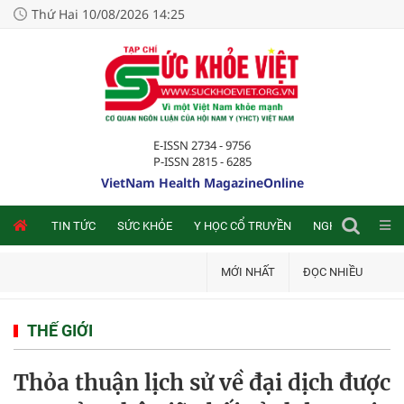
Thứ Hai 10/08/2026 14:25
E-ISSN 2734 - 9756
P-ISSN 2815 - 6285
VietNam Health MagazineOnline
NLINE
TIN TỨC
SỨC KHỎE
Y HỌC CỔ TRUYỀN
NGHIÊN CỨU TRA
MỚI NHẤT
ĐỌC NHIỀU
THẾ GIỚI
Thỏa thuận lịch sử về đại dịch được