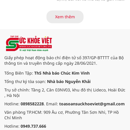
có thời gian sản xuất trên 5 năm
đến 12 năm, chu kỳ kiểm định khí
thải định kỳ là 24 tháng; thời gian
Xem thêm
sản xuất trên 12 năm, chu kỳ kiểm
định định kỳ là 12 tháng. Với số
lượng phương tiện lớn, TP.HCM đã
sớm chuẩn bị kế hoạch thực hiện
nội dung này.
Giấy phép hoạt động báo chí điện tử số 397/GP-BTTTT của Bộ
thông tin và truyền thông cấp ngày 28/06/2021.
Tổng Biên Tập:
ThS Nhà báo Chúc Kim Vinh
Tổng thư ký tòa soạn:
Nhà báo Nguyễn Khải
Trụ sở chính: Tầng 2, Căn 03NV03, khu đô thị Lideco, Hoài Đức
, Hà Nội
Hotline:
0898582228
. Email:
toasoansuckhoeviet@gmail.com
Văn phòng TP.HCM: 909 Âu cơ, Phường Tân Sơn Nhì, TP Hồ
Chí Minh
Hotline:
0949.737.666