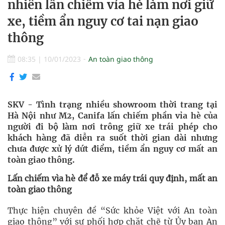
nhiên lấn chiếm vỉa hè làm nơi giữ
xe, tiềm ẩn nguy cơ tai nạn giao
thông
08:35
|
10/01/2023
An toàn giao thông
SKV - Tình trạng nhiều showroom thời trang tại
Hà Nội như M2, Canifa lấn chiếm phần vỉa hè của
người đi bộ làm nơi trông giữ xe trái phép cho
khách hàng đã diễn ra suốt thời gian dài nhưng
chưa được xử lý dứt điểm, tiềm ẩn nguy cơ mất an
toàn giao thông.
Lấn chiếm vìa hè để đỗ xe máy trái quy định, mất an
toàn giao thông
Thực hiện chuyên đề “Sức khỏe Việt với An toàn
giao thông” với sự phối hợp chặt chẽ từ Ủy ban An