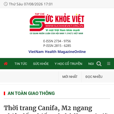
Thứ Sáu 07/08/2026 17:01
E-ISSN 2734 - 9756
P-ISSN 2815 - 6285
VietNam Health MagazineOnline
NLINE
TIN TỨC
SỨC KHỎE
Y HỌC CỔ TRUYỀN
NGHIÊN CỨU TRA
MỚI NHẤT
ĐỌC NHIỀU
AN TOÀN GIAO THÔNG
Thời trang Canifa, M2 ngang