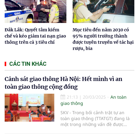
Đắk Lắk: Quyết tâm kiềm
Mục tiêu đến năm 2030 có
chế và kéo giảm tai nạn giao
95% người trưởng thành
thông trên cả 3 tiêu chí
được tuyên truyền về tác hại
rượu, bia
CÁC TIN KHÁC
Cảnh sát giao thông Hà Nội: Hết mình vì an
toàn giao thông cộng đồng
21:13
|
20/03/2025
An toàn
giao thông
SKV - Trong bối cảnh trật tự an
toàn giao thông (TTATGT) đang là
một trong những vấn đề được
quan tâm hàng đầu, lực lượng
Cảnh sát giao thông (CSGT) Hà Nội