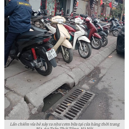
Lấn chiếm vỉa hè xảy ra như cơm bữa tại cửa hàng thời trang
M2, 60 Trần Thái Tông, Hà Nội.