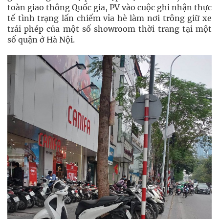
toàn giao thông Quốc gia, PV vào cuộc ghi nhận thực
tế tình trạng lấn chiếm vỉa hè làm nơi trông giữ xe
trái phép của một số showroom thời trang tại một
số quận ở Hà Nội.