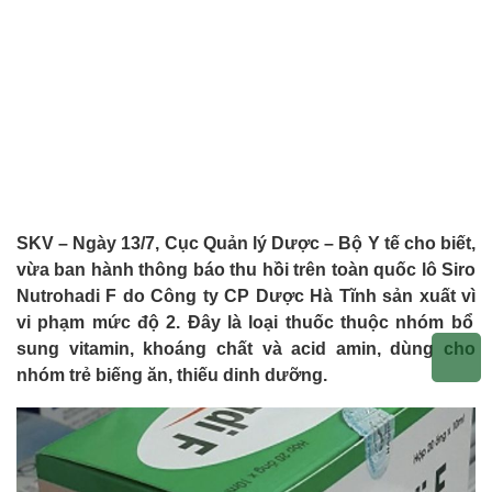
Nutrohadi F
14:25
|
14/07/2022
Tin nổi bật
Thuốc Siro uống Siro Nutrohadi F do Công ty CP Dược Hà
Tĩnh sản xuất.
SKV – Ngày 13
/
7, Cục Quản lý Dược
– Bộ Y tế cho biết,
vừa
ban hành thông báo thu hồi trên toàn quốc lô Siro
Nutrohadi F
d
o Công ty CP Dược Hà Tĩnh sản xuất
vì
vi phạm mức độ 2.
Đây là loại thuốc thuộc nhóm bổ
sung vitamin, khoáng chất và acid amin, dùng cho
nhóm trẻ biếng ăn, thiếu dinh dưỡng.