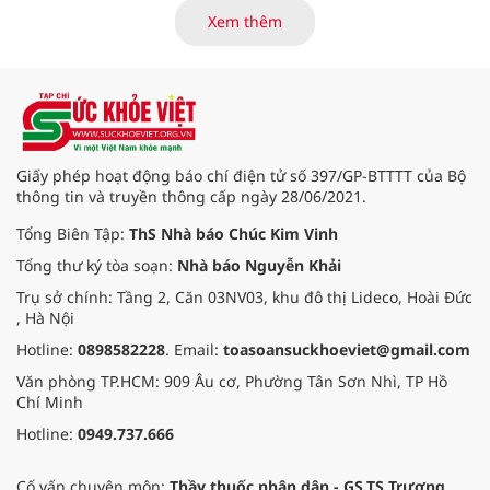
hội Sầu riêng Đắk Lắk năm 2026 có
Xem thêm
chủ đề “Sầu riêng Đắk Lắk – Kết nối
vươn xa”, được tổ chức từ ngày
15/8/2026 đến ngày 02/9/2026 tại
phường Buôn Ma Thuột, xã Krông
Pắc, phường Tuy Hòa và một số xã
trồng sầu riêng trên địa bàn tỉnh.
Giấy phép hoạt động báo chí điện tử số 397/GP-BTTTT của Bộ
thông tin và truyền thông cấp ngày 28/06/2021.
Tổng Biên Tập:
ThS Nhà báo Chúc Kim Vinh
Tổng thư ký tòa soạn:
Nhà báo Nguyễn Khải
Trụ sở chính: Tầng 2, Căn 03NV03, khu đô thị Lideco, Hoài Đức
, Hà Nội
Hotline:
0898582228
. Email:
toasoansuckhoeviet@gmail.com
Văn phòng TP.HCM: 909 Âu cơ, Phường Tân Sơn Nhì, TP Hồ
Chí Minh
Hotline:
0949.737.666
Cố vấn chuyên môn:
Thầy thuốc nhân dân - GS.TS Trương