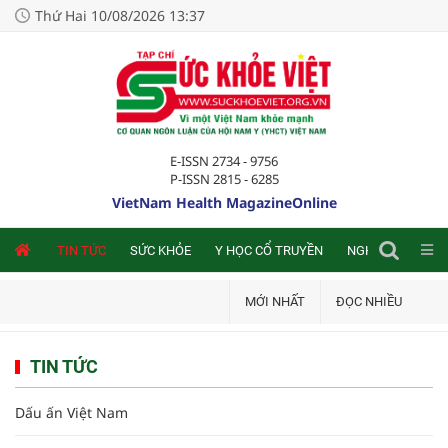
Thứ Hai 10/08/2026 13:37
E-ISSN 2734 - 9756
P-ISSN 2815 - 6285
VietNam Health MagazineOnline
NLINE
TIN TỨC
SỨC KHỎE
Y HỌC CỔ TRUYỀN
NGHIÊN CỨU TRA
MỚI NHẤT
ĐỌC NHIỀU
TIN TỨC
Dấu ấn Việt Nam