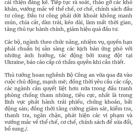
cải thiện đáng kể. Tiếp tục rà soát, tháo gỡ các khó
khăn, vướng mắc về thể chế, cơ chế, chính sách đầu
tư công. Đầu tư công phải dứt khoát không manh
mún, chia cắt, dàn trải, kéo dài, làm mất thời gian,
tăng thủ tục hành chính, giảm hiệu quả đầu tư.
Các bộ, ngành theo chức năng, nhiệm vụ, quyền hạn
phải chuẩn bị sẵn sàng các kịch bản ứng phó với
những ảnh hưởng, tác động bởi xung đột tại
Ukraine, báo cáo cấp có thẩm quyền khi cần thiết.
Thủ tướng hoan nghênh Bộ Công an vừa qua đã vào
cuộc chủ động, mạnh mẽ; đồng thời yêu cầu các cấp,
các ngành cần quyết liệt hơn nữa trong đấu tranh
phòng chống tham nhũng, tiêu cực, nhất là trong
lĩnh vực phát hành trái phiếu, chứng khoán, bất
động sản; đồng thời tăng cường giám sát, kiểm tra,
thanh tra, ngăn chặn, phát hiện các vi phạm và
vướng mắc về thể chế, cơ chế, chính sách để sửa đổi,
bổ sung./.