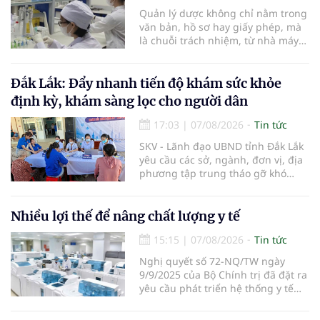
Quản lý dược không chỉ nằm trong
văn bản, hồ sơ hay giấy phép, mà
là chuỗi trách nhiệm, từ nhà máy
đến bệnh viện; từ dữ liệu quản lý
đến từng nhà thuốc, từng người
bệnh... Ngành y tế từng bước tiêu
Đắk Lắk: Đẩy nhanh tiến độ khám sức khỏe
chuẩn hóa, quy chuẩn hóa và hội
định kỳ, khám sàng lọc cho người dân
nhập quốc tế nhằm giúp cho
người dân tiếp cận thuốc an toàn,
17:03
|
07/08/2026
Tin tức
chất lượng, hiệu quả và giá hợp lý.
SKV - Lãnh đạo UBND tỉnh Đắk Lắk
yêu cầu các sở, ngành, đơn vị, địa
phương tập trung tháo gỡ khó
khăn để hoàn thành cơ bản việc
khám sức khỏe định kỳ và khám
sàng lọc cho 100% người dân trên
Nhiều lợi thế để nâng chất lượng y tế
địa bàn tỉnh trong tháng 10/2026.
15:15
|
07/08/2026
Tin tức
Nghị quyết số 72-NQ/TW ngày
9/9/2025 của Bộ Chính trị đã đặt ra
yêu cầu phát triển hệ thống y tế
hiện đại, công bằng, chất lượng,
hiệu quả và hội nhập quốc tế.