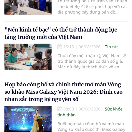
Thứ trưởng Bộ Y tế Trần Văn Thuấn
cho biết Bộ Y tế sẽ phối hợp với các
địa phương xây dựng bản đồ
mạng lưới cấp cứu ngoại viện,
đồng thời chuẩn hóa đào tạo, hoàn
thiện cơ chế tài chính và đa dạng
"Nền kinh tế bạc" có thể trở thành động lực
hóa phương tiện nhằm nâng cao
tăng trưởng mới của Việt Nam
năng lực cấp cứu trước viện trên
phạm vi cả nước.
15:15
|
06/08/2026
Tin tức
Chưa đầy một thập kỷ, Việt Nam sẽ
trở thành quốc gia có dân số già.
Mặc dù đây là thách thức về an
sinh xã hội, tuy nhiên cũng mở ra
"nền kinh tế bạc", lĩnh vực dự báo
có giá trị hàng tỷ USD.
Họp báo công bố và chính thức mở màn Vòng
sơ khảo Miss Galaxy Việt Nam 2026: Đỉnh cao
nhan sắc trong kỷ nguyên số
08:00
|
06/08/2026
Sức khỏe
tinh thần
Buổi họp báo công bố và mở màn
Vòng sơ khảo cuộc thi Miss Galaxy