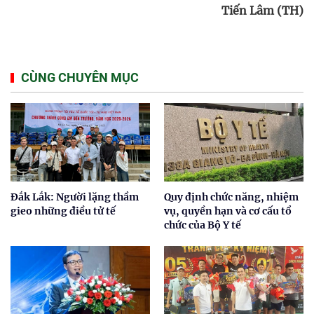
Tiến Lâm (TH)
CÙNG CHUYÊN MỤC
Đắk Lắk: Người lặng thầm
Quy định chức năng, nhiệm
gieo những điều tử tế
vụ, quyền hạn và cơ cấu tổ
chức của Bộ Y tế