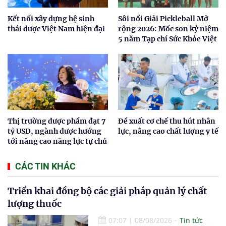
Kết nối xây dựng hệ sinh
Sôi nổi Giải Pickleball Mở
thái dược Việt Nam hiện đại
rộng 2026: Mốc son kỷ niệm
5 năm Tạp chí Sức Khỏe Việt
Thị trường dược phẩm đạt 7
Đề xuất cơ chế thu hút nhân
tỷ USD, ngành dược hướng
lực, nâng cao chất lượng y tế
tới nâng cao năng lực tự chủ
CÁC TIN KHÁC
Triển khai đồng bộ các giải pháp quản lý chất
lượng thuốc
07:07
|
08/08/2026
Tin tức