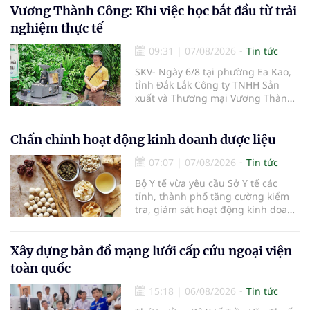
Vương Thành Công: Khi việc học bắt đầu từ trải
nghiệm thực tế
09:31
|
07/08/2026
Tin tức
SKV- Ngày 6/8 tại phường Ea Kao,
tỉnh Đắk Lắk Công ty TNHH Sản
xuất và Thương mại Vương Thành
Công vừa tổ chức lớp chia sẻ kiến
thức cà phê cấp tốc VTC 13, với sự
tham gia của các chủ doanh
Chấn chỉnh hoạt động kinh doanh dược liệu
nghiệp, chủ quán cà phê, hợp tác
07:07
|
07/08/2026
Tin tức
xã, người làm nông nghiệp và
những người yêu thích cà phê.
Bộ Y tế vừa yêu cầu Sở Y tế các
tỉnh, thành phố tăng cường kiểm
tra, giám sát hoạt động kinh doanh
dược liệu, tập trung vào các cơ sở
bán lẻ dược liệu, thuốc cổ truyền.
Xây dựng bản đồ mạng lưới cấp cứu ngoại viện
toàn quốc
15:18
|
06/08/2026
Tin tức