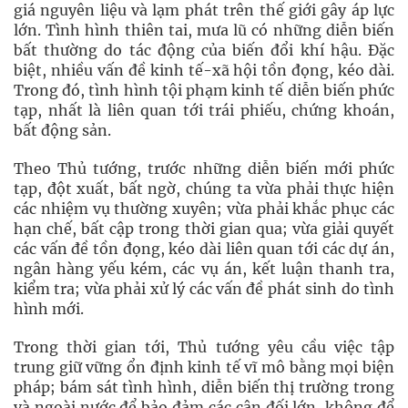
giá nguyên liệu và lạm phát trên thế giới gây áp lực
lớn. Tình hình thiên tai, mưa lũ có những diễn biến
bất thường do tác động của biến đổi khí hậu. Đặc
biệt, nhiều vấn đề kinh tế-xã hội tồn đọng, kéo dài.
Trong đó, tình hình tội phạm kinh tế diễn biến phức
tạp, nhất là liên quan tới trái phiếu, chứng khoán,
bất động sản.
Theo Thủ tướng, trước những diễn biến mới phức
tạp, đột xuất, bất ngờ, chúng ta vừa phải thực hiện
các nhiệm vụ thường xuyên; vừa phải khắc phục các
hạn chế, bất cập trong thời gian qua; vừa giải quyết
các vấn đề tồn đọng, kéo dài liên quan tới các dự án,
ngân hàng yếu kém, các vụ án, kết luận thanh tra,
kiểm tra; vừa phải xử lý các vấn đề phát sinh do tình
hình mới.
Trong thời gian tới, Thủ tướng yêu cầu việc tập
trung giữ vững ổn định kinh tế vĩ mô bằng mọi biện
pháp; bám sát tình hình, diễn biến thị trường trong
và ngoài nước để bảo đảm các cân đối lớn, không để