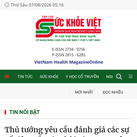
Thứ Sáu 07/08/2026 05:16
E-ISSN 2734 - 9756
P-ISSN 2815 - 6285
VietNam Health MagazineOnline
NLINE
TIN TỨC
SỨC KHỎE
Y HỌC CỔ TRUYỀN
NGHIÊN CỨU TRA
MỚI NHẤT
ĐỌC NHIỀU
TIN NỔI BẬT
Thủ tướng yêu cầu đánh giá các sự