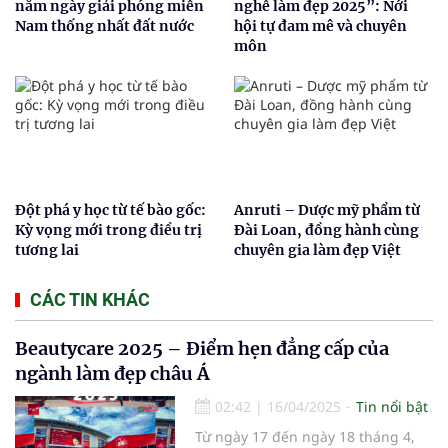
năm ngày giải phóng miền
nghề làm đẹp 2025”: Nới
Nam thống nhất đất nước
hội tự đam mê và chuyên
môn
Đột phá y học từ tế bào gốc:
Anruti – Dược mỹ phẩm từ
Kỳ vọng mới trong điều trị
Đài Loan, đồng hành cùng
tương lai
chuyên gia làm đẹp Việt
CÁC TIN KHÁC
Beautycare 2025 – Điểm hẹn đẳng cấp của
ngành làm đẹp châu Á
02:42
|
16/04/2025
Tin nổi bật
Từ ngày 17 đến ngày 18 tháng 4,