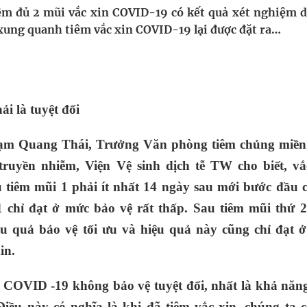
 lại khai thác vào ngày 19/8
tiêm đủ 2 mũi vắc xin COVID-19 có kết quả xét nghiệm 
xung quanh tiêm vắc xin COVID-19 lại được đặt ra…
pháp tăng cường chống hàng giả và gian lận thương
oàn quốc
ải là tuyệt đối
g trưởng mới của Việt Nam
hạm Quang Thái, Trưởng Văn phòng tiêm chủng miền
phương hai cấp trong quản lý hoạt động nha khoa,
uyền nhiễm, Viện Vệ sinh dịch tễ TW cho biết, vắ
u tiêm mũi 1 phải ít nhất 14 ngày sau mới bước đầu c
 chỉ đạt ở mức bảo vệ rất thấp. Sau tiêm mũi thứ 2
iệu quả bảo vệ tối ưu và hiệu quả này cũng chỉ đạt 
in.
 COVID -19 không bảo vệ tuyệt đối, nhất là khả năn
ều này có nghĩa là khi đã tiêm vắc xin, chúng ta c