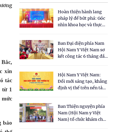
dương
Hoàn thiện hành lang
pháp lý để bứt phá: Góc
nhìn khoa học và thực
tiễn tại Tọa đàm " Đề
xuất một số nội dung
Ban Đại diện phía Nam
cho Luật Y dược cổ
Hội Nam Y Việt Nam sơ
truyền Việt Nam"
kết công tác 6 tháng đầu
 Bắc,
năm 2026
c xin
Hội Nam Y Việt Nam:
ó tác
Đổi mới sáng tạo, khẳng
định vị thế trên nền tảng
 từ 1
y học cổ truyền và khoa
ở mức
học hiện đại
Ban Thiện nguyện phía
Nam (Hội Nam y Việt
Nam) tổ chức khám chữa
g bảo
bệnh y học cổ truyền và
ó thể