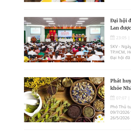
soát an t
Đại hội 
Lan được
23:05
SKV - Ngày
TP.HCM, Hộ
Đại hội đ
được bầu g
Phát huy
khỏe Nh
07:07
Phó Thủ t
09/7/2026
26/5/2026
Chủ tịch n
truyền Việ