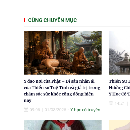
CÙNG CHUYÊN MỤC
Y đạo nơi cửa Phật – Di sản nhân ái
Thiền Sư 
của Thiền sư Tuệ Tĩnh và giá trị trong
Hướng Chi
chăm sóc sức khỏe cộng đồng hiện
Y Học Cổ 
nay
14:21
|
09:06
|
01/08/2026
Y học cổ truyền