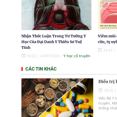
Nhận Thức Luận Trong Tư Tưởng Y
Viêm mũi 
Học Của Đại Danh Y Thiền Sư Tuệ
cừu, tỵ uy
Tĩnh
22:47
|
16:02
|
24/07/2026
Y học cổ truyền
CÁC TIN KHÁC
Điều trị
18:25
Việc Bộ Y 
truyền, kế
thống nhất
việc mở r