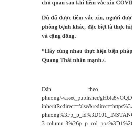
chủ quan sau khi tiêm vắc xin COVI
Dù đã được tiêm vắc xin, người được
phòng bệnh khác, đặc biệt là thực h
và cộng đồng.
“Hãy cùng nhau thực hiện biện phá
Quang Thái nhấn mạnh./.
Dẫn theo nguồn: http
phuong/-/asset_publisher/gHbla8vOQDu
inheritRedirect=false&redirect=ht
phuong%3Fp_p_id%3D101_INSTANC
3-column-3%26p_p_col_pos%3D1%2