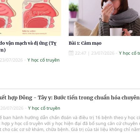
do vận mạch và dị ứng (Tỵ
Bài 1: Cảm mạo
ên)
22:47
|
23/07/2026
Y học cổ 
23/07/2026
Y học cổ truyền
 kết hợp Đông - Tây y: Bước tiến trong chuẩn hóa chuyê
|
20/07/2026
Y học cổ truyền
tế ban hành hướng dẫn chẩn đoán và điều trị 16 bệnh theo y học c
t hợp y học cổ truyền với y học hiện đại đã bổ sung căn cứ chuyên
 cho các cơ sở khám, chữa bệnh. Giá trị của tài liệu không chỉ nằ
ộng danh mục bệnh, mà còn ở yêu cầu phối hợp đúng chỉ định, ki