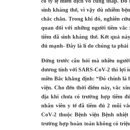
có tỷ lệ miễn dịch vô cùng thấp. Đó
sinh kháng thể, vì vậy dù nhiễm bện
chắc chắn. Trong khi đó, nghiên cứu 
quan đối với những người tiêm vắc 
tiêm đã sinh kháng thể. Kết quả này
đủ mạnh- Đây là lí do chúng ta phải 
Đứng trước câu hỏi mà nhiều người
dương tính với SARS-CoV-2 thì lợi í
miền Bắc khẳng định: “Đó chính là b
viện. Cho đến thời điểm này, vắc xi
địa khi chưa có trường hợp tiêm đ
nhân viên y tế đã tiêm đủ 2 mũi v
CoV-2 thuộc Bệnh viện Bệnh nhiệ
trường hợp hoàn toàn không có triệ