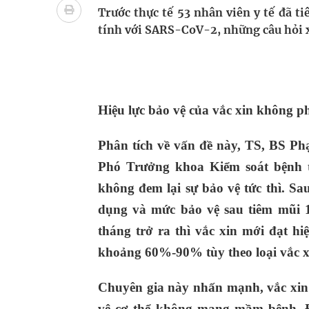
Lâm Đồng: Quyết tâm đưa sân bay Liên Khương trở
Trước thực tế 53 nhân viên y tế đã 
tính với SARS-CoV-2, những câu hỏi 
Pháp luật – Sức khỏe – Doanh nghiệp: Tìm giải 
mại
Xây dựng bản đồ mạng lưới cấp cứu ngoại viện t
Hiệu lực bảo vệ của vắc xin không ph
"Nền kinh tế bạc" có thể trở thành động lực tăn
Phân tích về vấn đề này, TS, BS P
Quảng Trị: Phát huy vai trò của chính quyền địa 
Phó Trưởng khoa Kiểm soát bệnh tr
bảo vệ sức khỏe Nhân dân
không đem lại sự bảo vệ tức thì. Sa
dụng và mức bảo vệ sau tiêm mũi 1
tháng trở ra thì vắc xin mới đạt h
khoảng 60%-90% tùy theo loại vắc x
Chuyên gia này nhấn mạnh, vắc xin
vệ cơ thể không mang mầm bệnh. Đi