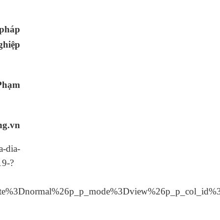
 pháp
ghiệp
 Phạm
ng.vn
ia-
19-?
te%3Dnormal%26p_p_mode%3Dview%26p_p_col_id%