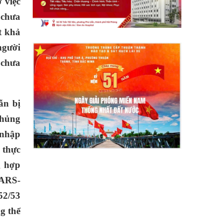
 việc
 chưa
t khả
người
 chưa
ẫn bị
chủng
 nhập
 thực
g hợp
SARS-
52/53
g thể