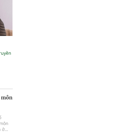
truyền
n môn
ổ
 môn
m ở
ểm