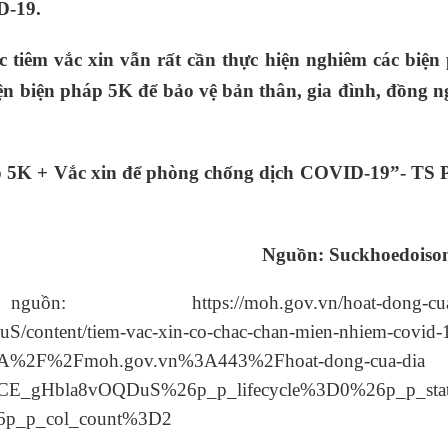
D-19.
 tiêm vắc xin vẫn rất cần thực hiện nghiêm các biện
iện biện pháp 5K để bảo vệ bản thân, gia đình, đồng n
p 5K + Vắc xin để phòng chống dịch COVID-19”- TS
Nguồn: Suckhoedoiso
s://moh.gov.vn/hoat-dong-cua-d
S/content/tiem-vac-xin-co-chac-chan-mien-nhiem-covid-
tps%3A%2F%2Fmoh.gov.vn%3A443%2Fhoat-dong-cua-dia
E_gHbla8vOQDuS%26p_p_lifecycle%3D0%26p_p_sta
6p_p_col_count%3D2