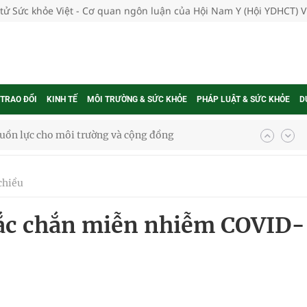
 tử Sức khỏe Việt - Cơ quan ngôn luận của Hội Nam Y (Hội YDHCT) 
 TRAO ĐỔI
KINH TẾ
MÔI TRƯỜNG & SỨC KHỎE
PHÁP LUẬT & SỨC KHỎE
D
uồn lực cho môi trường và cộng đồng
ệnh bảo hiểm y tế nếu không đăng ký khám theo yêu
chiều
hắc chắn miễn nhiễm COVID-
ầm
i sầu riêng 2026
nh vực cấp cứu, điều trị đột quỵ