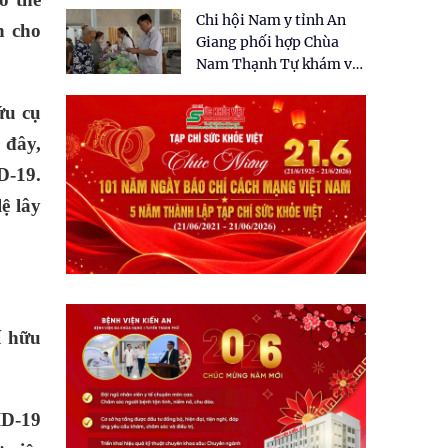
tặng quà cho 150 người
Chi hội Nam y tỉnh An
dân tại xã Tân Tập
h cho
Giang phối hợp Chùa
Nam Thạnh Tự khám và
cấp thuốc miễn phí cho
nhân dân
ứu cụ
 đây,
D-19.
ệ lây
í hữu
ID-19