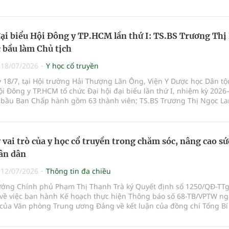
oàn và phát huy hợp lý thế mạnh của mỗi phương pháp.
đại biểu Hội Đông y TP.HCM lần thứ I: TS.BS Trương Thị
 bầu làm Chủ tịch
|
18/07/2026
Y học cổ truyền
 18/7, tại Hội trường Hải Thượng Lãn Ông, Viện Y Dược học Dân tộ
i Đông y TP.HCM tổ chức Đại hội đại biểu lần thứ I, nhiệm kỳ 2026
ã bầu Ban Chấp hành gồm 63 thành viên; TS.BS Trương Thị Ngọc La
iữ chức Chủ tịch Hội.
 vai trò của y học cổ truyền trong chăm sóc, nâng cao sứ
ân dân
|
12/07/2026
Thông tin đa chiều
ướng Chính phủ Phạm Thị Thanh Trà ký Quyết định số 1250/QĐ-TT
 về việc ban hành Kế hoạch thực hiện Thông báo số 68-TB/VPTW ng
 của Văn phòng Trung ương Đảng về kết luận của đồng chí Tổng Bí
ước tại buổi làm việc với Đảng ủy Bộ Y tế về phát triển ngành Y học
t Nam (Kế hoạch).