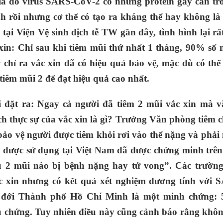
 là do virus SARS-CoV-2 có những protein gây cản trở
h rồi nhưng cơ thể có tạo ra kháng thể hay không là
tại Viện Vệ sinh dịch tễ TW gần đây, tình hình lại rấ
xin: Chỉ sau khi tiêm mũi thứ nhất 1 tháng, 90% số 
 chỉ ra vắc xin đã có hiệu quả bảo vệ, mặc dù có thể
tiêm mũi 2 để đạt hiệu quả cao nhất.
 đặt ra: Ngay cả người đã tiêm 2 mũi vắc xin mà v
ch thực sự của vắc xin là gì? Trưởng Văn phòng tiêm 
ảo vệ người được tiêm khỏi rơi vào thể nặng và phải
n được sử dụng tại Việt Nam đã được chứng minh trên
ủ 2 mũi nào bị bệnh nặng hay tử vong”. Các trườn
ắc xin nhưng có kết quả xét nghiệm dương tính với 
t đới Thành phố Hồ Chí Minh là một minh chứng: 
u chứng. Tuy nhiên điều này cũng cảnh báo rằng khôn