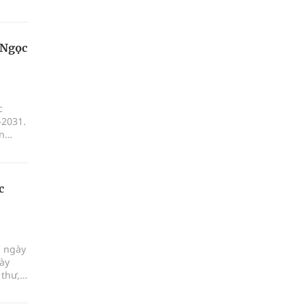
 Ngọc
c
–2031.
n
c
g ngày
ày
 thư,
 cổ