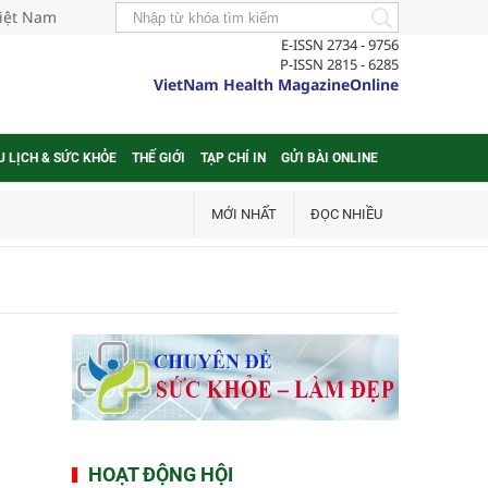
Việt Nam
E-ISSN 2734 - 9756
P-ISSN 2815 - 6285
VietNam Health MagazineOnline
U LỊCH & SỨC KHỎE
THẾ GIỚI
TẠP CHÍ IN
GỬI BÀI ONLINE
MỚI NHẤT
ĐỌC NHIỀU
HOẠT ĐỘNG HỘI