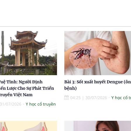
Tuệ Tĩnh: Người Định
Bài 3: Sốt xuất huyết Dengue (ôn
ến Lược Cho Sự Phát Triển
bệnh)
Truyền Việt Nam
04:25
|
30/07/2026
Y học cổ 
31/07/2026
Y học cổ truyền