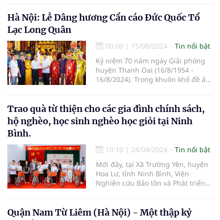
Hà Nội: Lễ Dâng hương Cẩn cáo Đức Quốc Tổ
Lạc Long Quân
00:00
|
15/08/2024
Tin nổi bật
Kỷ niệm 70 năm ngày Giải phóng
huyện Thanh Oai (16/8/1954 -
16/8/2024). Trong khuôn khổ đề án
“Đường vào Vương quốc Vua Hùng
trên không gian thực tế ảo” do
Giáo hội Phật giáo Việt Nam, Hội
Trao quà từ thiện cho các gia đình chính sách,
Nam y Việt Nam, và Chương trình
hộ nghèo, học sinh nghèo học giỏi tại Ninh
truyền thông Việt đồng hành cùng
Bình.
doanh nghiệp chủ trì, nhiều hoạt
động văn hóa cội nguồn đã được
10:10
|
24/04/2024
Tin nổi bật
triển khai trong suốt hai năm qua.
Mới đây, tại Xã Trường Yên, huyện
Hoa Lư, tỉnh Ninh Bình, Viện
Nghiên cứu Bảo tồn và Phát triển
Văn hóa Đông Nam Á, Viện Nghiên
cứu, Ứng dụng và Phát triển Y
dược học cổ truyền (thuộc Hội
Quận Nam Từ Liêm (Hà Nội) - Một thập kỷ