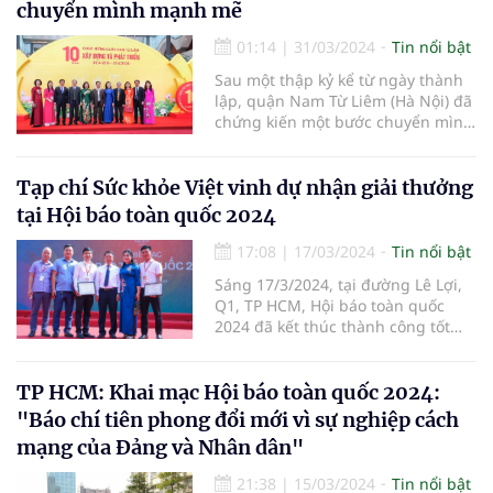
Nghiên cứu Khoa học về Đông
chuyển mình mạnh mẽ
Nam Á – Việt Nam) phối hợp với
các cơ quan hữu quan tổ chức
01:14
|
31/03/2024
Tin nổi bật
chương trình:“Du Xuân đón lộc
Sau một thập kỷ kể từ ngày thành
Giáp Thìn 2024”, Dựlễ dâng hương
lập, quận Nam Từ Liêm (Hà Nội) đã
Đền thờ Vua Đinh Tiên Hoàng và
chứng kiến một bước chuyển mình
làm từ thiện tại xã Trường Yên,
mạnh mẽ, từ một vùng quê ven đô
huyện Hoa Lư, tỉnh Ninh Bình”.
bước vào kỷ nguyên mới với diện
mạo đô thị văn minh và hiện đại.
Tạp chí Sức khỏe Việt vinh dự nhận giải thưởng
tại Hội báo toàn quốc 2024
17:08
|
17/03/2024
Tin nổi bật
Sáng 17/3/2024, tại đường Lê Lợi,
Q1, TP HCM, Hội báo toàn quốc
2024 đã kết thúc thành công tốt
đẹp. Hội báo đã có nhiều hoạt
động sôi nổi, giàu ý nghĩa, tạo cơ
hội để những người trong nghề
TP HCM: Khai mạc Hội báo toàn quốc 2024:
được giao lưu, học hỏi; chung sức,
"Báo chí tiên phong đổi mới vì sự nghiệp cách
đồng lòng thúc đẩy tinh thần đổi
mạng của Đảng và Nhân dân"
mới sáng tạo trong hoạt động báo
chí. Tại Hội báo, Chi hội Nhà báo
21:38
|
15/03/2024
Tin nổi bật