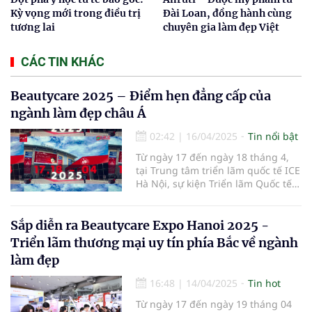
Kỳ vọng mới trong điều trị
Đài Loan, đồng hành cùng
tương lai
chuyên gia làm đẹp Việt
CÁC TIN KHÁC
Beautycare 2025 – Điểm hẹn đẳng cấp của
ngành làm đẹp châu Á
02:42
|
16/04/2025
Tin nổi bật
Từ ngày 17 đến ngày 18 tháng 4,
tại Trung tâm triển lãm quốc tế ICE
Hà Nội, sự kiện Triển lãm Quốc tế
Ngành Làm Đẹp – Beautycare 2025
đã chính thức khai mạc với chủ đề
"Vẻ đẹp bền vững – Công nghệ
Sắp diễn ra Beautycare Expo Hanoi 2025 -
định hình tương lai".
Triển lãm thương mại uy tín phía Bắc về ngành
làm đẹp
16:48
|
14/04/2025
Tin hot
Từ ngày 17 đến ngày 19 tháng 04