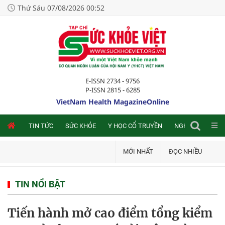
Thứ Sáu 07/08/2026 00:52
E-ISSN 2734 - 9756
P-ISSN 2815 - 6285
VietNam Health MagazineOnline
NLINE
TIN TỨC
SỨC KHỎE
Y HỌC CỔ TRUYỀN
NGHIÊN CỨU TRA
MỚI NHẤT
ĐỌC NHIỀU
TIN NỔI BẬT
Tiến hành mở cao điểm tổng kiểm