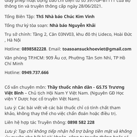
Giấy phép hoạt động báo chí điện tử số 397/GP-BTTTT của Bộ
thông tin và truyền thông cấp ngày 28/06/2021.
Tổng Biên Tập:
ThS Nhà báo Chúc Kim Vinh
Tổng thư ký tòa soạn:
Nhà báo Nguyễn Khải
Trụ sở chính: Tầng 2, Căn 03NV03, khu đô thị Lideco, Hoài Đức
, Hà Nội
Hotline:
0898582228
. Email:
toasoansuckhoeviet@gmail.com
Văn phòng TP.HCM: 909 Âu cơ, Phường Tân Sơn Nhì, TP Hồ
Chí Minh
Hotline:
0949.737.666
Cố vấn chuyên môn:
Thầy thuốc nhân dân - GS.TS Trương
Việt Bình
– Chủ tịch Hội Nam Y Việt Nam. (Nguyên GĐ Học
viện Y Dược học cổ truyền Việt Nam).
Lưu ý: Các bài viết về các bài thuốc chỉ có tính chất tham
khảo, không thay thế cho việc chẩn đoán hoặc điều trị.
Liên hệ hợp tác Truyền thông:
0898 582 228
Lưu ý: Tạp chí không tiếp nhận hỗ trợ bằng tiền mặt và không
ủy quyền cho bất kỳ tài khoản, công ty truyền thông hoặc cá