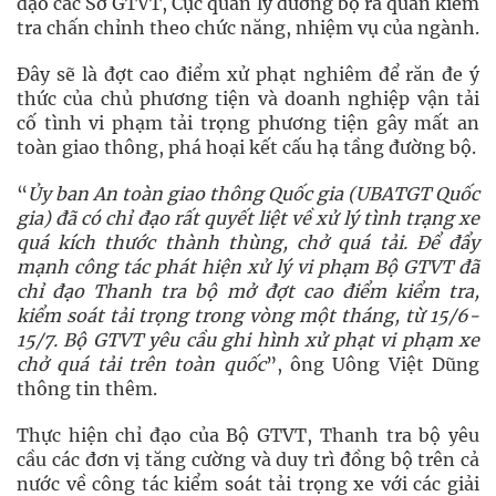
đạo các Sở GTVT, Cục quản lý đường bộ ra quân kiểm
tra chấn chỉnh theo chức năng, nhiệm vụ của ngành.
Đây sẽ là đợt cao điểm xử phạt nghiêm để răn đe ý
thức của chủ phương tiện và doanh nghiệp vận tải
cố tình vi phạm tải trọng phương tiện gây mất an
toàn giao thông, phá hoại kết cấu hạ tầng đường bộ.
“
Ủy ban An toàn giao thông Quốc gia (UBATGT Quốc
gia) đã có chỉ đạo rất quyết liệt về xử lý tình trạng xe
quá kích thước thành thùng, chở quá tải. Để đẩy
mạnh công tác phát hiện xử lý vi phạm Bộ GTVT đã
chỉ đạo Thanh tra bộ mở đợt cao điểm kiểm tra,
kiểm soát tải trọng trong vòng một tháng, từ 15/6-
15/7. Bộ GTVT yêu cầu ghi hình xử phạt vi phạm xe
chở quá tải trên toàn quốc
”, ông Uông Việt Dũng
thông tin thêm.
Thực hiện chỉ đạo của Bộ GTVT, Thanh tra bộ yêu
cầu các đơn vị tăng cường và duy trì đồng bộ trên cả
nước về công tác kiểm soát tải trọng xe với các giải