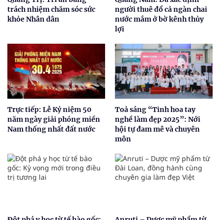
trách nhiệm chăm sóc sức
người thuê đổ cả ngàn chai
khỏe Nhân dân
nước mắm ở bờ kênh thủy
lợi
Trực tiếp: Lễ Kỷ niệm 50
Toả sáng “Tinh hoa tay
năm ngày giải phóng miền
nghề làm đẹp 2025”: Nới
Nam thống nhất đất nước
hội tự đam mê và chuyên
môn
Đột phá y học từ tế bào gốc:
Anruti – Dược mỹ phẩm từ