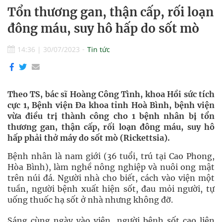
Tổn thương gan, thận cấp, rối loạn
đông máu, suy hô hấp do sốt mò
14:36
|
30/07/2023
Tin tức
Theo TS, bác sĩ Hoàng Công Tình, khoa Hồi sức tích
cực 1, Bệnh viện Đa khoa tỉnh Hoà Bình, bệnh viện
vừa điều trị thành công cho 1 bệnh nhân bị tổn
thương gan, thận cấp, rối loạn đông máu, suy hô
hấp phải thở máy do sốt mò (Rickettsia).
Bệnh nhân là nam giới (36 tuổi, trú tại Cao Phong,
Hòa Bình), làm nghề nông nghiệp và nuôi ong mật
trên núi đá. Người nhà cho biết, cách vào viện một
tuần, người bệnh xuất hiện sốt, đau mỏi người, tự
uống thuốc hạ sốt ở nhà nhưng không đỡ.
Sáng cùng ngày vào viện, người bệnh sốt cao liên