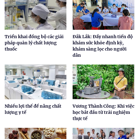
Triển khai đồng bộ các giải
Đắk Lắk: Đẩy nhanh tiến độ
pháp quản lý chất lượng
khám sức khỏe định kỳ,
thuốc
khám sàng lọc cho người
dân
Nhiều lợi thế để nâng chất
Vương Thành Công: Khi việc
lượng y tế
học bắt đầu từ trải nghiệm
thực tế