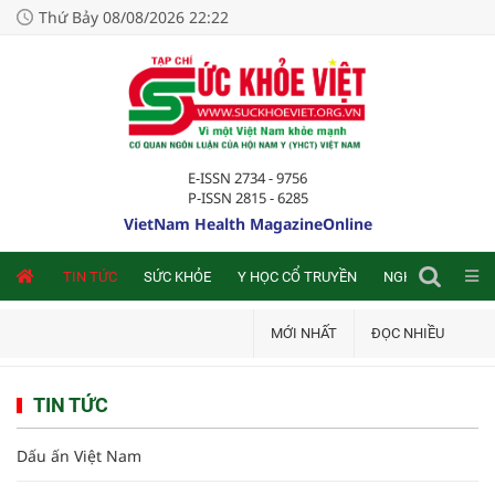
Thứ Bảy 08/08/2026 22:22
E-ISSN 2734 - 9756
P-ISSN 2815 - 6285
VietNam Health MagazineOnline
NLINE
TIN TỨC
SỨC KHỎE
Y HỌC CỔ TRUYỀN
NGHIÊN CỨU TRA
MỚI NHẤT
ĐỌC NHIỀU
TIN TỨC
Dấu ấn Việt Nam