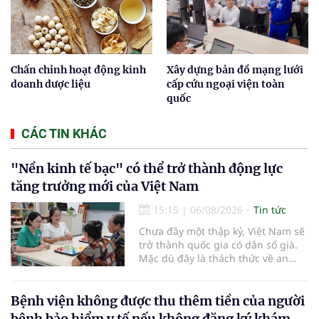
Chấn chỉnh hoạt động kinh
Xây dựng bản đồ mạng lưới
doanh dược liệu
cấp cứu ngoại viện toàn
quốc
CÁC TIN KHÁC
"Nền kinh tế bạc" có thể trở thành động lực
tăng trưởng mới của Việt Nam
15:15
|
06/08/2026
Tin tức
Chưa đầy một thập kỷ, Việt Nam sẽ
trở thành quốc gia có dân số già.
Mặc dù đây là thách thức về an
sinh xã hội, tuy nhiên cũng mở ra
"nền kinh tế bạc", lĩnh vực dự báo
có giá trị hàng tỷ USD.
Bệnh viện không được thu thêm tiền của người
bệnh bảo hiểm y tế nếu không đăng ký khám