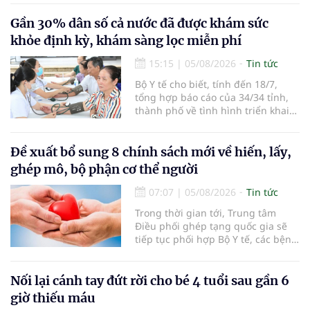
người đến khám, điều trị và đón
em bé đầu tiên chào đời.
Gần 30% dân số cả nước đã được khám sức
khỏe định kỳ, khám sàng lọc miễn phí
15:15
|
05/08/2026
Tin tức
Bộ Y tế cho biết, tính đến 18/7,
tổng hợp báo cáo của 34/34 tỉnh,
thành phố về tình hình triển khai
khám sức khỏe định kỳ, khám sàng
lọc miễn phí cho người dân, ghi
nhận 32.286.360 người, chiếm gần
Đề xuất bổ sung 8 chính sách mới về hiến, lấy,
30% dân số cả nước đã được khám
ghép mô, bộ phận cơ thể người
sức khỏe định kỳ năm nay.
07:07
|
05/08/2026
Tin tức
Trong thời gian tới, Trung tâm
Điều phối ghép tạng quốc gia sẽ
tiếp tục phối hợp Bộ Y tế, các bệnh
viện và các cơ quan liên quan để
mở rộng mạng lưới điều phối, tăng
cường truyền thông, hoàn thiện
Nối lại cánh tay đứt rời cho bé 4 tuổi sau gần 6
quy trình chuyên môn và hệ thống
giờ thiếu máu
pháp luật để thúc đẩy lĩnh vực