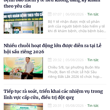
theo yêu cầu
07:07
|
06/08/2026
Tin tức
Bộ Y tế nhận được một số phản
ánh của người bệnh bảo hiểm y tế
khi đi khám bệnh, chữa bệnh bảo
hiểm y tế đúng trình tự, thủ tục
quy định, không đăng ký khám
bệnh, chữa bệnh theo yêu cầu
Nhiều chuỗi hoạt động lớn được diễn ra tại Lễ
nhưng vẫn phải nộp thêm các chi
hội sầu riêng 2026
phí khám bệnh, chữa bệnh ngoài
phần cùng chi trả.
20:32
|
05/08/2026
Tin tức
Chiều 5/8, tại phường Buôn Ma
Thuột, Ban tổ chức Lễ hội Sầu
riêng Đắk Lắk 2026 tổ chức họp
báo thông tin về các hoạt động của
Lễ hội Sầu riêng Đắk Lắk 2026.Lễ
hội Sầu riêng Đắk Lắk năm 2026 có
Tiếp tục rà soát, triển khai các nhiệm vụ trong
chủ đề “Sầu riêng Đắk Lắk – Kết nối
lĩnh vực cấp cứu, điều trị đột quỵ
vươn xa”, được tổ chức từ ngày
15/8/2026 đến ngày 02/9/2026 tại
20:31
|
05/08/2026
Tin tức
phường Buôn Ma Thuột, xã Krông