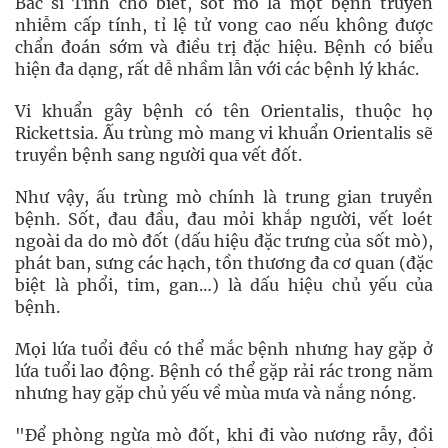
Bác sĩ Tình cho biết, sốt mò là một bệnh truyền
nhiễm cấp tính, tỉ lệ tử vong cao nếu không được
chẩn đoán sớm và điều trị đặc hiệu. Bệnh có biểu
hiện đa dạng, rất dễ nhầm lẫn với các bệnh lý khác.
Vi khuẩn gây bệnh có tên Orientalis, thuộc họ
Rickettsia. Ấu trùng mò mang vi khuẩn Orientalis sẽ
truyền bệnh sang người qua vết đốt.
Như vậy, ấu trùng mò chính là trung gian truyền
bệnh. Sốt, đau đầu, đau mỏi khắp người, vết loét
ngoài da do mò đốt (dấu hiệu đặc trưng của sốt mò),
phát ban, sưng các hạch, tồn thương đa cơ quan (đặc
biệt là phổi, tim, gan…) là dấu hiệu chủ yếu của
bệnh.
Mọi lứa tuổi đều có thể mắc bệnh nhưng hay gặp ở
lứa tuổi lao động. Bệnh có thể gặp rải rác trong năm
nhưng hay gặp chủ yếu về mùa mưa và nắng nóng.
"Để phòng ngừa mò đốt, khi đi vào nương rẫy, đồi