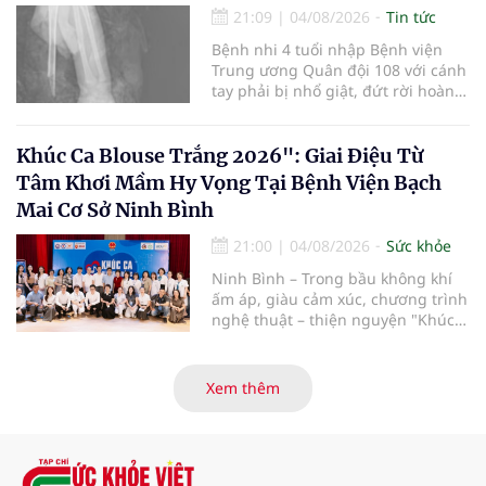
hiến và ghép mô tạng.
21:09
|
04/08/2026
Tin tức
Bệnh nhi 4 tuổi nhập Bệnh viện
Trung ương Quân đội 108 với cánh
tay phải bị nhổ giật, đứt rời hoàn
toàn do tai nạn giao thông. Dù
mạch máu, thần kinh bị tổn
thương nặng và thời gian thiếu
Khúc Ca Blouse Trắng 2026": Giai Điệu Từ
máu kéo dài, các bác sĩ đã tái lập
Tâm Khơi Mầm Hy Vọng Tại Bệnh Viện Bạch
tuần hoàn thành công sau ca vi
Mai Cơ Sở Ninh Bình
phẫu kéo dài 3 giờ.
21:00
|
04/08/2026
Sức khỏe
Ninh Bình – Trong bầu không khí
ấm áp, giàu cảm xúc, chương trình
nghệ thuật – thiện nguyện "Khúc
ca Blouse trắng" đã chính thức
khởi động hành trình năm 2026 với
điểm dừng chân đầu tiên tại Bệnh
Xem thêm
viện Bạch Mai cơ sở Ninh Bình.