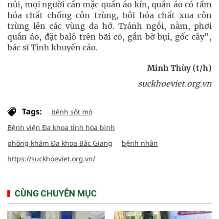
núi, mọi người cần mặc quần áo kín, quần áo có tẩm
hóa chất chống côn trùng, bôi hóa chất xua côn
trùng lên các vùng da hở. Tránh ngồi, nằm, phơi
quần áo, đặt balô trên bãi cỏ, gần bờ bụi, gốc cây",
bác sĩ Tình khuyến cáo.
Minh Thùy (t/h)
suckhoeviet.org.vn
Tags:
bệnh sổt mò
Bệnh viện Đa khoa tỉnh hòa bình
phòng khám Đa khoa Bắc Giang
bệnh nhân
https://suckhoeviet.org.vn/
CÙNG CHUYÊN MỤC