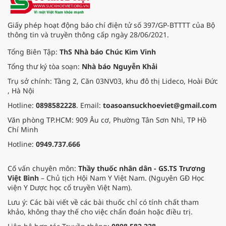
Giấy phép hoạt động báo chí điện tử số 397/GP-BTTTT của Bộ
thông tin và truyền thông cấp ngày 28/06/2021.
Tổng Biên Tập:
ThS Nhà báo Chúc Kim Vinh
Tổng thư ký tòa soạn:
Nhà báo Nguyễn Khải
Trụ sở chính: Tầng 2, Căn 03NV03, khu đô thị Lideco, Hoài Đức
, Hà Nội
Hotline:
0898582228
. Email:
toasoansuckhoeviet@gmail.com
Văn phòng TP.HCM: 909 Âu cơ, Phường Tân Sơn Nhì, TP Hồ
Chí Minh
Hotline:
0949.737.666
Cố vấn chuyên môn:
Thầy thuốc nhân dân - GS.TS Trương
Việt Bình
– Chủ tịch Hội Nam Y Việt Nam. (Nguyên GĐ Học
viện Y Dược học cổ truyền Việt Nam).
Lưu ý: Các bài viết về các bài thuốc chỉ có tính chất tham
khảo, không thay thế cho việc chẩn đoán hoặc điều trị.