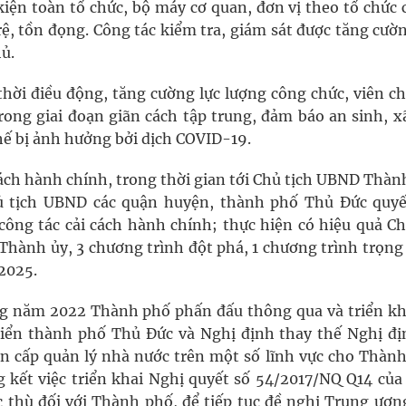
ện toàn tổ chức, bộ máy cơ quan, đơn vị theo tổ chức 
rệ, tồn đọng. Công tác kiểm tra, giám sát được tăng cườ
ủ.
hời điều động, tăng cường lực lượng công chức, viên ch
trong giai đoạn giãn cách tập trung, đảm báo an sinh, x
hế bị ảnh hưởng bởi dịch COVID-19.
cách hành chính, trong thời gian tới Chủ tịch UBND Thà
ủ tịch UBND các quận huyện, thành phố Thủ Đức quyết
i công tác cải cách hành chính; thực hiện có hiệu quả C
hành ủy, 3 chương trình đột phá, 1 chương trình trọng
2025.
g năm 2022 Thành phố phấn đấu thông qua và triển kh
triển thành phố Thủ Đức và Nghị định thay thế Nghị đị
 cấp quản lý nhà nước trên một số lĩnh vực cho Thành
 kết việc triển khai Nghị quyết số 54/2017/NQ Q14 của
ặc thù đối với Thành phố, để tiếp tục đề nghị Trung ươn