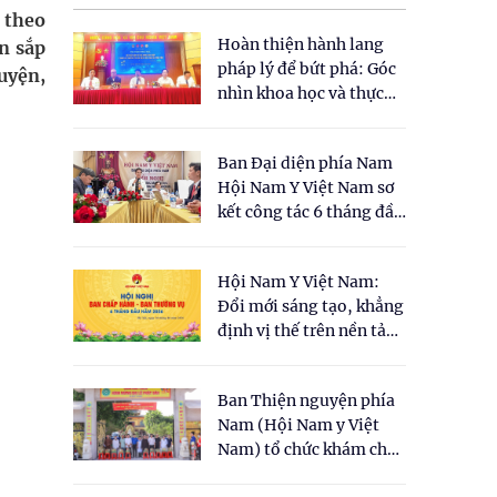
 theo
Hoàn thiện hành lang
n sắp
pháp lý để bứt phá: Góc
uyện,
nhìn khoa học và thực
tiễn tại Tọa đàm " Đề
xuất một số nội dung
Ban Đại diện phía Nam
cho Luật Y dược cổ
Hội Nam Y Việt Nam sơ
truyền Việt Nam"
kết công tác 6 tháng đầu
năm 2026
Hội Nam Y Việt Nam:
Đổi mới sáng tạo, khẳng
định vị thế trên nền tảng
y học cổ truyền và khoa
học hiện đại
Ban Thiện nguyện phía
Nam (Hội Nam y Việt
Nam) tổ chức khám chữa
bệnh y học cổ truyền và