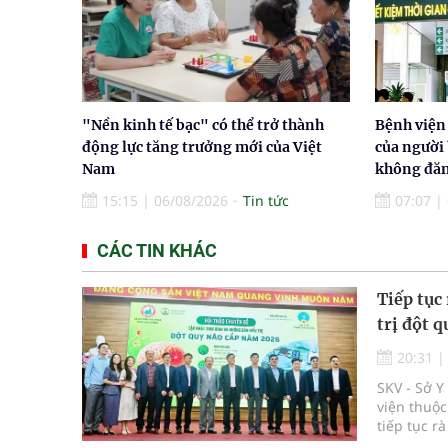
"Nền kinh tế bạc" có thể trở thành
Bệnh viện
động lực tăng trưởng mới của Việt
của người
Nam
không đăn
15:15
|
06/08/2026
Tin tức
07:07
|
CÁC TIN KHÁC
Tiếp tục 
trị đột q
20:31
SKV - Sở 
viện thuộc
tiếp tục r