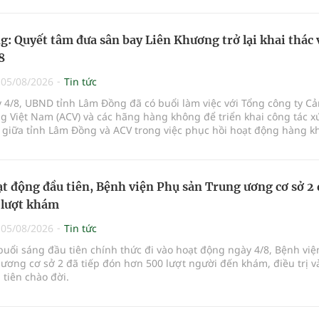
: Quyết tâm đưa sân bay Liên Khương trở lại khai thác 
8
|
05/08/2026
Tin tức
 4/8, UBND tỉnh Lâm Đồng đã có buổi làm việc với Tổng công ty C
 Việt Nam (ACV) và các hãng hàng không để triển khai công tác xú
 giữa tỉnh Lâm Đồng và ACV trong việc phục hồi hoạt động hàng k
ở mới các đường bay nội địa và quốc tế.
t động đầu tiên, Bệnh viện Phụ sản Trung ương cơ sở 2
 lượt khám
|
05/08/2026
Tin tức
buổi sáng đầu tiên chính thức đi vào hoạt động ngày 4/8, Bệnh vi
ương cơ sở 2 đã tiếp đón hơn 500 lượt người đến khám, điều trị v
tiên chào đời.