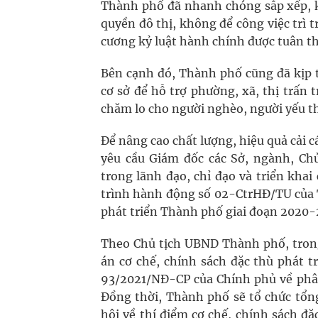
Thành phố đã nhanh chóng sắp xếp, ki
quyền đô thị, không để công việc trì t
cương kỷ luật hành chính được tuân th
Bên cạnh đó, Thành phố cũng đã kịp t
cơ sở để hỗ trợ phường, xã, thị trấn 
chăm lo cho người nghèo, người yếu t
Để nâng cao chất lượng, hiệu quả cải 
yêu cầu Giám đốc các Sở, ngành, Ch
trong lãnh đạo, chỉ đạo và triển kha
trình hành động số 02-CtrHĐ/TU của T
phát triển Thành phố giai đoạn 2020-
Theo Chủ tịch UBND Thành phố, tron
án cơ chế, chính sách đặc thù phát 
93/2021/NĐ-CP của Chính phủ về phân
Đồng thời, Thành phố sẽ tổ chức tổng
hội về thí điểm cơ chế, chính sách đ