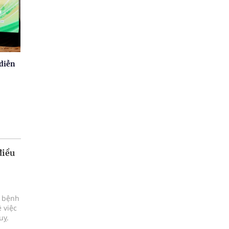
 diễn
điều
c bệnh
 việc
uỵ.