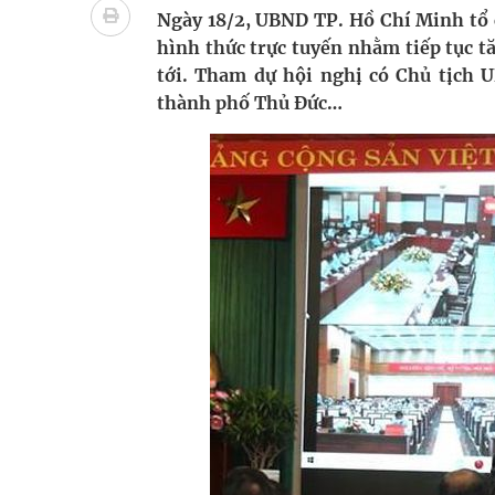
bảo vệ sức khỏe Nhân dân
Ngày 18/2, UBND TP. Hồ Chí Minh tổ 
hình thức trực tuyến nhằm tiếp tục t
Không chỉ cắt tóc, Đông Tây Barbershop dành ng
tới. Tham dự hội nghị có Chủ tịch 
thành phố Thủ Đức…
Bệnh viện không được thu thêm tiền của người b
cầu
Ung thư thận: Nguy hiểm vì tiến triển quá âm th
Vương Thành Công: Khi việc học bắt đầu từ trải 
Chấn chỉnh hoạt động kinh doanh dược liệu