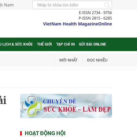
iệt Nam
E-ISSN 2734 - 9756
P-ISSN 2815 - 6285
VietNam Health MagazineOnline
U LỊCH & SỨC KHỎE
THẾ GIỚI
TẠP CHÍ IN
GỬI BÀI ONLINE
MỚI NHẤT
ĐỌC NHIỀU
ải
HOẠT ĐỘNG HỘI