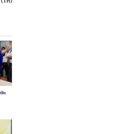
 (TH)
cứu