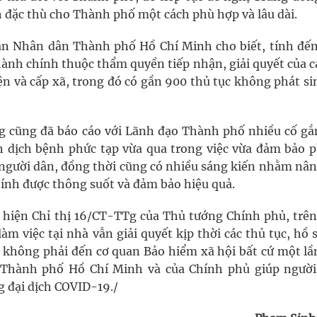
h đặc thù cho Thành phố một cách phù hợp và lâu dài.
an Nhân dân Thành phố Hồ Chí Minh cho biết, tính đến
hành chính thuộc thẩm quyền tiếp nhận, giải quyết của c
n và cấp xã, trong đó có gần 900 thủ tục không phát si
g cũng đã báo cáo với Lãnh đạo Thành phố nhiều cố gắ
 dịch bệnh phức tạp vừa qua trong việc vừa đảm bảo 
 người dân, đồng thời cũng có nhiều sáng kiến nhằm nân
hính được thông suốt và đảm bảo hiệu quả.
c hiện Chỉ thị 16/CT-TTg của Thủ tướng Chính phủ, trê
àm việc tại nhà vẫn giải quyết kịp thời các thủ tục, hồ 
 không phải đến cơ quan Bảo hiểm xã hội bất cứ một lầ
a Thành phố Hồ Chí Minh và của Chính phủ giúp người
 đại dịch COVID-19./