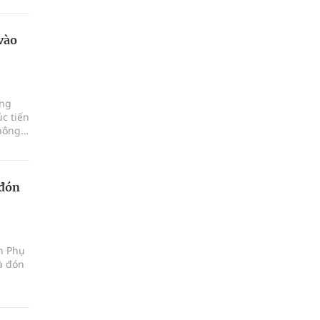
vào
ảng
c tiến
hông,
 đón
ện Phụ
à đón