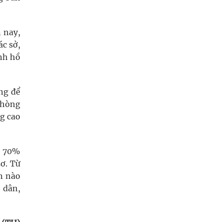
 nay,
ác sở,
nh hồ
ng để
phòng
g cao
n 70%
sơ. Từ
n nào
 dân,