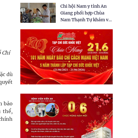
tặng quà cho 150 người
Chi hội Nam y tỉnh An
dân tại xã Tân Tập
Giang phối hợp Chùa
Nam Thạnh Tự khám và
cấp thuốc miễn phí cho
nhân dân
 Chí
ặc dù
quyết
m bảo
 thể,
chính