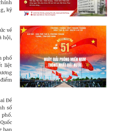
chính
ng, kỷ
ức về
ã hội,
nh phố
 liệt
hương
 điểm
ai Đề
nh số
 phố.
 Quốc
g ban