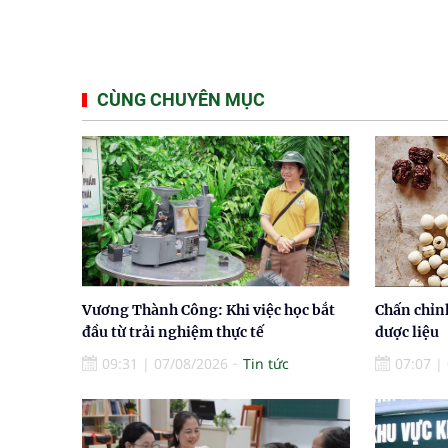
CÙNG CHUYÊN MỤC
Vương Thành Công: Khi việc học bắt
Chấn chỉn
đầu từ trải nghiệm thực tế
dược liệu
09:31
|
07/08/2026
Tin tức
07:07
|