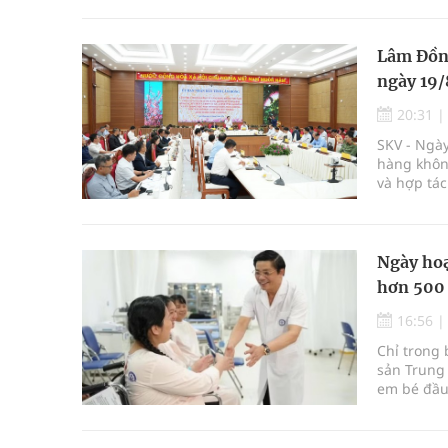
Lâm Đồng
ngày 19/
20:31
SKV - Ngày
hàng không
và hợp tác
thúc đẩy m
Ngày hoạ
hơn 500
16:56
Chỉ trong 
sản Trung 
em bé đầu 