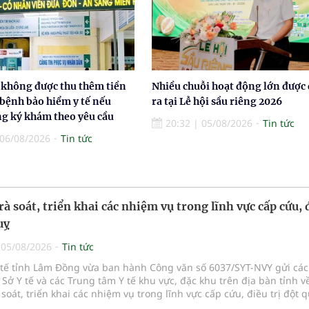
 không được thu thêm tiền
Nhiều chuỗi hoạt động lớn được
 bệnh bảo hiểm y tế nếu
ra tại Lễ hội sầu riêng 2026
g ký khám theo yêu cầu
20:32
|
05/08/2026
Tin tức
06/08/2026
Tin tức
rà soát, triển khai các nhiệm vụ trong lĩnh vực cấp cứu, 
uỵ
|
05/08/2026
Tin tức
Y tế tỉnh Lâm Đồng vừa ban hành Công văn số 6037/SYT-NVY gửi cá
 Sở Y tế và các Trung tâm Y tế khu vực, đặc khu trên địa bàn tỉnh về
à soát, triển khai các nhiệm vụ trong lĩnh vực cấp cứu, điều trị đột q