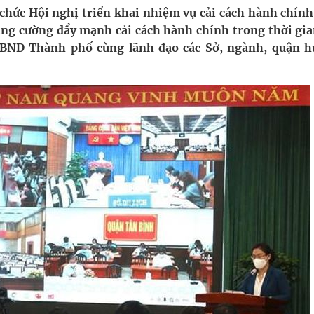
chức Hội nghị triển khai nhiệm vụ cải cách hành chính
ăng cường đẩy mạnh cải cách hành chính trong thời gia
uồn lực cho môi trường và cộng đồng
UBND Thành phố cùng lãnh đạo các Sở, ngành, quận h
ệnh bảo hiểm y tế nếu không đăng ký khám theo yêu
ầm
nghiệm thực tế