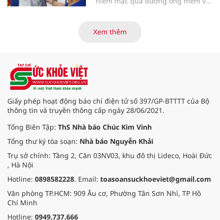
niêm mạc qua đường ống mềm và
các tiến bộ mới hướng tới "chữa
khỏi chức năng" bệnh viêm gan B
là những nội dung trọng tâm được
Xem thêm
báo cáo tại Hội thảo khoa học cập
nhật chẩn đoán và điều trị bệnh lý
tiêu hóa - gan mật vừa diễn ra
ngày 1/8 tại Bệnh viện Đại học
quốc tế Hồng Bàng.
Giấy phép hoạt động báo chí điện tử số 397/GP-BTTTT của Bộ
thông tin và truyền thông cấp ngày 28/06/2021.
Tổng Biên Tập:
ThS Nhà báo Chúc Kim Vinh
Tổng thư ký tòa soạn:
Nhà báo Nguyễn Khải
Trụ sở chính: Tầng 2, Căn 03NV03, khu đô thị Lideco, Hoài Đức
, Hà Nội
Hotline:
0898582228
. Email:
toasoansuckhoeviet@gmail.com
Văn phòng TP.HCM: 909 Âu cơ, Phường Tân Sơn Nhì, TP Hồ
Chí Minh
Hotline:
0949.737.666