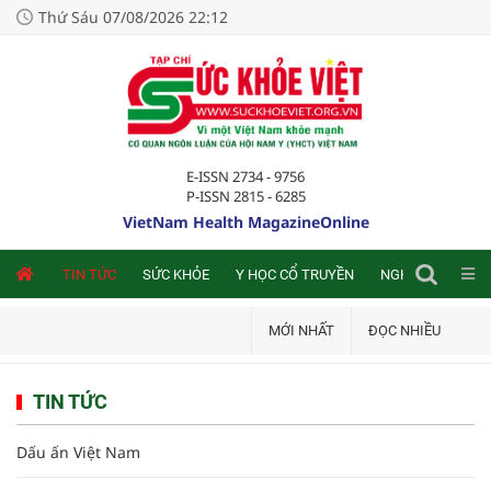
Thứ Sáu 07/08/2026 22:12
E-ISSN 2734 - 9756
P-ISSN 2815 - 6285
VietNam Health MagazineOnline
NLINE
TIN TỨC
SỨC KHỎE
Y HỌC CỔ TRUYỀN
NGHIÊN CỨU TRA
MỚI NHẤT
ĐỌC NHIỀU
TIN TỨC
Dấu ấn Việt Nam