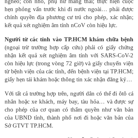
nghèo; con nhỏ, phụ nữ mang thai; thực hiện cuộc
hẹn phỏng vấn trước khi đi nước ngoài… phải được
chính quyền địa phương cư trú cho phép, xác nhận;
kết quả xét nghiệm âm tính nCoV còn hiệu lực.
Người từ các tỉnh vào TP.HCM khám chữa bệnh
(ngoại trừ trường hợp cấp cứu) phải có giấy chứng
nhận kết quả xét nghiệm âm tính với SARS-CoV-2
còn hiệu lực (trong vòng 72 giờ) và giấy chuyển viện
từ bệnh viện của các tỉnh, đến bệnh viện tại TP.HCM;
giấy hẹn tái khám hoặc thông tin xác nhận đăng ký…
Với tất cả trường hợp trên, người dân có thể đi ôtô cá
nhân hoặc xe khách, máy bay, tàu hỏa… và được sự
cho phép của cơ quan có thẩm quyền như văn bản
của UBND tỉnh, thành phố nơi đi hoặc văn bản của
Sở GTVT TP.HCM.