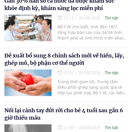
Gần 30% dân số cả nước đã được khám sức
khỏe định kỳ, khám sàng lọc miễn phí
15:15
|
05/08/2026
Tin tức
Bộ Y tế cho biết, tính đến 18/7,
tổng hợp báo cáo của 34/34 tỉnh,
thành phố về tình hình triển khai
khám sức khỏe định kỳ, khám sàng
lọc miễn phí cho người dân, ghi
nhận 32.286.360 người, chiếm gần
Đề xuất bổ sung 8 chính sách mới về hiến, lấy,
30% dân số cả nước đã được khám
ghép mô, bộ phận cơ thể người
sức khỏe định kỳ năm nay.
07:07
|
05/08/2026
Tin tức
Trong thời gian tới, Trung tâm
Điều phối ghép tạng quốc gia sẽ
tiếp tục phối hợp Bộ Y tế, các bệnh
viện và các cơ quan liên quan để
mở rộng mạng lưới điều phối, tăng
cường truyền thông, hoàn thiện
Nối lại cánh tay đứt rời cho bé 4 tuổi sau gần 6
quy trình chuyên môn và hệ thống
giờ thiếu máu
pháp luật để thúc đẩy lĩnh vực
hiến và ghép mô tạng.
21:09
|
04/08/2026
Tin tức