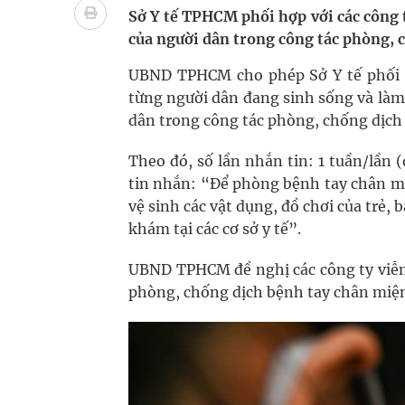
Nhiều lợi thế để nâng chất lượng y tế
Sở Y tế TPHCM phối hợp với các côn
của người dân trong công tác phòng,
Vương Thành Công: Khi việc học bắt đầu từ trải 
UBND TPHCM cho phép Sở Y tế phối 
Tầm soát sớm ung thư vú giúp cứu sống hàng ng
từng người dân đang sinh sống và làm v
dân trong công tác phòng, chống dị
Giải pháp nâng cao thị lực thời hiện đại
Theo đó, số lần nhắn tin: 1 tuần/lầ
tin nhắn: “Để phòng bệnh tay chân m
vệ sinh các vật dụng, đồ chơi của trẻ,
khám tại các cơ sở y tế”.
UBND TPHCM đề nghị các công ty viễn t
phòng, chống dịch bệnh tay chân miệng t