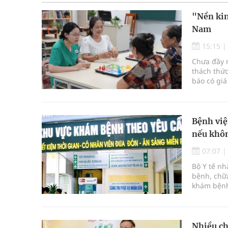
"Nền kin
Nam
15:15
Chưa đầy m
thách thức
báo có giá
Bệnh việ
nếu khôn
07:07
Bộ Y tế n
bệnh, chữa
khám bệnh
bệnh, chữ
Nhiều ch