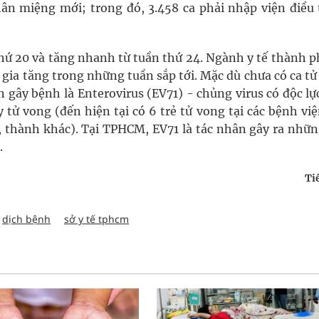
n miệng mới; trong đó, 3.458 ca phải nhập viện điều t
thứ 20 và tăng nhanh từ tuần thứ 24. Ngành y tế thành p
c gia tăng trong những tuần sắp tới. Mặc dù chưa có ca t
gây bệnh là Enterovirus (EV71) - chủng virus có độc lực
 tử vong (đến hiện tại có 6 trẻ tử vong tại các bệnh vi
, thành khác). Tại TPHCM, EV71 là tác nhân gây ra nhữn
.
Ti
dịch bệnh
sở y tế tphcm