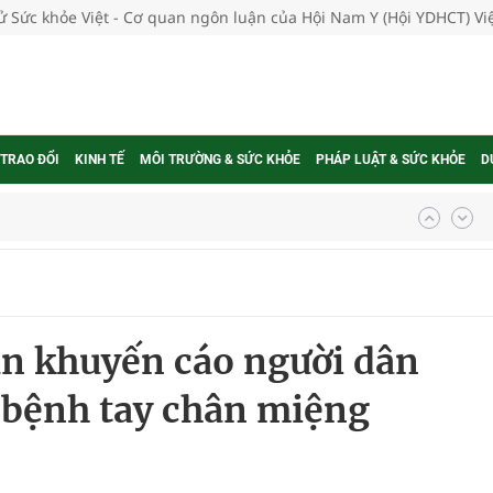
tử Sức khỏe Việt - Cơ quan ngôn luận của Hội Nam Y (Hội YDHCT) V
 TRAO ĐỔI
KINH TẾ
MÔI TRƯỜNG & SỨC KHỎE
PHÁP LUẬT & SỨC KHỎE
D
ợng thuốc
g, nhiệt độ cao nhất 35 độ
n khuyến cáo người dân
kỳ, khám sàng lọc cho người dân
h bệnh tay chân miệng
ông cực hiệu quả
 chuyên gia