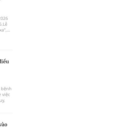
2026
6.Lễ
xa”,
ột, xã
điều
c bệnh
 việc
uỵ.
vào