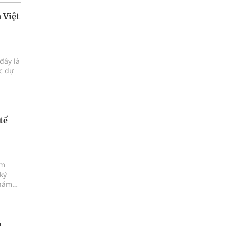
 Việt
đây là
ực dự
tế
ám
ký
khám
6