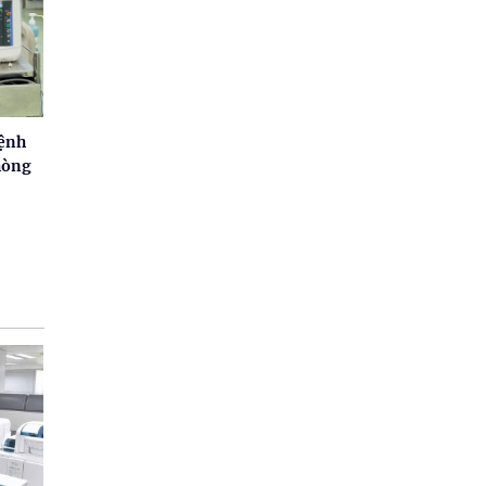
bệnh
hòng