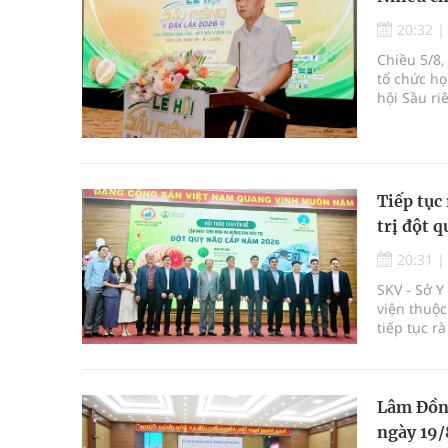
20:32
Chiều 5/8,
tổ chức họ
hội Sầu ri
được tổ c
Krông Pắc,
Tiếp tục 
trị đột q
20:31
SKV - Sở 
viện thuộc
tiếp tục r
Lâm Đồng
ngày 19/