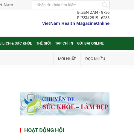
iệt Nam
E-ISSN 2734 - 9756
P-ISSN 2815 - 6285
VietNam Health MagazineOnline
U LỊCH & SỨC KHỎE
THẾ GIỚI
TẠP CHÍ IN
GỬI BÀI ONLINE
MỚI NHẤT
ĐỌC NHIỀU
HOẠT ĐỘNG HỘI