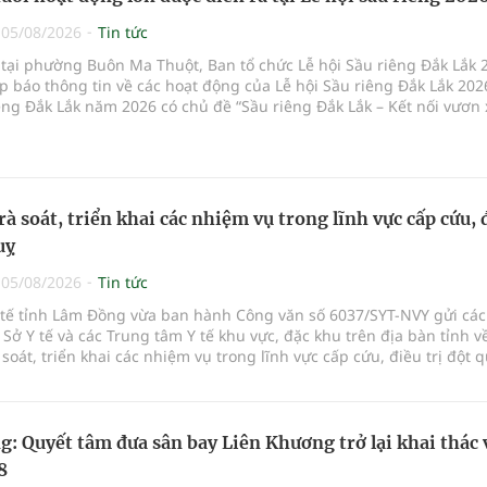
|
05/08/2026
Tin tức
 tại phường Buôn Ma Thuột, Ban tổ chức Lễ hội Sầu riêng Đắk Lắk 
p báo thông tin về các hoạt động của Lễ hội Sầu riêng Đắk Lắk 202
êng Đắk Lắk năm 2026 có chủ đề “Sầu riêng Đắk Lắk – Kết nối vươn 
hức từ ngày 15/8/2026 đến ngày 02/9/2026 tại phường Buôn Ma Thu
 phường Tuy Hòa và một số xã trồng sầu riêng trên địa bàn tỉnh.
rà soát, triển khai các nhiệm vụ trong lĩnh vực cấp cứu, 
uỵ
|
05/08/2026
Tin tức
Y tế tỉnh Lâm Đồng vừa ban hành Công văn số 6037/SYT-NVY gửi cá
 Sở Y tế và các Trung tâm Y tế khu vực, đặc khu trên địa bàn tỉnh về
à soát, triển khai các nhiệm vụ trong lĩnh vực cấp cứu, điều trị đột q
: Quyết tâm đưa sân bay Liên Khương trở lại khai thác 
8