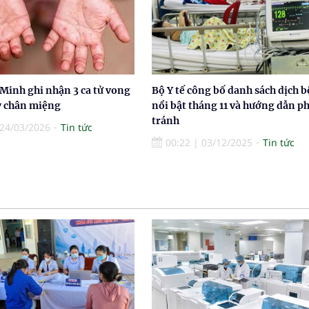
Minh ghi nhận 3 ca tử vong
Bộ Y tế công bố danh sách dịch 
y chân miệng
nổi bật tháng 11 và hướng dẫn p
tránh
24/03/2026
Tin tức
00:22
|
03/12/2025
Tin tức