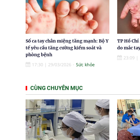
Số ca tay chân miệng tăng mạnh: Bộ Y
TP Hồ Chí 
tế yêu cầu tăng cường kiểm soát và
do mắc ta
phòng bệnh
23:09
|
17:30
|
29/03/2026
Sức khỏe
CÙNG CHUYÊN MỤC