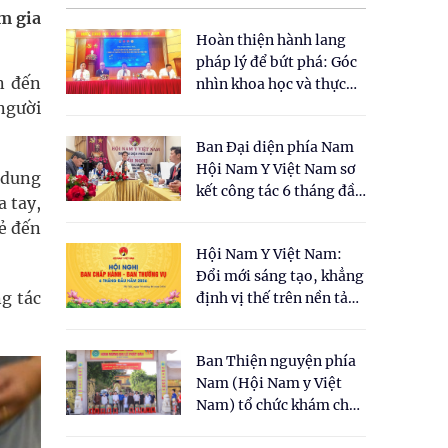
am gia
Hoàn thiện hành lang
pháp lý để bứt phá: Góc
ắn đến
nhìn khoa học và thực
tiễn tại Tọa đàm " Đề
người
xuất một số nội dung
Ban Đại diện phía Nam
cho Luật Y dược cổ
Hội Nam Y Việt Nam sơ
truyền Việt Nam"
i dung
kết công tác 6 tháng đầu
a tay,
năm 2026
ẻ đến
Hội Nam Y Việt Nam:
Đổi mới sáng tạo, khẳng
g tác
định vị thế trên nền tảng
y học cổ truyền và khoa
học hiện đại
Ban Thiện nguyện phía
Nam (Hội Nam y Việt
Nam) tổ chức khám chữa
bệnh y học cổ truyền và