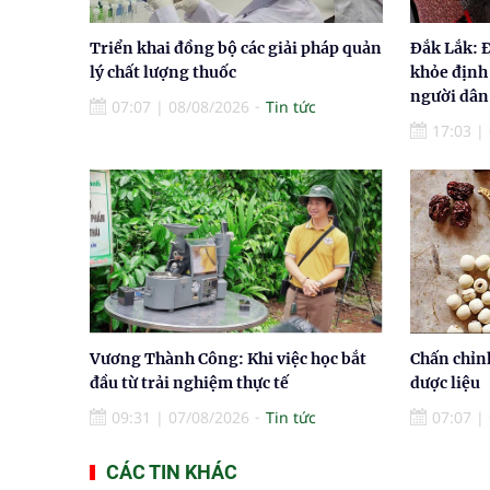
Triển khai đồng bộ các giải pháp quản
Đắk Lắk: 
lý chất lượng thuốc
khỏe định
người dân
07:07
|
08/08/2026
Tin tức
17:03
|
Vương Thành Công: Khi việc học bắt
Chấn chỉn
đầu từ trải nghiệm thực tế
dược liệu
09:31
|
07/08/2026
Tin tức
07:07
|
CÁC TIN KHÁC