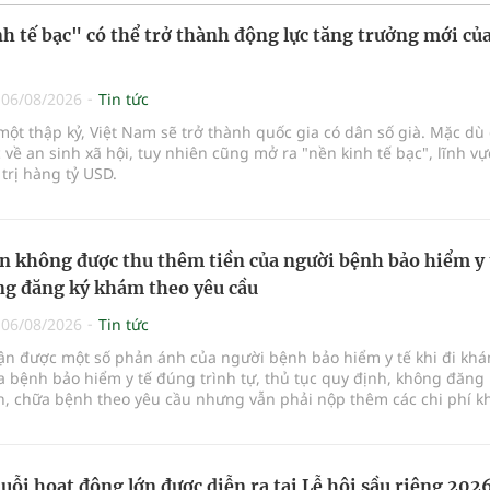
h tế bạc" có thể trở thành động lực tăng trưởng mới của
|
06/08/2026
Tin tức
ột thập kỷ, Việt Nam sẽ trở thành quốc gia có dân số già. Mặc dù 
 về an sinh xã hội, tuy nhiên cũng mở ra "nền kinh tế bạc", lĩnh v
 trị hàng tỷ USD.
n không được thu thêm tiền của người bệnh bảo hiểm y 
g đăng ký khám theo yêu cầu
|
06/08/2026
Tin tức
hận được một số phản ánh của người bệnh bảo hiểm y tế khi đi kh
 bệnh bảo hiểm y tế đúng trình tự, thủ tục quy định, không đăng 
, chữa bệnh theo yêu cầu nhưng vẫn phải nộp thêm các chi phí 
a bệnh ngoài phần cùng chi trả.
uỗi hoạt động lớn được diễn ra tại Lễ hội sầu riêng 202