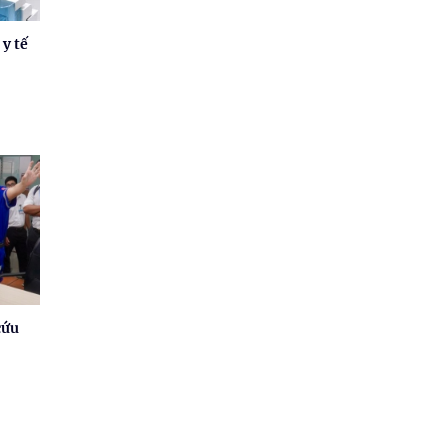
 y tế
cứu