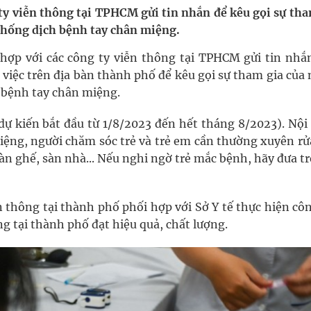
g ty viễn thông tại TPHCM gửi tin nhắn để kêu gọi sự th
 chống dịch bệnh tay chân miệng.
nghiệm thực tế
hợp với các công ty viễn thông tại TPHCM gửi tin nh
hìn phụ nữ mỗi năm
iệc trên địa bàn thành phố để kêu gọi sự tham gia của 
ch bệnh tay chân miệng.
n (dự kiến bắt đầu từ 1/8/2023 đến hết tháng 8/2023). Nộ
iệng, người chăm sóc trẻ và trẻ em cần thường xuyên rử
 bàn ghế, sàn nhà... Nếu nghi ngờ trẻ mắc bệnh, hãy đưa tr
hông tại thành phố phối hợp với Sở Y tế thực hiện côn
ại thành phố đạt hiệu quả, chất lượng.