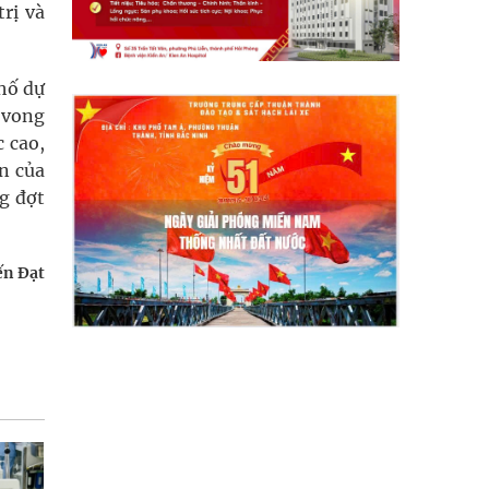
rị và
hố dự
ử vong
 cao,
ện của
g đợt
ến Đạt