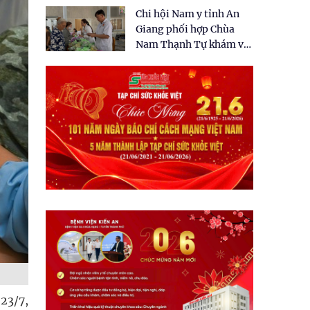
tặng quà cho 150 người
Chi hội Nam y tỉnh An
dân tại xã Tân Tập
Giang phối hợp Chùa
Nam Thạnh Tự khám và
cấp thuốc miễn phí cho
nhân dân
23/7,