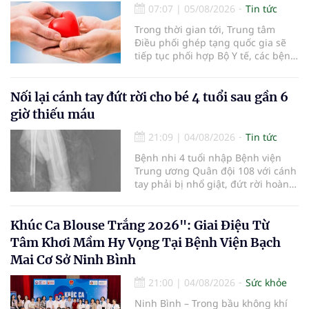
07:07
|
05/08/2026
Tin tức
Trong thời gian tới, Trung tâm
Điều phối ghép tạng quốc gia sẽ
tiếp tục phối hợp Bộ Y tế, các bệnh
viện và các cơ quan liên quan để
mở rộng mạng lưới điều phối, tăng
cường truyền thông, hoàn thiện
Nối lại cánh tay đứt rời cho bé 4 tuổi sau gần 6
quy trình chuyên môn và hệ thống
giờ thiếu máu
pháp luật để thúc đẩy lĩnh vực
hiến và ghép mô tạng.
21:09
|
04/08/2026
Tin tức
Bệnh nhi 4 tuổi nhập Bệnh viện
Trung ương Quân đội 108 với cánh
tay phải bị nhổ giật, đứt rời hoàn
toàn do tai nạn giao thông. Dù
mạch máu, thần kinh bị tổn
thương nặng và thời gian thiếu
Khúc Ca Blouse Trắng 2026": Giai Điệu Từ
máu kéo dài, các bác sĩ đã tái lập
Tâm Khơi Mầm Hy Vọng Tại Bệnh Viện Bạch
tuần hoàn thành công sau ca vi
Mai Cơ Sở Ninh Bình
phẫu kéo dài 3 giờ.
21:00
|
04/08/2026
Sức khỏe
Ninh Bình – Trong bầu không khí