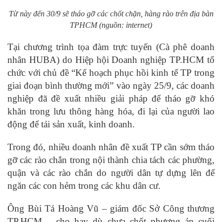
Từ này đến 30/9 sẽ tháo gỡ các chốt chặn, hàng rào trên địa bàn
TPHCM (nguồn: internet)
Tại chương trình tọa đàm trực tuyến (Cà phê doanh
nhân HUBA) do Hiệp hội Doanh nghiệp TP.HCM tổ
chức với chủ đề “Kế hoạch phục hồi kinh tế TP trong
giai đoạn bình thường mới” vào ngày 25/9, các doanh
nghiệp đã đề xuất nhiều giải pháp để tháo gỡ khó
khăn trong lưu thông hàng hóa, đi lại của người lao
động để tái sản xuất, kinh doanh.
Trong đó, nhiều doanh nhân đề xuất TP cần sớm tháo
gỡ các rào chắn trong nội thành chia tách các phường,
quận và các rào chắn do người dân tự dựng lên để
ngăn các con hẻm trong các khu dân cư.
Ông Bùi Tá Hoàng Vũ – giám đốc Sở Công thương
TP.HCM – cho hay dù chưa chốt phương án cuối