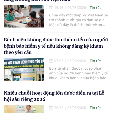
15:15
|
06/08/2026
Tin tức
Chưa đầy một thập kỷ, Việt Nam sẽ
trở thành quốc gia có dân số già.
Mặc dù đây là thách thức về an
sinh xã hội, tuy nhiên cũng mở ra
"nền kinh tế bạc", lĩnh vực dự báo
có giá trị hàng tỷ USD.
Bệnh viện không được thu thêm tiền của người
bệnh bảo hiểm y tế nếu không đăng ký khám
theo yêu cầu
07:07
|
06/08/2026
Tin tức
Bộ Y tế nhận được một số phản
ánh của người bệnh bảo hiểm y tế
khi đi khám bệnh, chữa bệnh bảo
hiểm y tế đúng trình tự, thủ tục
quy định, không đăng ký khám
bệnh, chữa bệnh theo yêu cầu
Nhiều chuỗi hoạt động lớn được diễn ra tại Lễ
nhưng vẫn phải nộp thêm các chi
hội sầu riêng 2026
phí khám bệnh, chữa bệnh ngoài
phần cùng chi trả.
20:32
|
05/08/2026
Tin tức