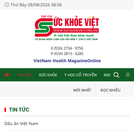
Thứ Bảy 08/08/2026 08:06
E-ISSN 2734 - 9756
P-ISSN 2815 - 6285
VietNam Health MagazineOnline
NLINE
TIN TỨC
SỨC KHỎE
Y HỌC CỔ TRUYỀN
NGHIÊN CỨU TRA
MỚI NHẤT
ĐỌC NHIỀU
TIN TỨC
Dấu ấn Việt Nam