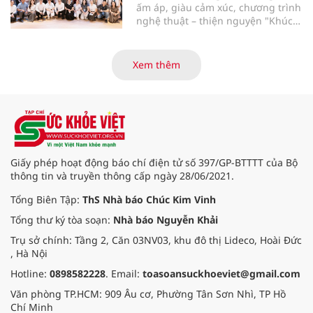
ấm áp, giàu cảm xúc, chương trình
nghệ thuật – thiện nguyện "Khúc
ca Blouse trắng" đã chính thức
khởi động hành trình năm 2026 với
điểm dừng chân đầu tiên tại Bệnh
Xem thêm
viện Bạch Mai cơ sở Ninh Bình.
Giấy phép hoạt động báo chí điện tử số 397/GP-BTTTT của Bộ
thông tin và truyền thông cấp ngày 28/06/2021.
Tổng Biên Tập:
ThS Nhà báo Chúc Kim Vinh
Tổng thư ký tòa soạn:
Nhà báo Nguyễn Khải
Trụ sở chính: Tầng 2, Căn 03NV03, khu đô thị Lideco, Hoài Đức
, Hà Nội
Hotline:
0898582228
. Email:
toasoansuckhoeviet@gmail.com
Văn phòng TP.HCM: 909 Âu cơ, Phường Tân Sơn Nhì, TP Hồ
Chí Minh