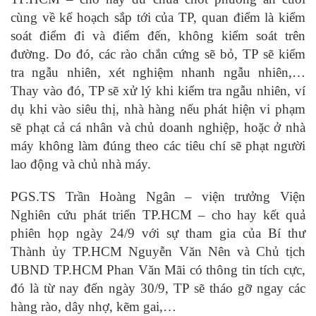
cùng về kế hoạch sắp tới của TP, quan điểm là kiểm
soát điểm đi và điểm đến, không kiểm soát trên
đường. Do đó, các rào chắn cứng sẽ bỏ, TP sẽ kiểm
tra ngẫu nhiên, xét nghiệm nhanh ngẫu nhiên,…
Thay vào đó, TP sẽ xử lý khi kiểm tra ngẫu nhiên, ví
dụ khi vào siêu thị, nhà hàng nếu phát hiện vi phạm
sẽ phạt cả cá nhân và chủ doanh nghiệp, hoặc ở nhà
máy không làm đúng theo các tiêu chí sẽ phạt người
lao động và chủ nhà máy.
PGS.TS Trần Hoàng Ngân – viện trưởng Viện
Nghiên cứu phát triển TP.HCM – cho hay kết quả
phiên họp ngày 24/9 với sự tham gia của Bí thư
Thành ủy TP.HCM Nguyễn Văn Nên và Chủ tịch
UBND TP.HCM Phan Văn Mãi có thông tin tích cực,
đó là từ nay đến ngày 30/9, TP sẽ tháo gỡ ngay các
hàng rào, dây nhợ, kẽm gai,…