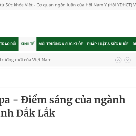
 tử Sức khỏe Việt - Cơ quan ngôn luận của Hội Nam Y (Hội YDHCT) 
 TRAO ĐỔI
KINH TẾ
MÔI TRƯỜNG & SỨC KHỎE
PHÁP LUẬT & SỨC KHỎE
D
phương hai cấp trong quản lý hoạt động nha khoa,
uồn lực cho môi trường và cộng đồng
Spa - Điểm sáng của ngành
ệnh bảo hiểm y tế nếu không đăng ký khám theo yêu
ỉnh Đắk Lắk
ầm