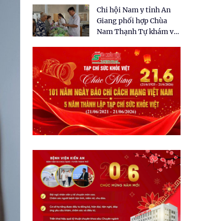
tặng quà cho 150 người
Chi hội Nam y tỉnh An
dân tại xã Tân Tập
Giang phối hợp Chùa
Nam Thạnh Tự khám và
cấp thuốc miễn phí cho
nhân dân