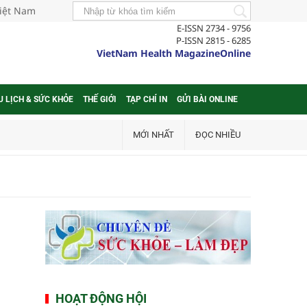
Việt Nam
E-ISSN 2734 - 9756
P-ISSN 2815 - 6285
VietNam Health MagazineOnline
U LỊCH & SỨC KHỎE
THẾ GIỚI
TẠP CHÍ IN
GỬI BÀI ONLINE
MỚI NHẤT
ĐỌC NHIỀU
HOẠT ĐỘNG HỘI