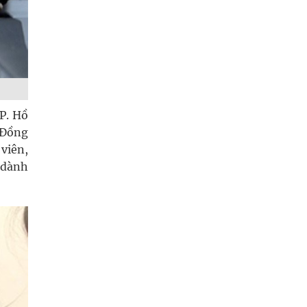
P. Hồ
 Đồng
 viên,
g dành