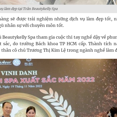
vụ làm đẹp tại Trân
B
eautykelly
S
pa
hàng sẽ được trải nghiệm những dịch vụ làm đẹp tốt, 
ngũ nhân sự với chuyên môn tốt.
 Beautykelly Spa tham gia cuộc thi tay nghề dậy về phu
ất sắc, do trường Bách khoa TP HCM cấp. Thành tích n
 thân cô chủ Trương Thị Kim Lệ trong ngành nghề làm đ