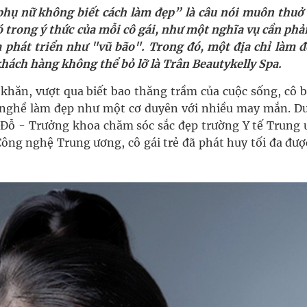
i sầu riêng 2026
phụ nữ không biết cách làm đẹp” là câu nói muôn thuở
ó trong ý thức của mỗi cô gái, như một nghĩa vụ cần phả
nh vực cấp cứu, điều trị đột quỵ
 phát triển như "vũ bão". Trong đó, một địa chỉ làm đ
 khách hàng không thể bỏ lỡ là Trân Beautykelly Spa.
 lại khai thác vào ngày 19/8
khăn, vượt qua biết bao thăng trầm của cuộc sống, cô b
pháp tăng cường chống hàng giả và gian lận thương
 nghề làm đẹp như một cơ duyên với nhiều may mắn. Dư
ết Đỗ - Trưởng khoa chăm sóc sắc đẹp trường Y tế Trung 
ông nghệ Trung ương, cô gái trẻ đã phát huy tối đa đượ
oàn quốc
g trưởng mới của Việt Nam