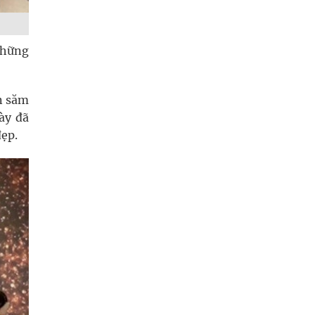
những
n săm
ày đã
ẹp.