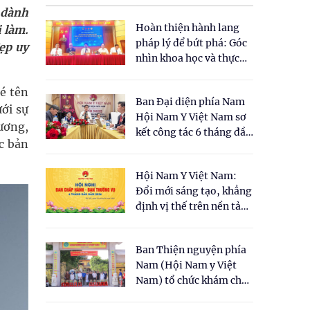
 dành
Hoàn thiện hành lang
i làm.
pháp lý để bứt phá: Góc
ẹp uy
nhìn khoa học và thực
tiễn tại Tọa đàm " Đề
xuất một số nội dung
é tên
Ban Đại diện phía Nam
cho Luật Y dược cổ
ới sự
Hội Nam Y Việt Nam sơ
truyền Việt Nam"
ương,
kết công tác 6 tháng đầu
c bản
năm 2026
Hội Nam Y Việt Nam:
Đổi mới sáng tạo, khẳng
định vị thế trên nền tảng
y học cổ truyền và khoa
học hiện đại
Ban Thiện nguyện phía
Nam (Hội Nam y Việt
Nam) tổ chức khám chữa
bệnh y học cổ truyền và