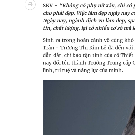
Nhiều chuỗi hoạt động lớn được diễn ra tại Lễ hộ
SKV -
“Không có phụ nữ xấu, chỉ có 
cho phái đẹp. Việc làm đẹp ngày nay c
Tiếp tục rà soát, triển khai các nhiệm vụ trong lĩ
Ngày nay, ngành dịch vụ làm đẹp, spa
tín, chất lượng, lại có nhiều cơ sở mà
Lâm Đồng: Quyết tâm đưa sân bay Liên Khương trở
Sinh ra trong hoàn cảnh vô cùng khó 
Pháp luật – Sức khỏe – Doanh nghiệp: Tìm giải 
Trân - Trương Thị Kim Lệ đã đến với
dẫn dắt, chỉ bảo tận tình của cô Thi
mại
nay đổi tên thành Trường Trung cấp C
lĩnh, trí tuệ và năng lực của mình.
Xây dựng bản đồ mạng lưới cấp cứu ngoại viện t
"Nền kinh tế bạc" có thể trở thành động lực tăn