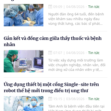
nhật chẩn đoán và điều trị bệnh lý
tiêu hóa - gan mật vừa diễn ra
09:09
|
04/08/2026
Tin tức
ngày 1/8 tại Bệnh viện Đại học
Người đàn ông 64 tuổi, đến bệnh
quốc tế Hồng Bàng.
viện khám sau nhiều ngày đau
vùng thắt lưng, các bác sĩ phát
hiện khối u thận phải kích thước
khoảng 3cm, nghi ngờ ung thư
biểu mô tế bào thận. Với khối u còn
Gắn kết và đồng cảm giữa thầy thuốc và bệnh
ở giai đoạn sớm, người bệnh được
nhân
chỉ định cắt bán phần thận phải
bằng phẫu thuật robot thay vì phải
07:07
|
04/08/2026
Tin tức
cắt bỏ toàn bộ quả thận như trước
Từ việc xây dựng môi trường làm
đây.
việc chuyên nghiệp, nhân văn, đổi
mới ứng xử của nhân viên y tế,
Bệnh viện đa khoa khu vực Phúc
Yên (tỉnh Phú Thọ) đã tạo nên sự
đồng cảm, gắn kết cao giữa thầy
Ứng dụng thiết bị một cổng Single-site trên
thuốc với bệnh nhân.
robot thế hệ mới trong điều trị ung thư
15:15
|
03/08/2026
Tin tức
Tâm Anh là bệnh viện đầu tiên tại
Việt Nam ứng dụng thiết bị một