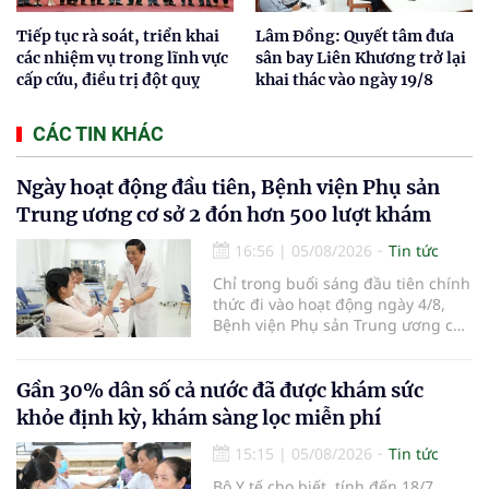
Tiếp tục rà soát, triển khai
Lâm Đồng: Quyết tâm đưa
các nhiệm vụ trong lĩnh vực
sân bay Liên Khương trở lại
cấp cứu, điều trị đột quỵ
khai thác vào ngày 19/8
CÁC TIN KHÁC
Ngày hoạt động đầu tiên, Bệnh viện Phụ sản
Trung ương cơ sở 2 đón hơn 500 lượt khám
16:56
|
05/08/2026
Tin tức
Chỉ trong buổi sáng đầu tiên chính
thức đi vào hoạt động ngày 4/8,
Bệnh viện Phụ sản Trung ương cơ
sở 2 đã tiếp đón hơn 500 lượt
người đến khám, điều trị và đón
em bé đầu tiên chào đời.
Gần 30% dân số cả nước đã được khám sức
khỏe định kỳ, khám sàng lọc miễn phí
15:15
|
05/08/2026
Tin tức
Bộ Y tế cho biết, tính đến 18/7,