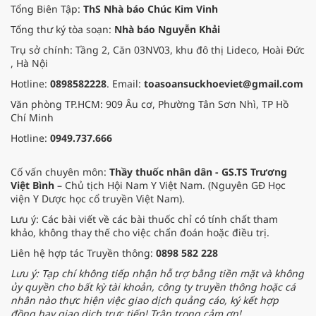
Tổng Biên Tập:
ThS Nhà báo Chúc Kim Vinh
Tổng thư ký tòa soạn:
Nhà báo Nguyễn Khải
Trụ sở chính: Tầng 2, Căn 03NV03, khu đô thị Lideco, Hoài Đức
, Hà Nội
Hotline:
0898582228
. Email:
toasoansuckhoeviet@gmail.com
Văn phòng TP.HCM: 909 Âu cơ, Phường Tân Sơn Nhì, TP Hồ
Chí Minh
Hotline:
0949.737.666
Cố vấn chuyên môn:
Thầy thuốc nhân dân - GS.TS Trương
Việt Bình
– Chủ tịch Hội Nam Y Việt Nam. (Nguyên GĐ Học
viện Y Dược học cổ truyền Việt Nam).
Lưu ý: Các bài viết về các bài thuốc chỉ có tính chất tham
khảo, không thay thế cho việc chẩn đoán hoặc điều trị.
Liên hệ hợp tác Truyền thông:
0898 582 228
Lưu ý: Tạp chí không tiếp nhận hỗ trợ bằng tiền mặt và không
ủy quyền cho bất kỳ tài khoản, công ty truyền thông hoặc cá
nhân nào thực hiện việc giao dịch quảng cáo, ký kết hợp
đồng hay giao dịch trực tiếp! Trân trọng cảm ơn!