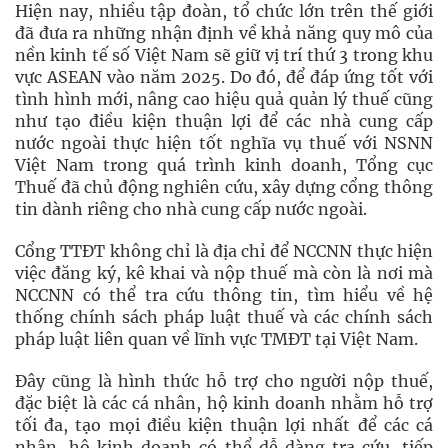
Hiện nay, nhiều tập đoàn, tổ chức lớn trên thế giới
đã đưa ra những nhận định về khả năng quy mô của
nền kinh tế số Việt Nam sẽ giữ vị trí thứ 3 trong khu
vực ASEAN vào năm 2025. Do đó, để đáp ứng tốt với
tình hình mới, nâng cao hiệu quả quản lý thuế cũng
như tạo điều kiện thuận lợi để các nhà cung cấp
nước ngoài thực hiện tốt nghĩa vụ thuế với NSNN
Việt Nam trong quá trình kinh doanh, Tổng cục
Thuế đã chủ động nghiên cứu, xây dựng cổng thông
tin dành riêng cho nhà cung cấp nước ngoài.
Cổng TTĐT không chỉ là địa chỉ để NCCNN thực hiện
việc đăng ký, kê khai và nộp thuế mà còn là nơi mà
NCCNN có thể tra cứu thông tin, tìm hiểu về hệ
thống chính sách pháp luật thuế và các chính sách
pháp luật liên quan về lĩnh vực TMĐT tại Việt Nam.
Đây cũng là hình thức hỗ trợ cho người nộp thuế,
đặc biệt là các cá nhân, hộ kinh doanh nhằm hỗ trợ
tối đa, tạo mọi điều kiện thuận lợi nhất để các cá
nhân, hộ kinh doanh có thể dễ dàng tra cứu, tiếp