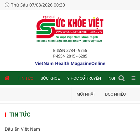
Thứ Sáu 07/08/2026 00:30
E-ISSN 2734 - 9756
P-ISSN 2815 - 6285
VietNam Health MagazineOnline
NLINE
TIN TỨC
SỨC KHỎE
Y HỌC CỔ TRUYỀN
NGHIÊN CỨU TRA
MỚI NHẤT
ĐỌC NHIỀU
TIN TỨC
Dấu ấn Việt Nam