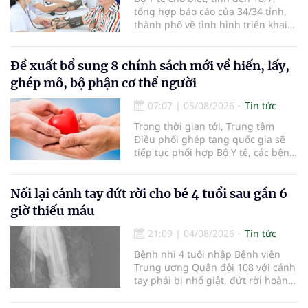
tổng hợp báo cáo của 34/34 tỉnh,
thành phố về tình hình triển khai
khám sức khỏe định kỳ, khám sàng
lọc miễn phí cho người dân, ghi
nhận 32.286.360 người, chiếm gần
Đề xuất bổ sung 8 chính sách mới về hiến, lấy,
30% dân số cả nước đã được khám
ghép mô, bộ phận cơ thể người
sức khỏe định kỳ năm nay.
07:07
|
05/08/2026
Tin tức
Trong thời gian tới, Trung tâm
Điều phối ghép tạng quốc gia sẽ
tiếp tục phối hợp Bộ Y tế, các bệnh
viện và các cơ quan liên quan để
mở rộng mạng lưới điều phối, tăng
cường truyền thông, hoàn thiện
Nối lại cánh tay đứt rời cho bé 4 tuổi sau gần 6
quy trình chuyên môn và hệ thống
giờ thiếu máu
pháp luật để thúc đẩy lĩnh vực
hiến và ghép mô tạng.
21:09
|
04/08/2026
Tin tức
Bệnh nhi 4 tuổi nhập Bệnh viện
Trung ương Quân đội 108 với cánh
tay phải bị nhổ giật, đứt rời hoàn
toàn do tai nạn giao thông. Dù
mạch máu, thần kinh bị tổn