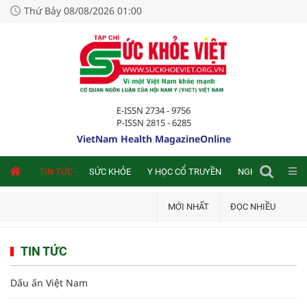
Thứ Bảy 08/08/2026 01:00
E-ISSN 2734 - 9756
P-ISSN 2815 - 6285
VietNam Health MagazineOnline
NLINE
TIN TỨC
SỨC KHỎE
Y HỌC CỔ TRUYỀN
NGHIÊN CỨU TRA
MỚI NHẤT
ĐỌC NHIỀU
TIN TỨC
Dấu ấn Việt Nam