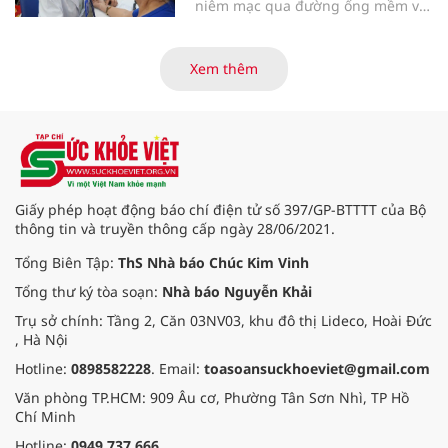
niêm mạc qua đường ống mềm và
các tiến bộ mới hướng tới "chữa
khỏi chức năng" bệnh viêm gan B
là những nội dung trọng tâm được
Xem thêm
báo cáo tại Hội thảo khoa học cập
nhật chẩn đoán và điều trị bệnh lý
tiêu hóa - gan mật vừa diễn ra
ngày 1/8 tại Bệnh viện Đại học
quốc tế Hồng Bàng.
Giấy phép hoạt động báo chí điện tử số 397/GP-BTTTT của Bộ
thông tin và truyền thông cấp ngày 28/06/2021.
Tổng Biên Tập:
ThS Nhà báo Chúc Kim Vinh
Tổng thư ký tòa soạn:
Nhà báo Nguyễn Khải
Trụ sở chính: Tầng 2, Căn 03NV03, khu đô thị Lideco, Hoài Đức
, Hà Nội
Hotline:
0898582228
. Email:
toasoansuckhoeviet@gmail.com
Văn phòng TP.HCM: 909 Âu cơ, Phường Tân Sơn Nhì, TP Hồ
Chí Minh
Hotline:
0949.737.666