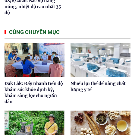
08/8/2026: Bắc Bộ nắng
nóng, nhiệt độ cao nhất 35
độ
CÙNG CHUYÊN MỤC
Đắk Lắk: Đẩy nhanh tiến độ
Nhiều lợi thế để nâng chất
khám sức khỏe định kỳ,
lượng y tế
khám sàng lọc cho người
dân