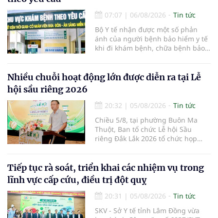
07:07
|
06/08/2026
Tin tức
Bộ Y tế nhận được một số phản
ánh của người bệnh bảo hiểm y tế
khi đi khám bệnh, chữa bệnh bảo
hiểm y tế đúng trình tự, thủ tục
quy định, không đăng ký khám
bệnh, chữa bệnh theo yêu cầu
Nhiều chuỗi hoạt động lớn được diễn ra tại Lễ
nhưng vẫn phải nộp thêm các chi
hội sầu riêng 2026
phí khám bệnh, chữa bệnh ngoài
phần cùng chi trả.
20:32
|
05/08/2026
Tin tức
Chiều 5/8, tại phường Buôn Ma
Thuột, Ban tổ chức Lễ hội Sầu
riêng Đắk Lắk 2026 tổ chức họp
báo thông tin về các hoạt động của
Lễ hội Sầu riêng Đắk Lắk 2026.Lễ
hội Sầu riêng Đắk Lắk năm 2026 có
Tiếp tục rà soát, triển khai các nhiệm vụ trong
chủ đề “Sầu riêng Đắk Lắk – Kết nối
lĩnh vực cấp cứu, điều trị đột quỵ
vươn xa”, được tổ chức từ ngày
15/8/2026 đến ngày 02/9/2026 tại
20:31
|
05/08/2026
Tin tức
phường Buôn Ma Thuột, xã Krông
SKV - Sở Y tế tỉnh Lâm Đồng vừa
Pắc, phường Tuy Hòa và một số xã