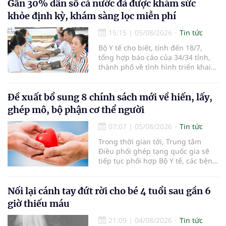
em bé đầu tiên chào đời.
Gần 30% dân số cả nước đã được khám sức
khỏe định kỳ, khám sàng lọc miễn phí
15:15
|
05/08/2026
Tin tức
Bộ Y tế cho biết, tính đến 18/7,
tổng hợp báo cáo của 34/34 tỉnh,
thành phố về tình hình triển khai
khám sức khỏe định kỳ, khám sàng
lọc miễn phí cho người dân, ghi
nhận 32.286.360 người, chiếm gần
Đề xuất bổ sung 8 chính sách mới về hiến, lấy,
30% dân số cả nước đã được khám
ghép mô, bộ phận cơ thể người
sức khỏe định kỳ năm nay.
07:07
|
05/08/2026
Tin tức
Trong thời gian tới, Trung tâm
Điều phối ghép tạng quốc gia sẽ
tiếp tục phối hợp Bộ Y tế, các bệnh
viện và các cơ quan liên quan để
mở rộng mạng lưới điều phối, tăng
cường truyền thông, hoàn thiện
Nối lại cánh tay đứt rời cho bé 4 tuổi sau gần 6
quy trình chuyên môn và hệ thống
giờ thiếu máu
pháp luật để thúc đẩy lĩnh vực
hiến và ghép mô tạng.
21:09
|
04/08/2026
Tin tức