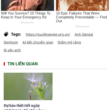
Tags:
https://suckhoeviet.org.vn/
Anh Dental
Dentium
ký kết chuyển giao
thẩm mỹ răng
lê vân anh
TIN LIÊN QUAN
Dự báo thời tiết ngày