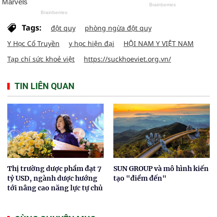
Tags:
đột quỵ
phòng ngừa đột quỵ
Y Học Cổ Truyền
y học hiện đại
HỘI NAM Y VIỆT NAM
Tạp chí sức khoẻ việt
https://suckhoeviet.org.vn/
TIN LIÊN QUAN
Thị trường dược phẩm đạt 7
SUN GROUP và mô hình kiến
tỷ USD, ngành dược hướng
tạo "điểm đến"
tới nâng cao năng lực tự chủ