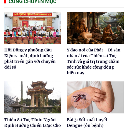
CÙNG CHUYÊN MỤC
Hội Đông y phường Cầu
Y đạo nơi cửa Phật – Di sản
Kiệu ra mắt, định hướng
nhân ái của Thiền sư Tuệ
phát triển gắn với chuyển
Tĩnh và giá trị trong chăm
đổi số
sóc sức khỏe cộng đồng
hiện nay
Thiền Sư Tuệ Tĩnh: Người
Bài 3: Sốt xuất huyết
Định Hướng Chiến Lược Cho
Dengue (ôn bệnh)