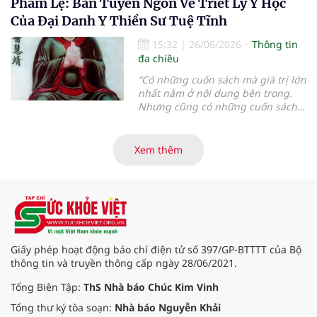
Phàm Lệ: Bản Tuyên Ngôn Về Triết Lý Y Học
học cổ truyền (YHCT) đang đứng
trước cơ hội lớn để khẳng định vai
Của Đại Danh Y Thiền Sư Tuệ Tĩnh
trò trong hệ thống Y tế quốc gia...
15:32
|
26/06/2026
Thông tin
đa chiều
“
Có những cuốn sách mà giá trị lớn
nhất nằm ở nội dung bên trong.
Nhưng cũng có những cuốn sách
mà chỉ cần đọc vài trang đầu,
người đọc đã có thể hiểu được tầm
vóc của tác giả và triết lý mà cả
Xem thêm
cuộc đời họ muốn gửi gắm
”.
Giấy phép hoạt động báo chí điện tử số 397/GP-BTTTT của Bộ
thông tin và truyền thông cấp ngày 28/06/2021.
Tổng Biên Tập:
ThS Nhà báo Chúc Kim Vinh
Tổng thư ký tòa soạn:
Nhà báo Nguyễn Khải