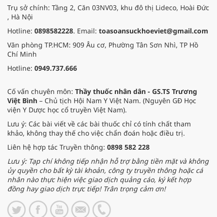
Trụ sở chính: Tầng 2, Căn 03NV03, khu đô thị Lideco, Hoài Đức
, Hà Nội
Hotline:
0898582228
. Email:
toasoansuckhoeviet@gmail.com
Văn phòng TP.HCM: 909 Âu cơ, Phường Tân Sơn Nhì, TP Hồ
Chí Minh
Hotline:
0949.737.666
Cố vấn chuyên môn:
Thầy thuốc nhân dân - GS.TS Trương
Việt Bình
– Chủ tịch Hội Nam Y Việt Nam. (Nguyên GĐ Học
viện Y Dược học cổ truyền Việt Nam).
Lưu ý: Các bài viết về các bài thuốc chỉ có tính chất tham
khảo, không thay thế cho việc chẩn đoán hoặc điều trị.
Liên hệ hợp tác Truyền thông:
0898 582 228
Lưu ý: Tạp chí không tiếp nhận hỗ trợ bằng tiền mặt và không
ủy quyền cho bất kỳ tài khoản, công ty truyền thông hoặc cá
nhân nào thực hiện việc giao dịch quảng cáo, ký kết hợp
đồng hay giao dịch trực tiếp! Trân trọng cảm ơn!