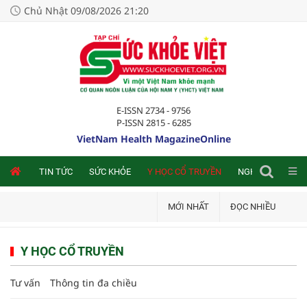
Chủ Nhật 09/08/2026 21:20
E-ISSN 2734 - 9756
P-ISSN 2815 - 6285
VietNam Health MagazineOnline
NLINE
TIN TỨC
SỨC KHỎE
Y HỌC CỔ TRUYỀN
NGHIÊN CỨU TRA
MỚI NHẤT
ĐỌC NHIỀU
Y HỌC CỔ TRUYỀN
Tư vấn
Thông tin đa chiều