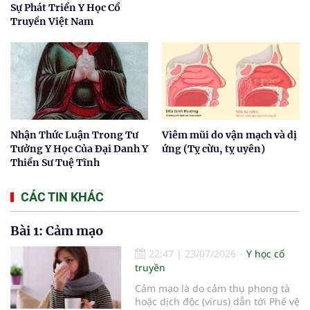
Sự Phát Triển Y Học Cổ
Truyền Việt Nam
Nhận Thức Luận Trong Tư
Viêm mũi do vận mạch và dị
Tưởng Y Học Của Đại Danh Y
ứng (Tỵ cừu, tỵ uyên)
Thiền Sư Tuệ Tĩnh
CÁC TIN KHÁC
Bài 1: Cảm mạo
22:47
|
23/07/2026
Y học cổ
truyền
Cảm mạo là do cảm thụ phong tà
hoặc dịch độc (virus) dẫn tới Phế vệ