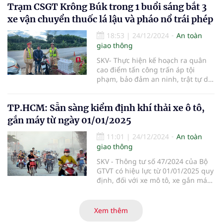
Trạm CSGT Krông Búk trong 1 buổi sáng bắt 3
phủ về nâng cao hiệu quả công tác
bảo đảm trật tự, an toàn giao
xe vận chuyển thuốc lá lậu và pháo nổ trái phép
thông (TTATGT).
18:53
|
24/12/2024
An toàn
giao thông
SKV- Thực hiện kế hoạch ra quân
cao điểm tấn công trấn áp tội
phạm, bảo đảm an ninh, trật tự dịp
Tết Nguyên đán Ất tỵ 2025 của
Công an tỉnh Đắk Lắk. Trong sáng
TP.HCM: Sẵn sàng kiểm định khí thải xe ô tô,
24/12, trạm Cảnh sát giao thông
Krông Búk thuộc phòng Cảnh sát
gắn máy từ ngày 01/01/2025
giao thông, Công an tỉnh Đắk Lắk
đã bắt 3 vụ vận chuyển 500 gói
11:01
|
24/12/2024
An toàn
thuốc lá lậu và hơn 28kg pháo nổ
giao thông
trái phép.
SKV - Thông tư số 47/2024 của Bộ
GTVT có hiệu lực từ 01/01/2025 quy
định, đối với xe mô tô, xe gắn máy
có thời gian sản xuất trên 5 năm
đến 12 năm, chu kỳ kiểm định khí
thải định kỳ là 24 tháng; thời gian
Xem thêm
sản xuất trên 12 năm, chu kỳ kiểm