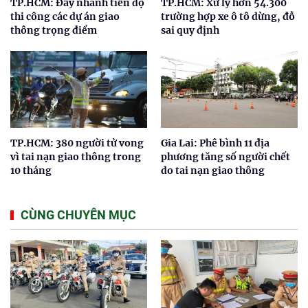
TP.HCM: Đẩy nhanh tiến độ
TP.HCM: Xử lý hơn 54.300
thi công các dự án giao
trường hợp xe ô tô dừng, đỗ
thông trọng điểm
sai quy định
TP.HCM: 380 người tử vong
Gia Lai: Phê bình 11 địa
vì tai nạn giao thông trong
phương tăng số người chết
10 tháng
do tai nạn giao thông
CÙNG CHUYÊN MỤC