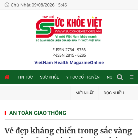
Chủ Nhật 09/08/2026 15:46
E-ISSN 2734 - 9756
P-ISSN 2815 - 6285
VietNam Health MagazineOnline
NLINE
TIN TỨC
SỨC KHỎE
Y HỌC CỔ TRUYỀN
NGHIÊN CỨU TRA
MỚI NHẤT
ĐỌC NHIỀU
AN TOÀN GIAO THÔNG
Vẻ đẹp kháng chiến trong sắc vàng