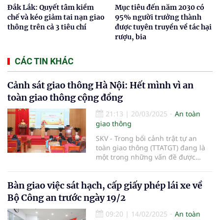
Đắk Lắk: Quyết tâm kiềm
Mục tiêu đến năm 2030 có
chế và kéo giảm tai nạn giao
95% người trưởng thành
thông trên cả 3 tiêu chí
được tuyên truyền về tác hại
rượu, bia
CÁC TIN KHÁC
Cảnh sát giao thông Hà Nội: Hết mình vì an
toàn giao thông cộng đồng
21:13
|
20/03/2025
An toàn
giao thông
SKV - Trong bối cảnh trật tự an
toàn giao thông (TTATGT) đang là
một trong những vấn đề được
quan tâm hàng đầu, lực lượng
Cảnh sát giao thông (CSGT) Hà Nội
Bàn giao việc sát hạch, cấp giấy phép lái xe về
không ngừng nỗ lực nhằm nâng
cao nhận thức và ý thức chấp hành
Bộ Công an trước ngày 19/2
pháp luật của người dân.
09:20
|
14/02/2025
An toàn