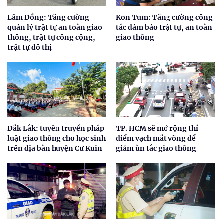
Lâm Đồng: Tăng cường
Kon Tum: Tăng cường công
quản lý trật tự an toàn giao
tác đảm bảo trật tự, an toàn
thông, trật tự công cộng,
giao thông
trật tự đô thị
Đắk Lắk: tuyên truyền pháp
TP. HCM sẽ mở rộng thí
luật giao thông cho học sinh
điểm vạch mắt võng để
trên địa bàn huyện Cư Kuin
giảm ùn tắc giao thông