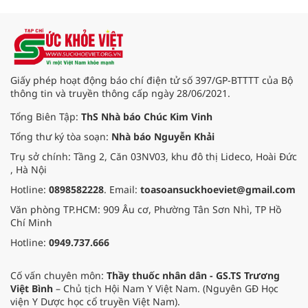
định định kỳ là 12 tháng. Với số
lượng phương tiện lớn, TP.HCM đã
sớm chuẩn bị kế hoạch thực hiện
nội dung này.
Giấy phép hoạt động báo chí điện tử số 397/GP-BTTTT của Bộ
thông tin và truyền thông cấp ngày 28/06/2021.
Tổng Biên Tập:
ThS Nhà báo Chúc Kim Vinh
Tổng thư ký tòa soạn:
Nhà báo Nguyễn Khải
Trụ sở chính: Tầng 2, Căn 03NV03, khu đô thị Lideco, Hoài Đức
, Hà Nội
Hotline:
0898582228
. Email:
toasoansuckhoeviet@gmail.com
Văn phòng TP.HCM: 909 Âu cơ, Phường Tân Sơn Nhì, TP Hồ
Chí Minh
Hotline:
0949.737.666
Cố vấn chuyên môn:
Thầy thuốc nhân dân - GS.TS Trương
Việt Bình
– Chủ tịch Hội Nam Y Việt Nam. (Nguyên GĐ Học
viện Y Dược học cổ truyền Việt Nam).