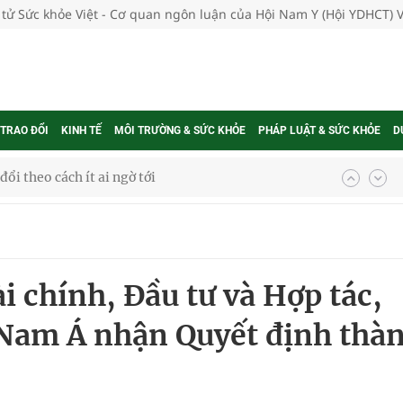
 tử Sức khỏe Việt - Cơ quan ngôn luận của Hội Nam Y (Hội YDHCT) 
 TRAO ĐỔI
KINH TẾ
MÔI TRƯỜNG & SỨC KHỎE
PHÁP LUẬT & SỨC KHỎE
D
hát triển gắn với chuyển đổi số
ờng Phú Thạnh
hìn phụ nữ mỗi năm
i chính, Đầu tư và Hợp tác,
Nam Á nhận Quyết định thà
ợng thuốc