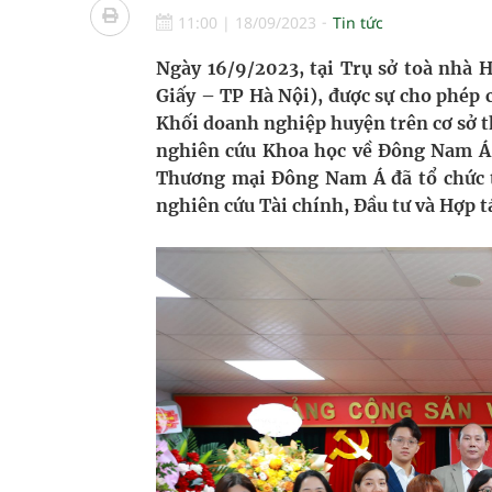
Dự báo thời tiết ngày 08/8/2026: Bắc Bộ nắng nón
11:00
|
18/09/2023
Tin tức
Đắk Lắk: Đẩy nhanh tiến độ khám sức khỏe định 
Ngày 16/9/2023, tại Trụ sở toà nhà
Giấy – TP Hà Nội), được sự cho phép 
Đề xuất cơ chế thu hút nhân lực, nâng cao chất lư
Khối doanh nghiệp huyện trên cơ sở t
nghiên cứu Khoa học về Đông Nam Á –
Xem TV hàng giờ mỗi ngày có thể khiến não thay đ
Thương mại Đông Nam Á đã tổ chức t
nghiên cứu Tài chính, Đầu tư và Hợp 