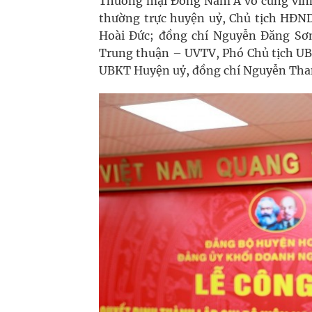
Thương mại Đông Nam Á vô cùng vinh 
thường trực huyện uỷ, Chủ tịch HĐND
Hoài Đức; đồng chí Nguyễn Đăng Sơ
Trung thuận – UVTV, Phó Chủ tịch U
UBKT Huyện uỷ, đồng chí Nguyễn Tha