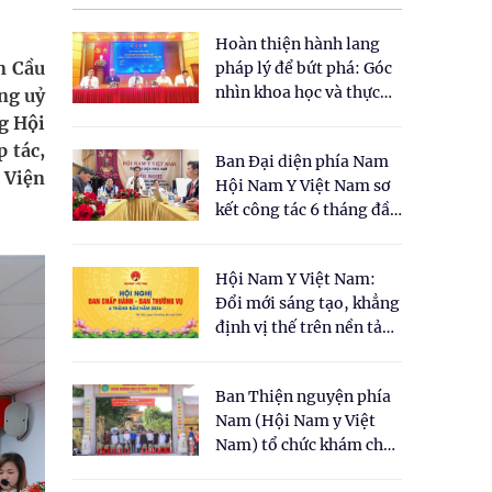
Hoàn thiện hành lang
n Cầu
pháp lý để bứt phá: Góc
nhìn khoa học và thực
ng uỷ
tiễn tại Tọa đàm " Đề
g Hội
xuất một số nội dung
 tác,
Ban Đại diện phía Nam
cho Luật Y dược cổ
 Viện
Hội Nam Y Việt Nam sơ
truyền Việt Nam"
kết công tác 6 tháng đầu
năm 2026
Hội Nam Y Việt Nam:
Đổi mới sáng tạo, khẳng
định vị thế trên nền tảng
y học cổ truyền và khoa
học hiện đại
Ban Thiện nguyện phía
Nam (Hội Nam y Việt
Nam) tổ chức khám chữa
bệnh y học cổ truyền và