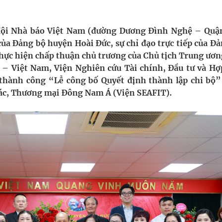
g, nhiệt độ cao nhất 35 độ
kỳ, khám sàng lọc cho người dân
 Hội Nhà báo Việt Nam (đường Dương Đình Nghệ – Quậ
của Đảng bộ huyện Hoài Đức, sự chỉ đạo trực tiếp của Đả
ợng y tế
hực hiện chấp thuận chủ trương của Chủ tịch Trung ươn
 Việt Nam, Viện Nghiên cứu Tài chính, Đầu tư và Hợp
ổi theo cách ít ai ngờ tới
hành công “Lễ công bố Quyết định thành lập chi bộ”
tác, Thương mại Đông Nam Á (Viện SEAFIT).