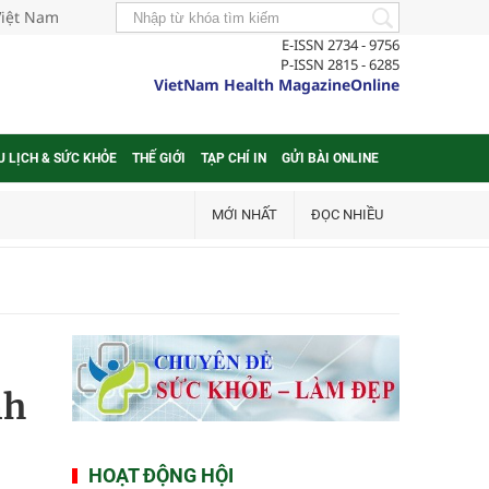
Việt Nam
E-ISSN 2734 - 9756
P-ISSN 2815 - 6285
VietNam Health MagazineOnline
U LỊCH & SỨC KHỎE
THẾ GIỚI
TẠP CHÍ IN
GỬI BÀI ONLINE
MỚI NHẤT
ĐỌC NHIỀU
nh
HOẠT ĐỘNG HỘI