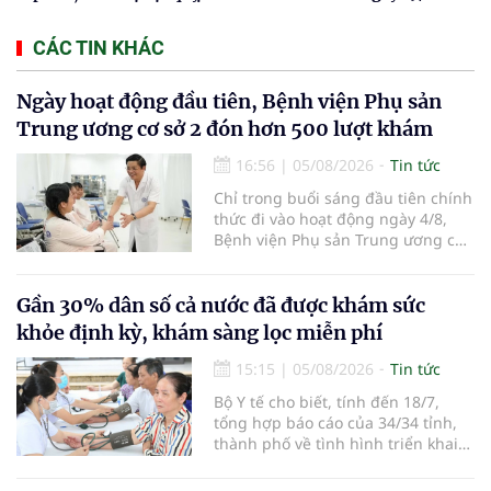
CÁC TIN KHÁC
Ngày hoạt động đầu tiên, Bệnh viện Phụ sản
Trung ương cơ sở 2 đón hơn 500 lượt khám
16:56
|
05/08/2026
Tin tức
Chỉ trong buổi sáng đầu tiên chính
thức đi vào hoạt động ngày 4/8,
Bệnh viện Phụ sản Trung ương cơ
sở 2 đã tiếp đón hơn 500 lượt
người đến khám, điều trị và đón
em bé đầu tiên chào đời.
Gần 30% dân số cả nước đã được khám sức
khỏe định kỳ, khám sàng lọc miễn phí
15:15
|
05/08/2026
Tin tức
Bộ Y tế cho biết, tính đến 18/7,
tổng hợp báo cáo của 34/34 tỉnh,
thành phố về tình hình triển khai
khám sức khỏe định kỳ, khám sàng
lọc miễn phí cho người dân, ghi