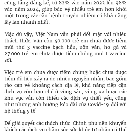
cũng tăng đáng kể, từ 82% vào năm 2023 lên 98%
vào năm 2024, giúp bảo vệ nhiều trẻ em hơn khỏi
một trong các căn bệnh truyền nhiễm có khả năng
lây lan nhanh nhất.
Mặc dù vậy, Việt Nam vẫn phải đối mặt với nhiều
thách thức. Vẫn còn 40.000 trẻ em chưa được tiêm
mũi thứ 3 vaccine bạch hầu, uốn ván, ho gà và
27.000 trẻ em chưa được tiêm chủng mũi 1 vaccine
sởi.
Việc trẻ em chưa được tiêm chủng hoặc chưa được
tiêm đủ liều xảy ra do nhiều nguyên nhân, bao gồm
rào cản về khoảng cách địa lý, khả năng tiếp cận
dịch vụ còn hạn chế ở vùng sâu, vùng xa hoặc các
khu vực vẫn còn thiếu các dịch vụ thiết yếu, cũng
như những ảnh hưởng kéo dài của Covid-19 đối với
hệ thống y tế.
Để giải quyết các thách thức, Chính phủ nên khuyến
khích các dịch vụ chăm sóc sức khỏe tư nhân có thể