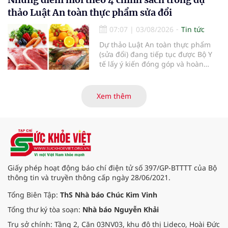
thảo Luật An toàn thực phẩm sửa đổi
07:07
|
03/08/2026
Tin tức
Dự thảo Luật An toàn thực phẩm
(sửa đổi) đang tiếp tục được Bộ Y
tế lấy ý kiến đóng góp và hoàn
thiện với nhiều chính sách nhằm
đổi mới phương thức quản lý, tăng
cường hậu kiểm, ứng dụng chuyển
Xem thêm
đổi số, kiểm soát nguy cơ theo toàn
bộ chuỗi cung ứng và nâng cao
hiệu quả quản lý loại hình thức ăn
đường phố, bếp ăn tập thể, góp
phần nâng cao hiệu quả bảo đảm
an toàn thực phẩm trong giai đoạn
mới.
Giấy phép hoạt động báo chí điện tử số 397/GP-BTTTT của Bộ
thông tin và truyền thông cấp ngày 28/06/2021.
Tổng Biên Tập:
ThS Nhà báo Chúc Kim Vinh
Tổng thư ký tòa soạn:
Nhà báo Nguyễn Khải
Trụ sở chính: Tầng 2, Căn 03NV03, khu đô thị Lideco, Hoài Đức