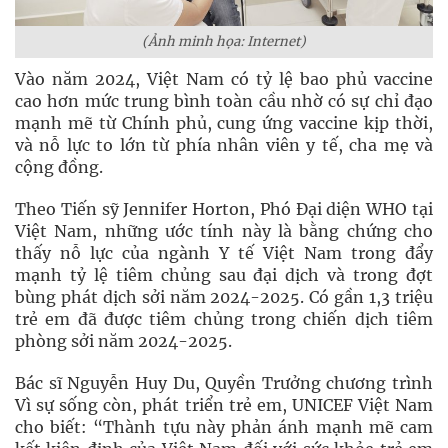
(Ảnh minh họa: Internet)
Vào năm 2024, Việt Nam có tỷ lệ bao phủ vaccine
cao hơn mức trung bình toàn cầu nhờ có sự chỉ đạo
mạnh mẽ từ Chính phủ, cung ứng vaccine kịp thời,
và nỗ lực to lớn từ phía nhân viên y tế, cha mẹ và
cộng đồng.
Theo Tiến sỹ Jennifer Horton, Phó Đại diện WHO tại
Việt Nam, những ước tính này là bằng chứng cho
thấy nỗ lực của ngành Y tế Việt Nam trong đẩy
mạnh tỷ lệ tiêm chủng sau đại dịch và trong đợt
bùng phát dịch sởi năm 2024-2025. Có gần 1,3 triệu
trẻ em đã được tiêm chủng trong chiến dịch tiêm
phòng sởi năm 2024-2025.
Bác sĩ Nguyễn Huy Du, Quyền Trưởng chương trình
Vì sự sống còn, phát triển trẻ em, UNICEF Việt Nam
cho biết: “Thành tựu này phản ánh mạnh mẽ cam