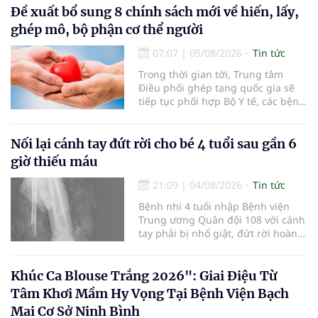
nhận 32.286.360 người, chiếm gần
Đề xuất bổ sung 8 chính sách mới về hiến, lấy,
30% dân số cả nước đã được khám
ghép mô, bộ phận cơ thể người
sức khỏe định kỳ năm nay.
07:07
|
05/08/2026
Tin tức
Trong thời gian tới, Trung tâm
Điều phối ghép tạng quốc gia sẽ
tiếp tục phối hợp Bộ Y tế, các bệnh
viện và các cơ quan liên quan để
mở rộng mạng lưới điều phối, tăng
cường truyền thông, hoàn thiện
Nối lại cánh tay đứt rời cho bé 4 tuổi sau gần 6
quy trình chuyên môn và hệ thống
giờ thiếu máu
pháp luật để thúc đẩy lĩnh vực
hiến và ghép mô tạng.
21:09
|
04/08/2026
Tin tức
Bệnh nhi 4 tuổi nhập Bệnh viện
Trung ương Quân đội 108 với cánh
tay phải bị nhổ giật, đứt rời hoàn
toàn do tai nạn giao thông. Dù
mạch máu, thần kinh bị tổn
thương nặng và thời gian thiếu
Khúc Ca Blouse Trắng 2026": Giai Điệu Từ
máu kéo dài, các bác sĩ đã tái lập
Tâm Khơi Mầm Hy Vọng Tại Bệnh Viện Bạch
tuần hoàn thành công sau ca vi
Mai Cơ Sở Ninh Bình
phẫu kéo dài 3 giờ.