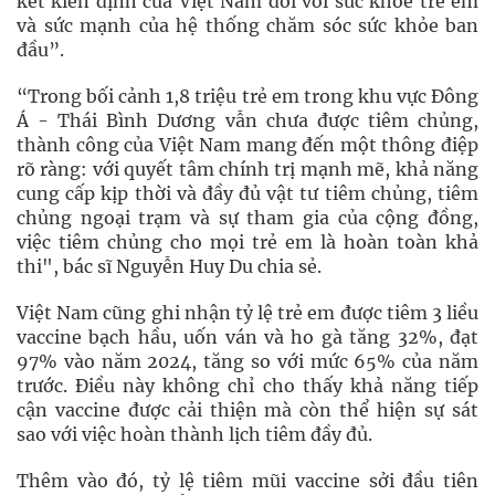
kết kiên định của Việt Nam đối với sức khỏe trẻ em
và sức mạnh của hệ thống chăm sóc sức khỏe ban
đầu”.
“Trong bối cảnh 1,8 triệu trẻ em trong khu vực Đông
Á - Thái Bình Dương vẫn chưa được tiêm chủng,
thành công của Việt Nam mang đến một thông điệp
rõ ràng: với quyết tâm chính trị mạnh mẽ, khả năng
cung cấp kịp thời và đầy đủ vật tư tiêm chủng, tiêm
chủng ngoại trạm và sự tham gia của cộng đồng,
việc tiêm chủng cho mọi trẻ em là hoàn toàn khả
thi", bác sĩ Nguyễn Huy Du chia sẻ.
Việt Nam cũng ghi nhận tỷ lệ trẻ em được tiêm 3 liều
vaccine bạch hầu, uốn ván và ho gà tăng 32%, đạt
97% vào năm 2024, tăng so với mức 65% của năm
trước. Điều này không chỉ cho thấy khả năng tiếp
cận vaccine được cải thiện mà còn thể hiện sự sát
sao với việc hoàn thành lịch tiêm đầy đủ.
Thêm vào đó, tỷ lệ tiêm mũi vaccine sởi đầu tiên