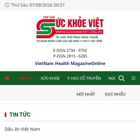
Thứ Sáu 07/08/2026 00:51
E-ISSN 2734 - 9756
P-ISSN 2815 - 6285
VietNam Health MagazineOnline
NLINE
TIN TỨC
SỨC KHỎE
Y HỌC CỔ TRUYỀN
NGHIÊN CỨU TRA
MỚI NHẤT
ĐỌC NHIỀU
TIN TỨC
Dấu ấn Việt Nam