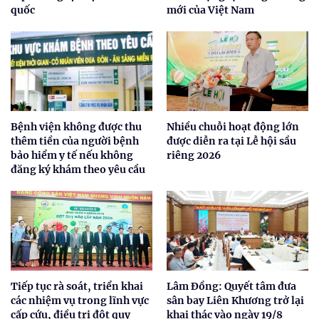
quốc
mới của Việt Nam
Bệnh viện không được thu
Nhiều chuỗi hoạt động lớn
thêm tiền của người bệnh
được diễn ra tại Lễ hội sầu
bảo hiểm y tế nếu không
riêng 2026
đăng ký khám theo yêu cầu
Tiếp tục rà soát, triển khai
Lâm Đồng: Quyết tâm đưa
các nhiệm vụ trong lĩnh vực
sân bay Liên Khương trở lại
cấp cứu, điều trị đột quỵ
khai thác vào ngày 19/8