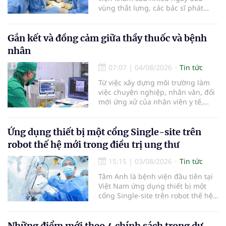
vùng thắt lưng, các bác sĩ phát
hiện khối u thận phải kích thước
khoảng 3cm, nghi ngờ ung thư
biểu mô tế bào thận. Với khối u còn
Gắn kết và đồng cảm giữa thầy thuốc và bệnh
ở giai đoạn sớm, người bệnh được
nhân
chỉ định cắt bán phần thận phải
bằng phẫu thuật robot thay vì phải
07:07
|
04/08/2026
Tin tức
cắt bỏ toàn bộ quả thận như trước
Từ việc xây dựng môi trường làm
đây.
việc chuyên nghiệp, nhân văn, đổi
mới ứng xử của nhân viên y tế,
Bệnh viện đa khoa khu vực Phúc
Yên (tỉnh Phú Thọ) đã tạo nên sự
đồng cảm, gắn kết cao giữa thầy
Ứng dụng thiết bị một cổng Single-site trên
thuốc với bệnh nhân.
robot thế hệ mới trong điều trị ung thư
15:15
|
03/08/2026
Tin tức
Tâm Anh là bệnh viện đầu tiên tại
Việt Nam ứng dụng thiết bị một
cổng Single-site trên robot thế hệ
mới điều trị ung thư tuyến tiền liệt,
nhân đôi hiệu quả.
Những điểm mới theo 4 chính sách trong dự