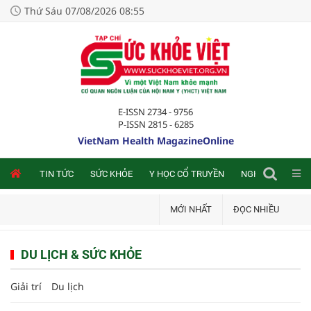
Thứ Sáu 07/08/2026 08:55
E-ISSN 2734 - 9756
P-ISSN 2815 - 6285
VietNam Health MagazineOnline
NLINE
TIN TỨC
SỨC KHỎE
Y HỌC CỔ TRUYỀN
NGHIÊN CỨU TRA
MỚI NHẤT
ĐỌC NHIỀU
DU LỊCH & SỨC KHỎE
Giải trí
Du lịch