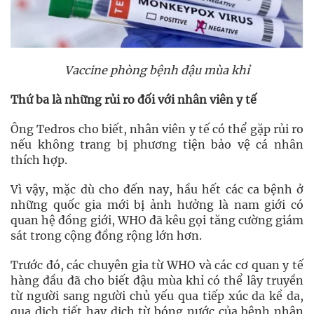
Vaccine phòng bệnh đậu mùa khỉ
Thứ
ba là những r
ủi ro đối với nhân viên y tế
Ông Tedros cho biết, nhân viên y tế có thể gặp rủi ro
nếu không trang bị phương tiện bảo vệ cá nhân
thích hợp.
Vì vậy, mặc dù cho đến nay, hầu hết các ca bệnh ở
những quốc gia mới bị ảnh hưởng là nam giới có
quan hệ đồng giới, WHO đã kêu gọi tăng cường giám
sát trong cộng đồng rộng lớn hơn.
Trước đó, các chuyên gia từ WHO và các cơ quan y tế
hàng đầu đã cho biết đậu mùa khỉ có thể lây truyền
từ người sang người chủ yếu qua tiếp xúc da kề da,
qua dịch tiết hay dịch từ bóng nước của bệnh nhân