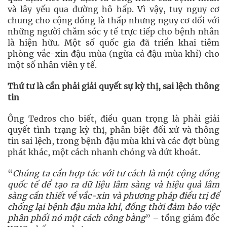
và lây yếu qua đường hô hấp. Vì vậy, tuy nguy cơ
chung cho cộng đồng là thấp nhưng nguy cơ đối với
những người chăm sóc y tế trực tiếp cho bệnh nhân
là hiện hữu. Một số quốc gia đã triển khai tiêm
phòng vắc-xin đậu mùa (ngừa cả đậu mùa khỉ) cho
một số nhân viên y tế.
Thứ
tư là cần phải g
iải quyết sự kỳ thị, sai lệch thông
tin
Ông Tedros cho biết, điều quan trọng là phải giải
quyết tình trạng kỳ thị, phân biệt đối xử và thông
tin sai lệch, trong bệnh đậu mùa khỉ và các đợt bùng
phát khác, một cách nhanh chóng và dứt khoát.
“
Chúng ta cần hợp tác với tư cách là một cộng đồng
quốc tế để tạo ra dữ liệu lâm sàng và hiệu quả lâm
sàng cần thiết về vắc-xin và phương pháp điều trị để
chống lại bệnh đậu mùa khỉ, đồng thời đảm bảo việc
phân phối nó một cách công bằng
” – tổng giám đốc