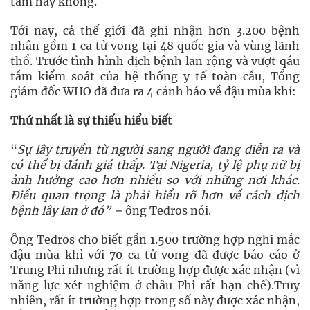
tâm hay không.
Tới nay, cả thế giới đã ghi nhận hơn 3.200 bệnh
nhân gồm 1 ca tử vong tại 48 quốc gia và vùng lãnh
thổ. Trước tình hình dịch bệnh lan rộng và vượt qáu
tầm kiểm soát của hệ thống y tế toàn cầu, Tổng
giám đốc WHO đã đưa ra 4 cảnh báo về đậu mùa khỉ:
Thứ
nhất là sự t
hiếu hiểu biết
“
Sự lây truyền từ người sang người đang diễn ra và
có thể bị đánh giá thấp. Tại Nigeria, tỷ lệ phụ nữ bị
ảnh hưởng cao hơn nhiều so với những nơi khác.
Điều quan trọng là phải hiểu rõ hơn về cách dịch
bệnh lây lan ở đó”
–
ông Tedros nói.
Ông Tedros cho biết gần 1.500 trường hợp nghi mắc
đậu mùa khỉ với 70 ca tử vong đã được báo cáo ở
Trung Phi nhưng rất ít trường hợp được xác nhận (vì
năng lực xét nghiệm ở châu Phi rất hạn chế).Truy
nhiên, rất ít trường hợp trong số này được xác nhận,