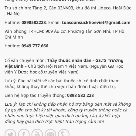
Trụ sở chính: Tầng 2, Căn 03NV03, khu đô thị Lideco, Hoài Đức
, Hà Nội
Hotline:
0898582228
. Email:
toasoansuckhoeviet@gmail.com
Văn phòng TP.HCM: 909 Âu cơ, Phường Tân Sơn Nhì, TP Hồ
Chí Minh
Hotline:
0949.737.666
Cố vấn chuyên môn:
Thầy thuốc nhân dân - GS.TS Trương
Việt Bình
– Chủ tịch Hội Nam Y Việt Nam. (Nguyên GĐ Học
viện Y Dược học cổ truyền Việt Nam).
Lưu ý: Các bài viết về các bài thuốc chỉ có tính chất tham
khảo, không thay thế cho việc chẩn đoán hoặc điều trị.
Liên hệ hợp tác Truyền thông:
0898 582 228
Lưu ý: Tạp chí không tiếp nhận hỗ trợ bằng tiền mặt và không
ủy quyền cho bất kỳ tài khoản, công ty truyền thông hoặc cá
nhân nào thực hiện việc giao dịch quảng cáo, ký kết hợp
đồng hay giao dịch trực tiếp! Trân trọng cảm ơn!