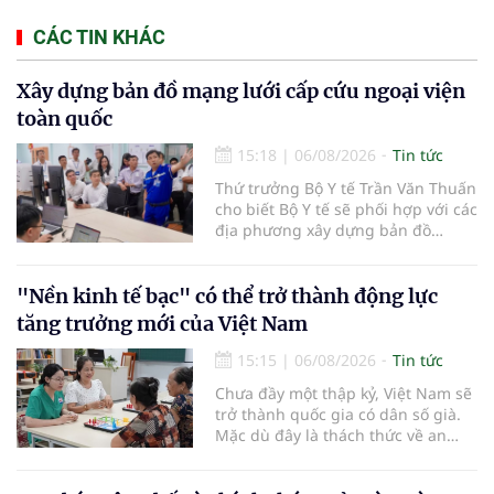
CÁC TIN KHÁC
Xây dựng bản đồ mạng lưới cấp cứu ngoại viện
toàn quốc
15:18
|
06/08/2026
Tin tức
Thứ trưởng Bộ Y tế Trần Văn Thuấn
cho biết Bộ Y tế sẽ phối hợp với các
địa phương xây dựng bản đồ
mạng lưới cấp cứu ngoại viện,
đồng thời chuẩn hóa đào tạo, hoàn
thiện cơ chế tài chính và đa dạng
"Nền kinh tế bạc" có thể trở thành động lực
hóa phương tiện nhằm nâng cao
tăng trưởng mới của Việt Nam
năng lực cấp cứu trước viện trên
phạm vi cả nước.
15:15
|
06/08/2026
Tin tức
Chưa đầy một thập kỷ, Việt Nam sẽ
trở thành quốc gia có dân số già.
Mặc dù đây là thách thức về an
sinh xã hội, tuy nhiên cũng mở ra
"nền kinh tế bạc", lĩnh vực dự báo