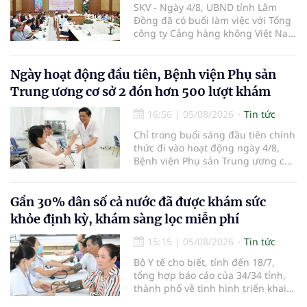
SKV - Ngày 4/8, UBND tỉnh Lâm
Đồng đã có buổi làm việc với Tổng
công ty Cảng hàng không Việt Nam
(ACV) và các hãng hàng không để
triển khai công tác xúc tiến và hợp
tác giữa tỉnh Lâm Đồng và ACV
Ngày hoạt động đầu tiên, Bệnh viện Phụ sản
trong việc phục hồi hoạt động
Trung ương cơ sở 2 đón hơn 500 lượt khám
hàng không, thúc đẩy mở mới các
đường bay nội địa và quốc tế.
16:56
|
05/08/2026
Tin tức
Chỉ trong buổi sáng đầu tiên chính
thức đi vào hoạt động ngày 4/8,
Bệnh viện Phụ sản Trung ương cơ
sở 2 đã tiếp đón hơn 500 lượt
người đến khám, điều trị và đón
em bé đầu tiên chào đời.
Gần 30% dân số cả nước đã được khám sức
khỏe định kỳ, khám sàng lọc miễn phí
15:15
|
05/08/2026
Tin tức
Bộ Y tế cho biết, tính đến 18/7,
tổng hợp báo cáo của 34/34 tỉnh,
thành phố về tình hình triển khai
khám sức khỏe định kỳ, khám sàng