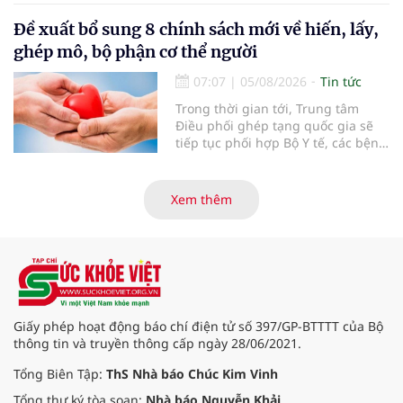
lọc miễn phí cho người dân, ghi
nhận 32.286.360 người, chiếm gần
Đề xuất bổ sung 8 chính sách mới về hiến, lấy,
30% dân số cả nước đã được khám
ghép mô, bộ phận cơ thể người
sức khỏe định kỳ năm nay.
07:07
|
05/08/2026
Tin tức
Trong thời gian tới, Trung tâm
Điều phối ghép tạng quốc gia sẽ
tiếp tục phối hợp Bộ Y tế, các bệnh
viện và các cơ quan liên quan để
mở rộng mạng lưới điều phối, tăng
cường truyền thông, hoàn thiện
Xem thêm
quy trình chuyên môn và hệ thống
pháp luật để thúc đẩy lĩnh vực
hiến và ghép mô tạng.
Giấy phép hoạt động báo chí điện tử số 397/GP-BTTTT của Bộ
thông tin và truyền thông cấp ngày 28/06/2021.
Tổng Biên Tập:
ThS Nhà báo Chúc Kim Vinh
Tổng thư ký tòa soạn:
Nhà báo Nguyễn Khải