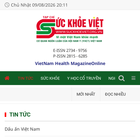
Chủ Nhật 09/08/2026 20:11
E-ISSN 2734 - 9756
P-ISSN 2815 - 6285
VietNam Health MagazineOnline
NLINE
TIN TỨC
SỨC KHỎE
Y HỌC CỔ TRUYỀN
NGHIÊN CỨU TRA
MỚI NHẤT
ĐỌC NHIỀU
TIN TỨC
Dấu ấn Việt Nam