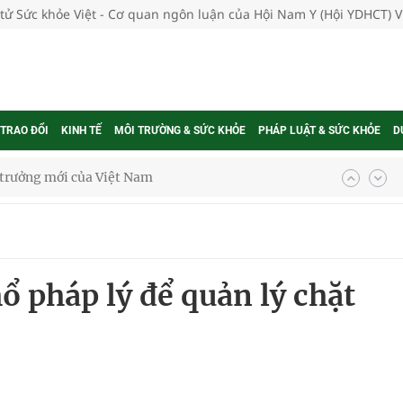
 tử Sức khỏe Việt - Cơ quan ngôn luận của Hội Nam Y (Hội YDHCT) 
 TRAO ĐỔI
KINH TẾ
MÔI TRƯỜNG & SỨC KHỎE
PHÁP LUẬT & SỨC KHỎE
D
g trưởng mới của Việt Nam
phương hai cấp trong quản lý hoạt động nha khoa,
uồn lực cho môi trường và cộng đồng
 pháp lý để quản lý chặt
ệnh bảo hiểm y tế nếu không đăng ký khám theo yêu
ầm