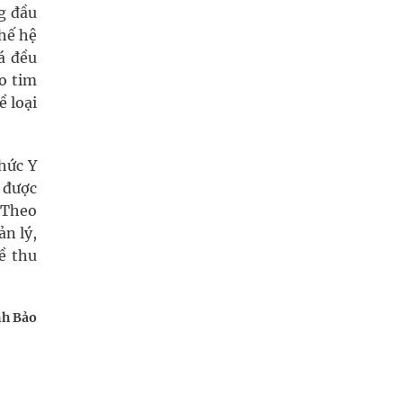
g đầu
thế hệ
á đều
o tim
ề loại
chức Y
 được
. Theo
ản lý,
ề thu
h Bảo