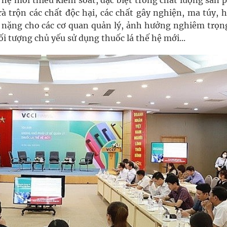
 hệ mới thiếu kiểm soát, đặc biệt trong chất lượng sản
rà trộn các chất độc hại, các chất gây nghiện, ma túy,
h nặng cho các cơ quan quản lý, ảnh hưởng nghiêm trọn
ối tượng chủ yếu sử dụng thuốc lá thế hệ mới...