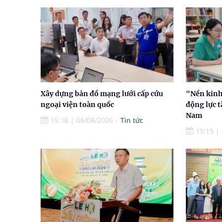
Xây dựng bản đồ mạng lưới cấp cứu
"Nền kinh 
ngoại viện toàn quốc
động lực t
Nam
15:18
|
06/08/2026
Tin tức
15:15
|