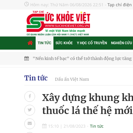
Hôm nay:
Thứ Năm 06/08/2026 22:51
-
Tạp chí điện
TIN TỨC
SỨC KHỎE
Y HỌC CỔ TRUYỀN
NGHIÊN CỨU
"Nền kinh tế bạc" có thể trở thành động lực tăn
Quảng Trị: Phát huy vai trò của chính quyền địa 
Tin tức
bảo vệ sức khỏe Nhân dân
Dấu ấn Việt Nam
Không chỉ cắt tóc, Đông Tây Barbershop dành ng
Xây dựng khung khổ
Bệnh viện không được thu thêm tiền của người b
thuốc lá thế hệ mới
cầu
15:10
|
21/08/2023
Tin tức
Ung thư thận: Nguy hiểm vì tiến triển quá âm th