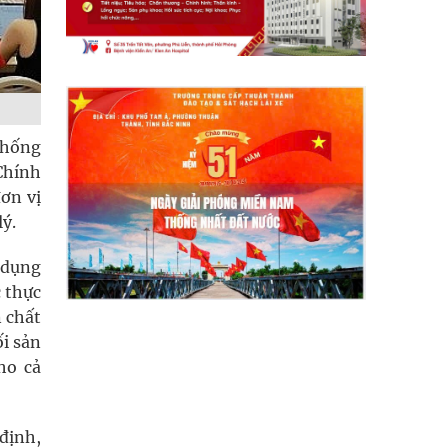
thống
Chính
ơn vị
ý.
 dụng
c thực
n chất
i sản
ho cả
định,