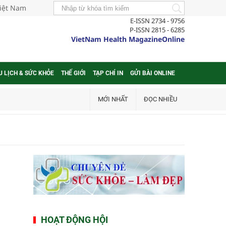
Việt Nam
E-ISSN 2734 - 9756
P-ISSN 2815 - 6285
VietNam Health MagazineOnline
U LỊCH & SỨC KHỎE
THẾ GIỚI
TẠP CHÍ IN
GỬI BÀI ONLINE
MỚI NHẤT
ĐỌC NHIỀU
HOẠT ĐỘNG HỘI