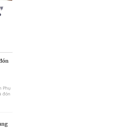
ay
o
 đón
ện Phụ
à đón
àng