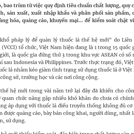
, bao trùm từ việc quy định tiêu chuẩn chất lượng, quy 
i sầu riêng 2026
h, sản xuất, xuất nhập khẩu và phân phối sản phẩm, 
àng hóa, quảng cáo, khuyến mại... để kiểm soát chặt vi
nh vực cấp cứu, điều trị đột quỵ
 lại khai thác vào ngày 19/8
khổ pháp lý để quản lý thuốc lá thế hệ mới" do Liên
VCCI) tổ chức, Việt Nam hiện đang là 1 trong 15 quốc g
 Máu Của Các Loài Nhân Sâm (Panax Spp.): Tổng
 giới, là quốc gia đứng thứ 3 trong khu vực ASEAN có số
ỉ sau Indonesia và Philippines. Trước thực trạng đó, Vi
uốc lá nhằm kéo giảm tình trạng sử dụng thuốc lá ở Việ
công sở, trường học và các nơi công cộng.
oàn quốc
 thế hệ mới trong vài năm trở lại đây đã khiến cho côn
cơ quan chức năng gặp nhiều khó khăn do chưa có chính
ang áp dụng với thuốc lá điếu truyền thống không đủ cơ
n được quảng cáo, bày bán công khai, người dùng, nhất l
ận, sử dụng.