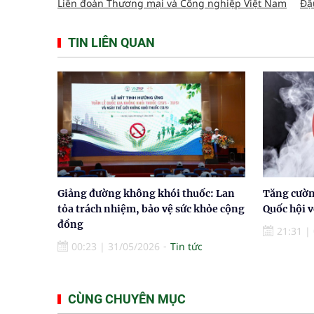
Liên đoàn Thương mại và Công nghiệp Việt Nam
Đậ
TIN LIÊN QUAN
Giảng đường không khói thuốc: Lan
Tăng cường
tỏa trách nhiệm, bảo vệ sức khỏe cộng
Quốc hội v
đồng
21:31
|
00:23
|
31/05/2026
Tin tức
CÙNG CHUYÊN MỤC