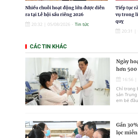
Nhiều chuỗi hoạt động lớn được diễn
Tiếp tục r
ra tại Lễ hội sầu riêng 2026
vụ trong l
quỵ
20:32
|
05/08/2026
Tin tức
20:31
|
CÁC TIN KHÁC
Ngày hoạ
hơn 500
16:56
Chỉ trong 
sản Trung 
em bé đầu 
Gần 30% 
lọc miễn