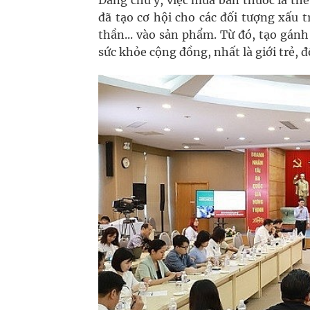
Đáng chú ý, việc mua bán thuốc lá thế
đã tạo cơ hội cho các đối tượng xấu t
thần... vào sản phẩm. Từ đó, tạo gán
sức khỏe cộng đồng, nhất là giới trẻ, đ