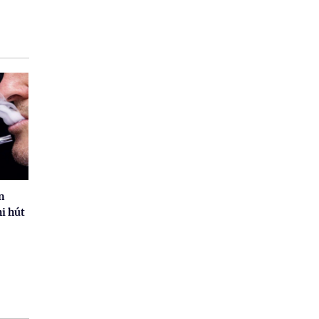
n
i hút