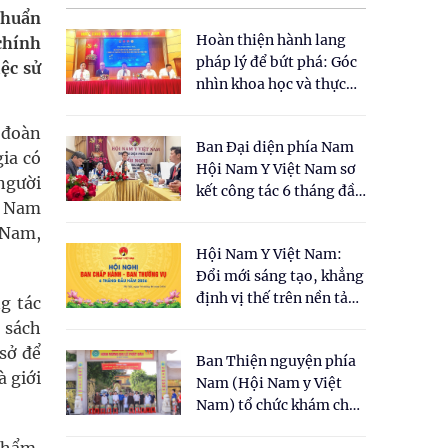
chuẩn
Hoàn thiện hành lang
chính
pháp lý để bứt phá: Góc
ệc sử
nhìn khoa học và thực
tiễn tại Tọa đàm " Đề
xuất một số nội dung
 đoàn
Ban Đại diện phía Nam
cho Luật Y dược cổ
ia có
Hội Nam Y Việt Nam sơ
truyền Việt Nam"
 người
kết công tác 6 tháng đầu
ệt Nam
năm 2026
t Nam,
Hội Nam Y Việt Nam:
Đổi mới sáng tạo, khẳng
định vị thế trên nền tảng
g tác
y học cổ truyền và khoa
 sách
học hiện đại
 sở để
Ban Thiện nguyện phía
à giới
Nam (Hội Nam y Việt
Nam) tổ chức khám chữa
bệnh y học cổ truyền và