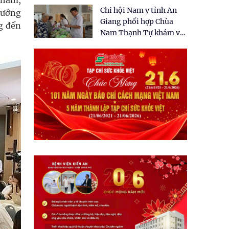
 phẩm,
tặng quà cho 150 người
Chi hội Nam y tỉnh An
dân tại xã Tân Tập
 hướng
Giang phối hợp Chùa
g đến
Nam Thạnh Tự khám và
cấp thuốc miễn phí cho
nhân dân