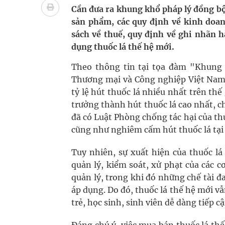
Cần đưa ra khung khổ pháp lý đồng bộ
Nhiều chuỗi hoạt động lớn được diễn ra tại Lễ hộ
sản phẩm, các quy định về kinh doan
sách về thuế, quy định về ghi nhãn h
Tiếp tục rà soát, triển khai các nhiệm vụ trong lĩ
dụng thuốc lá thế hệ mới.
Lâm Đồng: Quyết tâm đưa sân bay Liên Khương trở
Theo thông tin tại tọa đàm "Khung 
Thương mại và Công nghiệp Việt Nam (
Tác Dụng Chống Kết Tập Tiểu Cầu Và Chống Đông
tỷ lệ hút thuốc lá nhiều nhất trên thế
trưởng thành hút thuốc lá cao nhất, ch
Quan Bằng Chứng Dược Lý Và Cơ Chế Phân Tử
đã có Luật Phòng chống tác hại của th
cũng như nghiêm cấm hút thuốc lá tại 
Xây dựng bản đồ mạng lưới cấp cứu ngoại viện t
Tuy nhiên, sự xuất hiện của thuốc lá
quản lý, kiểm soát, xử phạt của các 
quản lý, trong khi đó những chế tài đ
áp dụng. Do đó, thuốc lá thế hệ mới vẫ
trẻ, học sinh, sinh viên dễ dàng tiếp c