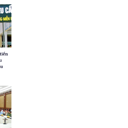
tiền
u
ầu