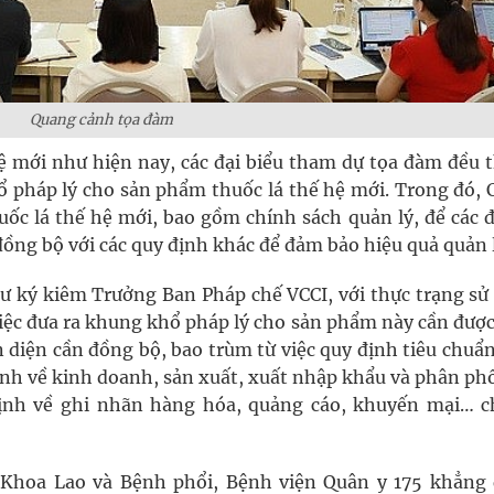
Quang cảnh tọa đàm
hệ mới như hiện nay, các đại biểu tham dự tọa đàm đều 
 pháp lý cho sản phẩm thuốc lá thế hệ mới. Trong đó, 
uốc lá thế hệ mới, bao gồm chính sách quản lý, để các đ
ồng bộ với các quy định khác để đảm bảo hiệu quả quản l
 ký kiêm Trưởng Ban Pháp chế VCCI, với thực trạng sử
việc đưa ra khung khổ pháp lý cho sản phẩm này cần đượ
 diện cần đồng bộ, bao trùm từ việc quy định tiêu chuẩ
ịnh về kinh doanh, sản xuất, xuất nhập khẩu và phân phố
định về ghi nhãn hàng hóa, quảng cáo, khuyến mại… c
Khoa Lao và Bệnh phổi, Bệnh viện Quân y 175 khẳng 