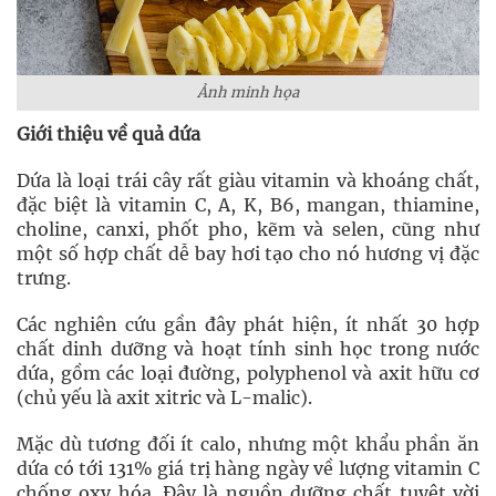
Ảnh minh họa
Giới thiệu về quả dứa
Dứa là loại trái cây rất giàu vitamin và khoáng chất,
đặc biệt là vitamin C, A, K, B6, mangan, thiamine,
choline, canxi, phốt pho, kẽm và selen, cũng như
một số hợp chất dễ bay hơi tạo cho nó hương vị đặc
trưng.
Các nghiên cứu gần đây phát hiện, ít nhất 30 hợp
chất dinh dưỡng và hoạt tính sinh học trong nước
dứa, gồm các loại đường, polyphenol và axit hữu cơ
(chủ yếu là axit xitric và L-malic).
Mặc dù tương đối ít calo, nhưng một khẩu phần ăn
dứa có tới 131% giá trị hàng ngày về lượng vitamin C
chống oxy hóa. Đây là nguồn dưỡng chất tuyệt vời