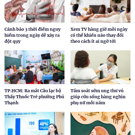
Cảnh báo 3 thời điểm nguy
Xem TV hàng giờ mỗi ngày
hiểm trong ngày dễ xảy ra
có thể khiến não thay đổi
đột qụy
theo cách ít ai ngờ tới
TP.HCM: Ra mắt Câu lạc bộ
Tầm soát sớm ung thư vú
Thầy Thuốc Trẻ phường Phú
giúp cứu sống hàng nghìn
Thạnh
phụ nữ mỗi năm