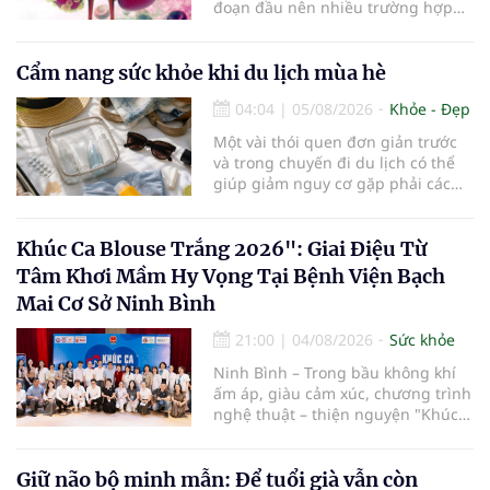
đoạn đầu nên nhiều trường hợp
chỉ được phát hiện khi khối u đã
lớn hoặc xuất hiện biến chứng.
Trường hợp một bệnh nhân 79 tuổi
Cẩm nang sức khỏe khi du lịch mùa hè
có khối u tăng gấp đôi kích thước
04:04
|
05/08/2026
Khỏe - Đẹp
chỉ sau 4 tháng theo dõi là lời cảnh
báo về sự cần thiết của việc khám
Một vài thói quen đơn giản trước
sức khỏe định kỳ, đặc biệt ở người
và trong chuyến đi du lịch có thể
cao tuổi.
giúp giảm nguy cơ gặp phải các
vấn đề sức khỏe, từ đó tận hưởng
kỳ nghỉ một cách thoải mái hơn...
Khúc Ca Blouse Trắng 2026": Giai Điệu Từ
Tâm Khơi Mầm Hy Vọng Tại Bệnh Viện Bạch
Mai Cơ Sở Ninh Bình
21:00
|
04/08/2026
Sức khỏe
Ninh Bình – Trong bầu không khí
ấm áp, giàu cảm xúc, chương trình
nghệ thuật – thiện nguyện "Khúc
ca Blouse trắng" đã chính thức
khởi động hành trình năm 2026 với
điểm dừng chân đầu tiên tại Bệnh
Giữ não bộ minh mẫn: Để tuổi già vẫn còn