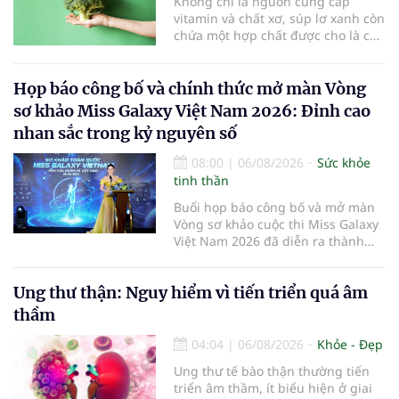
Không chỉ là nguồn cung cấp
tương lai.
vitamin và chất xơ, súp lơ xanh còn
chứa một hợp chất được cho là có
thể hỗ trợ nhiều cơ chế bảo vệ tự
nhiên của cơ thể...
Họp báo công bố và chính thức mở màn Vòng
sơ khảo Miss Galaxy Việt Nam 2026: Đỉnh cao
nhan sắc trong kỷ nguyên số
08:00
|
06/08/2026
Sức khỏe
tinh thần
Buổi họp báo công bố và mở màn
Vòng sơ khảo cuộc thi Miss Galaxy
Việt Nam 2026 đã diễn ra thành
công rực rỡ. Sự kiện đánh dấu sự
khởi đầu của một đấu trường nhan
Ung thư thận: Nguy hiểm vì tiến triển quá âm
sắc quy mô, khác biệt và tiên
phong – nơi tôn vinh vẻ đẹp thời
thầm
đại mới kết hợp giữa Tri thức, Bản
lĩnh, Văn hóa và Công nghệ số
04:04
|
06/08/2026
Khỏe - Đẹp
Ung thư tế bào thận thường tiến
triển âm thầm, ít biểu hiện ở giai