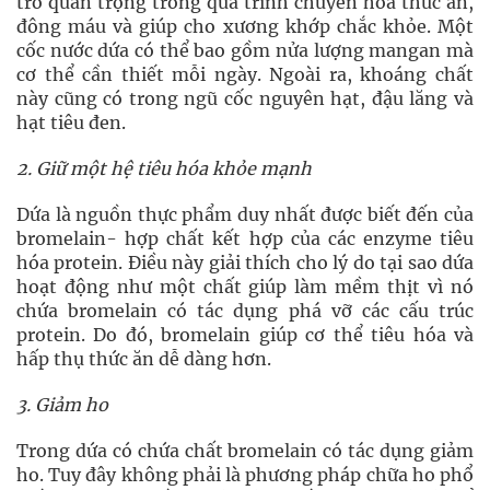
trò quan trọng trong quá trình chuyển hóa thức ăn,
đông máu và giúp cho xương khớp chắc khỏe. Một
cốc nước dứa có thể bao gồm nửa lượng mangan mà
cơ thể cần thiết mỗi ngày. Ngoài ra, khoáng chất
này cũng có trong ngũ cốc nguyên hạt, đậu lăng và
hạt tiêu đen.
2. Giữ một hệ tiêu hóa khỏe mạnh
Dứa là nguồn thực phẩm duy nhất được biết đến của
bromelain- hợp chất kết hợp của các enzyme tiêu
hóa protein. Điều này giải thích cho lý do tại sao dứa
hoạt động như một chất giúp làm mềm thịt vì nó
chứa bromelain có tác dụng phá vỡ các cấu trúc
protein. Do đó, bromelain giúp cơ thể tiêu hóa và
hấp thụ thức ăn dễ dàng hơn.
3. Giảm ho
Trong dứa có chứa chất bromelain có tác dụng giảm
ho. Tuy đây không phải là phương pháp chữa ho phổ