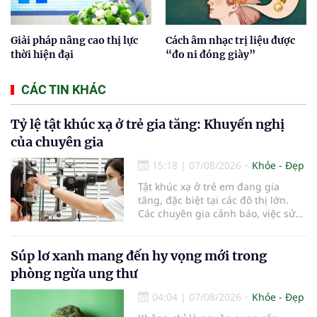
Giải pháp nâng cao thị lực
Cách âm nhạc trị liệu được
thời hiện đại
“đo ni đóng giày”
CÁC TIN KHÁC
Tỷ lệ tật khúc xạ ở trẻ gia tăng: Khuyến nghị
của chuyên gia
15:18
|
07/08/2026
Khỏe - Đẹp
Tật khúc xạ ở trẻ em đang gia
tăng, đặc biệt tại các đô thị lớn.
Các chuyên gia cảnh báo, việc sử
dụng các thiết bị điện tử kéo dài,
thiếu hoạt động ngoài trời và môi
trường học tập chưa đạt chuẩn
Súp lơ xanh mang đến hy vọng mới trong
đang khiến tình trạng cận thị ngày
phòng ngừa ung thư
càng trẻ hóa, đòi hỏi sự vào cuộc
của gia đình, nhà trường và ngành
04:04
|
07/08/2026
Khỏe - Đẹp
y tế để bảo vệ đôi mắt của thế hệ