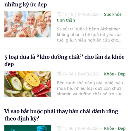
viện Bạch Mai cơ sở Ninh Bình.
những ký ức đẹp
18:18
|
04/08/2026
Sức khỏe
tinh thần
Sa sút trí tuệ và bệnh Alzheimer
không phải là hệ quả tất yếu của
tuổi già. Nhiều nghiên cứu cho
thấy, duy trì lối sống lành mạnh,
kiểm soát tốt các bệnh mạn tính và
5 loại dưa là “kho dưỡng chất” cho làn da khỏe
rèn luyện trí não mỗi ngày có thể
góp phần làm chậm quá trình suy
đẹp
giảm nhận thức, giúp người cao
tuổi gìn giữ trí nhớ và sống độc lập
04:04
|
04/08/2026
Khỏe - Đẹp
lâu hơn.
Bên cạnh khả năng giải nhiệt vào
mùa hè, nhiều loại dưa còn chứa
vitamin và dưỡng chất hỗ trợ sức
khỏe làn da...
Vì sao bắt buộc phải thay bàn chải đánh răng
theo định kỳ?
15:36
|
03/08/2026
Khỏe - Đẹp