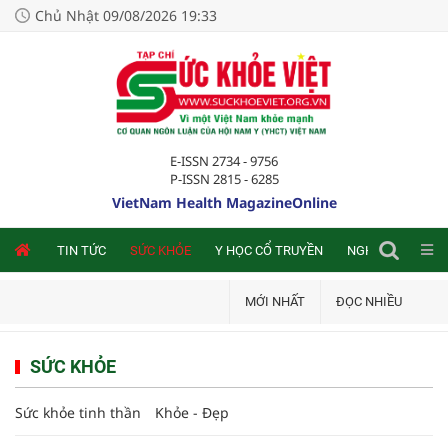
Chủ Nhật 09/08/2026 19:33
E-ISSN 2734 - 9756
P-ISSN 2815 - 6285
VietNam Health MagazineOnline
NLINE
TIN TỨC
SỨC KHỎE
Y HỌC CỔ TRUYỀN
NGHIÊN CỨU TRA
MỚI NHẤT
ĐỌC NHIỀU
SỨC KHỎE
Sức khỏe tinh thần
Khỏe - Đẹp