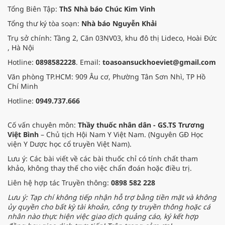
Tổng Biên Tập:
ThS Nhà báo Chúc Kim Vinh
Tổng thư ký tòa soạn:
Nhà báo Nguyễn Khải
Trụ sở chính: Tầng 2, Căn 03NV03, khu đô thị Lideco, Hoài Đức
, Hà Nội
Hotline:
0898582228
. Email:
toasoansuckhoeviet@gmail.com
Văn phòng TP.HCM: 909 Âu cơ, Phường Tân Sơn Nhì, TP Hồ
Chí Minh
Hotline:
0949.737.666
Cố vấn chuyên môn:
Thầy thuốc nhân dân - GS.TS Trương
Việt Bình
– Chủ tịch Hội Nam Y Việt Nam. (Nguyên GĐ Học
viện Y Dược học cổ truyền Việt Nam).
Lưu ý: Các bài viết về các bài thuốc chỉ có tính chất tham
khảo, không thay thế cho việc chẩn đoán hoặc điều trị.
Liên hệ hợp tác Truyền thông:
0898 582 228
Lưu ý: Tạp chí không tiếp nhận hỗ trợ bằng tiền mặt và không
ủy quyền cho bất kỳ tài khoản, công ty truyền thông hoặc cá
nhân nào thực hiện việc giao dịch quảng cáo, ký kết hợp