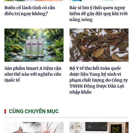
Bướu cổ lành tính có cần
Bác sĩ lưu ý thói quen nguy
điều trị ngay không?
hiểm dễ gây đột quỵ khi trời
nắng nóng
Sản phẩm Smart A tiệm cận
Bộ Y tế thu hồi toàn quốc
như thế nào với nghiên cứu
dược liệu Tang ký sinh vi
Quốc tế
phạm chất lượng do Công ty
TNHH Đông Dược Dân Lợi
nhập khẩu
CÙNG CHUYÊN MỤC