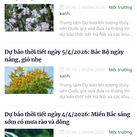
05:45
|
06/04/2026
Môi trường
xanh
Trung tâm Dự báo khí tượng thủy
văn Quốc gia vừa đưa ra thông tin
dự báo thời tiết Hà Nội và các khu
vực khác trên cả nước ngày
6/4/2026.
Dự báo thời tiết ngày 5/4/2026: Bắc Bộ ngày
nắng, gió nhẹ
07:14
|
05/04/2026
Môi trường
xanh
Trung tâm Dự báo khí tượng thủy
văn Quốc gia vừa đưa ra thông tin
dự báo thời tiết Hà Nội và các khu
vực khác trên cả nước ngày
5/4/2026.
Dự báo thời tiết ngày 4/4/2026: Miền Bắc sáng
sớm có mưa rào và dông
05:45
|
04/04/2026
Môi trường