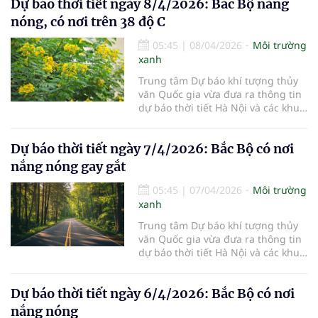
Dự báo thời tiết ngày 8/4/2026: Bắc Bộ nắng
nóng, có nơi trên 38 độ C
05:45
|
08/04/2026
Môi trường
xanh
Trung tâm Dự báo khí tượng thủy
văn Quốc gia vừa đưa ra thông tin
dự báo thời tiết Hà Nội và các khu
vực khác trên cả nước ngày
8/4/2026.
Dự báo thời tiết ngày 7/4/2026: Bắc Bộ có nơi
nắng nóng gay gắt
05:45
|
07/04/2026
Môi trường
xanh
Trung tâm Dự báo khí tượng thủy
văn Quốc gia vừa đưa ra thông tin
dự báo thời tiết Hà Nội và các khu
vực khác trên cả nước ngày
7/4/2026.
Dự báo thời tiết ngày 6/4/2026: Bắc Bộ có nơi
nắng nóng