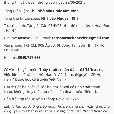
thông tin và truyền thông cấp ngày 28/06/2021.
Tổng Biên Tập:
ThS Nhà báo Chúc Kim Vinh
Tổng thư ký tòa soạn:
Nhà báo Nguyễn Khải
Trụ sở chính: Tầng 2, Căn 03NV03, khu đô thị Lideco, Hoài Đức
, Hà Nội
Hotline:
0898582228
. Email:
toasoansuckhoeviet@gmail.com
Văn phòng TP.HCM: 909 Âu cơ, Phường Tân Sơn Nhì, TP Hồ
Chí Minh
Hotline:
0949.737.666
Cố vấn chuyên môn:
Thầy thuốc nhân dân - GS.TS Trương
Việt Bình
– Chủ tịch Hội Nam Y Việt Nam. (Nguyên GĐ Học
viện Y Dược học cổ truyền Việt Nam).
Lưu ý: Các bài viết về các bài thuốc chỉ có tính chất tham
khảo, không thay thế cho việc chẩn đoán hoặc điều trị.
Liên hệ hợp tác Truyền thông:
0898 582 228
Lưu ý: Tạp chí không tiếp nhận hỗ trợ bằng tiền mặt và không
ủy quyền cho bất kỳ tài khoản, công ty truyền thông hoặc cá