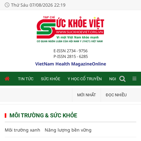
Thứ Sáu 07/08/2026 22:19
E-ISSN 2734 - 9756
P-ISSN 2815 - 6285
VietNam Health MagazineOnline
NLINE
TIN TỨC
SỨC KHỎE
Y HỌC CỔ TRUYỀN
NGHIÊN CỨU TRA
MỚI NHẤT
ĐỌC NHIỀU
MÔI TRƯỜNG & SỨC KHỎE
Môi trường xanh
Năng lượng bền vững