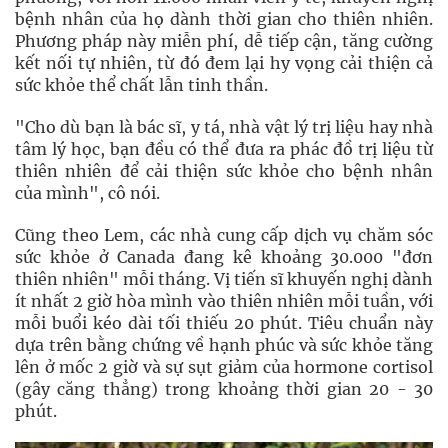
bệnh nhân của họ dành thời gian cho thiên nhiên.
Phương pháp này miễn phí, dễ tiếp cận, tăng cường
kết nối tự nhiên, từ đó đem lại hy vọng cải thiện cả
sức khỏe thể chất lẫn tinh thần.
"Cho dù bạn là bác sĩ, y tá, nhà vật lý trị liệu hay nhà
tâm lý học, bạn đều có thể đưa ra phác đồ trị liệu từ
thiên nhiên để cải thiện sức khỏe cho bệnh nhân
của mình", cô nói.
Cũng theo Lem, các nhà cung cấp dịch vụ chăm sóc
sức khỏe ở Canada đang kê khoảng 30.000 "đơn
thiên nhiên" mỗi tháng. Vị tiến sĩ khuyến nghị dành
ít nhất 2 giờ hòa mình vào thiên nhiên mỗi tuần, với
mỗi buổi kéo dài tối thiếu 20 phút. Tiêu chuẩn này
dựa trên bằng chứng về hạnh phúc và sức khỏe tăng
lên ở mốc 2 giờ và sự sụt giảm của hormone cortisol
(gây căng thẳng) trong khoảng thời gian 20 - 30
phút.