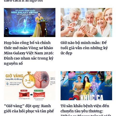
theo cách ít ai ngờ tới
Họp báo công bố và chính
Giữ não bộ minh mẫn: Để
thức mở màn Vòng sơ khảo
tuổi già vẫn còn những ký
Miss Galaxy Việt Nam 2026:
ức đẹp
Đỉnh cao nhan sắc trong kỷ
nguyên số
"Giờ vàng" đột quỵ: Ranh
Từ sân khấu bệnh viện đến
giới của hồi phục và tàn phế
chuyến tàu yêu thương: