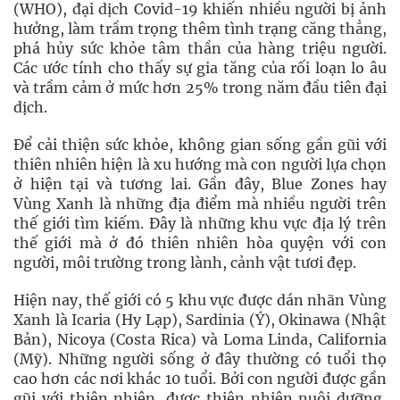
(WHO), đại dịch Covid-19 khiến nhiều người bị ảnh
hưởng, làm trầm trọng thêm tình trạng căng thẳng,
phá hủy sức khỏe tâm thần của hàng triệu người.
Các ước tính cho thấy sự gia tăng của rối loạn lo âu
và trầm cảm ở mức hơn 25% trong năm đầu tiên đại
dịch.
Để cải thiện sức khỏe, không gian sống gần gũi với
thiên nhiên hiện là xu hướng mà con người lựa chọn
ở hiện tại và tương lai. Gần đây, Blue Zones hay
Vùng Xanh là những địa điểm mà nhiều người trên
thế giới tìm kiếm. Đây là những khu vực địa lý trên
thế giới mà ở đó thiên nhiên hòa quyện với con
người, môi trường trong lành, cảnh vật tươi đẹp.
Hiện nay, thế giới có 5 khu vực được dán nhãn Vùng
Xanh là Icaria (Hy Lạp), Sardinia (Ý), Okinawa (Nhật
Bản), Nicoya (Costa Rica) và Loma Linda, California
(Mỹ). Những người sống ở đây thường có tuổi thọ
cao hơn các nơi khác 10 tuổi. Bởi con người được gần
gũi với thiên nhiên, được thiên nhiên nuôi dưỡng,