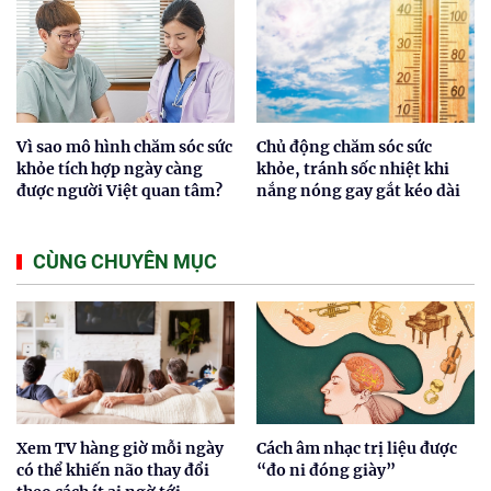
Vì sao mô hình chăm sóc sức
Chủ động chăm sóc sức
khỏe tích hợp ngày càng
khỏe, tránh sốc nhiệt khi
được người Việt quan tâm?
nắng nóng gay gắt kéo dài
CÙNG CHUYÊN MỤC
Xem TV hàng giờ mỗi ngày
Cách âm nhạc trị liệu được
có thể khiến não thay đổi
“đo ni đóng giày”