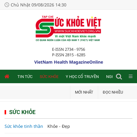
Chủ Nhật 09/08/2026 14:30
E-ISSN 2734 - 9756
P-ISSN 2815 - 6285
VietNam Health MagazineOnline
NLINE
TIN TỨC
SỨC KHỎE
Y HỌC CỔ TRUYỀN
NGHIÊN CỨU TRA
MỚI NHẤT
ĐỌC NHIỀU
SỨC KHỎE
Sức khỏe tinh thần
Khỏe - Đẹp