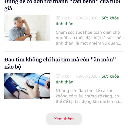
Đừng để cô đơn trở thành “căn bệnh” của tuổi
thức ra mắt Mạng lưới Hội viên
VNV hướng tới kỷ nguyên phát
già
triển bền vững
15:15
|
09/07/2026
Sức khỏe
tinh thần
Chăm sóc sức khỏe toàn diện cho
người cao tuổi, đặc biệt là sức khỏe
tinh thần, là một nhiệm vụ quan
trọng. Bên cạnh việc chăm lo dinh
dưỡng và phòng ngừa bệnh tật,
Đau tim không chỉ hại tim mà còn "ăn mòn"
một tinh thần tích cực sẽ giúp
người cao tuổi duy trì sự minh
não bộ
mẫn, giảm nguy cơ mắc bệnh mạn
tính và gắn kết hơn với gia đình,
04:04
|
08/07/2026
Sức khỏe
cộng đồng.
tinh thần
Những cơn đau tim, kể cả khi
không có triệu chứng rõ ràng, có
thể để lại tác động lâu dài lên não
bộ và làm tăng nguy cơ suy giảm
trí nhớ theo thời gian...
Xem thêm