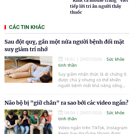
"Khúc ca Blouse trắng" viết
tiếp lời tri ân người thầy
thuốc
CÁC TIN KHÁC
Sau đột quỵ, gần một nửa người bệnh đối mặt
suy giảm trí nhớ
16:51
|
29/07/2026
Sức khỏe
tinh thần
Suy giảm nhận thức là di chứng ít
được chú ý nhưng có thể khiến
người bệnh mất khả năng sống
độc lập nếu không được phát hiện
và phục hồi sớm.
Não bộ bị "giữ chân" ra sao bởi các video ngắn?
04:04
|
29/07/2026
Sức khỏe
tinh thần
Video ngắn trên TikTok, Instagram
Reels hay YouTube Shorts được