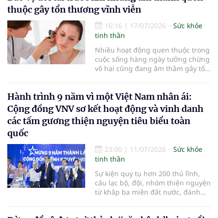
trì sự gắn kết với gia đình và cộng
thuộc gây tổn thương vĩnh viễn
đồng cũng là một “liều thuốc”
quan trọng giúp sống thọ.
16:16
|
17/07/2026
Sức khỏe
tinh thần
Nhiều hoạt động quen thuộc trong
cuộc sống hàng ngày tưởng chừng
vô hại cũng đang âm thầm gây tổn
thương cho đôi tai. Việc bảo vệ
thính giác từ sớm có thể giúp duy
Hành trình 9 năm vì một Việt Nam nhân ái:
trì khả năng nghe trong nhiều
thập kỷ sau này…
Cộng đồng VNV sơ kết hoạt động và vinh danh
các tấm gương thiện nguyện tiêu biểu toàn
quốc
23:00
|
11/07/2026
Sức khỏe
tinh thần
Sự kiện quy tụ hơn 200 thủ lĩnh,
câu lạc bộ, đội, nhóm thiện nguyện
từ khắp ba miền đất nước, đánh
dấu chặng đường gần một thập kỷ
bền bỉ kết nối yêu thương và chính