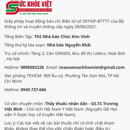
Giấy phép hoạt động báo chí điện tử số 397/GP-BTTTT của Bộ
thông tin và truyền thông cấp ngày 28/06/2021.
Tổng Biên Tập:
ThS Nhà báo Chúc Kim Vinh
Tổng thư ký tòa soạn:
Nhà báo Nguyễn Khải
Trụ sở chính: Tầng 2, Căn 03NV03, khu đô thị Lideco, Hoài Đức
, Hà Nội
Hotline:
0898582228
. Email:
toasoansuckhoeviet@gmail.com
Văn phòng TP.HCM: 909 Âu cơ, Phường Tân Sơn Nhì, TP Hồ
Chí Minh
Hotline:
0949.737.666
Cố vấn chuyên môn:
Thầy thuốc nhân dân - GS.TS Trương
Việt Bình
– Chủ tịch Hội Nam Y Việt Nam. (Nguyên GĐ Học
viện Y Dược học cổ truyền Việt Nam).
Lưu ý: Các bài viết về các bài thuốc chỉ có tính chất tham
khảo, không thay thế cho việc chẩn đoán hoặc điều trị.