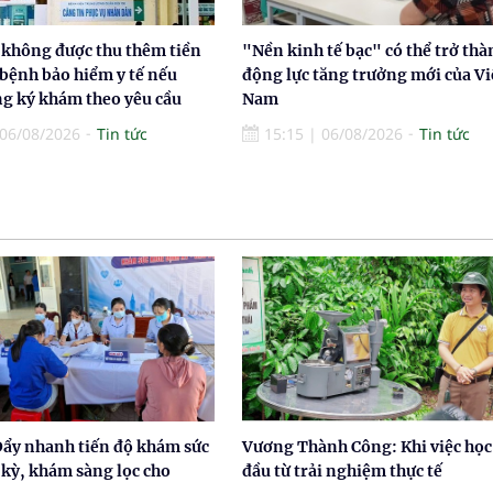
 không được thu thêm tiền
"Nền kinh tế bạc" có thể trở thà
 bệnh bảo hiểm y tế nếu
động lực tăng trưởng mới của Vi
g ký khám theo yêu cầu
Nam
06/08/2026
Tin tức
15:15
|
06/08/2026
Tin tức
Đẩy nhanh tiến độ khám sức
Vương Thành Công: Khi việc học
 kỳ, khám sàng lọc cho
đầu từ trải nghiệm thực tế