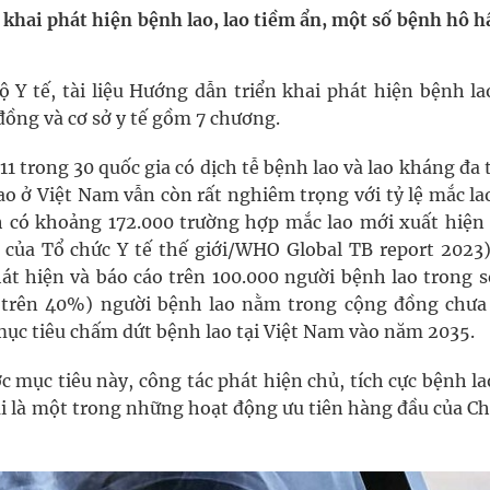
khai phát hiện bệnh lao, lao tiềm ẩn, một số bệnh hô h
ngừa ung thư
 tế, tài liệu Hướng dẫn triển khai phát hiện bệnh lao
ợng thuốc
đồng và cơ sở y tế gồm 7 chương.
1 trong 30 quốc gia có dịch tễ bệnh lao và lao kháng đa
lao ở Việt Nam vẫn còn rất nghiêm trọng với tỷ lệ mắc l
h có khoảng 172.000 trường hợp mắc lao mới xuất hiện
của Tổ chức Y tế thế giới/WHO Global TB report 2023)
t hiện và báo cáo trên 100.000 người bệnh lao trong s
 (trên 40%) người bệnh lao nằm trong cộng đồng chưa
ở mục tiêu chấm dứt bệnh lao tại Việt Nam vào năm 2035.
mục tiêu này, công tác phát hiện chủ, tích cực bệnh la
hải là một trong những hoạt động ưu tiên hàng đầu của 