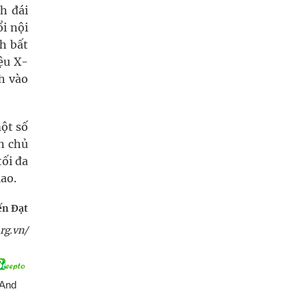
h đái
i nội
h bất
ệu X-
h vào
một số
n chủ
tối đa
lao.
ến Đạt
rg.vn/