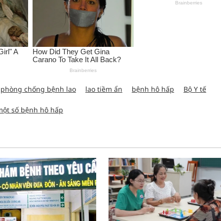
phòng chống bệnh lao
lao tiềm ẩn
bệnh hô hấp
Bộ Y tế
 một số bệnh hô hấp