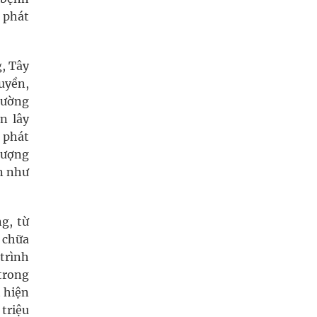
 phát
, Tây
ruyền,
 cường
n lây
 phát
tượng
n như
g, từ
 chữa
trình
 trong
t hiện
triệu