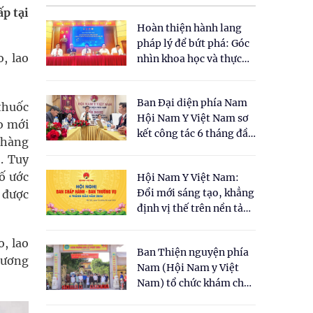
ấp tại
Hoàn thiện hành lang
pháp lý để bứt phá: Góc
, lao
nhìn khoa học và thực
tiễn tại Tọa đàm " Đề
xuất một số nội dung
Ban Đại diện phía Nam
cho Luật Y dược cổ
 thuốc
Hội Nam Y Việt Nam sơ
truyền Việt Nam"
ao mới
kết công tác 6 tháng đầu
 hàng
năm 2026
. Tuy
ố ước
Hội Nam Y Việt Nam:
Đổi mới sáng tạo, khẳng
 được
định vị thế trên nền tảng
y học cổ truyền và khoa
học hiện đại
o, lao
Ban Thiện nguyện phía
Chương
Nam (Hội Nam y Việt
Nam) tổ chức khám chữa
bệnh y học cổ truyền và