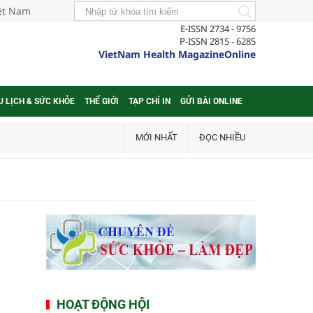
iệt Nam
E-ISSN 2734 - 9756
P-ISSN 2815 - 6285
VietNam Health MagazineOnline
U LỊCH & SỨC KHỎE
THẾ GIỚI
TẠP CHÍ IN
GỬI BÀI ONLINE
MỚI NHẤT
ĐỌC NHIỀU
HOẠT ĐỘNG HỘI