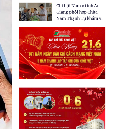
tặng quà cho 150 người
Chi hội Nam y tỉnh An
dân tại xã Tân Tập
Giang phối hợp Chùa
Nam Thạnh Tự khám và
cấp thuốc miễn phí cho
nhân dân