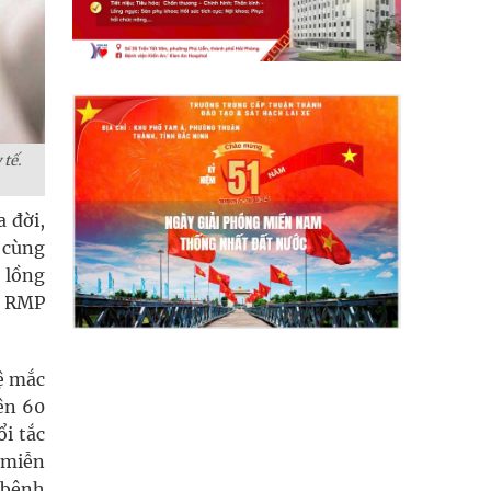
tế.
a đời,
 cùng
 lồng
g RMP
lệ mắc
rên 60
i tắc
 miễn
ố bệnh