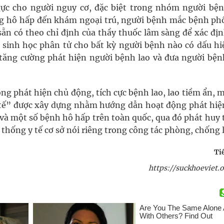
ực cho người nguy cơ, đặc biệt trong nhóm người bện
ng hô hấp đến khám ngoại trú, người bệnh mắc bệnh phổ
ẵn có theo chỉ định của thầy thuốc lâm sàng để xác địn
 sinh học phân tử cho bất kỳ người bệnh nào có dấu hi
tăng cường phát hiện người bệnh lao và đưa người bện
ng phát hiện chủ động, tích cực bệnh lao, lao tiềm ẩn, 
y tế” được xây dựng nhằm hướng dẫn hoạt động phát hiệ
 và một số bệnh hô hấp trên toàn quốc, qua đó phát huy 
ệ thống y tế cơ sở nói riêng trong công tác phòng, chống 
Ti
https://suckhoeviet.o