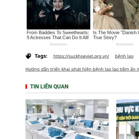
Tags:
https://suckhoeviet.org.vn/
bệnh lao
Hướng dẫn triển khai phát hiện bệnh lao lao tiềm ẩn
TIN LIÊN QUAN