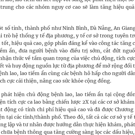
 trung cho các nhóm nguy cơ cao sẽ làm tăng hiệu quả
ột số tỉnh, thành phố như Ninh Bình, Đà Nẵng, An Giang
ai trò hệ thống y tế địa phương, y tế cơ sở trong tuyên t
ả tốt, hiệu quả cao, góp phần đáng kể vào công tác tăng
iềm ẩn, đưa người bệnh vào điều trị sớm, cắt đứt nguồ
nhận thức về tầm quan trọng của việc chủ động, tích cực
ết và huy động nguồn lực từ địa phương để mở rộng đối 
nh lao, lao tiềm ẩn cùng các bệnh hô hấp cho người dâ
h cực cải thiện, nâng cao sức khỏe cộng đồng.
phát hiện chủ động bệnh lao, lao tiềm ẩn tại cộng đồn
n tích cực ca lao bằng chiến lược 2X tại các cơ sở khám
t động có tính chi phí hiệu quả cao và đã được Chương 
 tại các tỉnh/thành phố. Theo đó, tất cả các cơ sở y tế
 công lập và tư nhân được hướng dẫn thực hiện khám, phá
 chữa bệnh thông qua tăng cường sàng lọc các dấu hiệu, 