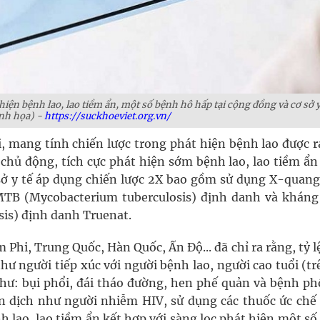
iện bệnh lao, lao tiềm ẩn, một số bệnh hô hấp tại cộng đồng và cơ sở y 
nh họa) -
https://suckhoeviet.org.vn/
, mang tính chiến lược trong phát hiện bệnh lao được r
chủ động, tích cực phát hiện sớm bệnh lao, lao tiềm ẩn
sở y tế áp dụng chiến lược 2X bao gồm sử dụng X-quang
MTB (Mycobacterium tuberculosis) định danh và khán
is) định danh Truenat.
Phi, Trung Quốc, Hàn Quốc, Ấn Độ... đã chỉ ra rằng, tỷ 
ư người tiếp xúc với người bệnh lao, người cao tuổi (t
hư: bụi phổi, đái tháo đường, hen phế quản và bệnh phổ
 dịch như người nhiễm HIV, sử dụng các thuốc ức chế
h lao, lao tiềm ẩn kết hợp với sàng lọc phát hiện một s