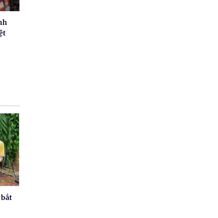
nh
ệt
 bắt