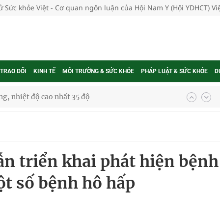
tử Sức khỏe Việt - Cơ quan ngôn luận của Hội Nam Y (Hội YDHCT) V
 TRAO ĐỔI
KINH TẾ
MÔI TRƯỜNG & SỨC KHỎE
PHÁP LUẬT & SỨC KHỎE
D
g, nhiệt độ cao nhất 35 độ
kỳ, khám sàng lọc cho người dân
ông cực hiệu quả
n triển khai phát hiện bệnh
 chuyên gia
một số bệnh hô hấp
nghiệm thực tế