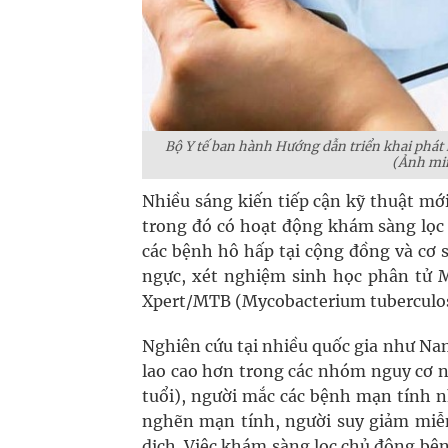
Bộ Y tế ban hành Hướng dẫn triển khai phát h
(Ảnh mi
Nhiều sáng kiến tiếp cận kỹ thuật mới
trong đó có hoạt động khám sàng lọc 
các bệnh hô hấp tại cộng đồng và cơ 
ngực, xét nghiệm sinh học phân tử 
Xpert/MTB (Mycobacterium tuberculos
Nghiên cứu tại nhiều quốc gia như Nam 
lao cao hơn trong các nhóm nguy cơ nh
tuổi), người mắc các bệnh mạn tính n
nghẽn mạn tính, người suy giảm miễn
dịch. Việc khám sàng lọc chủ động bện