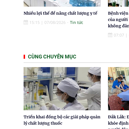
Nhiều lợi thế để nâng chất lượng y tế
Bệnh viện
của người
15:15
|
07/08/2026
Tin tức
không đăn
07:07
|
CÙNG CHUYÊN MỤC
Triển khai đồng bộ các giải pháp quản
Đắk Lắk: 
lý chất lượng thuốc
khỏe định