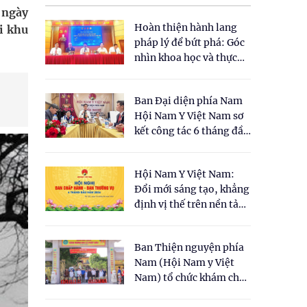
 ngày
Hoàn thiện hành lang
i khu
pháp lý để bứt phá: Góc
nhìn khoa học và thực
tiễn tại Tọa đàm " Đề
xuất một số nội dung
Ban Đại diện phía Nam
cho Luật Y dược cổ
Hội Nam Y Việt Nam sơ
truyền Việt Nam"
kết công tác 6 tháng đầu
năm 2026
Hội Nam Y Việt Nam:
Đổi mới sáng tạo, khẳng
định vị thế trên nền tảng
y học cổ truyền và khoa
học hiện đại
Ban Thiện nguyện phía
Nam (Hội Nam y Việt
Nam) tổ chức khám chữa
bệnh y học cổ truyền và