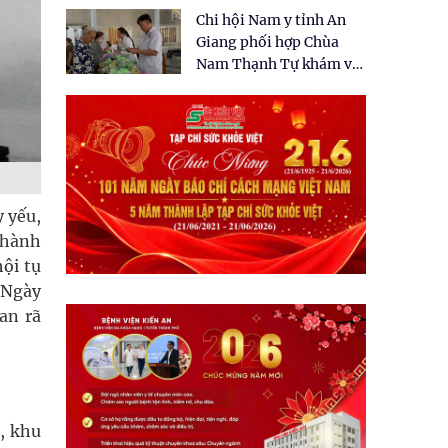
tặng quà cho 150 người
Chi hội Nam y tỉnh An
dân tại xã Tân Tập
Giang phối hợp Chùa
Nam Thạnh Tự khám và
cấp thuốc miễn phí cho
nhân dân
 yếu,
thành
ội tụ
. Ngày
an rã
, khu