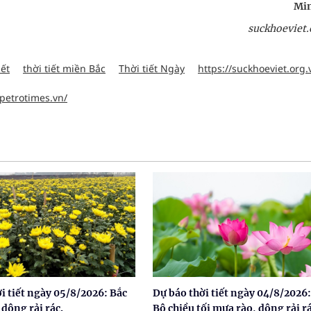
Min
suckhoeviet.
iết
thời tiết miền Bắc
Thời tiết Ngày
https://suckhoeviet.org.
.petrotimes.vn/
i tiết ngày 05/8/2026: Bắc
Dự báo thời tiết ngày 04/8/2026:
dông rải rác.
Bộ chiều tối mưa rào, dông rải rá