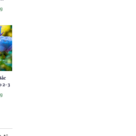
ng
Bắc
p 2-3
ng