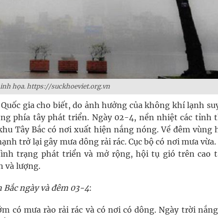
nh họa. https://suckhoeviet.org.vn
Quốc gia cho biết, do ảnh hưởng của không khí lạnh suy
ng phía tây phát triển. Ngày 02-4, nền nhiệt các tỉnh 
khu Tây Bắc có nơi xuất hiện nắng nóng. Về đêm vùng h
ạnh trở lại gây mưa dông rải rác. Cục bộ có nơi mưa vừa
nh trạng phát triển và mở rộng, hội tụ gió trên cao t
n và lượng.
iền Bắc ngày và đêm 03-4
:
ớm có mưa rào rải rác và có nơi có dông. Ngày trời nắng