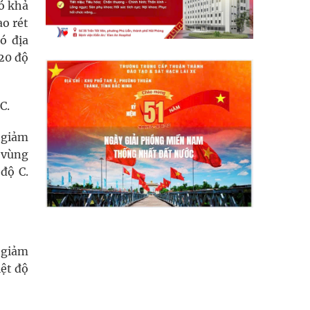
ó khả
ao rét
ó địa
-20 độ
C.
 giảm
 vùng
độ C.
 giảm
ệt độ