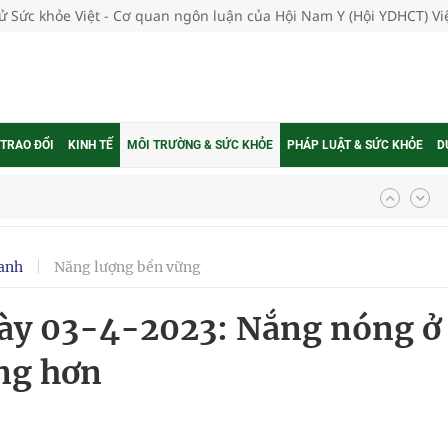
tử Sức khỏe Việt - Cơ quan ngôn luận của Hội Nam Y (Hội YDHCT) V
 TRAO ĐỔI
KINH TẾ
MÔI TRƯỜNG & SỨC KHỎE
PHÁP LUẬT & SỨC KHỎE
D
ngừa ung thư
 Máu Của Các Loài Nhân Sâm (Panax Spp.): Tổng
anh
Năng lượng bền vững
ngày 03-4-2023: Nắng nóng ở
oàn quốc
ng hơn
g trưởng mới của Việt Nam
phương hai cấp trong quản lý hoạt động nha khoa,