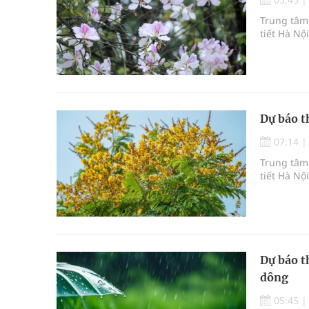
Trung tâm 
tiết Hà Nộ
Dự báo t
07:14
Trung tâm 
tiết Hà Nộ
Dự báo t
dông
05:45