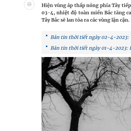
bảo vệ sức khỏe Nhân dân
Hiện vùng áp thấp nóng phía Tây tiếp
03-4, nhiệt độ toàn miền Bắc tăng c
Không chỉ cắt tóc, Đông Tây Barbershop dành ng
Tây Bắc sẽ lan tỏa ra các vùng lận cận.
Bệnh viện không được thu thêm tiền của người b
Bản tin thời tiết ngày 02-4-2023:
cầu
Bản tin thời tiết ngày 01-4-2023: 
Ung thư thận: Nguy hiểm vì tiến triển quá âm th
Vương Thành Công: Khi việc học bắt đầu từ trải 