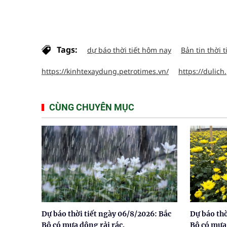
Tags:
dự báo thời tiết hôm nay
Bản tin thời t
https://kinhtexaydung.petrotimes.vn/
https://dulich
CÙNG CHUYÊN MỤC
Dự báo thời tiết ngày 06/8/2026: Bắc
Dự báo thờ
Bộ có mưa dông rải rác.
Bộ có mưa 