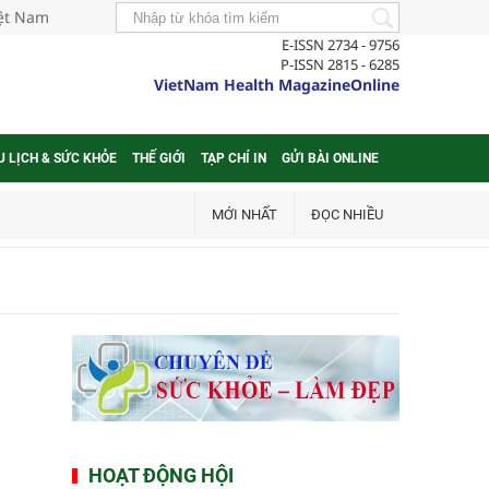
iệt Nam
E-ISSN 2734 - 9756
P-ISSN 2815 - 6285
VietNam Health MagazineOnline
U LỊCH & SỨC KHỎE
THẾ GIỚI
TẠP CHÍ IN
GỬI BÀI ONLINE
MỚI NHẤT
ĐỌC NHIỀU
HOẠT ĐỘNG HỘI