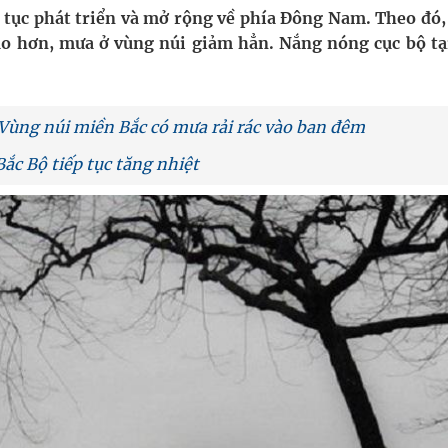
 tục phát triển và mở rộng về phía Đông Nam. Theo đó,
ao hơn, mưa ở vùng núi giảm hẳn. Nắng nóng cục bộ tạ
uồn lực cho môi trường và cộng đồng
ệnh bảo hiểm y tế nếu không đăng ký khám theo yêu
 Vùng núi miền Bắc có mưa rải rác vào ban đêm
Bắc Bộ tiếp tục tăng nhiệt
ầm
nghiệm thực tế