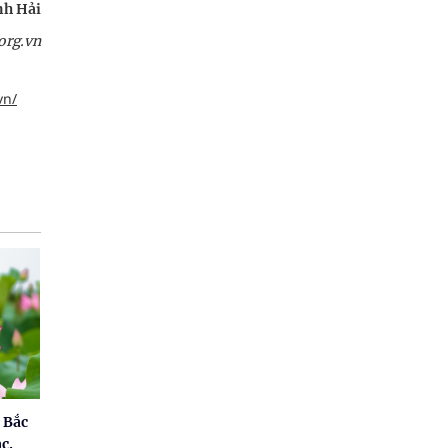
h Hải
org.vn
vn/
 Bắc
c.