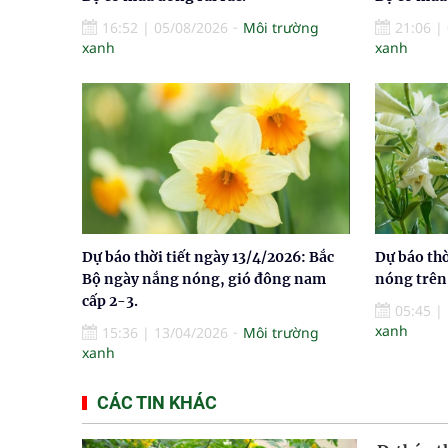
16:52
|
05/08/2026
Môi trường
21:06
|
xanh
xanh
Dự báo thời tiết ngày 13/4/2026: Bắc
Dự báo thờ
Bộ ngày nắng nóng, gió đông nam
nóng trên 
cấp 2-3.
05:45
|
xanh
15:36
|
13/04/2026
Môi trường
xanh
CÁC TIN KHÁC