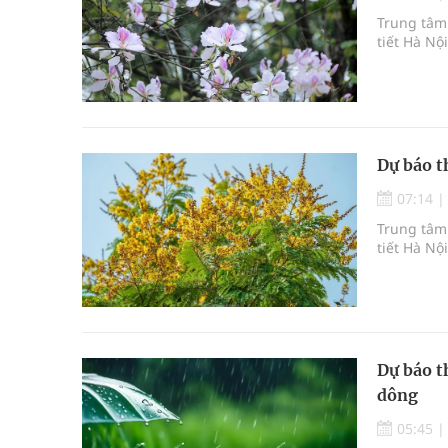
Trung tâm 
tiết Hà Nộ
Dự báo t
07:14
Trung tâm 
tiết Hà Nộ
Dự báo t
dông
05:45