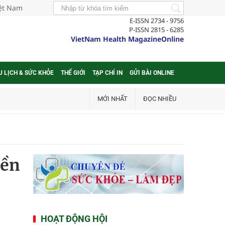
iệt Nam
E-ISSN 2734 - 9756
P-ISSN 2815 - 6285
VietNam Health MagazineOnline
U LỊCH & SỨC KHỎE
THẾ GIỚI
TẠP CHÍ IN
GỬI BÀI ONLINE
MỚI NHẤT
ĐỌC NHIỀU
iền
HOẠT ĐỘNG HỘI