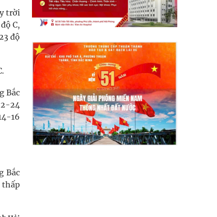
 trời
 độ C,
-23 độ
.
g Bắc
 22-24
 14-16
g Bắc
 thấp