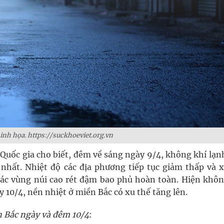
nh họa. https://suckhoeviet.org.vn
Quốc gia cho biết, đêm về sáng ngày 9/4, không khí lạn
hất. Nhiệt độ các địa phương tiếp tục giảm thấp và 
 các vùng núi cao rét đậm bao phủ hoàn toàn. Hiện khôn
 10/4, nền nhiệt ở miền Bắc có xu thế tăng lên.
ền Bắc ngày và đêm 10/4
: