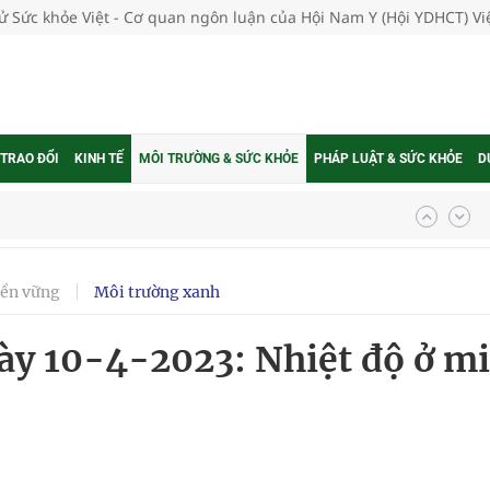
tử Sức khỏe Việt - Cơ quan ngôn luận của Hội Nam Y (Hội YDHCT) V
 TRAO ĐỔI
KINH TẾ
MÔI TRƯỜNG & SỨC KHỎE
PHÁP LUẬT & SỨC KHỎE
D
ngừa ung thư
 Máu Của Các Loài Nhân Sâm (Panax Spp.): Tổng
bền vững
Môi trường xanh
ngày 10-4-2023: Nhiệt độ ở m
oàn quốc
g trưởng mới của Việt Nam
phương hai cấp trong quản lý hoạt động nha khoa,