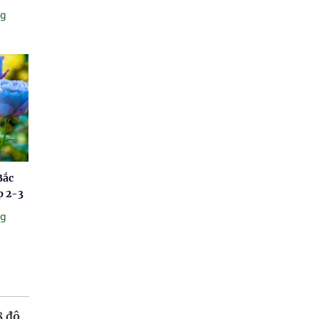
ng
Bắc
p 2-3
ng
8 độ