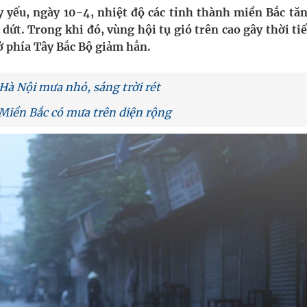
 yếu, ngày 10-4, nhiệt độ các tỉnh thành miền Bắc tăn
 dứt. Trong khi đó, vùng hội tụ gió trên cao gây thời ti
uồn lực cho môi trường và cộng đồng
 phía Tây Bắc Bộ giảm hẳn.
ệnh bảo hiểm y tế nếu không đăng ký khám theo yêu
Hà Nội mưa nhỏ, sáng trời rét
 Miền Bắc có mưa trên diện rộng
ầm
nghiệm thực tế