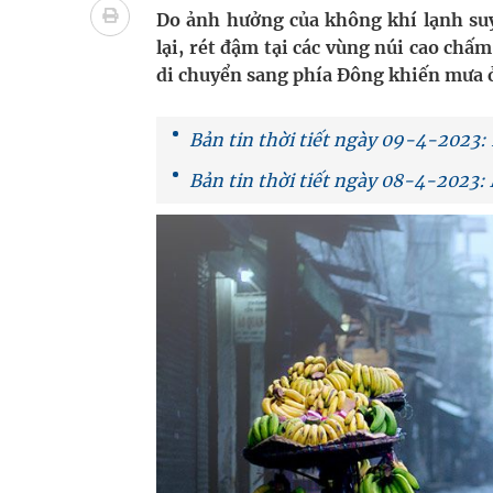
bảo vệ sức khỏe Nhân dân
Do ảnh hưởng của không khí lạnh suy
lại, rét đậm tại các vùng núi cao chấm
Không chỉ cắt tóc, Đông Tây Barbershop dành ng
di chuyển sang phía Đông khiến mưa ở
Bệnh viện không được thu thêm tiền của người b
Bản tin thời tiết ngày 09-4-2023: 
cầu
Bản tin thời tiết ngày 08-4-2023:
Ung thư thận: Nguy hiểm vì tiến triển quá âm th
Vương Thành Công: Khi việc học bắt đầu từ trải 
Chấn chỉnh hoạt động kinh doanh dược liệu