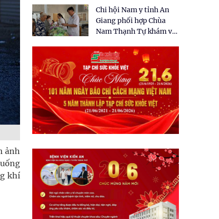
tặng quà cho 150 người
Chi hội Nam y tỉnh An
dân tại xã Tân Tập
Giang phối hợp Chùa
Nam Thạnh Tự khám và
cấp thuốc miễn phí cho
nhân dân
h ảnh
xuống
g khí