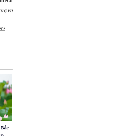
h Hải
org.vn
vn/
 Bắc
c.