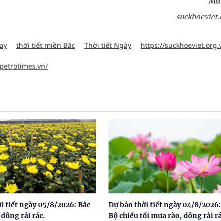
Min
suckhoeviet.
nay
thời tiết miền Bắc
Thời tiết Ngày
https://suckhoeviet.org.
.petrotimes.vn/
i tiết ngày 05/8/2026: Bắc
Dự báo thời tiết ngày 04/8/2026:
dông rải rác.
Bộ chiều tối mưa rào, dông rải rá