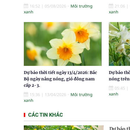
16:52
|
05/08/2026
Môi trường
21:06
|
xanh
xanh
Dự báo thời tiết ngày 13/4/2026: Bắc
Dự báo thờ
Bộ ngày nắng nóng, gió đông nam
nóng trên 
cấp 2-3.
05:45
|
xanh
15:36
|
13/04/2026
Môi trường
xanh
CÁC TIN KHÁC
Dự báo t