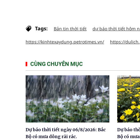
Tags:
Bản tin thời tiết
dự báo thời tiết hôm 
https://kinhtexaydung.petrotimes.vn/
https://dulich
CÙNG CHUYÊN MỤC
Dự báo thời tiết ngày 06/8/2026: Bắc
Dự báo thờ
Bộ có mưa dông rải rác.
Bộ có mưa 