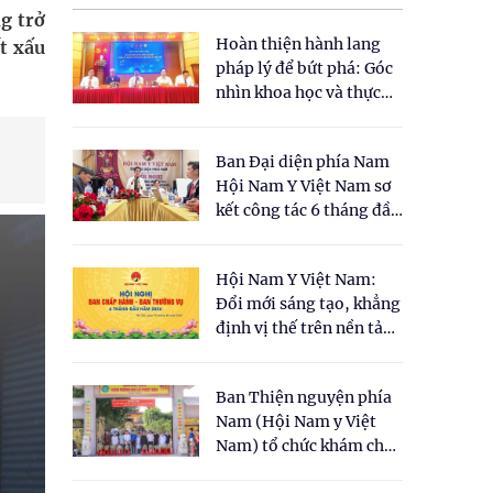
g trở
Hoàn thiện hành lang
ết xấu
pháp lý để bứt phá: Góc
nhìn khoa học và thực
tiễn tại Tọa đàm " Đề
xuất một số nội dung
Ban Đại diện phía Nam
cho Luật Y dược cổ
Hội Nam Y Việt Nam sơ
truyền Việt Nam"
kết công tác 6 tháng đầu
năm 2026
Hội Nam Y Việt Nam:
Đổi mới sáng tạo, khẳng
định vị thế trên nền tảng
y học cổ truyền và khoa
học hiện đại
Ban Thiện nguyện phía
Nam (Hội Nam y Việt
Nam) tổ chức khám chữa
bệnh y học cổ truyền và