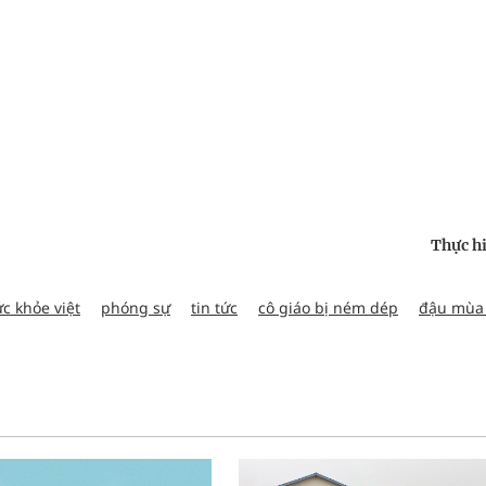
Thực h
c khỏe việt
phóng sự
tin tức
cô giáo bị ném dép
đậu mùa 