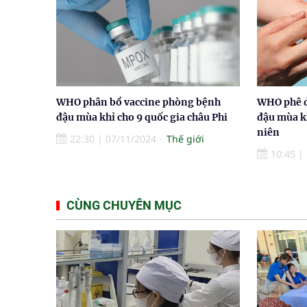
WHO phân bổ vaccine phòng bệnh
WHO phê d
đậu mùa khỉ cho 9 quốc gia châu Phi
đậu mùa k
niên
22:30
|
07/11/2024
Thế giới
10:45
|
CÙNG CHUYÊN MỤC