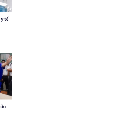
 y tế
cứu