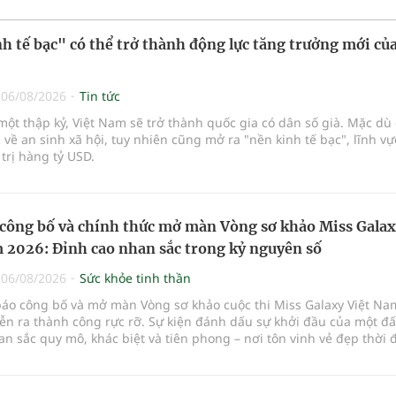
h tế bạc" có thể trở thành động lực tăng trưởng mới của
|
06/08/2026
Tin tức
ột thập kỷ, Việt Nam sẽ trở thành quốc gia có dân số già. Mặc dù 
 về an sinh xã hội, tuy nhiên cũng mở ra "nền kinh tế bạc", lĩnh v
 trị hàng tỷ USD.
công bố và chính thức mở màn Vòng sơ khảo Miss Gala
 2026: Đỉnh cao nhan sắc trong kỷ nguyên số
|
06/08/2026
Sức khỏe tinh thần
báo công bố và mở màn Vòng sơ khảo cuộc thi Miss Galaxy Việt Na
ễn ra thành công rực rỡ. Sự kiện đánh dấu sự khởi đầu của một đ
n sắc quy mô, khác biệt và tiên phong – nơi tôn vinh vẻ đẹp thời 
p giữa Tri thức, Bản lĩnh, Văn hóa và Công nghệ số