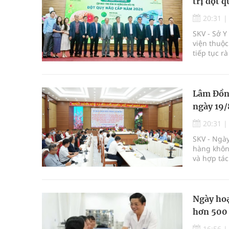
trị đột q
20:31
SKV - Sở 
viện thuộc
tiếp tục r
Lâm Đồng
ngày 19/
20:31
SKV - Ngày
hàng không
và hợp tác
thúc đẩy m
Ngày hoạ
hơn 500
16:56