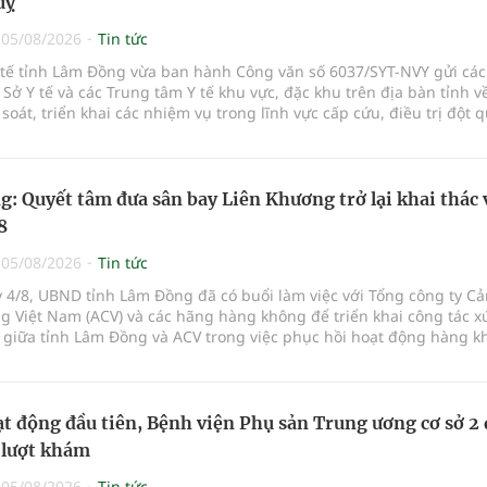
uỵ
|
05/08/2026
Tin tức
Y tế tỉnh Lâm Đồng vừa ban hành Công văn số 6037/SYT-NVY gửi cá
 Sở Y tế và các Trung tâm Y tế khu vực, đặc khu trên địa bàn tỉnh về
à soát, triển khai các nhiệm vụ trong lĩnh vực cấp cứu, điều trị đột q
: Quyết tâm đưa sân bay Liên Khương trở lại khai thác 
8
|
05/08/2026
Tin tức
 4/8, UBND tỉnh Lâm Đồng đã có buổi làm việc với Tổng công ty C
 Việt Nam (ACV) và các hãng hàng không để triển khai công tác xú
 giữa tỉnh Lâm Đồng và ACV trong việc phục hồi hoạt động hàng k
ở mới các đường bay nội địa và quốc tế.
t động đầu tiên, Bệnh viện Phụ sản Trung ương cơ sở 2
 lượt khám
|
05/08/2026
Tin tức