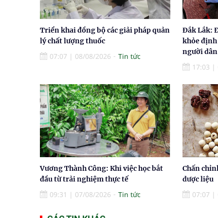
Triển khai đồng bộ các giải pháp quản
Đắk Lắk: 
lý chất lượng thuốc
khỏe định
người dân
07:07
|
08/08/2026
Tin tức
17:03
|
Vương Thành Công: Khi việc học bắt
Chấn chỉn
đầu từ trải nghiệm thực tế
dược liệu
09:31
|
07/08/2026
Tin tức
07:07
|