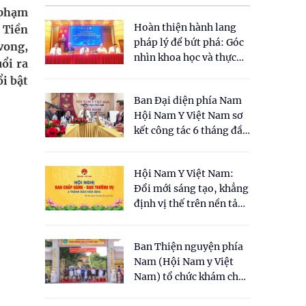
 phạm
Hoàn thiện hành lang
 Tiền
pháp lý để bứt phá: Góc
vong,
nhìn khoa học và thực
ổi ra
tiễn tại Tọa đàm " Đề
i bật
xuất một số nội dung
Ban Đại diện phía Nam
cho Luật Y dược cổ
Hội Nam Y Việt Nam sơ
truyền Việt Nam"
kết công tác 6 tháng đầu
năm 2026
Hội Nam Y Việt Nam:
Đổi mới sáng tạo, khẳng
định vị thế trên nền tảng
y học cổ truyền và khoa
học hiện đại
Ban Thiện nguyện phía
Nam (Hội Nam y Việt
Nam) tổ chức khám chữa
bệnh y học cổ truyền và