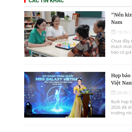
CÁC TIN KHÁC
"Nền kin
Nam
15:15
Chưa đầy m
thách thức
báo có giá
Họp báo 
Việt Nam
08:00
Buổi họp 
2026 đã di
trường nha
mới kết hợ