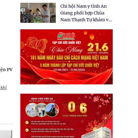
tặng quà cho 150 người
Chi hội Nam y tỉnh An
dân tại xã Tân Tập
Giang phối hợp Chùa
Nam Thạnh Tự khám và
cấp thuốc miễn phí cho
nhân dân
iện PV
khỉ