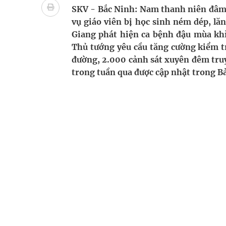
Tổng hợp những cách trị thâm body nách, bẹn, m
SKV - Bắc Ninh: Nam thanh niên đâm t
vụ giáo viên bị học sinh ném dép, lă
Tỷ lệ tật khúc xạ ở trẻ gia tăng: Khuyến nghị của
Giang phát hiện ca bệnh đậu mùa khỉ
Thủ tướng yêu cầu tăng cường kiểm tr
Hội Đông y phường Cầu Kiệu ra mắt, định hướng p
đường, 2.000 cảnh sát xuyên đêm truy
trong tuần qua được cập nhật trong Bả
TP.HCM: Ra mắt Câu lạc bộ Thầy Thuốc Trẻ phư