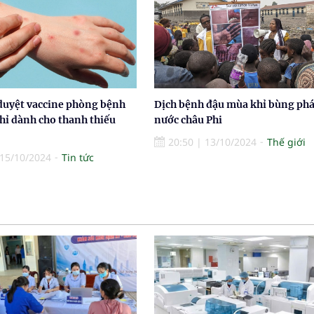
uyệt vaccine phòng bệnh
Dịch bệnh đậu mùa khỉ bùng phá
hỉ dành cho thanh thiếu
nước châu Phi
20:50
|
13/10/2024
Thế giới
15/10/2024
Tin tức