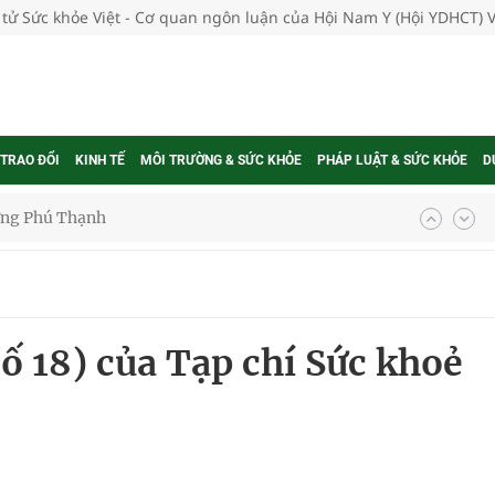
 tử Sức khỏe Việt - Cơ quan ngôn luận của Hội Nam Y (Hội YDHCT) 
 TRAO ĐỔI
KINH TẾ
MÔI TRƯỜNG & SỨC KHỎE
PHÁP LUẬT & SỨC KHỎE
D
hìn phụ nữ mỗi năm
ợng thuốc
số 18) của Tạp chí Sức khoẻ
g, nhiệt độ cao nhất 35 độ
kỳ, khám sàng lọc cho người dân