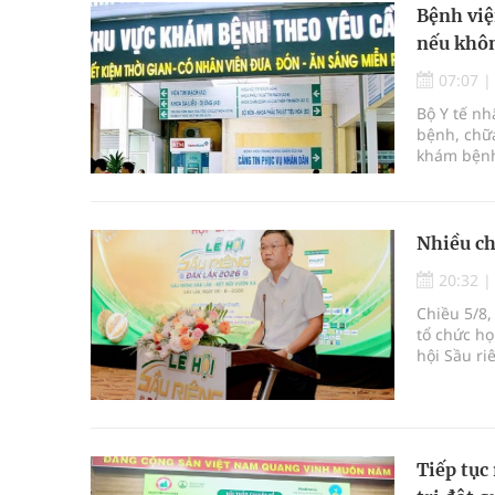
Bệnh việ
nếu khôn
07:07
Bộ Y tế n
bệnh, chữa
khám bệnh
bệnh, chữ
Nhiều ch
20:32
Chiều 5/8,
tổ chức họ
hội Sầu ri
được tổ c
Krông Pắc,
Tiếp tục 