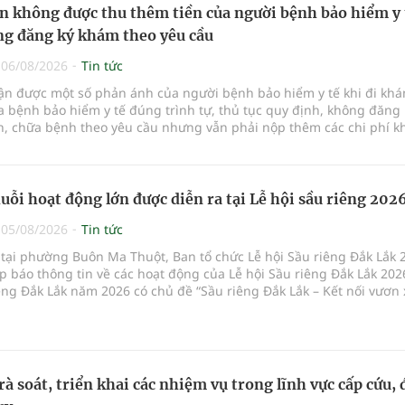
n không được thu thêm tiền của người bệnh bảo hiểm y 
g đăng ký khám theo yêu cầu
|
06/08/2026
Tin tức
hận được một số phản ánh của người bệnh bảo hiểm y tế khi đi kh
 bệnh bảo hiểm y tế đúng trình tự, thủ tục quy định, không đăng 
, chữa bệnh theo yêu cầu nhưng vẫn phải nộp thêm các chi phí 
a bệnh ngoài phần cùng chi trả.
uỗi hoạt động lớn được diễn ra tại Lễ hội sầu riêng 202
|
05/08/2026
Tin tức
 tại phường Buôn Ma Thuột, Ban tổ chức Lễ hội Sầu riêng Đắk Lắk 
p báo thông tin về các hoạt động của Lễ hội Sầu riêng Đắk Lắk 202
êng Đắk Lắk năm 2026 có chủ đề “Sầu riêng Đắk Lắk – Kết nối vươn 
hức từ ngày 15/8/2026 đến ngày 02/9/2026 tại phường Buôn Ma Thu
 phường Tuy Hòa và một số xã trồng sầu riêng trên địa bàn tỉnh.
rà soát, triển khai các nhiệm vụ trong lĩnh vực cấp cứu, 