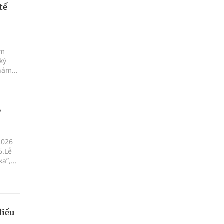
tế
ám
ký
khám
6
2026
6.Lễ
xa”,
ột, xã
điều