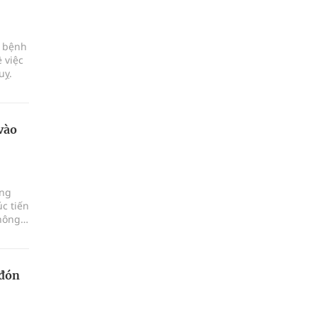
c bệnh
 việc
uỵ.
vào
ảng
c tiến
hông,
 đón