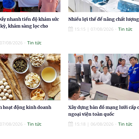
Đẩy nhanh tiến độ khám sức
Nhiều lợi thế để nâng chất lượng
 kỳ, khám sàng lọc cho
15:15
|
07/08/2026
Tin tức
07/08/2026
Tin tức
h hoạt động kinh doanh
Xây dựng bản đồ mạng lưới cấp 
ngoại viện toàn quốc
07/08/2026
Tin tức
15:18
|
06/08/2026
Tin tức