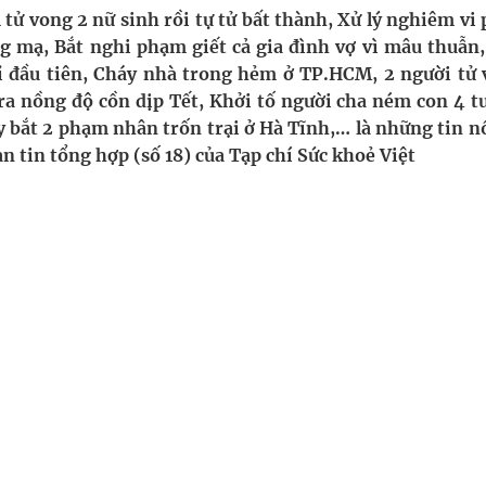
ông cực hiệu quả
ử vong 2 nữ sinh rồi tự tử bất thành, Xử lý nghiêm vi
ng mạ, Bắt nghi phạm giết cả gia đình vợ vì mâu thuẫn,
 chuyên gia
 đầu tiên, Cháy nhà trong hẻm ở TP.HCM, 2 người tử 
a nồng độ cồn dịp Tết, Khởi tố người cha ném con 4 tu
hát triển gắn với chuyển đổi số
 bắt 2 phạm nhân trốn trại ở Hà Tĩnh,… là những tin nổ
n tin tổng hợp (số 18) của Tạp chí Sức khoẻ Việt
ờng Phú Thạnh