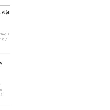
 Việt
đây là
ực dự
xy
m
ấu
đại