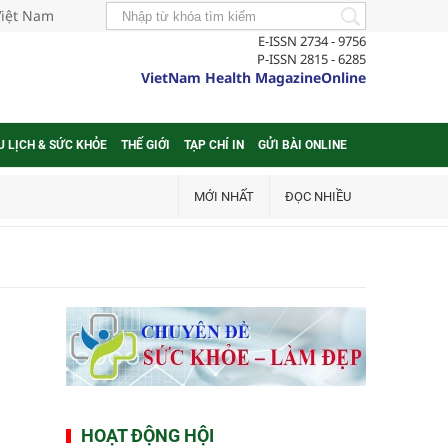
Việt Nam
E-ISSN 2734 - 9756
P-ISSN 2815 - 6285
VietNam Health MagazineOnline
U LỊCH & SỨC KHỎE
THẾ GIỚI
TẠP CHÍ IN
GỬI BÀI ONLINE
MỚI NHẤT
ĐỌC NHIỀU
HOẠT ĐỘNG HỘI