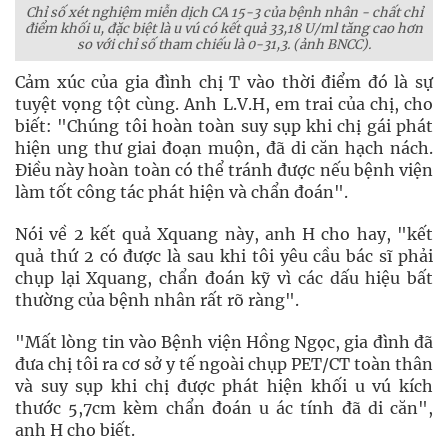
Chỉ số xét nghiệm miễn dịch CA 15-3 của bệnh nhân - chất chỉ
điểm khối u, đặc biệt là u vú có kết quả 33,18 U/ml tăng cao hơn
so với chỉ số tham chiếu là 0-31,3. (ảnh BNCC).
Cảm xúc của gia đình chị T vào thời điểm đó là sự
tuyệt vọng tột cùng. Anh L.V.H, em trai của chị, cho
biết: "Chúng tôi hoàn toàn suy sụp khi chị gái phát
hiện ung thư giai đoạn muộn, đã di căn hạch nách.
Điều này hoàn toàn có thể tránh được nếu bệnh viện
làm tốt công tác phát hiện và chẩn đoán".
Nói về 2 kết quả Xquang này, anh H cho hay, "kết
quả thứ 2 có được là sau khi tôi yêu cầu bác sĩ phải
chụp lại Xquang, chẩn đoán kỹ vì các dấu hiệu bất
thường của bệnh nhân rất rõ ràng".
"Mất lòng tin vào Bệnh viện Hồng Ngọc, gia đình đã
đưa chị tôi ra cơ sở y tế ngoài chụp PET/CT toàn thân
và suy sụp khi chị được phát hiện khối u vú kích
thước 5,7cm kèm chẩn đoán u ác tính đã di căn",
anh H cho biết.