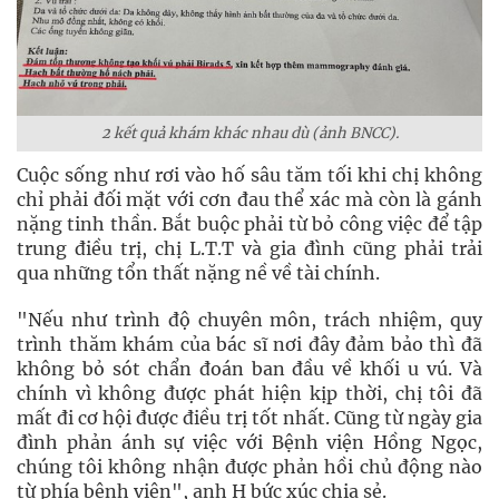
2 kết quả khám khác nhau dù (ảnh BNCC).
Cuộc sống như rơi vào hố sâu tăm tối khi chị không
chỉ phải đối mặt với cơn đau thể xác mà còn là gánh
nặng tinh thần. Bắt buộc phải từ bỏ công việc để tập
trung điều trị, chị L.T.T và gia đình cũng phải trải
qua những tổn thất nặng nề về tài chính.
"Nếu như trình độ chuyên môn, trách nhiệm, quy
trình thăm khám của bác sĩ nơi đây đảm bảo thì đã
không bỏ sót chẩn đoán ban đầu về khối u vú. Và
chính vì không được phát hiện kịp thời, chị tôi đã
mất đi cơ hội được điều trị tốt nhất. Cũng từ ngày gia
đình phản ánh sự việc với Bệnh viện Hồng Ngọc,
chúng tôi không nhận được phản hồi chủ động nào
từ phía bệnh viện", anh H bức xúc chia sẻ.