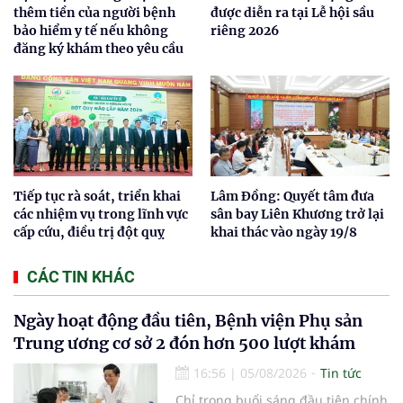
thêm tiền của người bệnh
được diễn ra tại Lễ hội sầu
bảo hiểm y tế nếu không
riêng 2026
đăng ký khám theo yêu cầu
Tiếp tục rà soát, triển khai
Lâm Đồng: Quyết tâm đưa
các nhiệm vụ trong lĩnh vực
sân bay Liên Khương trở lại
cấp cứu, điều trị đột quỵ
khai thác vào ngày 19/8
CÁC TIN KHÁC
Ngày hoạt động đầu tiên, Bệnh viện Phụ sản
Trung ương cơ sở 2 đón hơn 500 lượt khám
16:56
|
05/08/2026
Tin tức
Chỉ trong buổi sáng đầu tiên chính