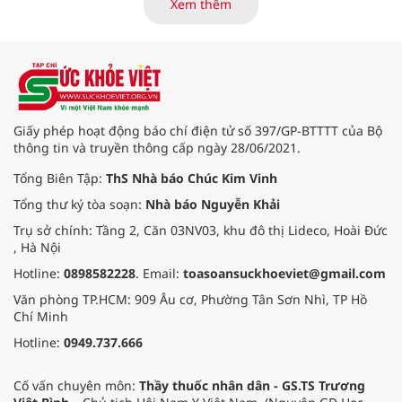
Xem thêm
đổi số, kiểm soát nguy cơ theo toàn
bộ chuỗi cung ứng và nâng cao
hiệu quả quản lý loại hình thức ăn
đường phố, bếp ăn tập thể, góp
phần nâng cao hiệu quả bảo đảm
an toàn thực phẩm trong giai đoạn
mới.
Giấy phép hoạt động báo chí điện tử số 397/GP-BTTTT của Bộ
thông tin và truyền thông cấp ngày 28/06/2021.
Tổng Biên Tập:
ThS Nhà báo Chúc Kim Vinh
Tổng thư ký tòa soạn:
Nhà báo Nguyễn Khải
Trụ sở chính: Tầng 2, Căn 03NV03, khu đô thị Lideco, Hoài Đức
, Hà Nội
Hotline:
0898582228
. Email:
toasoansuckhoeviet@gmail.com
Văn phòng TP.HCM: 909 Âu cơ, Phường Tân Sơn Nhì, TP Hồ
Chí Minh
Hotline:
0949.737.666
Cố vấn chuyên môn:
Thầy thuốc nhân dân - GS.TS Trương