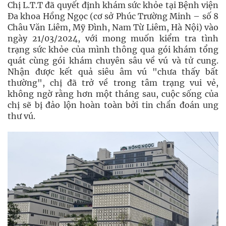
Chị L.T.T đã quyết định khám sức khỏe tại Bệnh viện
Đa khoa Hồng Ngọc (cơ sở Phúc Trường Minh – số 8
Châu Văn Liêm, Mỹ Đình, Nam Từ Liêm, Hà Nội) vào
ngày 21/03/2024, với mong muốn kiểm tra tình
trạng sức khỏe của mình thông qua gói khám tổng
quát cùng gói khám chuyên sâu về vú và tử cung.
Nhận được kết quả siêu âm vú "chưa thấy bất
thường", chị đã trở về trong tâm trạng vui vẻ,
không ngờ rằng hơn một tháng sau, cuộc sống của
chị sẽ bị đảo lộn hoàn toàn bởi tin chẩn đoán ung
thư vú.