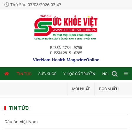
Thứ Sáu 07/08/2026 03:47
E-ISSN 2734 - 9756
P-ISSN 2815 - 6285
VietNam Health MagazineOnline
NLINE
TIN TỨC
SỨC KHỎE
Y HỌC CỔ TRUYỀN
NGHIÊN CỨU TRA
MỚI NHẤT
ĐỌC NHIỀU
TIN TỨC
Dấu ấn Việt Nam