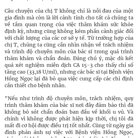
Câu chuyện của chị T không chỉ là nỗi đau của một
gia đình mà còn là lời cảnh tỉnh cho tất cả chúng ta
về tầm quan trọng của việc thăm khám sức khỏe
định kỳ, nhưng cũng không kém phần cảnh giác đối
với chất lượng của các cơ sở y tế. Từ trường hợp của
chị T, chúng ta cũng cần nhìn nhận về trách nhiệm
và trình độ chuyên môn của bác sĩ trong quá trình
thăm khám và chẩn đoán. Đáng chú ý, mặc dù kết
quả xét nghiệm miễn dịch CA 15-3 cho thấy chỉ số
tăng cao (33,18 U/ml), nhưng các bác sĩ tại Bệnh viện
Hồng Ngọc lại đã bỏ qua việc cung cấp các chỉ định
cần thiết cho bệnh nhân.
"Nếu như trình độ chuyên môn, trách nhiệm, quy
trình thăm khám của bác sĩ nơi đây đảm bảo thì đã
không bỏ sót chẩn đoán ban đầu về khối u vú. Và
chính vì không được phát hiện kịp thời, chị tôi đã
mất đi cơ hội được điều trị tốt nhất. Cũng từ ngày gia
đình phản ánh sự việc với Bệnh viện Hồng Ngọc,