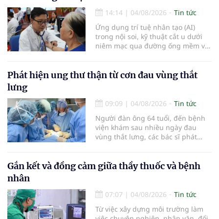
14:14
|
04/08/2026
Tin tức
Ứng dụng trí tuệ nhân tạo (AI)
trong nội soi, kỹ thuật cắt u dưới
niêm mạc qua đường ống mềm và
các tiến bộ mới hướng tới "chữa
khỏi chức năng" bệnh viêm gan B
là những nội dung trọng tâm được
Phát hiện ung thư thận từ cơn đau vùng thắt
báo cáo tại Hội thảo khoa học cập
lưng
nhật chẩn đoán và điều trị bệnh lý
tiêu hóa - gan mật vừa diễn ra
09:09
|
04/08/2026
Tin tức
ngày 1/8 tại Bệnh viện Đại học
Người đàn ông 64 tuổi, đến bệnh
quốc tế Hồng Bàng.
viện khám sau nhiều ngày đau
vùng thắt lưng, các bác sĩ phát
hiện khối u thận phải kích thước
khoảng 3cm, nghi ngờ ung thư
biểu mô tế bào thận. Với khối u còn
Gắn kết và đồng cảm giữa thầy thuốc và bệnh
ở giai đoạn sớm, người bệnh được
nhân
chỉ định cắt bán phần thận phải
bằng phẫu thuật robot thay vì phải
07:07
|
04/08/2026
Tin tức
cắt bỏ toàn bộ quả thận như trước
Từ việc xây dựng môi trường làm
đây.
việc chuyên nghiệp, nhân văn, đổi