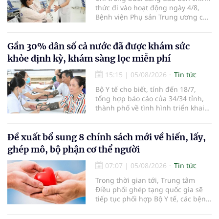
thức đi vào hoạt động ngày 4/8,
Bệnh viện Phụ sản Trung ương cơ
sở 2 đã tiếp đón hơn 500 lượt
người đến khám, điều trị và đón
em bé đầu tiên chào đời.
Gần 30% dân số cả nước đã được khám sức
khỏe định kỳ, khám sàng lọc miễn phí
15:15
|
05/08/2026
Tin tức
Bộ Y tế cho biết, tính đến 18/7,
tổng hợp báo cáo của 34/34 tỉnh,
thành phố về tình hình triển khai
khám sức khỏe định kỳ, khám sàng
lọc miễn phí cho người dân, ghi
nhận 32.286.360 người, chiếm gần
Đề xuất bổ sung 8 chính sách mới về hiến, lấy,
30% dân số cả nước đã được khám
ghép mô, bộ phận cơ thể người
sức khỏe định kỳ năm nay.
07:07
|
05/08/2026
Tin tức
Trong thời gian tới, Trung tâm
Điều phối ghép tạng quốc gia sẽ
tiếp tục phối hợp Bộ Y tế, các bệnh
viện và các cơ quan liên quan để
mở rộng mạng lưới điều phối, tăng