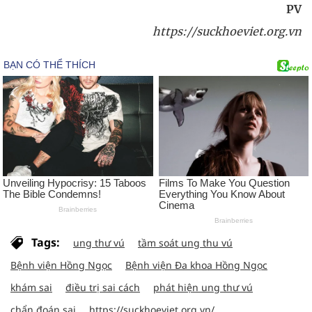
PV
https://suckhoeviet.org.vn
Tags:
ung thư vú
tầm soát ung thu vú
Bệnh viện Hồng Ngọc
Bệnh viện Đa khoa Hồng Ngọc
khám sai
điều trị sai cách
phát hiện ung thư vú
chẩn đoán sai
https://suckhoeviet.org.vn/