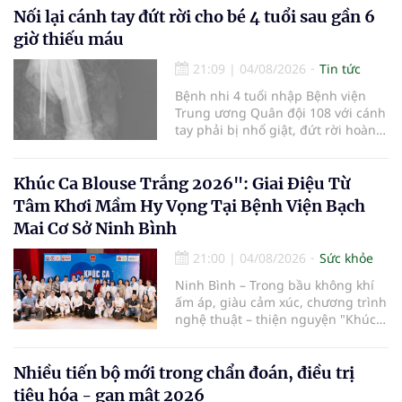
cường truyền thông, hoàn thiện
Nối lại cánh tay đứt rời cho bé 4 tuổi sau gần 6
quy trình chuyên môn và hệ thống
giờ thiếu máu
pháp luật để thúc đẩy lĩnh vực
hiến và ghép mô tạng.
21:09
|
04/08/2026
Tin tức
Bệnh nhi 4 tuổi nhập Bệnh viện
Trung ương Quân đội 108 với cánh
tay phải bị nhổ giật, đứt rời hoàn
toàn do tai nạn giao thông. Dù
mạch máu, thần kinh bị tổn
thương nặng và thời gian thiếu
Khúc Ca Blouse Trắng 2026": Giai Điệu Từ
máu kéo dài, các bác sĩ đã tái lập
Tâm Khơi Mầm Hy Vọng Tại Bệnh Viện Bạch
tuần hoàn thành công sau ca vi
Mai Cơ Sở Ninh Bình
phẫu kéo dài 3 giờ.
21:00
|
04/08/2026
Sức khỏe
Ninh Bình – Trong bầu không khí
ấm áp, giàu cảm xúc, chương trình
nghệ thuật – thiện nguyện "Khúc
ca Blouse trắng" đã chính thức
khởi động hành trình năm 2026 với
điểm dừng chân đầu tiên tại Bệnh
Nhiều tiến bộ mới trong chẩn đoán, điều trị
viện Bạch Mai cơ sở Ninh Bình.
tiêu hóa - gan mật 2026