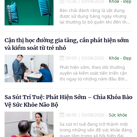
15:36
|
03/08/2026
Khỏe - Đẹp
Bàn chải đánh răng là vật dụng
được sử dụng hàng ngày nhưng
lại thường bị bỏ quên khi đến thời
điểm cần thay mới. Theo các
chuyên gia nha khoa, việc sử dụng
bàn chải quá lâu có thể làm giảm
Cận thị học đường gia tăng, cần phát hiện sớm
hiệu quả làm sạch và ảnh hưởng
và kiểm soát từ trẻ nhỏ
đến sức khỏe răng miệng...
09:09
|
03/08/2026
Khỏe - Đẹp
Phát hiện sớm, theo dõi thường
xuyên và kiểm soát tiến triển cận
thị ngay từ những năm đầu đời
được các chuyên gia đánh giá là
chìa khóa bảo vệ thị lực lâu dài cho
trẻ. Đây cũng là định hướng của
Sa Sút Trí Tuệ: Phát Hiện Sớm – Chìa Khóa Bảo
Trung tâm Nhãn nhi và Kiểm soát
Vệ Sức Khỏe Não Bộ
cận thị vừa được Bệnh viện Đông
Đô đưa vào hoạt động ngày 1/8.
08:00
|
03/08/2026
Sức khỏe
Sa sút trí tuệ đang trở thành một
trong những vấn đề sức khỏe đáng
quan tâm trong xã hội hiện đại,