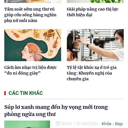
Tầm soát sớm ung thư vú
Giải pháp nâng cao thị lực
giúp cứu sống hàng nghìn
thời hiện đại
phụ nữ mỗi năm
Cách âm nhạc trị liệu được
Tỷ lệ tật khúc xạ ở trẻ gia
“đo ni đóng giày”
tăng: Khuyến nghị của
chuyên gia
CÁC TIN KHÁC
Súp lơ xanh mang đến hy vọng mới trong
phòng ngừa ung thư
04:04
|
07/08/2026
Khỏe - Đẹp