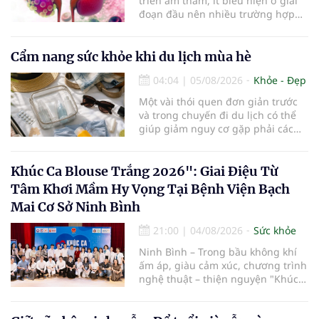
triển âm thầm, ít biểu hiện ở giai
đoạn đầu nên nhiều trường hợp
chỉ được phát hiện khi khối u đã
lớn hoặc xuất hiện biến chứng.
Trường hợp một bệnh nhân 79 tuổi
Cẩm nang sức khỏe khi du lịch mùa hè
có khối u tăng gấp đôi kích thước
04:04
|
05/08/2026
Khỏe - Đẹp
chỉ sau 4 tháng theo dõi là lời cảnh
báo về sự cần thiết của việc khám
Một vài thói quen đơn giản trước
sức khỏe định kỳ, đặc biệt ở người
và trong chuyến đi du lịch có thể
cao tuổi.
giúp giảm nguy cơ gặp phải các
vấn đề sức khỏe, từ đó tận hưởng
kỳ nghỉ một cách thoải mái hơn...
Khúc Ca Blouse Trắng 2026": Giai Điệu Từ
Tâm Khơi Mầm Hy Vọng Tại Bệnh Viện Bạch
Mai Cơ Sở Ninh Bình
21:00
|
04/08/2026
Sức khỏe
Ninh Bình – Trong bầu không khí
ấm áp, giàu cảm xúc, chương trình
nghệ thuật – thiện nguyện "Khúc
ca Blouse trắng" đã chính thức
khởi động hành trình năm 2026 với