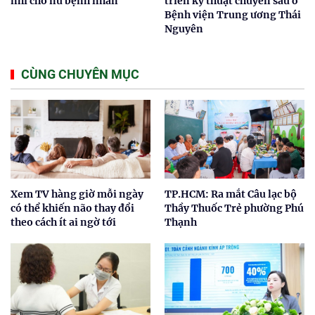
nhĩ cho nữ bệnh nhân
triển kỹ thuật chuyên sâu ở
Bệnh viện Trung ương Thái
Nguyên
CÙNG CHUYÊN MỤC
Xem TV hàng giờ mỗi ngày
TP.HCM: Ra mắt Câu lạc bộ
có thể khiến não thay đổi
Thầy Thuốc Trẻ phường Phú
theo cách ít ai ngờ tới
Thạnh