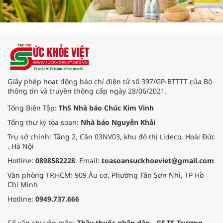
Giấy phép hoạt động báo chí điện tử số 397/GP-BTTTT của Bộ
thông tin và truyền thông cấp ngày 28/06/2021.
Tổng Biên Tập:
ThS Nhà báo Chúc Kim Vinh
Tổng thư ký tòa soạn:
Nhà báo Nguyễn Khải
Trụ sở chính: Tầng 2, Căn 03NV03, khu đô thị Lideco, Hoài Đức
, Hà Nội
Hotline:
0898582228
. Email:
toasoansuckhoeviet@gmail.com
Văn phòng TP.HCM: 909 Âu cơ, Phường Tân Sơn Nhì, TP Hồ
Chí Minh
Hotline:
0949.737.666
Cố vấn chuyên môn:
Thầy thuốc nhân dân - GS.TS Trương