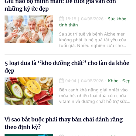
điểm dừng chân đầu tiên tại Bệnh
Giữ não bộ minh mẫn: Để tuổi già vẫn còn
viện Bạch Mai cơ sở Ninh Bình.
những ký ức đẹp
18:18
|
04/08/2026
Sức khỏe
tinh thần
Sa sút trí tuệ và bệnh Alzheimer
không phải là hệ quả tất yếu của
tuổi già. Nhiều nghiên cứu cho
thấy, duy trì lối sống lành mạnh,
kiểm soát tốt các bệnh mạn tính và
5 loại dưa là “kho dưỡng chất” cho làn da khỏe
rèn luyện trí não mỗi ngày có thể
góp phần làm chậm quá trình suy
đẹp
giảm nhận thức, giúp người cao
tuổi gìn giữ trí nhớ và sống độc lập
04:04
|
04/08/2026
Khỏe - Đẹp
lâu hơn.
Bên cạnh khả năng giải nhiệt vào
mùa hè, nhiều loại dưa còn chứa
vitamin và dưỡng chất hỗ trợ sức
khỏe làn da...
Vì sao bắt buộc phải thay bàn chải đánh răng
theo định kỳ?