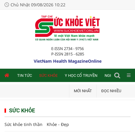
Chủ Nhật 09/08/2026 10:22
E-ISSN 2734 - 9756
P-ISSN 2815 - 6285
VietNam Health MagazineOnline
NLINE
TIN TỨC
SỨC KHỎE
Y HỌC CỔ TRUYỀN
NGHIÊN CỨU TRA
MỚI NHẤT
ĐỌC NHIỀU
SỨC KHỎE
Sức khỏe tinh thần
Khỏe - Đẹp