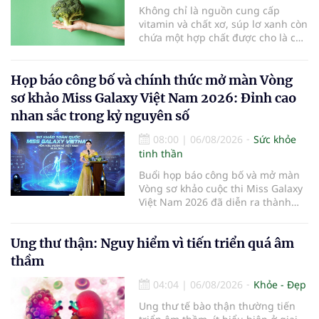
Không chỉ là nguồn cung cấp
vitamin và chất xơ, súp lơ xanh còn
chứa một hợp chất được cho là có
thể hỗ trợ nhiều cơ chế bảo vệ tự
nhiên của cơ thể...
Họp báo công bố và chính thức mở màn Vòng
sơ khảo Miss Galaxy Việt Nam 2026: Đỉnh cao
nhan sắc trong kỷ nguyên số
08:00
|
06/08/2026
Sức khỏe
tinh thần
Buổi họp báo công bố và mở màn
Vòng sơ khảo cuộc thi Miss Galaxy
Việt Nam 2026 đã diễn ra thành
công rực rỡ. Sự kiện đánh dấu sự
khởi đầu của một đấu trường nhan
Ung thư thận: Nguy hiểm vì tiến triển quá âm
sắc quy mô, khác biệt và tiên
phong – nơi tôn vinh vẻ đẹp thời
thầm
đại mới kết hợp giữa Tri thức, Bản
lĩnh, Văn hóa và Công nghệ số
04:04
|
06/08/2026
Khỏe - Đẹp
Ung thư tế bào thận thường tiến