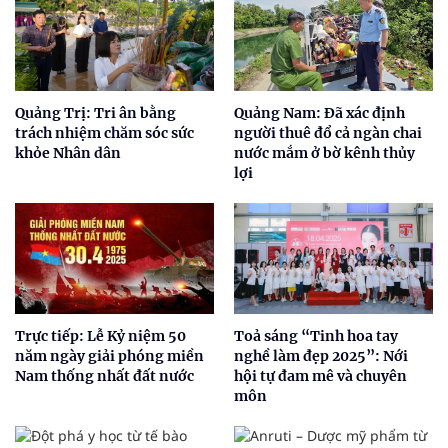
Quảng Trị: Tri ân bằng
Quảng Nam: Đã xác định
trách nhiệm chăm sóc sức
người thuê đổ cả ngàn chai
khỏe Nhân dân
nước mắm ở bờ kênh thủy
lợi
Trực tiếp: Lễ Kỷ niệm 50
Toả sáng “Tinh hoa tay
năm ngày giải phóng miền
nghề làm đẹp 2025”: Nới
Nam thống nhất đất nước
hội tự đam mê và chuyên
môn