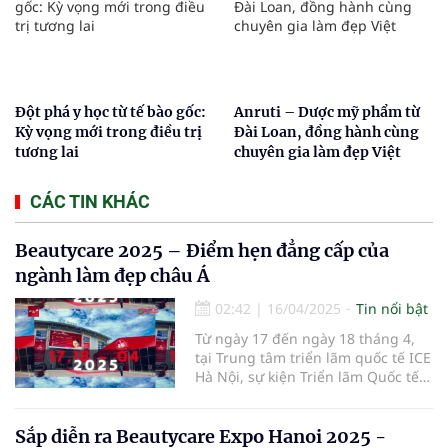
Đột phá y học từ tế bào gốc:
Anruti – Dược mỹ phẩm từ
Kỳ vọng mới trong điều trị
Đài Loan, đồng hành cùng
tương lai
chuyên gia làm đẹp Việt
CÁC TIN KHÁC
Beautycare 2025 – Điểm hẹn đẳng cấp của
ngành làm đẹp châu Á
02:42
|
16/04/2025
Tin nổi bật
Từ ngày 17 đến ngày 18 tháng 4,
tại Trung tâm triển lãm quốc tế ICE
Hà Nội, sự kiện Triển lãm Quốc tế
Ngành Làm Đẹp – Beautycare 2025
đã chính thức khai mạc với chủ đề
"Vẻ đẹp bền vững – Công nghệ
Sắp diễn ra Beautycare Expo Hanoi 2025 -