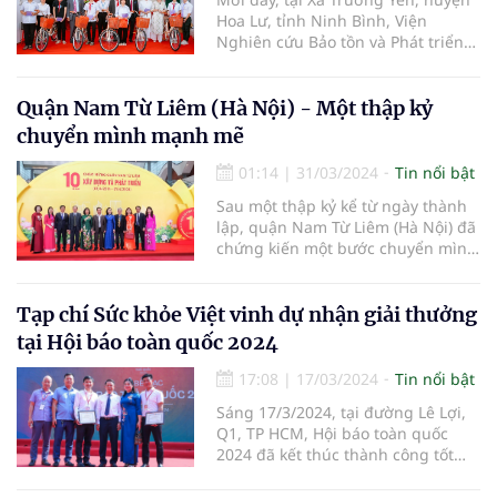
Hoa Lư, tỉnh Ninh Bình, Viện
Nghiên cứu Bảo tồn và Phát triển
Văn hóa Đông Nam Á, Viện Nghiên
cứu, Ứng dụng và Phát triển Y
dược học cổ truyền (thuộc Hội
Quận Nam Từ Liêm (Hà Nội) - Một thập kỷ
Nghiên cứu Khoa học về Đông
chuyển mình mạnh mẽ
Nam Á – Việt Nam) phối hợp với
các cơ quan hữu quan tổ chức
01:14
|
31/03/2024
Tin nổi bật
chương trình:“Du Xuân đón lộc
Sau một thập kỷ kể từ ngày thành
Giáp Thìn 2024”, Dựlễ dâng hương
lập, quận Nam Từ Liêm (Hà Nội) đã
Đền thờ Vua Đinh Tiên Hoàng và
chứng kiến một bước chuyển mình
làm từ thiện tại xã Trường Yên,
mạnh mẽ, từ một vùng quê ven đô
huyện Hoa Lư, tỉnh Ninh Bình”.
bước vào kỷ nguyên mới với diện
mạo đô thị văn minh và hiện đại.
Tạp chí Sức khỏe Việt vinh dự nhận giải thưởng
tại Hội báo toàn quốc 2024
17:08
|
17/03/2024
Tin nổi bật
Sáng 17/3/2024, tại đường Lê Lợi,
Q1, TP HCM, Hội báo toàn quốc
2024 đã kết thúc thành công tốt
đẹp. Hội báo đã có nhiều hoạt
động sôi nổi, giàu ý nghĩa, tạo cơ