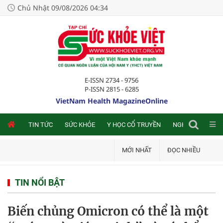
Chủ Nhật 09/08/2026 04:34
E-ISSN 2734 - 9756
P-ISSN 2815 - 6285
VietNam Health MagazineOnline
NLINE
TIN TỨC
SỨC KHỎE
Y HỌC CỔ TRUYỀN
NGHIÊN CỨU TRA
MỚI NHẤT
ĐỌC NHIỀU
TIN NỔI BẬT
Biến chủng Omicron có thể là một