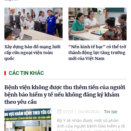
Xây dựng bản đồ mạng lưới
"Nền kinh tế bạc" có thể trở
cấp cứu ngoại viện toàn
thành động lực tăng trưởng
quốc
mới của Việt Nam
CÁC TIN KHÁC
Bệnh viện không được thu thêm tiền của người
bệnh bảo hiểm y tế nếu không đăng ký khám
theo yêu cầu
07:07
|
06/08/2026
Tin tức
Bộ Y tế nhận được một số phản
ánh của người bệnh bảo hiểm y tế