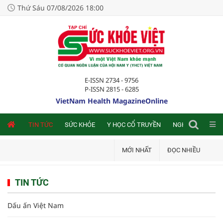
Thứ Sáu 07/08/2026 18:00
E-ISSN 2734 - 9756
P-ISSN 2815 - 6285
VietNam Health MagazineOnline
NLINE
TIN TỨC
SỨC KHỎE
Y HỌC CỔ TRUYỀN
NGHIÊN CỨU TRA
MỚI NHẤT
ĐỌC NHIỀU
TIN TỨC
Dấu ấn Việt Nam