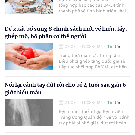
tổng hợp báo cáo của 34/34 tỉnh,
thành phố về tình hình triển khai
khám sức khỏe định kỳ, khám sàng
lọc miễn phí cho người dân, ghi
nhận 32.286.360 người, chiếm gần
Đề xuất bổ sung 8 chính sách mới về hiến, lấy,
30% dân số cả nước đã được khám
ghép mô, bộ phận cơ thể người
sức khỏe định kỳ năm nay.
07:07
|
05/08/2026
Tin tức
Trong thời gian tới, Trung tâm
Điều phối ghép tạng quốc gia sẽ
tiếp tục phối hợp Bộ Y tế, các bệnh
viện và các cơ quan liên quan để
mở rộng mạng lưới điều phối, tăng
cường truyền thông, hoàn thiện
Nối lại cánh tay đứt rời cho bé 4 tuổi sau gần 6
quy trình chuyên môn và hệ thống
giờ thiếu máu
pháp luật để thúc đẩy lĩnh vực
hiến và ghép mô tạng.
21:09
|
04/08/2026
Tin tức
Bệnh nhi 4 tuổi nhập Bệnh viện
Trung ương Quân đội 108 với cánh
tay phải bị nhổ giật, đứt rời hoàn
toàn do tai nạn giao thông. Dù
mạch máu, thần kinh bị tổn