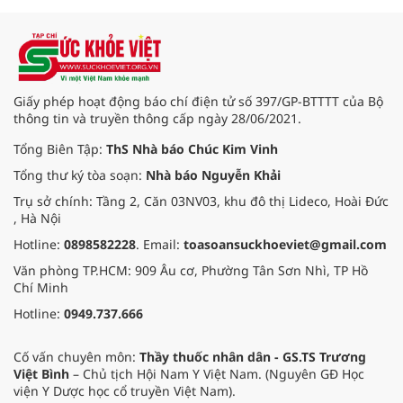
nhật chẩn đoán và điều trị bệnh lý
tiêu hóa - gan mật vừa diễn ra
ngày 1/8 tại Bệnh viện Đại học
quốc tế Hồng Bàng.
Giấy phép hoạt động báo chí điện tử số 397/GP-BTTTT của Bộ
thông tin và truyền thông cấp ngày 28/06/2021.
Tổng Biên Tập:
ThS Nhà báo Chúc Kim Vinh
Tổng thư ký tòa soạn:
Nhà báo Nguyễn Khải
Trụ sở chính: Tầng 2, Căn 03NV03, khu đô thị Lideco, Hoài Đức
, Hà Nội
Hotline:
0898582228
. Email:
toasoansuckhoeviet@gmail.com
Văn phòng TP.HCM: 909 Âu cơ, Phường Tân Sơn Nhì, TP Hồ
Chí Minh
Hotline:
0949.737.666
Cố vấn chuyên môn:
Thầy thuốc nhân dân - GS.TS Trương
Việt Bình
– Chủ tịch Hội Nam Y Việt Nam. (Nguyên GĐ Học
viện Y Dược học cổ truyền Việt Nam).