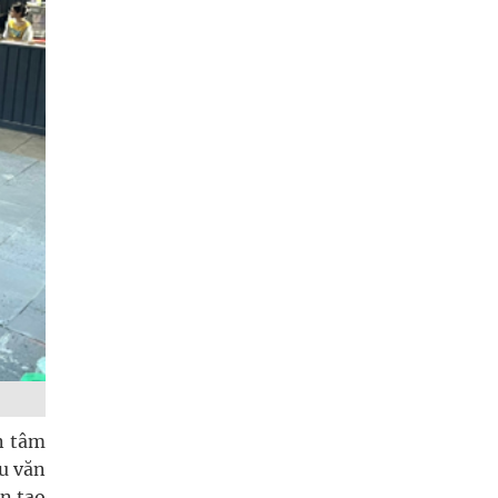
an tâm
ưu văn
n tạo