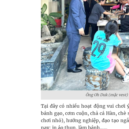
Ông Oh Duk (mặc vest) đ
Tại đây có nhiều hoạt động vui chơi 
bánh gạo, cơm cuộn, chả cá Hàn, chè 
chơi nhỏ), hướng nghiệp, đạo tạo ngắ
nay: in áo thun, làm bánh……