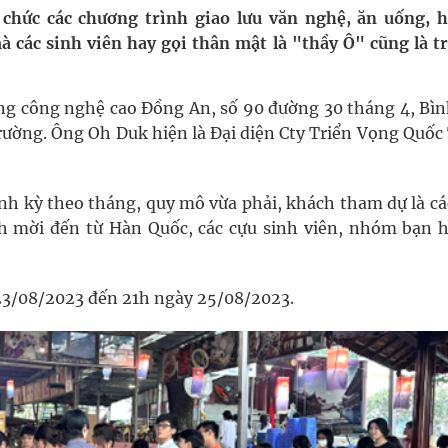
oàn quốc
 chức các chương trình giao lưu văn nghệ, ăn uống, 
à các sinh viên hay gọi thân mật là "thầy Ô" cũng là t
g trưởng mới của Việt Nam
phương hai cấp trong quản lý hoạt động nha khoa,
g công nghệ cao Đồng An, số 90 đường 30 tháng 4, Bìn
rường. Ông Oh Duk hiện là Đại diện Cty Triển Vọng Quốc
ông cực hiệu quả
nh kỳ theo tháng, quy mô vừa phải, khách tham dự là cá
h mời đến từ Hàn Quốc, các cựu sinh viên, nhóm bạn h
 chuyên gia
 23/08/2023 đến 21h ngày 25/08/2023.