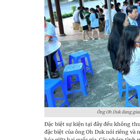
Ông Oh Duk đang giao 
Đặc biệt sự kiện tại đây đều không th
đặc biệt của ông Oh Duk nói riêng và 
hóa giữa hai quốc gia. Các nhóm tình