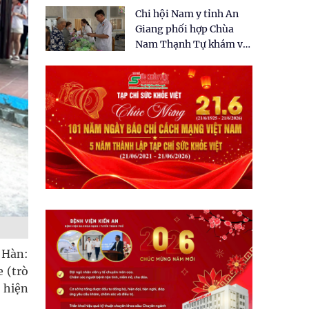
tặng quà cho 150 người
Chi hội Nam y tỉnh An
dân tại xã Tân Tập
Giang phối hợp Chùa
Nam Thạnh Tự khám và
cấp thuốc miễn phí cho
nhân dân
 Hàn:
 (trò
 hiện