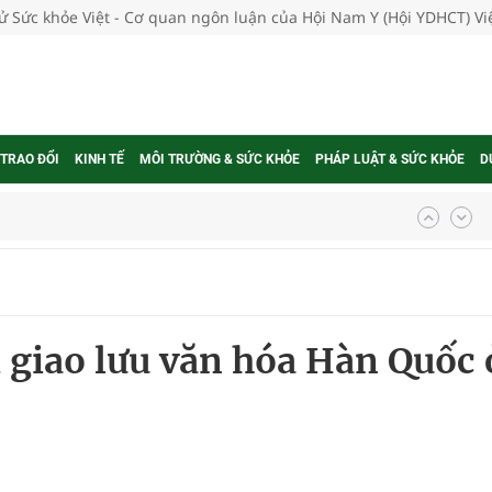
tử Sức khỏe Việt - Cơ quan ngôn luận của Hội Nam Y (Hội YDHCT) V
 TRAO ĐỔI
KINH TẾ
MÔI TRƯỜNG & SỨC KHỎE
PHÁP LUẬT & SỨC KHỎE
D
nghiệm thực tế
 giao lưu văn hóa Hàn Quốc 
ngừa ung thư
 Máu Của Các Loài Nhân Sâm (Panax Spp.): Tổng