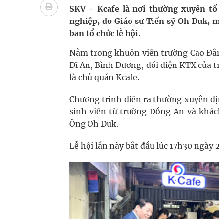
Xây dựng bản đồ mạng lưới cấp cứu ngoại viện t
SKV - Kcafe là nơi thường xuyên tổ
nghiệp, do Giáo sư Tiến sỹ Oh Duk, m
"Nền kinh tế bạc" có thể trở thành động lực tăn
ban tổ chức lễ hội.
Quảng Trị: Phát huy vai trò của chính quyền địa 
Nằm trong khuôn viên trường Cao Đẳn
Dĩ An, Bình Dương, đối diện KTX của t
bảo vệ sức khỏe Nhân dân
là chủ quán Kcafe.
Tổng hợp những cách trị thâm body nách, bẹn, m
Chương trình diễn ra thường xuyên đị
sinh viên từ trường Đồng An và khác
Tỷ lệ tật khúc xạ ở trẻ gia tăng: Khuyến nghị của
Ông Oh Duk.
Lễ hội lần này bắt đầu lúc 17h30 ngày