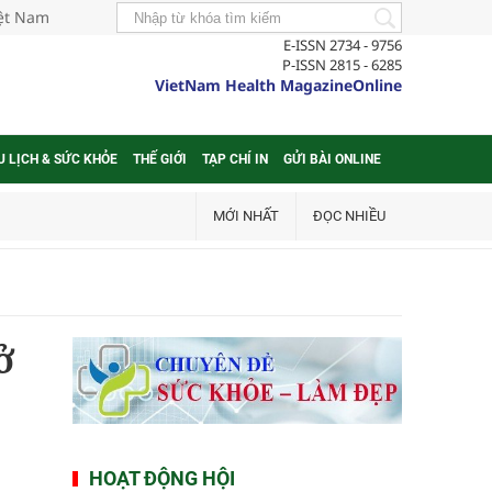
iệt Nam
E-ISSN 2734 - 9756
P-ISSN 2815 - 6285
VietNam Health MagazineOnline
U LỊCH & SỨC KHỎE
THẾ GIỚI
TẠP CHÍ IN
GỬI BÀI ONLINE
MỚI NHẤT
ĐỌC NHIỀU
ở
HOẠT ĐỘNG HỘI