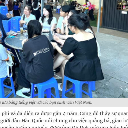
lưu bằng tiếng việt với các bạn sinh viên Việt Nam.
u phí và đã diễn ra được gần 4 năm. Cũng đủ thấy sự qu
người dân Hàn Quốc nói chung cho việc quảng bá, giao l
 nguyện hướng nghiệp, được ông Oh Duk mời qua luôn luô