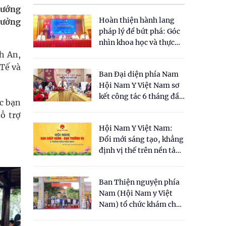
hướng
Hoàn thiện hành lang
rưởng
pháp lý để bứt phá: Góc
nhìn khoa học và thực
tiễn tại Tọa đàm " Đề
h An,
xuất một số nội dung
 Tế và
Ban Đại diện phía Nam
cho Luật Y dược cổ
Hội Nam Y Việt Nam sơ
truyền Việt Nam"
kết công tác 6 tháng đầu
c bạn
năm 2026
ỗ trợ
Hội Nam Y Việt Nam:
Đổi mới sáng tạo, khẳng
định vị thế trên nền tảng
y học cổ truyền và khoa
học hiện đại
Ban Thiện nguyện phía
Nam (Hội Nam y Việt
Nam) tổ chức khám chữa
bệnh y học cổ truyền và