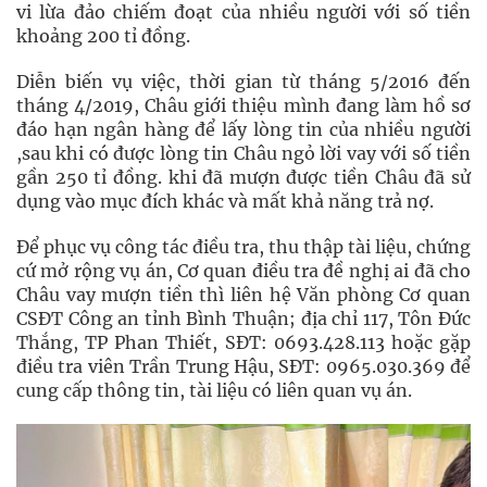
vi lừa đảo chiếm đoạt của nhiều người với số tiền
khoảng 200 tỉ đồng.
Diễn biến vụ việc, thời gian từ tháng 5/2016 đến
tháng 4/2019, Châu giới thiệu mình đang làm hồ sơ
đáo hạn ngân hàng để lấy lòng tin của nhiều người
,sau khi có được lòng tin Châu ngỏ lời vay với số tiền
gần 250 tỉ đồng. khi đã mượn được tiền Châu đã sử
dụng vào mục đích khác và mất khả năng trả nợ.
Để phục vụ công tác điều tra, thu thập tài liệu, chứng
cứ mở rộng vụ án, Cơ quan điều tra đề nghị ai đã cho
Châu vay mượn tiền thì liên hệ Văn phòng Cơ quan
CSĐT Công an tỉnh Bình Thuận; địa chỉ 117, Tôn Đức
Thắng, TP Phan Thiết, SĐT: 0693.428.113 hoặc gặp
điều tra viên Trần Trung Hậu, SĐT: 0965.030.369 để
cung cấp thông tin, tài liệu có liên quan vụ án.