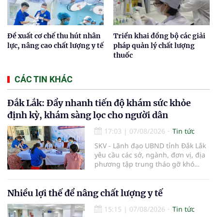
Đề xuất cơ chế thu hút nhân
Triển khai đồng bộ các giải
lực, nâng cao chất lượng y tế
pháp quản lý chất lượng
thuốc
CÁC TIN KHÁC
Đắk Lắk: Đẩy nhanh tiến độ khám sức khỏe
định kỳ, khám sàng lọc cho người dân
17:03
|
07/08/2026
Tin tức
SKV - Lãnh đạo UBND tỉnh Đắk Lắk
yêu cầu các sở, ngành, đơn vị, địa
phương tập trung tháo gỡ khó
khăn để hoàn thành cơ bản việc
khám sức khỏe định kỳ và khám
sàng lọc cho 100% người dân trên
Nhiều lợi thế để nâng chất lượng y tế
địa bàn tỉnh trong tháng 10/2026.
15:15
|
07/08/2026
Tin tức