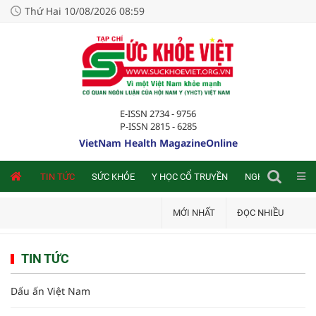
Thứ Hai 10/08/2026 08:59
E-ISSN 2734 - 9756
P-ISSN 2815 - 6285
VietNam Health MagazineOnline
NLINE
TIN TỨC
SỨC KHỎE
Y HỌC CỔ TRUYỀN
NGHIÊN CỨU TRA
MỚI NHẤT
ĐỌC NHIỀU
TIN TỨC
Dấu ấn Việt Nam