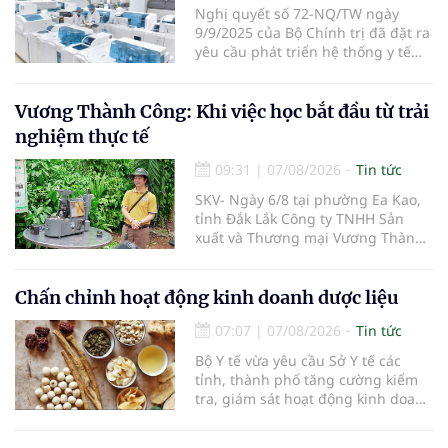
Nghị quyết số 72-NQ/TW ngày
9/9/2025 của Bộ Chính trị đã đặt ra
yêu cầu phát triển hệ thống y tế
hiện đại, công bằng, chất lượng,
hiệu quả và hội nhập quốc tế.
Vương Thành Công: Khi việc học bắt đầu từ trải
nghiệm thực tế
09:31
|
07/08/2026
Tin tức
SKV- Ngày 6/8 tại phường Ea Kao,
tỉnh Đắk Lắk Công ty TNHH Sản
xuất và Thương mại Vương Thành
Công vừa tổ chức lớp chia sẻ kiến
thức cà phê cấp tốc VTC 13, với sự
tham gia của các chủ doanh
Chấn chỉnh hoạt động kinh doanh dược liệu
nghiệp, chủ quán cà phê, hợp tác
07:07
|
07/08/2026
Tin tức
xã, người làm nông nghiệp và
những người yêu thích cà phê.
Bộ Y tế vừa yêu cầu Sở Y tế các
tỉnh, thành phố tăng cường kiểm
tra, giám sát hoạt động kinh doanh
dược liệu, tập trung vào các cơ sở
bán lẻ dược liệu, thuốc cổ truyền.