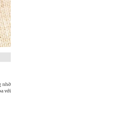
ng nhờ
òa với