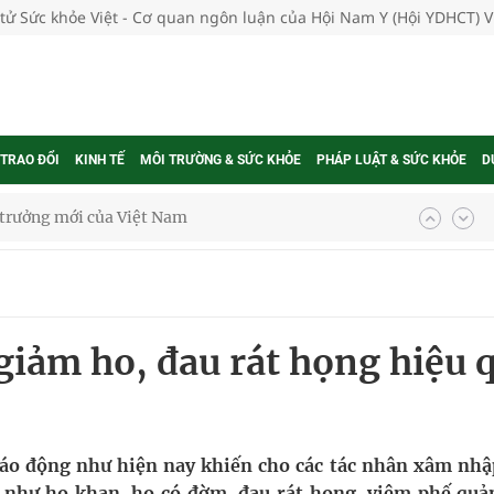
 tử Sức khỏe Việt - Cơ quan ngôn luận của Hội Nam Y (Hội YDHCT) 
 TRAO ĐỔI
KINH TẾ
MÔI TRƯỜNG & SỨC KHỎE
PHÁP LUẬT & SỨC KHỎE
D
phương hai cấp trong quản lý hoạt động nha khoa,
uồn lực cho môi trường và cộng đồng
 giảm ho, đau rát họng hiệu 
ệnh bảo hiểm y tế nếu không đăng ký khám theo yêu
ầm
áo động như hiện nay khiến cho các tác nhân xâm nhậ
 như ho khan, ho có đờm, đau rát họng, viêm phế quả