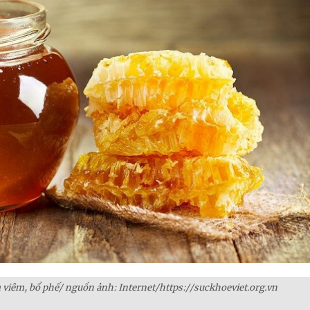
 viêm, bổ phế/ nguồn ảnh: Internet/https://suckhoeviet.org.vn