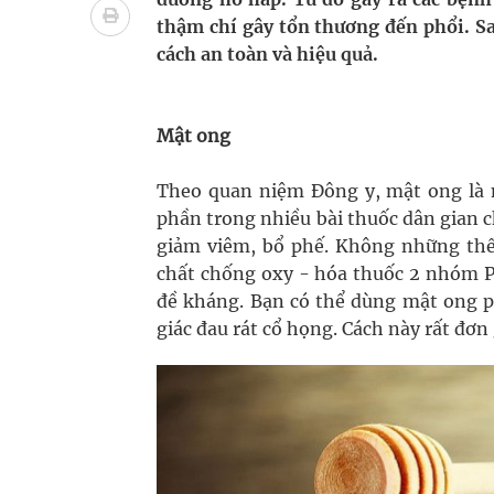
Nhiều chuỗi hoạt động lớn được diễn ra tại Lễ hộ
thậm chí gây tổn thương đến phổi. Sa
cách an toàn và hiệu quả.
Tiếp tục rà soát, triển khai các nhiệm vụ trong lĩ
Lâm Đồng: Quyết tâm đưa sân bay Liên Khương trở
Mật ong
Pháp luật – Sức khỏe – Doanh nghiệp: Tìm giải 
Theo quan niệm Đông y, mật ong là m
mại
phần trong nhiều bài thuốc dân gian 
giảm viêm, bổ phế. Không những thế,
Xây dựng bản đồ mạng lưới cấp cứu ngoại viện t
chất chống oxy - hóa thuốc 2 nhóm P
đề kháng. Bạn có thể dùng mật ong p
"Nền kinh tế bạc" có thể trở thành động lực tăn
giác đau rát cổ họng. Cách này rất đơ