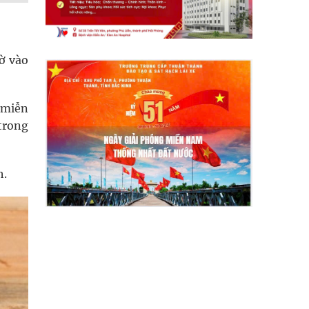
ờ vào
 miễn
 trong
h.