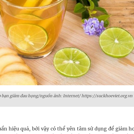
p bạn giảm đau họng/nguồn ảnh: Internet/ https://suckhoeviet.org.vn
ẩn hiệu quả, bởi vậy có thể yên tâm sử dụng để giảm h