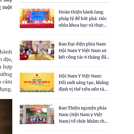
g một
Hoàn thiện hành lang
pháp lý để bứt phá: Góc
nhìn khoa học và thực
tiễn tại Tọa đàm " Đề
xuất một số nội dung
Ban Đại diện phía Nam
cho Luật Y dược cổ
Hội Nam Y Việt Nam sơ
thành
truyền Việt Nam"
kết công tác 6 tháng đầu
 dịu,
năm 2026
u hợp
cường
Hội Nam Y Việt Nam:
u cảm
Đổi mới sáng tạo, khẳng
dụng.
định vị thế trên nền tảng
y học cổ truyền và khoa
học hiện đại
Ban Thiện nguyện phía
Nam (Hội Nam y Việt
Nam) tổ chức khám chữa
bệnh y học cổ truyền và