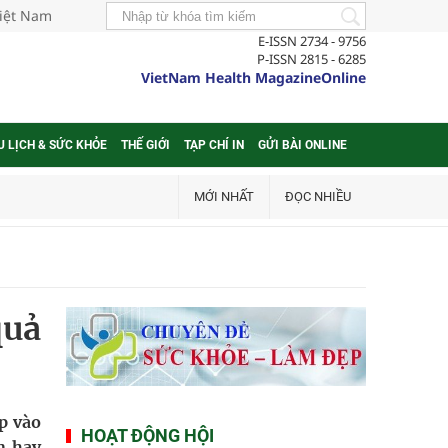
Việt Nam
E-ISSN 2734 - 9756
P-ISSN 2815 - 6285
VietNam Health MagazineOnline
U LỊCH & SỨC KHỎE
THẾ GIỚI
TẠP CHÍ IN
GỬI BÀI ONLINE
MỚI NHẤT
ĐỌC NHIỀU
quả
p vào
HOẠT ĐỘNG HỘI
n hay