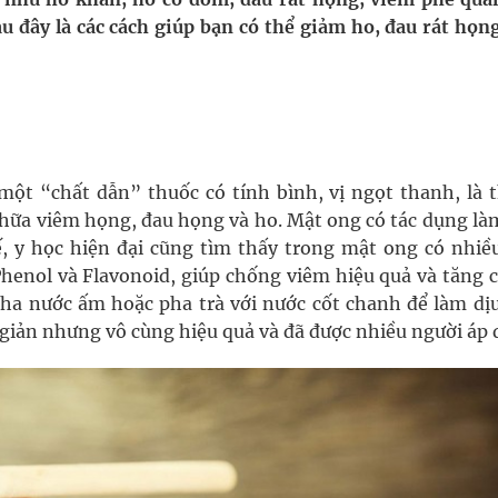
i sầu riêng 2026
u đây là các cách giúp bạn có thể giảm ho, đau rát họn
nh vực cấp cứu, điều trị đột quỵ
 lại khai thác vào ngày 19/8
pháp tăng cường chống hàng giả và gian lận thương
ột “chất dẫn” thuốc có tính bình, vị ngọt thanh, là 
chữa viêm họng, đau họng và ho. Mật ong có tác dụng làm
 y học hiện đại cũng tìm thấy trong mật ong có nhiề
oàn quốc
henol và Flavonoid, giúp chống viêm hiệu quả và tăng 
ha nước ấm hoặc pha trà với nước cốt chanh để làm dị
g trưởng mới của Việt Nam
n giản nhưng vô cùng hiệu quả và đã được nhiều người áp 