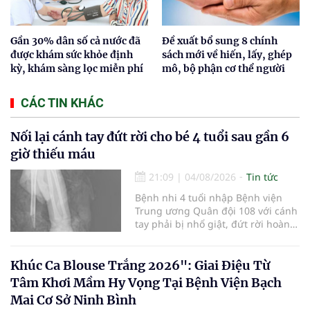
Gần 30% dân số cả nước đã
Đề xuất bổ sung 8 chính
được khám sức khỏe định
sách mới về hiến, lấy, ghép
kỳ, khám sàng lọc miễn phí
mô, bộ phận cơ thể người
CÁC TIN KHÁC
Nối lại cánh tay đứt rời cho bé 4 tuổi sau gần 6
giờ thiếu máu
21:09
|
04/08/2026
Tin tức
Bệnh nhi 4 tuổi nhập Bệnh viện
Trung ương Quân đội 108 với cánh
tay phải bị nhổ giật, đứt rời hoàn
toàn do tai nạn giao thông. Dù
mạch máu, thần kinh bị tổn
thương nặng và thời gian thiếu
Khúc Ca Blouse Trắng 2026": Giai Điệu Từ
máu kéo dài, các bác sĩ đã tái lập
Tâm Khơi Mầm Hy Vọng Tại Bệnh Viện Bạch
tuần hoàn thành công sau ca vi
Mai Cơ Sở Ninh Bình
phẫu kéo dài 3 giờ.