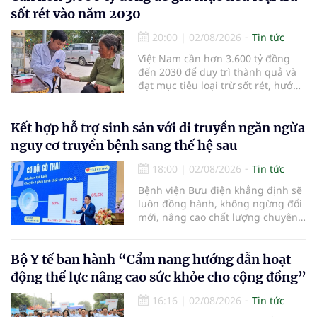
sốt rét vào năm 2030
20:00
|
02/08/2026
Tin tức
Việt Nam cần hơn 3.600 tỷ đồng
đến 2030 để duy trì thành quả và
đạt mục tiêu loại trừ sốt rét, hướng
tới công nhận của WHO vào năm
2030.
Kết hợp hỗ trợ sinh sản với di truyền ngăn ngừa
nguy cơ truyền bệnh sang thế hệ sau
18:00
|
02/08/2026
Tin tức
Bệnh viện Bưu điện khẳng định sẽ
luôn đồng hành, không ngừng đổi
mới, nâng cao chất lượng chuyên
môn và dịch vụ để biến những
điều tưởng chừng “không thể”
thành “có thể”, giúp ngày càng
Bộ Y tế ban hành “Cẩm nang hướng dẫn hoạt
nhiều gia đình vô sinh, hiếm muộn
động thể lực nâng cao sức khỏe cho cộng đồng”
sớm tìm được hạnh phúc trọn vẹn,
đón con yêu khỏe mạnh chào đời.
16:16
|
02/08/2026
Tin tức