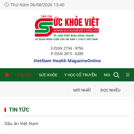
Thứ Năm 06/08/2026 13:40
E-ISSN 2734 - 9756
P-ISSN 2815 - 6285
VietNam Health MagazineOnline
NLINE
TIN TỨC
SỨC KHỎE
Y HỌC CỔ TRUYỀN
NGHIÊN CỨU TRA
MỚI NHẤT
ĐỌC NHIỀU
TIN TỨC
Dấu ấn Việt Nam