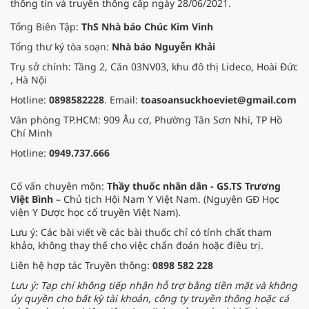
thông tin và truyền thông cấp ngày 28/06/2021.
Tổng Biên Tập:
ThS Nhà báo Chúc Kim Vinh
Tổng thư ký tòa soạn:
Nhà báo Nguyễn Khải
Trụ sở chính: Tầng 2, Căn 03NV03, khu đô thị Lideco, Hoài Đức
, Hà Nội
Hotline:
0898582228
. Email:
toasoansuckhoeviet@gmail.com
Văn phòng TP.HCM: 909 Âu cơ, Phường Tân Sơn Nhì, TP Hồ
Chí Minh
Hotline:
0949.737.666
Cố vấn chuyên môn:
Thầy thuốc nhân dân - GS.TS Trương
Việt Bình
– Chủ tịch Hội Nam Y Việt Nam. (Nguyên GĐ Học
viện Y Dược học cổ truyền Việt Nam).
Lưu ý: Các bài viết về các bài thuốc chỉ có tính chất tham
khảo, không thay thế cho việc chẩn đoán hoặc điều trị.
Liên hệ hợp tác Truyền thông:
0898 582 228
Lưu ý: Tạp chí không tiếp nhận hỗ trợ bằng tiền mặt và không
ủy quyền cho bất kỳ tài khoản, công ty truyền thông hoặc cá