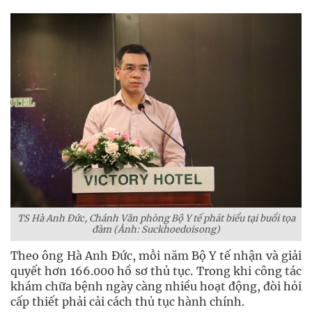
TS Hà Anh Đức, Chánh Văn phòng Bộ Y tế phát biểu tại buổi tọa
đàm (Ảnh: Suckhoedoisong)
Theo ông Hà Anh Đức, mỗi năm Bộ Y tế nhận và giải
quyết hơn 166.000 hồ sơ thủ tục. Trong khi công tác
khám chữa bệnh ngày càng nhiều hoạt động, đòi hỏi
cấp thiết phải cải cách thủ tục hành chính.