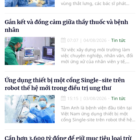
vùng thắt lưng, các bác sĩ phát
hiện khối u thận phải kích thước
khoảng 3cm, nghi ngờ ung thư
biểu mô tế bào thận. Với khối u còn
Gắn kết và đồng cảm giữa thầy thuốc và bệnh
ở giai đoạn sớm, người bệnh được
nhân
chỉ định cắt bán phần thận phải
bằng phẫu thuật robot thay vì phải
07:07
|
04/08/2026
Tin tức
cắt bỏ toàn bộ quả thận như trước
Từ việc xây dựng môi trường làm
đây.
việc chuyên nghiệp, nhân văn, đổi
mới ứng xử của nhân viên y tế,
Bệnh viện đa khoa khu vực Phúc
Yên (tỉnh Phú Thọ) đã tạo nên sự
đồng cảm, gắn kết cao giữa thầy
Ứng dụng thiết bị một cổng Single-site trên
thuốc với bệnh nhân.
robot thế hệ mới trong điều trị ung thư
15:15
|
03/08/2026
Tin tức
Tâm Anh là bệnh viện đầu tiên tại
Việt Nam ứng dụng thiết bị một
cổng Single-site trên robot thế hệ
mới điều trị ung thư tuyến tiền liệt,
nhân đôi hiệu quả.
Cần hơn 3.600 tỷ đồng để giữ mục tiêu loại trừ