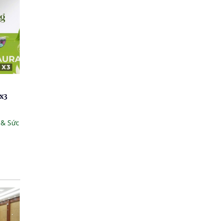
x3
 & Sức