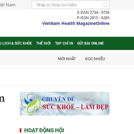
Việt Nam
E-ISSN 2734 - 9756
P-ISSN 2815 - 6285
VietNam Health MagazineOnline
U LỊCH & SỨC KHỎE
THẾ GIỚI
TẠP CHÍ IN
GỬI BÀI ONLINE
MỚI NHẤT
ĐỌC NHIỀU
m
HOẠT ĐỘNG HỘI