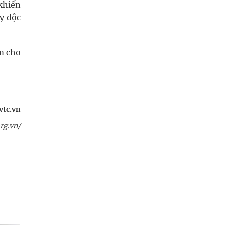
khiến
y độc
m cho
vtc.vn
rg.vn/