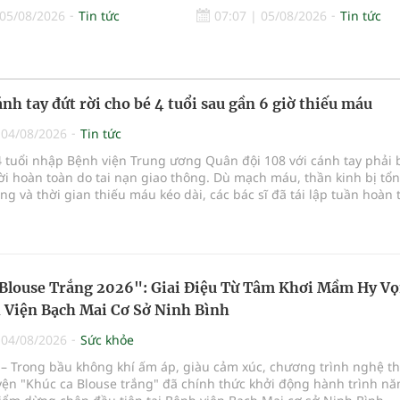
05/08/2026
Tin tức
07:07
|
05/08/2026
Tin tức
ánh tay đứt rời cho bé 4 tuổi sau gần 6 giờ thiếu máu
|
04/08/2026
Tin tức
 tuổi nhập Bệnh viện Trung ương Quân đội 108 với cánh tay phải 
rời hoàn toàn do tai nạn giao thông. Dù mạch máu, thần kinh bị tổn
g và thời gian thiếu máu kéo dài, các bác sĩ đã tái lập tuần hoàn
a vi phẫu kéo dài 3 giờ.
Blouse Trắng 2026": Giai Điệu Từ Tâm Khơi Mầm Hy V
 Viện Bạch Mai Cơ Sở Ninh Bình
|
04/08/2026
Sức khỏe
– Trong bầu không khí ấm áp, giàu cảm xúc, chương trình nghệ th
yện "Khúc ca Blouse trắng" đã chính thức khởi động hành trình n