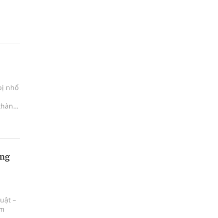
bị nhổ
 thành
ọng
uật –
ăm