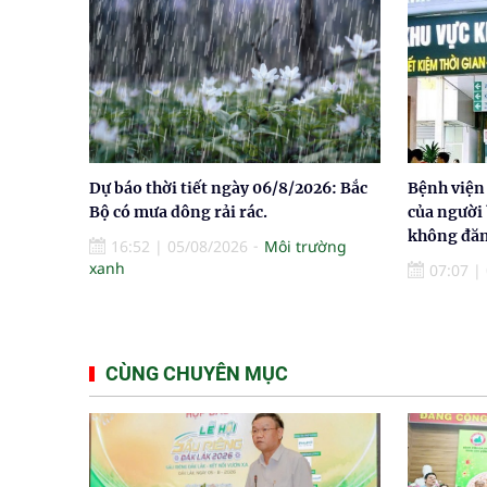
Dự báo thời tiết ngày 06/8/2026: Bắc
Bệnh viện
Bộ có mưa dông rải rác.
của người
không đăn
16:52
|
05/08/2026
Môi trường
xanh
07:07
|
CÙNG CHUYÊN MỤC