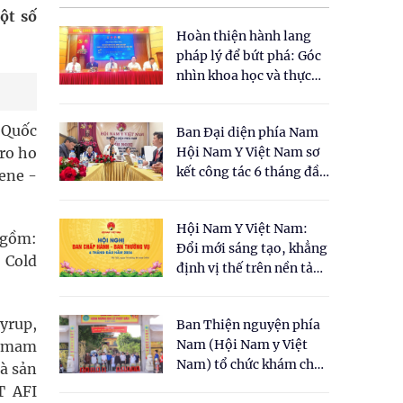
ột số
Hoàn thiện hành lang
pháp lý để bứt phá: Góc
nhìn khoa học và thực
tiễn tại Tọa đàm " Đề
xuất một số nội dung
ự Quốc
Ban Đại diện phía Nam
cho Luật Y dược cổ
iro ho
Hội Nam Y Việt Nam sơ
truyền Việt Nam"
kết công tác 6 tháng đầu
lene -
năm 2026
Hội Nam Y Việt Nam:
 gồm:
Đổi mới sáng tạo, khẳng
 Cold
định vị thế trên nền tảng
y học cổ truyền và khoa
học hiện đại
yrup,
Ban Thiện nguyện phía
Nam (Hội Nam y Việt
Demam
Nam) tổ chức khám chữa
à sản
bệnh y học cổ truyền và
T AFI