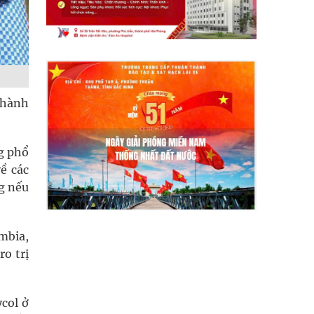
 hành
g phổ
về các
ng nếu
mbia,
ro trị
col ở