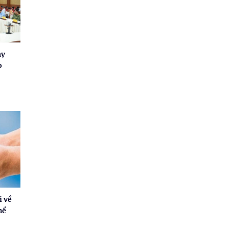
ay
o
i về
hể