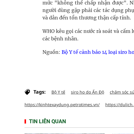
mức "không thể chấp nhận được". Nhữ
người dùng gặp phải các tác dụng phụ
và dẫn đến tổn thương thận cấp tính.
WHO kêu gọi các nước rà soát và cấm
các bệnh nhân.
Nguồn:
Bộ Y tế cảnh báo 14 loại siro 
Tags:
Bộ Y tế
siro ho do Ấn Độ
chăm sóc sứ
https://kinhtexaydung.petrotimes.vn/
https://dulich
TIN LIÊN QUAN