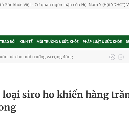
 tử Sức khỏe Việt - Cơ quan ngôn luận của Hội Nam Y (Hội YDHCT) 
 TRAO ĐỔI
KINH TẾ
MÔI TRƯỜNG & SỨC KHỎE
PHÁP LUẬT & SỨC KHỎE
D
uồn lực cho môi trường và cộng đồng
ệnh bảo hiểm y tế nếu không đăng ký khám theo yêu
ầm
 loại siro ho khiến hàng tră
i sầu riêng 2026
vong
nh vực cấp cứu, điều trị đột quỵ
 lại khai thác vào ngày 19/8