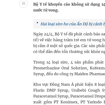
Pháp luật – Sức khỏe – Doanh nghiệp: Tìm giải 
Bộ Y tế khuyến cáo không sử dụng 14
nước tử vong.
mại
Hai loại siro ho của Ấn Độ bị cảnh
Ngày hoạt động đầu tiên, Bệnh viện Phụ sản Trun
Ngày 24/4, Bộ Y tế đã phát cảnh báo s
Dự báo thời tiết ngày 06/8/2026: Bắc Bộ có mưa d
tế) về việc hàng trăm trẻ em tử vong 
Quảng Trị: Phát huy vai trò của chính quyền địa 
bị cấm ở một số quốc gia. Các sản phẩ
có thể dẫn đến tổn thương sức khỏe n
bảo vệ sức khỏe Nhân dân
Trong 14 loại siro, 4 sản phẩm phá
Promethazine Oral Solution, Kofexm
Syrup, đều do công ty Maiden Pharmace
Khu vực Đông Nam Á phát hiện 8 loại 
Flurin DMP Syrup, Unibebi Cough 
Paracetamol Syrup, Paracetamol Drops
xuất gồm PT Konimex, PT Yarindo Fa