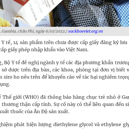
ul, Gambia, châu Phi, ngày 6/10/2022./
suckhoeviet.org.vn
ộ Y tế, 14 sản phẩm trên chưa được cấp giấy đăng ký lưu
 cấp giấy phép nhập khẩu vào Việt Nam.
, Bộ Y tế đề nghị ngành y tế các địa phương khẩn trươn
 sở dược trên địa bàn, các khoa, phòng tại đơn vị biết 
m siro ho nêu trên để khuyến cáo về tác hại nghiêm trọ
dụng.
tế Thế giới (WHO) đã thông báo hàng chục trẻ nhỏ ở Ga
thương thận cấp tính. Sự cố này có thể liên quan đến si
xuất thuốc của Ấn Độ sản xuất.
hiệm phát hiện lượng diethylene glycol và ethylene gly