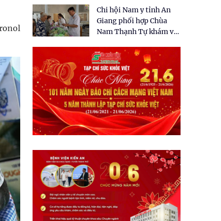
tặng quà cho 150 người
Chi hội Nam y tỉnh An
dân tại xã Tân Tập
Giang phối hợp Chùa
ronol
Nam Thạnh Tự khám và
cấp thuốc miễn phí cho
nhân dân