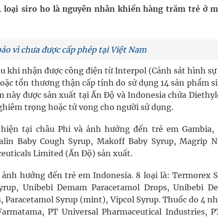
pháp tăng cường chống hàng giả và gian lận thương
 loại siro ho là nguyên nhân khiến hàng trăm trẻ ở m
 báo vì chưa được cấp phép tại Việt Nam
g ương cơ sở 2 đón hơn 500 lượt khám
au khi nhận được công điện từ Interpol (Cảnh sát hình s
ông rải rác.
hoặc tổn thương thận cấp tính do sử dụng 14 sản phẩm s
phương hai cấp trong quản lý hoạt động nha khoa,
m này được sản xuất tại Ấn Độ và Indonesia chứa Diethy
ghiêm trọng hoặc tử vong cho người sử dụng.
t hiện tại châu Phi và ảnh hưởng đến trẻ em Gambia,
alin Baby Cough Syrup, Makoff Baby Syrup, Magrip N
uticals Limited (Ấn Độ) sản xuất.
ảnh hưởng đến trẻ em Indonesia. 8 loại là: Termorex S
Syrup, Unibebi Demam Paracetamol Drops, Unibebi 
, Paracetamol Syrup (mint), Vipcol Syrup. Thuốc do 4 nh
rmatama, PT Universal Pharmaceutical Industries, P