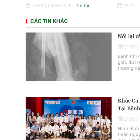
16:56
|
05/08/2026
Tin tức
15:15
|
CÁC TIN KHÁC
Nối lại c
21:09
Bệnh nhi 4
giật, đứt 
thương nặn
công sau c
Khúc Ca 
Tại Bệnh
21:00
Ninh Bình 
thiện ngu