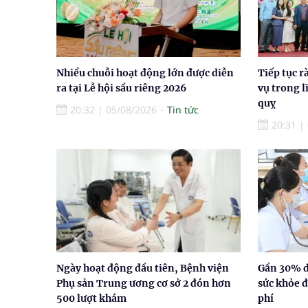
Nhiều chuỗi hoạt động lớn được diễn
Tiếp tục r
ra tại Lễ hội sầu riêng 2026
vụ trong l
quỵ
20:32
|
05/08/2026
Tin tức
20:31
|
Ngày hoạt động đầu tiên, Bệnh viện
Gần 30% d
Phụ sản Trung ương cơ sở 2 đón hơn
sức khỏe 
500 lượt khám
phí