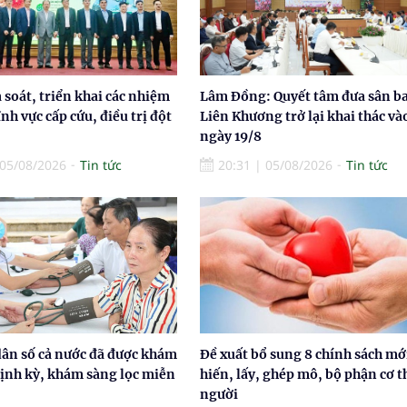
à soát, triển khai các nhiệm
Lâm Đồng: Quyết tâm đưa sân b
ĩnh vực cấp cứu, điều trị đột
Liên Khương trở lại khai thác và
ngày 19/8
05/08/2026
Tin tức
20:31
|
05/08/2026
Tin tức
ân số cả nước đã được khám
Đề xuất bổ sung 8 chính sách mớ
định kỳ, khám sàng lọc miễn
hiến, lấy, ghép mô, bộ phận cơ t
người