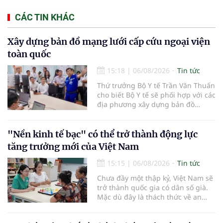
CÁC TIN KHÁC
Xây dựng bản đồ mạng lưới cấp cứu ngoại viện
toàn quốc
15:18
|
06/08/2026
Tin tức
Thứ trưởng Bộ Y tế Trần Văn Thuấn
cho biết Bộ Y tế sẽ phối hợp với các
địa phương xây dựng bản đồ
mạng lưới cấp cứu ngoại viện,
đồng thời chuẩn hóa đào tạo, hoàn
thiện cơ chế tài chính và đa dạng
"Nền kinh tế bạc" có thể trở thành động lực
hóa phương tiện nhằm nâng cao
tăng trưởng mới của Việt Nam
năng lực cấp cứu trước viện trên
phạm vi cả nước.
15:15
|
06/08/2026
Tin tức
Chưa đầy một thập kỷ, Việt Nam sẽ
trở thành quốc gia có dân số già.
Mặc dù đây là thách thức về an
sinh xã hội, tuy nhiên cũng mở ra
"nền kinh tế bạc", lĩnh vực dự báo