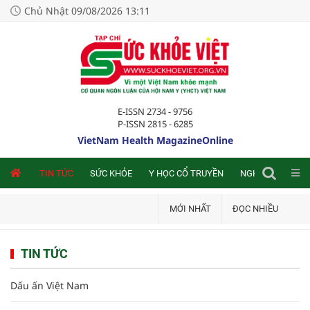
Chủ Nhật 09/08/2026 13:11
E-ISSN 2734 - 9756
P-ISSN 2815 - 6285
VietNam Health MagazineOnline
NLINE
TIN TỨC
SỨC KHỎE
Y HỌC CỔ TRUYỀN
NGHIÊN CỨU TRA
MỚI NHẤT
ĐỌC NHIỀU
TIN TỨC
Dấu ấn Việt Nam