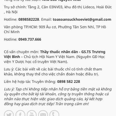
Trụ sở chính: Tầng 2, Căn 03NV03, khu đô thị Lideco, Hoài Đức
, Hà Nội
Hotline:
0898582228
. Email:
toasoansuckhoeviet@gmail.com
Văn phòng TP.HCM: 909 Âu cơ, Phường Tân Sơn Nhì, TP Hồ
Chí Minh
Hotline:
0949.737.666
Cố vấn chuyên môn:
Thầy thuốc nhân dân - GS.TS Trương
Việt Bình
– Chủ tịch Hội Nam Y Việt Nam. (Nguyên GĐ Học
viện Y Dược học cổ truyền Việt Nam).
Lưu ý: Các bài viết về các bài thuốc chỉ có tính chất tham
khảo, không thay thế cho việc chẩn đoán hoặc điều trị.
Liên hệ hợp tác Truyền thông:
0898 582 228
Lưu ý: Tạp chí không tiếp nhận hỗ trợ bằng tiền mặt và không
ủy quyền cho bất kỳ tài khoản, công ty truyền thông hoặc cá
nhân nào thực hiện việc giao dịch quảng cáo, ký kết hợp
đồng hay giao dịch trực tiếp! Trân trọng cảm ơn!