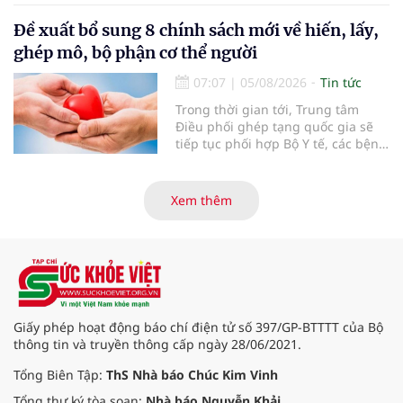
lọc miễn phí cho người dân, ghi
nhận 32.286.360 người, chiếm gần
Đề xuất bổ sung 8 chính sách mới về hiến, lấy,
30% dân số cả nước đã được khám
ghép mô, bộ phận cơ thể người
sức khỏe định kỳ năm nay.
07:07
|
05/08/2026
Tin tức
Trong thời gian tới, Trung tâm
Điều phối ghép tạng quốc gia sẽ
tiếp tục phối hợp Bộ Y tế, các bệnh
viện và các cơ quan liên quan để
mở rộng mạng lưới điều phối, tăng
cường truyền thông, hoàn thiện
Xem thêm
quy trình chuyên môn và hệ thống
pháp luật để thúc đẩy lĩnh vực
hiến và ghép mô tạng.
Giấy phép hoạt động báo chí điện tử số 397/GP-BTTTT của Bộ
thông tin và truyền thông cấp ngày 28/06/2021.
Tổng Biên Tập:
ThS Nhà báo Chúc Kim Vinh
Tổng thư ký tòa soạn:
Nhà báo Nguyễn Khải