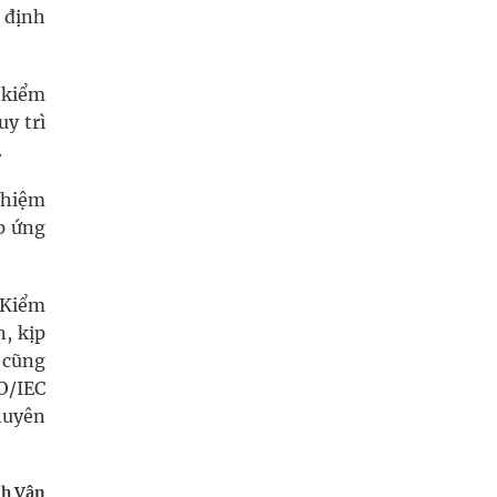
 định
 kiểm
uy trì
.
ghiệm
p ứng
 Kiểm
, kịp
 cũng
O/IEC
huyên
h Vân