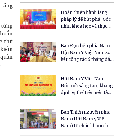
 tăng
Hoàn thiện hành lang
pháp lý để bứt phá: Góc
 từng
nhìn khoa học và thực
tiễn tại Tọa đàm " Đề
 chuẩn
xuất một số nội dung
g thử
Ban Đại diện phía Nam
cho Luật Y dược cổ
 kiểm
Hội Nam Y Việt Nam sơ
truyền Việt Nam"
 quản
kết công tác 6 tháng đầu
.
năm 2026
Hội Nam Y Việt Nam:
Đổi mới sáng tạo, khẳng
định vị thế trên nền tảng
y học cổ truyền và khoa
học hiện đại
Ban Thiện nguyện phía
Nam (Hội Nam y Việt
Nam) tổ chức khám chữa
bệnh y học cổ truyền và