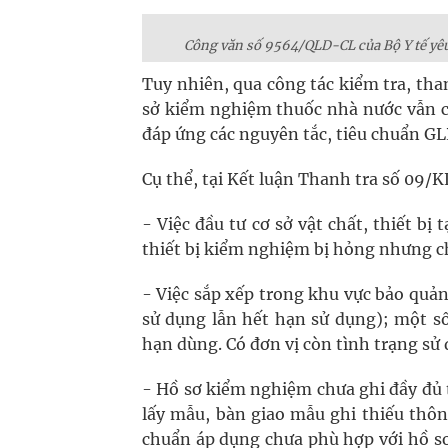
Công văn số 9564/QLD-CL của Bộ Y tế yêu
Tuy nhiên, qua công tác kiểm tra, tha
sở kiểm nghiệm thuốc nhà nước vẫn cò
đáp ứng các nguyên tắc, tiêu chuẩn GL
Cụ thể, tại Kết luận Thanh tra số 09/
- Việc đầu tư cơ sở vật chất, thiết b
thiết bị kiểm nghiệm bị hỏng nhưng ch
- Việc sắp xếp trong khu vực bảo quả
sử dụng lẫn hết hạn sử dụng); một số
hạn dùng. Có đơn vị còn tình trạng s
- Hồ sơ kiểm nghiệm chưa ghi đầy đủ 
lấy mẫu, bàn giao mẫu ghi thiếu thôn
chuẩn áp dụng chưa phù hợp với hồ sơ