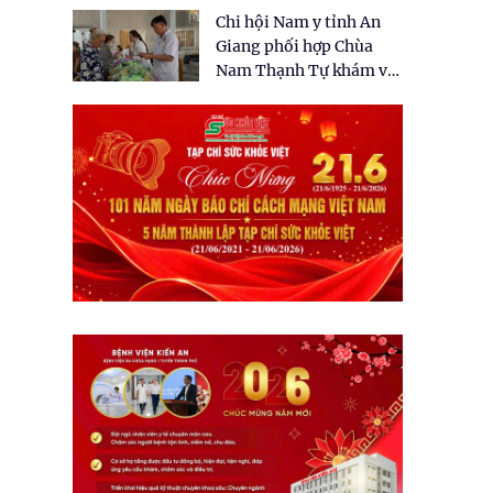
tặng quà cho 150 người
Chi hội Nam y tỉnh An
dân tại xã Tân Tập
Giang phối hợp Chùa
Nam Thạnh Tự khám và
cấp thuốc miễn phí cho
nhân dân