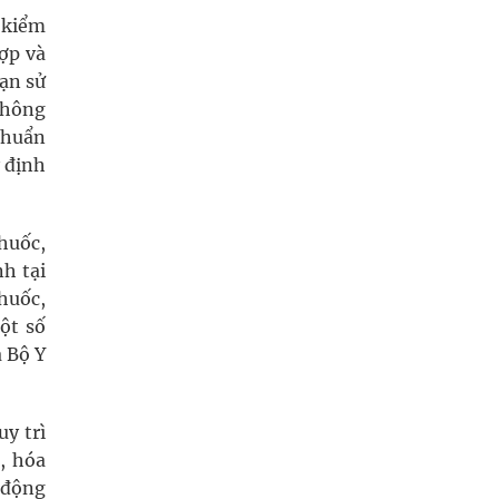
 kiểm
ợp và
ạn sử
không
chuẩn
 định
huốc,
h tại
huốc,
ột số
 Bộ Y
y trì
, hóa
t động