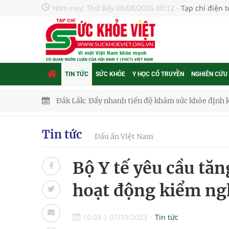
Hôm nay:
Thứ Bảy 08/08/2026 00:12
-
Tạp chí điện 
TIN TỨC
SỨC KHỎE
Y HỌC CỔ TRUYỀN
NGHIÊN CỨU
Đắk Lắk: Đẩy nhanh tiến độ khám sức khỏe định 
Tổng hợp những cách trị thâm body nách, bẹn, m
Tin tức
Tỷ lệ tật khúc xạ ở trẻ gia tăng: Khuyến nghị của
Dấu ấn Việt Nam
Nhiều lợi thế để nâng chất lượng y tế
Bộ Y tế yêu cầu tă
Vương Thành Công: Khi việc học bắt đầu từ trải 
hoạt động kiểm ng
Chấn chỉnh hoạt động kinh doanh dược liệu
16:03
|
07/10/2023
Tin tức
Súp lơ xanh mang đến hy vọng mới trong phòng 