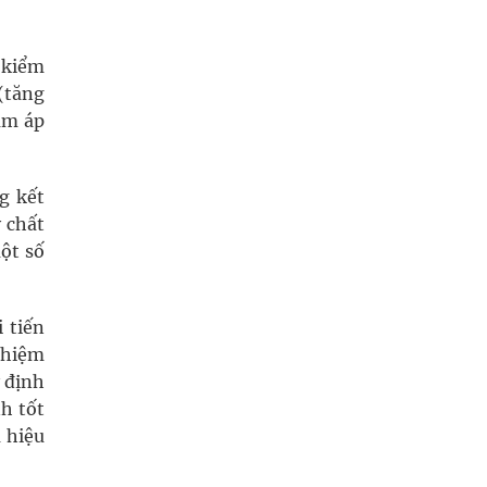
 kiểm
(tăng
am áp
g kết
 chất
một số
 tiến
ghiệm
 định
h tốt
 hiệu