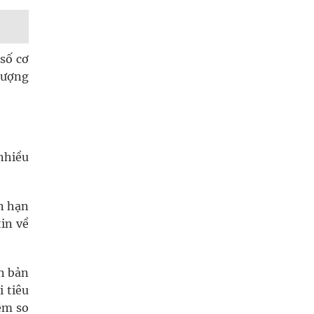
 số cơ
lượng
 nhiều
n hạn
in về
n bản
 tiêu
ệm so