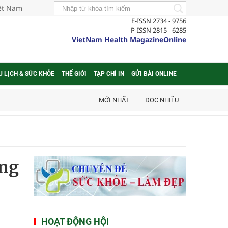
iệt Nam
E-ISSN 2734 - 9756
P-ISSN 2815 - 6285
VietNam Health MagazineOnline
U LỊCH & SỨC KHỎE
THẾ GIỚI
TẠP CHÍ IN
GỬI BÀI ONLINE
MỚI NHẤT
ĐỌC NHIỀU
ong
HOẠT ĐỘNG HỘI