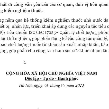
hát đi công văn yêu cầu các cơ quan, đơn vị liên quan
 Máu Của Các Loài Nhân Sâm (Panax Spp.): Tổng
ộng kiểm nghiệm thuốc.
ững năm qua hệ thống kiểm nghiệm thuốc nhà nước đã
ết bị, nhân lực, triển khai áp dụng các nguyên tắc tiêu
oàn quốc
)/ tiêu chuẩn ISO/IEC 17025- Quản lý chất lượng phòn
lực thử nghiệm, góp phần đáng kể vào công tác quản lý,
g, nhiệt độ cao nhất 35 độ
 bảo chất lượng thuốc từ khâu sản xuất, nhập khẩu, bảo
dụng, góp phần cho công tác chăm sóc sức khỏe nhân dân