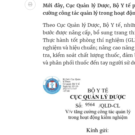
Mới đây, Cục Quản lý Dược, Bộ Y tế p
Tác Dụng Chống Kết Tập Tiểu Cầu Và Chống Đông
cường công tác quản lý trong hoạt đ
Theo Cục Quản lý Dược, Bộ Y tế, nh
Quan Bằng Chứng Dược Lý Và Cơ Chế Phân Tử
bước được nâng cấp, bổ sung trang thi
Xây dựng bản đồ mạng lưới cấp cứu ngoại viện t
Thực hành tốt phòng thí nghiệm (GLP
nghiệm và hiệu chuẩn; nâng cao năng 
Dự báo thời tiết ngày 08/8/2026: Bắc Bộ nắng nón
tra, kiểm soát chất lượng thuốc, đảm
và phân phối thuốc đến tay người sử 