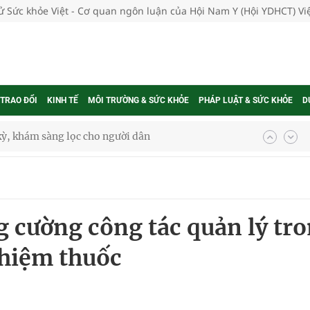
tử Sức khỏe Việt - Cơ quan ngôn luận của Hội Nam Y (Hội YDHCT) V
 TRAO ĐỔI
KINH TẾ
MÔI TRƯỜNG & SỨC KHỎE
PHÁP LUẬT & SỨC KHỎE
D
kỳ, khám sàng lọc cho người dân
ông cực hiệu quả
 chuyên gia
ng cường công tác quản lý tr
nghiệm thực tế
hiệm thuốc
ngừa ung thư