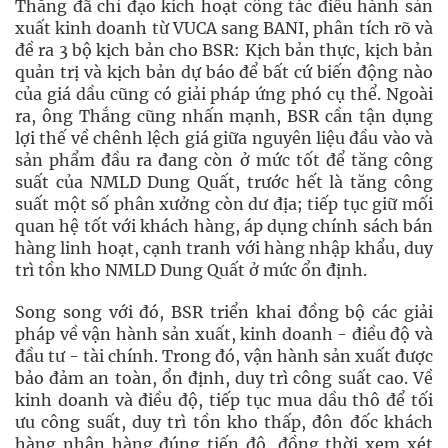
Thắng đã chỉ đạo kích hoạt công tác điều hành sản
xuất kinh doanh từ VUCA sang BANI, phân tích rõ và
đề ra 3 bộ kịch bản cho BSR: Kịch bản thực, kịch bản
quản trị và kịch bản dự báo để bất cứ biến động nào
của giá dầu cũng có giải pháp ứng phó cụ thể. Ngoài
ra, ông Thắng cũng nhấn mạnh, BSR cần tận dụng
lợi thế về chênh lệch giá giữa nguyên liệu đầu vào và
sản phẩm đầu ra đang còn ở mức tốt để tăng công
suất của NMLD Dung Quất, trước hết là tăng công
suất một số phân xưởng còn dư địa; tiếp tục giữ mối
quan hệ tốt với khách hàng, áp dụng chính sách bán
hàng linh hoạt, cạnh tranh với hàng nhập khẩu, duy
trì tồn kho NMLD Dung Quất ở mức ổn định.
Song song với đó, BSR triển khai đồng bộ các giải
pháp về vận hành sản xuất, kinh doanh - điều độ và
đầu tư - tài chính. Trong đó, vận hành sản xuất được
bảo đảm an toàn, ổn định, duy trì công suất cao. Về
kinh doanh và điều độ, tiếp tục mua dầu thô để tối
ưu công suất, duy trì tồn kho thấp, đôn đốc khách
hàng nhận hàng đúng tiến độ, đồng thời xem xét