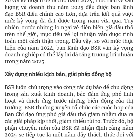
So với kế hoạch đề ra cho năm 2024, mục tiêu về sản
lượng và doanh thu năm 2025 đều được ban lãnh
đạo BSR điều chỉnh cao hơn, dựa trên kết quả vượt
mức kỳ vọng đã đạt được trong năm vừa qua. Tuy
nhiên, trước những lo ngại về diễn biến giá dầu thô
trên thế giới, mục tiêu về lợi nhuận vẫn được tính
toán một cách thận trọng. Dẫu vậy, so với mức thực
hiện của năm 2024, ban lãnh đạo BSR vẫn kỳ vọng
doanh nghiệp có thể lấy lại đà tăng trưởng lợi nhuận
trong năm 2025.
Xây dựng nhiều kịch bản, giải pháp đồng bộ
BSR luôn chú trọng vào công tác dự báo để chủ động
trong sản xuất kinh doanh, bảo đảm ứng phó linh
hoạt và thích ứng trước những biến động của thị
trường. BSR thường xuyên tổ chức các cuộc họp của
Ban Chỉ đạo ứng phó giá dầu thô giảm nhằm đưa ra
các giải pháp kịp thời, giảm thiểu rủi ro. Trước đó, bộ
phận chuyên môn của BSR đã nhận định rằng năm
2025 sẽ tiếp tục là một năm đầy thách thức đối với