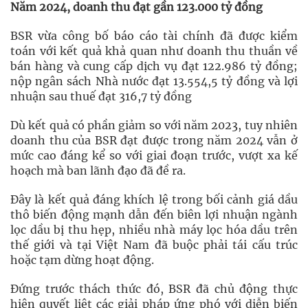
Năm 2024, doanh thu đạt gần 123.000 tỷ đồng
BSR vừa công bố báo cáo tài chính đã được kiểm
toán với kết quả khả quan như doanh thu thuần về
bán hàng và cung cấp dịch vụ đạt 122.986 tỷ đồng;
nộp ngân sách Nhà nước đạt 13.554,5 tỷ đồng và lợi
nhuận sau thuế đạt 316,7 tỷ đồng
Dù kết quả có phần giảm so với năm 2023, tuy nhiên
doanh thu của BSR đạt được trong năm 2024 vẫn ở
mức cao đáng kể so với giai đoạn trước, vượt xa kế
hoạch mà ban lãnh đạo đã đề ra.
Đây là kết quả đáng khích lệ trong bối cảnh giá dầu
thô biến động mạnh dẫn đến biên lợi nhuận ngành
lọc dầu bị thu hẹp, nhiều nhà máy lọc hóa dầu trên
thế giới và tại Việt Nam đã buộc phải tái cấu trúc
hoặc tạm dừng hoạt động.
Đứng trước thách thức đó, BSR đã chủ động thực
hiện quyết liệt các giải pháp ứng phó với diễn biến