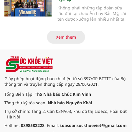
Không phải những tập đoàn sữa
lâu đời tại châu Âu hay Bắc Mỹ, cái
tên được xướng lên nhiều nhất tại
Giải thưởng Đổi mới Ngành sữa
Thế giới (World Dairy Innovation
Awards) 2026 lại đến từ Việt Nam.
Xem thêm
Vinamilk gây bất ngờ lớn khi giành
chiến thắng áp đảo với 5 hạng
mục giải thưởng, tạo nên một kỷ
lục chưa từng có trong lịch sử giải.
Điều gì giúp đại diện từ Việt Nam
tạo nên kỳ tích đặc biệt này?
Giấy phép hoạt động báo chí điện tử số 397/GP-BTTTT của Bộ
thông tin và truyền thông cấp ngày 28/06/2021.
Tổng Biên Tập:
ThS Nhà báo Chúc Kim Vinh
Tổng thư ký tòa soạn:
Nhà báo Nguyễn Khải
Trụ sở chính: Tầng 2, Căn 03NV03, khu đô thị Lideco, Hoài Đức
, Hà Nội
Hotline:
0898582228
. Email:
toasoansuckhoeviet@gmail.com