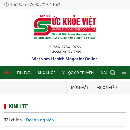
Thứ Sáu 07/08/2026 11:43
E-ISSN 2734 - 9756
P-ISSN 2815 - 6285
VietNam Health MagazineOnline
NLINE
TIN TỨC
SỨC KHỎE
Y HỌC CỔ TRUYỀN
NGHIÊN CỨU TRA
MỚI NHẤT
ĐỌC NHIỀU
KINH TẾ
Tài chính
Doanh nghiệp