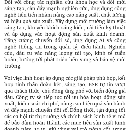
Đối với công tác nghiên cứu khoa học và đổi mới
sáng tạo, cần đẩy mạnh nghiên cứu, ứng dụng công
nghệ tiên tiến nhằm nâng cao năng suất, chất lượng
và hiệu quả sản xuất. Xây dựng môi trường làm việc
sáng tạo, khuyến khích sáng kiến, cải tiến kỹ thuật
và áp dụng vào hoạt động sản xuất kinh doanh.
Tăng cường chuyển đổi số, ứng dụng AI và công
nghệ thông tin trong quản lý, điều hành. Nghiên
cứu, đầu tư vào năng lượng tái tạo, kinh tế tuần
hoàn, hướng tới phát triển bền vững và bảo vệ môi
trường.
Với việc linh hoạt áp dụng các giải pháp phù hợp, kết
hợp tinh thần đoàn kết, sáng tạo, BSR tự tin vượt
qua thách thức, chủ động ứng phó với biến động giá
dầu. Công ty sẽ tiếp tục tối ưu hóa hoạt động sản
xuất, kiểm soát chi phí, nâng cao hiệu quả vận hành
và đẩy mạnh chuyển đổi số. Đồng thời, tận dụng tốt
các cơ hội từ thị trường và chính sách kinh tế vĩ mô
để bảo đảm hoàn thành các mục tiêu sản xuất kinh
doanh năm 2025, giữ vững vai trò nòng cốt trong