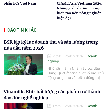
phần FCS Viet Nam
CIAME Asia Vietnam 2026:
Những dấu ấn tiên phong
kiến tạo nền nông nghiệp
hiện đại
CÁC TIN KHÁC
BSR lập kỷ lục doanh thu và sản lượng trong
nửa đầu năm 2026
21:50
|
25/07/2026
Doanh
nghiệp
Nhờ vận hành Nhà máy Lọc dầu
Dung Quất ở công suất kỷ lục, chủ
động ứng phó với biến động thị
trường và triển khai đồng bộ các
giải pháp quản trị, doanh nghiệp
Vinamilk: Khi chất lượng sản phẩm trở thành
đạt doanh thu hợp nhất hơn
100.900 tỷ đồng trong 6 tháng đầu
đạo đức nghề nghiệp
năm 2026, vượt xa kế hoạch và tạo
17:25
|
25/07/2026
Doanh