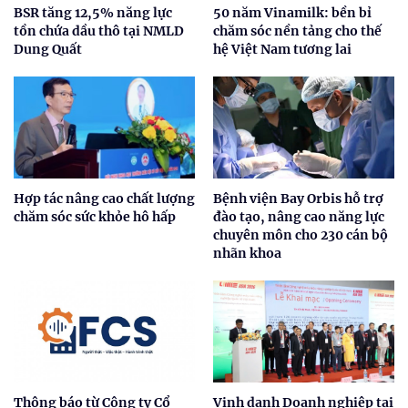
BSR tăng 12,5% năng lực
50 năm Vinamilk: bền bỉ
tồn chứa dầu thô tại NMLD
chăm sóc nền tảng cho thế
Dung Quất
hệ Việt Nam tương lai
Hợp tác nâng cao chất lượng
Bệnh viện Bay Orbis hỗ trợ
chăm sóc sức khỏe hô hấp
đào tạo, nâng cao năng lực
chuyên môn cho 230 cán bộ
nhãn khoa
Thông báo từ Công ty Cổ
Vinh danh Doanh nghiệp tại