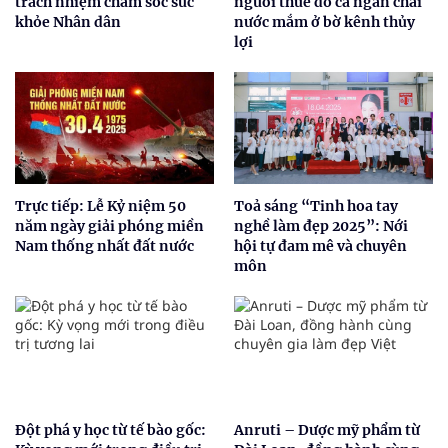
trách nhiệm chăm sóc sức
người thuê đổ cả ngàn chai
khỏe Nhân dân
nước mắm ở bờ kênh thủy
lợi
Trực tiếp: Lễ Kỷ niệm 50
Toả sáng “Tinh hoa tay
năm ngày giải phóng miền
nghề làm đẹp 2025”: Nới
Nam thống nhất đất nước
hội tự đam mê và chuyên
môn
Đột phá y học từ tế bào gốc:
Anruti – Dược mỹ phẩm từ