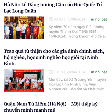
Hà Nội: Lễ Dâng hương Cẩn cáo Đức Quốc Tổ
Lạc Long Quân
00:00
|
15/08/2024
Tin nổi bật
Kỷ niệm 70 năm ngày Giải phóng
huyện Thanh Oai (16/8/1954 -
16/8/2024). Trong khuôn khổ đề án
“Đường vào Vương quốc Vua Hùng
trên không gian thực tế ảo” do
Giáo hội Phật giáo Việt Nam, Hội
Trao quà từ thiện cho các gia đình chính sách,
Nam y Việt Nam, và Chương trình
hộ nghèo, học sinh nghèo học giỏi tại Ninh
truyền thông Việt đồng hành cùng
Bình.
doanh nghiệp chủ trì, nhiều hoạt
động văn hóa cội nguồn đã được
10:10
|
24/04/2024
Tin nổi bật
triển khai trong suốt hai năm qua.
Mới đây, tại Xã Trường Yên, huyện
Hoa Lư, tỉnh Ninh Bình, Viện
Nghiên cứu Bảo tồn và Phát triển
Văn hóa Đông Nam Á, Viện Nghiên
cứu, Ứng dụng và Phát triển Y
dược học cổ truyền (thuộc Hội
Quận Nam Từ Liêm (Hà Nội) - Một thập kỷ
Nghiên cứu Khoa học về Đông
chuyển mình mạnh mẽ