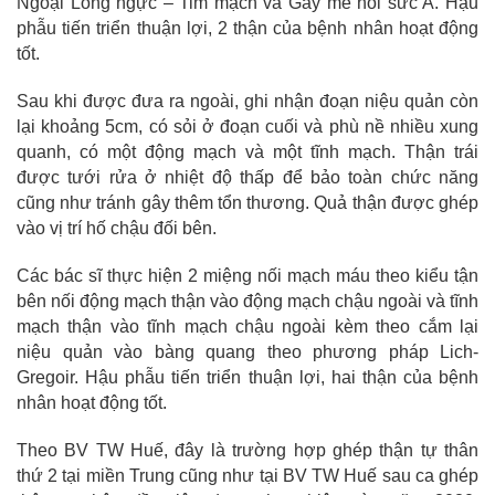
Ngoại Lồng ngực – Tim mạch và Gây mê hồi sức A. Hậu
phẫu tiến triển thuận lợi, 2 thận của bệnh nhân hoạt động
tốt.
Sau khi được đưa ra ngoài, ghi nhận đoạn niệu quản còn
lại khoảng 5cm, có sỏi ở đoạn cuối và phù nề nhiều xung
quanh, có một động mạch và một tĩnh mạch. Thận trái
được tưới rửa ở nhiệt độ thấp để bảo toàn chức năng
cũng như tránh gây thêm tổn thương. Quả thận được ghép
vào vị trí hố chậu đối bên.
Các bác sĩ thực hiện 2 miệng nối mạch máu theo kiểu tận
bên nối động mạch thận vào động mạch chậu ngoài và tĩnh
mạch thận vào tĩnh mạch chậu ngoài kèm theo cắm lại
niệu quản vào bàng quang theo phương pháp Lich-
Gregoir. Hậu phẫu tiến triển thuận lợi, hai thận của bệnh
nhân hoạt động tốt.
Theo BV TW Huế, đây là trường hợp ghép thận tự thân
thứ 2 tại miền Trung cũng như tại BV TW Huế sau ca ghép