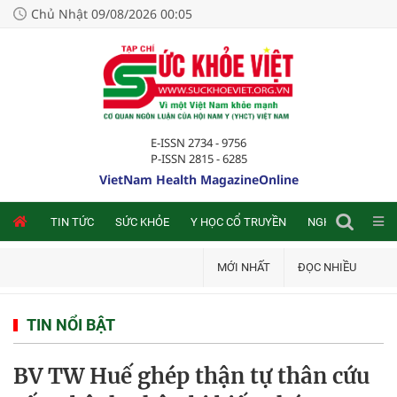
Chủ Nhật 09/08/2026 00:05
E-ISSN 2734 - 9756
P-ISSN 2815 - 6285
VietNam Health MagazineOnline
NLINE
TIN TỨC
SỨC KHỎE
Y HỌC CỔ TRUYỀN
NGHIÊN CỨU TRA
MỚI NHẤT
ĐỌC NHIỀU
TIN NỔI BẬT
BV TW Huế ghép thận tự thân cứu