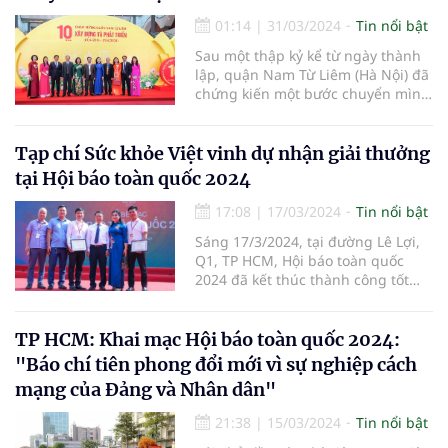
Nam Á – Việt Nam) phối hợp với
các cơ quan hữu quan tổ chức
01:14
|
31/03/2024
Tin nổi bật
chương trình:“Du Xuân đón lộc
Sau một thập kỷ kể từ ngày thành
Giáp Thìn 2024”, Dựlễ dâng hương
lập, quận Nam Từ Liêm (Hà Nội) đã
Đền thờ Vua Đinh Tiên Hoàng và
chứng kiến một bước chuyển mình
làm từ thiện tại xã Trường Yên,
mạnh mẽ, từ một vùng quê ven đô
huyện Hoa Lư, tỉnh Ninh Bình”.
bước vào kỷ nguyên mới với diện
mạo đô thị văn minh và hiện đại.
Tạp chí Sức khỏe Việt vinh dự nhận giải thưởng
tại Hội báo toàn quốc 2024
17:08
|
17/03/2024
Tin nổi bật
Sáng 17/3/2024, tại đường Lê Lợi,
Q1, TP HCM, Hội báo toàn quốc
2024 đã kết thúc thành công tốt
đẹp. Hội báo đã có nhiều hoạt
động sôi nổi, giàu ý nghĩa, tạo cơ
hội để những người trong nghề
TP HCM: Khai mạc Hội báo toàn quốc 2024:
được giao lưu, học hỏi; chung sức,
"Báo chí tiên phong đổi mới vì sự nghiệp cách
đồng lòng thúc đẩy tinh thần đổi
mạng của Đảng và Nhân dân"
mới sáng tạo trong hoạt động báo
chí. Tại Hội báo, Chi hội Nhà báo
21:38
|
15/03/2024
Tin nổi bật
Tạp chí Sức khỏe Việt đã vinh dự