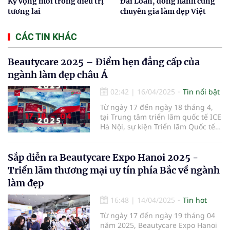
Kỳ vọng mới trong điều trị
Đài Loan, đồng hành cùng
tương lai
chuyên gia làm đẹp Việt
CÁC TIN KHÁC
Beautycare 2025 – Điểm hẹn đẳng cấp của
ngành làm đẹp châu Á
02:42
|
16/04/2025
Tin nổi bật
Từ ngày 17 đến ngày 18 tháng 4,
tại Trung tâm triển lãm quốc tế ICE
Hà Nội, sự kiện Triển lãm Quốc tế
Ngành Làm Đẹp – Beautycare 2025
đã chính thức khai mạc với chủ đề
"Vẻ đẹp bền vững – Công nghệ
Sắp diễn ra Beautycare Expo Hanoi 2025 -
định hình tương lai".
Triển lãm thương mại uy tín phía Bắc về ngành
làm đẹp
16:48
|
14/04/2025
Tin hot
Từ ngày 17 đến ngày 19 tháng 04
năm 2025, Beautycare Expo Hanoi