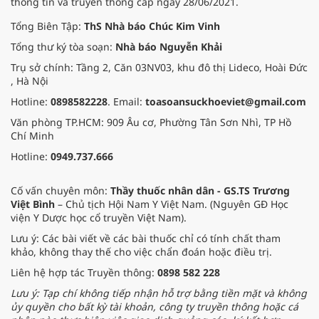
thông tin và truyền thông cấp ngày 28/06/2021.
Tổng Biên Tập:
ThS Nhà báo Chúc Kim Vinh
Tổng thư ký tòa soạn:
Nhà báo Nguyễn Khải
Trụ sở chính: Tầng 2, Căn 03NV03, khu đô thị Lideco, Hoài Đức
, Hà Nội
Hotline:
0898582228
. Email:
toasoansuckhoeviet@gmail.com
Văn phòng TP.HCM: 909 Âu cơ, Phường Tân Sơn Nhì, TP Hồ
Chí Minh
Hotline:
0949.737.666
Cố vấn chuyên môn:
Thầy thuốc nhân dân - GS.TS Trương
Việt Bình
– Chủ tịch Hội Nam Y Việt Nam. (Nguyên GĐ Học
viện Y Dược học cổ truyền Việt Nam).
Lưu ý: Các bài viết về các bài thuốc chỉ có tính chất tham
khảo, không thay thế cho việc chẩn đoán hoặc điều trị.
Liên hệ hợp tác Truyền thông:
0898 582 228
Lưu ý: Tạp chí không tiếp nhận hỗ trợ bằng tiền mặt và không
ủy quyền cho bất kỳ tài khoản, công ty truyền thông hoặc cá