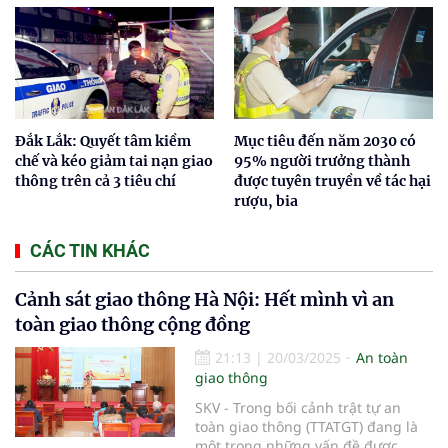
Đắk Lắk: Quyết tâm kiềm
Mục tiêu đến năm 2030 có
chế và kéo giảm tai nạn giao
95% người trưởng thành
thông trên cả 3 tiêu chí
được tuyên truyền về tác hại
rượu, bia
CÁC TIN KHÁC
Cảnh sát giao thông Hà Nội: Hết mình vì an
toàn giao thông cộng đồng
21:13
|
20/03/2025
An toàn
giao thông
SKV - Trong bối cảnh trật tự an
toàn giao thông (TTATGT) đang là
một trong những vấn đề được