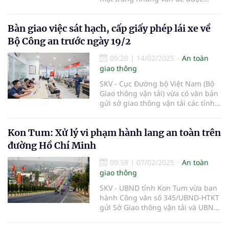
quan tâm hàng đầu, lực lượng
Cảnh sát giao thông (CSGT) Hà Nội
Bàn giao việc sát hạch, cấp giấy phép lái xe về
không ngừng nỗ lực nhằm nâng
cao nhận thức và ý thức chấp hành
Bộ Công an trước ngày 19/2
pháp luật của người dân.
09:20
|
14/02/2025
An toàn
giao thông
SKV - Cục Đường bộ Việt Nam (Bộ
Giao thông vận tải) vừa có văn bản
gửi sở giao thông vận tải các tỉnh,
thành phố trực thuộc Trung ương
chuẩn bị bàn giao nhiệm vụ quản
Kon Tum: Xử lý vi phạm hành lang an toàn trên
lý Nhà nước về sát hạch, cấp giấy
phép lái xe từ Bộ Giao thông vận
đường Hồ Chí Minh
tải (Bộ GTVT) sang Bộ Công an.
09:58
|
07/02/2025
An toàn
giao thông
SKV - UBND tỉnh Kon Tum vừa ban
hành Công văn số 345/UBND-HTKT
gửi Sở Giao thông vận tải và UBND
các huyện, thành phố về việc xử lý
vi phạm hành lang an toàn giao