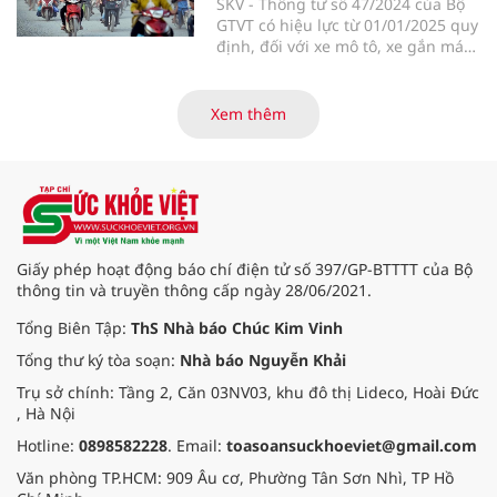
SKV - Thông tư số 47/2024 của Bộ
GTVT có hiệu lực từ 01/01/2025 quy
định, đối với xe mô tô, xe gắn máy
có thời gian sản xuất trên 5 năm
đến 12 năm, chu kỳ kiểm định khí
thải định kỳ là 24 tháng; thời gian
Xem thêm
sản xuất trên 12 năm, chu kỳ kiểm
định định kỳ là 12 tháng. Với số
lượng phương tiện lớn, TP.HCM đã
sớm chuẩn bị kế hoạch thực hiện
nội dung này.
Giấy phép hoạt động báo chí điện tử số 397/GP-BTTTT của Bộ
thông tin và truyền thông cấp ngày 28/06/2021.
Tổng Biên Tập:
ThS Nhà báo Chúc Kim Vinh
Tổng thư ký tòa soạn:
Nhà báo Nguyễn Khải
Trụ sở chính: Tầng 2, Căn 03NV03, khu đô thị Lideco, Hoài Đức
, Hà Nội
Hotline:
0898582228
. Email:
toasoansuckhoeviet@gmail.com
Văn phòng TP.HCM: 909 Âu cơ, Phường Tân Sơn Nhì, TP Hồ