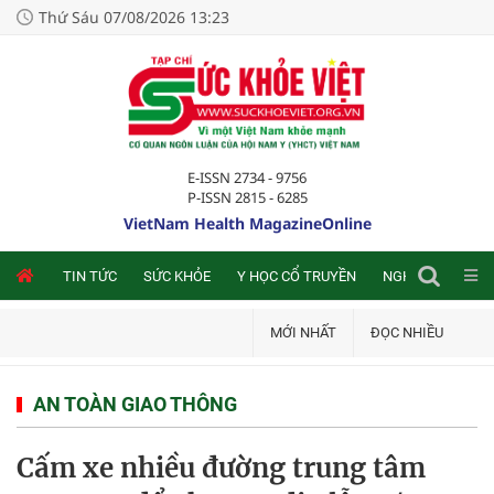
Thứ Sáu 07/08/2026 13:23
E-ISSN 2734 - 9756
P-ISSN 2815 - 6285
VietNam Health MagazineOnline
NLINE
TIN TỨC
SỨC KHỎE
Y HỌC CỔ TRUYỀN
NGHIÊN CỨU TRA
MỚI NHẤT
ĐỌC NHIỀU
AN TOÀN GIAO THÔNG
Cấm xe nhiều đường trung tâm