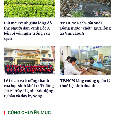
Giữ màu xanh giữa lòng đô
TP.HCM: Rạch Cầu Suối –
thị: Người dân Vĩnh Lộc A
Dòng nước "chết" giữa lòng
bền bỉ với nghề trồng rau
xã Vĩnh Lộc A
sạch
Lễ tri ân và trưởng thành
TP.HCM tăng cường quản lý
của học sinh khối 12 Trường
thuế hộ kinh doanh
THPT Tây Thạnh: Xúc động,
tự hào và đầy hy vọng
CÙNG CHUYÊN MỤC