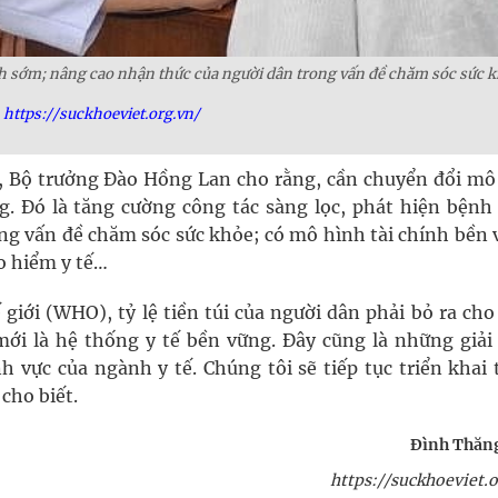
nh sớm; nâng cao nhận thức của người dân trong vấn đề chăm sóc sức 
https://suckhoeviet.org.vn/
ân, Bộ trưởng Đào Hồng Lan cho rằng, cần chuyển đổi mô
. Đó là tăng cường công tác sàng lọc, phát hiện bệnh
ng vấn đề chăm sóc sức khỏe; có mô hình tài chính bền 
o hiểm y tế…
giới (WHO), tỷ lệ tiền túi của người dân phải bỏ ra ch
ới là hệ thống y tế bền vững. Đây cũng là những giải
h vực của ngành y tế. Chúng tôi sẽ tiếp tục triển khai
cho biết.
Đình Thăng
https://suckhoeviet.o