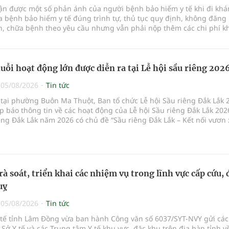
hận được một số phản ánh của người bệnh bảo hiểm y tế khi đi kh
 bệnh bảo hiểm y tế đúng trình tự, thủ tục quy định, không đăng 
, chữa bệnh theo yêu cầu nhưng vẫn phải nộp thêm các chi phí 
a bệnh ngoài phần cùng chi trả.
uỗi hoạt động lớn được diễn ra tại Lễ hội sầu riêng 202
|
05/08/2026
Tin tức
 tại phường Buôn Ma Thuột, Ban tổ chức Lễ hội Sầu riêng Đắk Lắk 
p báo thông tin về các hoạt động của Lễ hội Sầu riêng Đắk Lắk 202
êng Đắk Lắk năm 2026 có chủ đề “Sầu riêng Đắk Lắk – Kết nối vươn 
hức từ ngày 15/8/2026 đến ngày 02/9/2026 tại phường Buôn Ma Thu
 phường Tuy Hòa và một số xã trồng sầu riêng trên địa bàn tỉnh.
rà soát, triển khai các nhiệm vụ trong lĩnh vực cấp cứu, 
uỵ
|
05/08/2026
Tin tức
Y tế tỉnh Lâm Đồng vừa ban hành Công văn số 6037/SYT-NVY gửi cá
 Sở Y tế và các Trung tâm Y tế khu vực, đặc khu trên địa bàn tỉnh về