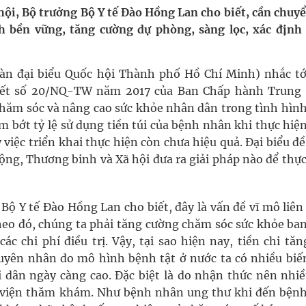
 hội, Bộ trưởng Bộ Y tế Đào Hồng Lan cho biết, cần chuy
 bền vững, tăng cường dự phòng, sàng lọc, xác định
oàn quốc
g trưởng mới của Việt Nam
n đại biểu Quốc hội Thành phố Hồ Chí Minh) nhắc tớ
uyết số 20/NQ-TW năm 2017 của Ban Chấp hành Trung
kỳ, khám sàng lọc cho người dân
chăm sóc và nâng cao sức khỏe nhân dân trong tình hình
m bớt tỷ lệ sử dụng tiền túi của bệnh nhân khi thực hiệ
ông cực hiệu quả
y việc triển khai thực hiện còn chưa hiệu quả. Đại biểu đ
ộng, Thương binh và Xã hội đưa ra giải pháp nào để thự
g Bộ Y tế Đào Hồng Lan cho biết, đây là vấn đề vĩ mô liê
Theo đó, chúng ta phải tăng cường chăm sóc sức khỏe ban
c chi phí điều trị. Vậy, tại sao hiện nay, tiền chi tă
ên nhân do mô hình bệnh tật ở nước ta có nhiều biến
 dân ngày càng cao. Đặc biệt là do nhận thức nên nhiề
 viện thăm khám. Như bệnh nhân ung thư khi đến bệnh