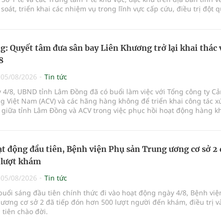
à soát, triển khai các nhiệm vụ trong lĩnh vực cấp cứu, điều trị đột q
: Quyết tâm đưa sân bay Liên Khương trở lại khai thác 
8
|
05/08/2026
Tin tức
 4/8, UBND tỉnh Lâm Đồng đã có buổi làm việc với Tổng công ty C
 Việt Nam (ACV) và các hãng hàng không để triển khai công tác xú
 giữa tỉnh Lâm Đồng và ACV trong việc phục hồi hoạt động hàng k
ở mới các đường bay nội địa và quốc tế.
t động đầu tiên, Bệnh viện Phụ sản Trung ương cơ sở 2
 lượt khám
|
05/08/2026
Tin tức
buổi sáng đầu tiên chính thức đi vào hoạt động ngày 4/8, Bệnh vi
ương cơ sở 2 đã tiếp đón hơn 500 lượt người đến khám, điều trị v
tiên chào đời.