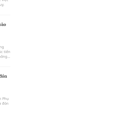
uỵ.
vào
ảng
c tiến
hông,
 đón
ện Phụ
à đón