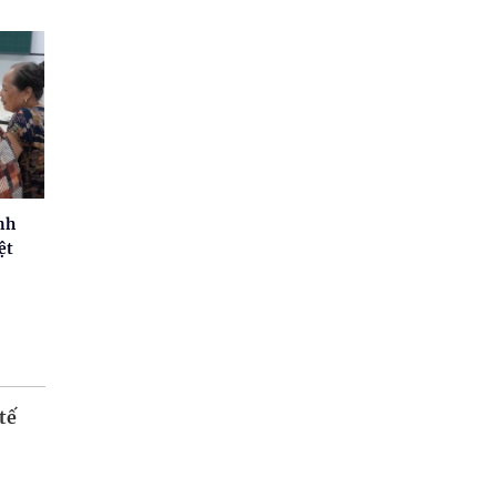
nh
ệt
tế