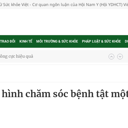
tử Sức khỏe Việt - Cơ quan ngôn luận của Hội Nam Y (Hội YDHCT) V
 TRAO ĐỔI
KINH TẾ
MÔI TRƯỜNG & SỨC KHỎE
PHÁP LUẬT & SỨC KHỎE
D
 chuyên gia
nghiệm thực tế
 hình chăm sóc bệnh tật mộ
ngừa ung thư
 Máu Của Các Loài Nhân Sâm (Panax Spp.): Tổng