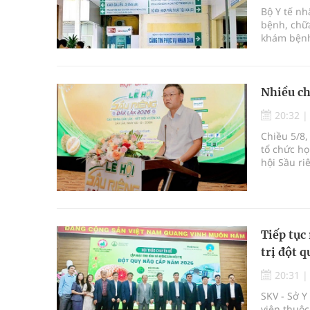
Bộ Y tế n
bệnh, chữa
khám bệnh
bệnh, chữ
Nhiều ch
20:32
Chiều 5/8,
tổ chức họ
hội Sầu ri
được tổ c
Krông Pắc,
Tiếp tục 
trị đột q
20:31
SKV - Sở 
viện thuộc