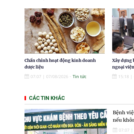
Chấn chỉnh hoạt động kinh doanh
Xây dựng 
dược liệu
ngoại việ
07:07
|
07/08/2026
Tin tức
15:18
|
CÁC TIN KHÁC
Bệnh việ
nếu khôn
07:07