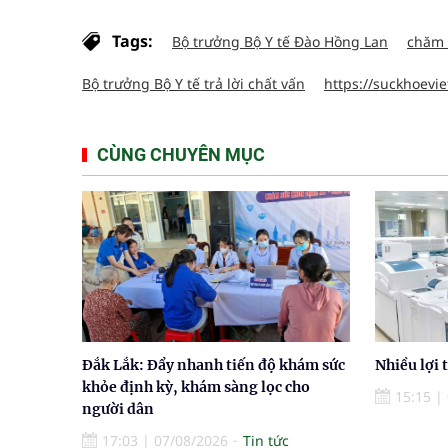
Tags:
Bộ trưởng Bộ Y tế Đào Hồng Lan
chăm 
Bộ trưởng Bộ Y tế trả lời chất vấn
https://suckhoevie
CÙNG CHUYÊN MỤC
Đắk Lắk: Đẩy nhanh tiến độ khám sức
Nhiều lợi 
khỏe định kỳ, khám sàng lọc cho
15:15
|
người dân
17:03
|
07/08/2026
Tin tức