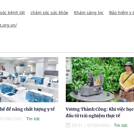
sóc bệnh tật
chăm sóc sức khỏe
Khám sàng lọc
Bảo hiểm y 
t.org.vn/
thế để nâng chất lượng y tế
Vương Thành Công: Khi việc học
đầu từ trải nghiệm thực tế
07/08/2026
Tin tức
09:31
|
07/08/2026
Tin tức