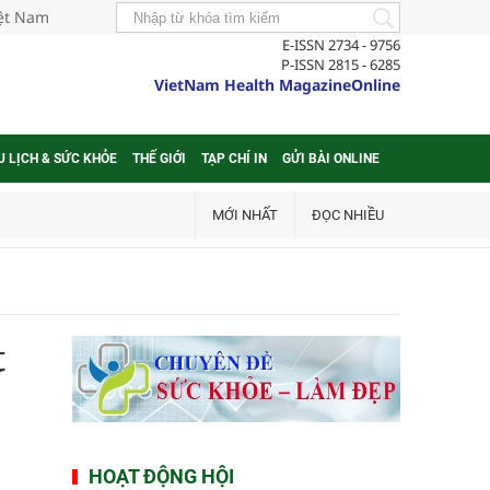
iệt Nam
E-ISSN 2734 - 9756
P-ISSN 2815 - 6285
VietNam Health MagazineOnline
U LỊCH & SỨC KHỎE
THẾ GIỚI
TẠP CHÍ IN
GỬI BÀI ONLINE
MỚI NHẤT
ĐỌC NHIỀU
t
HOẠT ĐỘNG HỘI