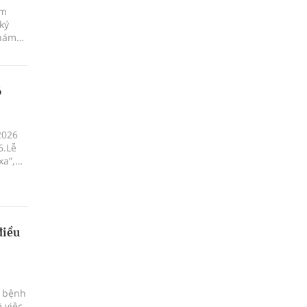
ám
ký
khám
6
2026
6.Lễ
xa”,
ột, xã
điều
c bệnh
 việc