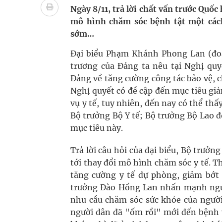
Quan Bằng Chứng Dược Lý Và Cơ Chế Phân Tử
Ngày 8/11, trả lời chất vấn trước Quốc
mô hình chăm sóc bệnh tật một cách
Xây dựng bản đồ mạng lưới cấp cứu ngoại viện t
sớm…
"Nền kinh tế bạc" có thể trở thành động lực tăn
Đại biểu Phạm Khánh Phong Lan (đoà
trương của Đảng ta nêu tại Nghị q
Đắk Lắk: Đẩy nhanh tiến độ khám sức khỏe định 
Đảng về tăng cường công tác bảo vệ, 
Nghị quyết có đề cập đến mục tiêu giả
Tổng hợp những cách trị thâm body nách, bẹn, m
vụ y tế, tuy nhiên, đến nay có thể thấ
Bộ trưởng Bộ Y tế; Bộ trưởng Bộ Lao đ
mục tiêu này.
Trả lời câu hỏi của đại biểu, Bộ trưởn
tới thay đổi mô hình chăm sóc y tế. 
tăng cường y tế dự phòng, giảm bớt cá
trưởng Đào Hồng Lan nhấn mạnh nguy
nhu cầu chăm sóc sức khỏe của người
người dân đã "ốm rồi" mới đến bệnh