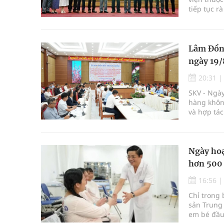
tiếp tục r
Lâm Đồng
ngày 19/
20:31
SKV - Ngày
hàng không
và hợp tác
thúc đẩy m
Ngày hoạ
hơn 500
16:56
Chỉ trong 
sản Trung 
em bé đầu 