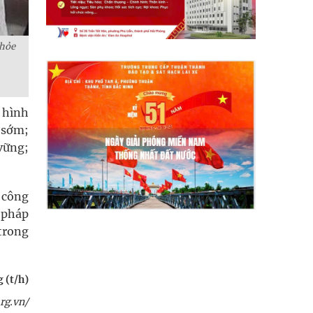
khỏe
 hình
 sớm;
vững;
o công
 pháp
 trong
 (t/h)
rg.vn/