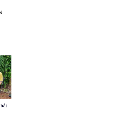
tế
 bắt