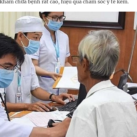
 khám chữa bệnh rất cao, hiệu quả chăm sóc y tế kém.