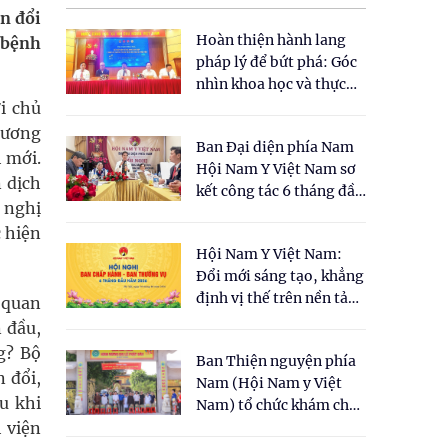
ển đổi
Hoàn thiện hành lang
 bệnh
pháp lý để bứt phá: Góc
nhìn khoa học và thực
tiễn tại Tọa đàm " Đề
i chủ
xuất một số nội dung
 ương
Ban Đại diện phía Nam
cho Luật Y dược cổ
 mới.
Hội Nam Y Việt Nam sơ
truyền Việt Nam"
n dịch
kết công tác 6 tháng đầu
ề nghị
năm 2026
c hiện
Hội Nam Y Việt Nam:
Đổi mới sáng tạo, khẳng
định vị thế trên nền tảng
n quan
y học cổ truyền và khoa
 đầu,
học hiện đại
ng? Bộ
Ban Thiện nguyện phía
 đổi,
Nam (Hội Nam y Việt
u khi
Nam) tổ chức khám chữa
 viện
bệnh y học cổ truyền và