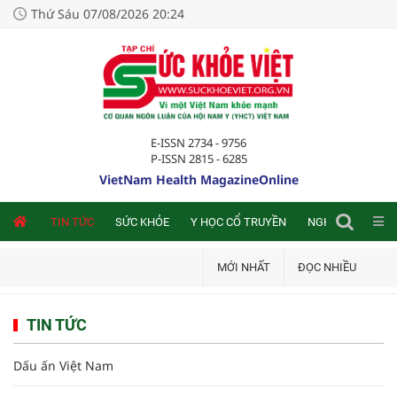
Thứ Sáu 07/08/2026 20:24
E-ISSN 2734 - 9756
P-ISSN 2815 - 6285
VietNam Health MagazineOnline
NLINE
TIN TỨC
SỨC KHỎE
Y HỌC CỔ TRUYỀN
NGHIÊN CỨU TRA
MỚI NHẤT
ĐỌC NHIỀU
TIN TỨC
Dấu ấn Việt Nam