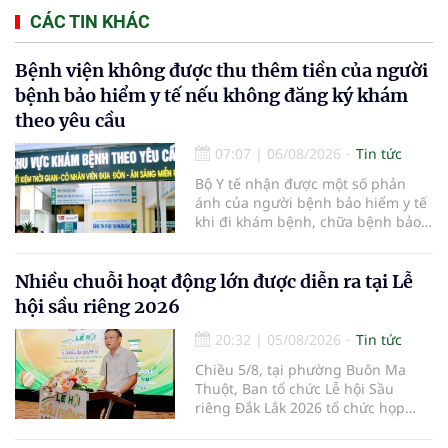
CÁC TIN KHÁC
Bệnh viện không được thu thêm tiền của người
bệnh bảo hiểm y tế nếu không đăng ký khám
theo yêu cầu
07:07
|
06/08/2026
Tin tức
Bộ Y tế nhận được một số phản
ánh của người bệnh bảo hiểm y tế
khi đi khám bệnh, chữa bệnh bảo
hiểm y tế đúng trình tự, thủ tục
quy định, không đăng ký khám
bệnh, chữa bệnh theo yêu cầu
Nhiều chuỗi hoạt động lớn được diễn ra tại Lễ
nhưng vẫn phải nộp thêm các chi
hội sầu riêng 2026
phí khám bệnh, chữa bệnh ngoài
phần cùng chi trả.
20:32
|
05/08/2026
Tin tức
Chiều 5/8, tại phường Buôn Ma
Thuột, Ban tổ chức Lễ hội Sầu
riêng Đắk Lắk 2026 tổ chức họp
báo thông tin về các hoạt động của
Lễ hội Sầu riêng Đắk Lắk 2026.Lễ