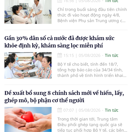
16:56
|
05/08/2026
Tin tức
Chỉ trong buổi sáng đầu tiên chính
thức đi vào hoạt động ngày 4/8,
Bệnh viện Phụ sản Trung ương cơ
sở 2 đã tiếp đón hơn 500 lượt
người đến khám, điều trị và đón
em bé đầu tiên chào đời.
Gần 30% dân số cả nước đã được khám sức
khỏe định kỳ, khám sàng lọc miễn phí
15:15
|
05/08/2026
Tin tức
Bộ Y tế cho biết, tính đến 18/7,
tổng hợp báo cáo của 34/34 tỉnh,
thành phố về tình hình triển khai
khám sức khỏe định kỳ, khám sàng
lọc miễn phí cho người dân, ghi
nhận 32.286.360 người, chiếm gần
Đề xuất bổ sung 8 chính sách mới về hiến, lấy,
30% dân số cả nước đã được khám
ghép mô, bộ phận cơ thể người
sức khỏe định kỳ năm nay.
07:07
|
05/08/2026
Tin tức
Trong thời gian tới, Trung tâm
Điều phối ghép tạng quốc gia sẽ
tiếp tục phối hợp Bộ Y tế, các bệnh