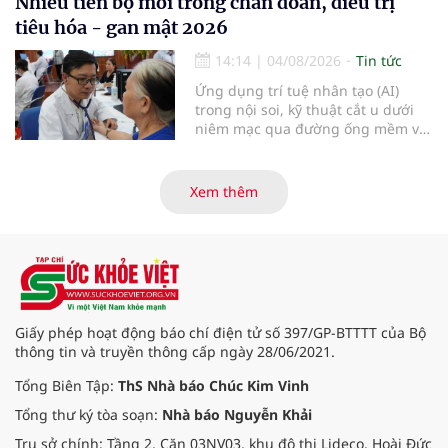
Nhiều tiến bộ mới trong chẩn đoán, điều trị
viện Bạch Mai cơ sở Ninh Bình.
tiêu hóa - gan mật 2026
14:14
|
04/08/2026
Tin tức
Ứng dụng trí tuệ nhân tạo (AI)
trong nội soi, kỹ thuật cắt u dưới
niêm mạc qua đường ống mềm và
các tiến bộ mới hướng tới "chữa
khỏi chức năng" bệnh viêm gan B
là những nội dung trọng tâm được
Xem thêm
báo cáo tại Hội thảo khoa học cập
nhật chẩn đoán và điều trị bệnh lý
tiêu hóa - gan mật vừa diễn ra
ngày 1/8 tại Bệnh viện Đại học
quốc tế Hồng Bàng.
Giấy phép hoạt động báo chí điện tử số 397/GP-BTTTT của Bộ
thông tin và truyền thông cấp ngày 28/06/2021.
Tổng Biên Tập:
ThS Nhà báo Chúc Kim Vinh
Tổng thư ký tòa soạn:
Nhà báo Nguyễn Khải
Trụ sở chính: Tầng 2, Căn 03NV03, khu đô thị Lideco, Hoài Đức