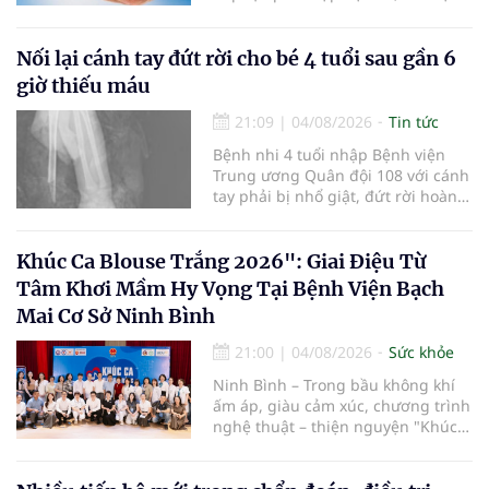
viện và các cơ quan liên quan để
mở rộng mạng lưới điều phối, tăng
cường truyền thông, hoàn thiện
Nối lại cánh tay đứt rời cho bé 4 tuổi sau gần 6
quy trình chuyên môn và hệ thống
giờ thiếu máu
pháp luật để thúc đẩy lĩnh vực
hiến và ghép mô tạng.
21:09
|
04/08/2026
Tin tức
Bệnh nhi 4 tuổi nhập Bệnh viện
Trung ương Quân đội 108 với cánh
tay phải bị nhổ giật, đứt rời hoàn
toàn do tai nạn giao thông. Dù
mạch máu, thần kinh bị tổn
thương nặng và thời gian thiếu
Khúc Ca Blouse Trắng 2026": Giai Điệu Từ
máu kéo dài, các bác sĩ đã tái lập
Tâm Khơi Mầm Hy Vọng Tại Bệnh Viện Bạch
tuần hoàn thành công sau ca vi
Mai Cơ Sở Ninh Bình
phẫu kéo dài 3 giờ.
21:00
|
04/08/2026
Sức khỏe
Ninh Bình – Trong bầu không khí
ấm áp, giàu cảm xúc, chương trình
nghệ thuật – thiện nguyện "Khúc
ca Blouse trắng" đã chính thức
khởi động hành trình năm 2026 với
điểm dừng chân đầu tiên tại Bệnh