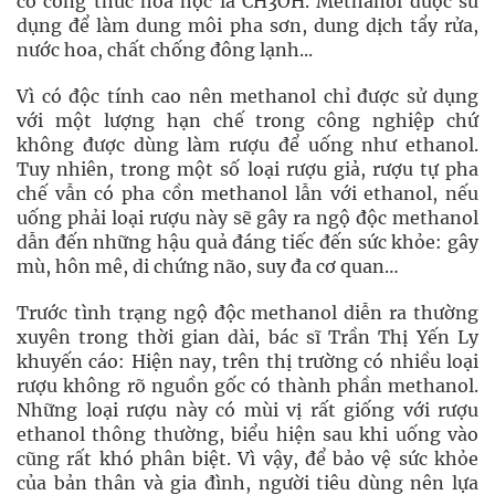
có công thức hóa học là CH3OH. Methanol được sử
dụng để làm dung môi pha sơn, dung dịch tẩy rửa,
nước hoa, chất chống đông lạnh...
Vì có độc tính cao nên methanol chỉ được sử dụng
với một lượng hạn chế trong công nghiệp chứ
không được dùng làm rượu để uống như ethanol.
Tuy nhiên, trong một số loại rượu giả, rượu tự pha
chế vẫn có pha cồn methanol lẫn với ethanol, nếu
uống phải loại rượu này sẽ gây ra ngộ độc methanol
dẫn đến những hậu quả đáng tiếc đến sức khỏe: gây
mù, hôn mê, di chứng não, suy đa cơ quan…
Trước tình trạng ngộ độc methanol diễn ra thường
xuyên trong thời gian dài, bác sĩ Trần Thị Yến Ly
khuyến cáo: Hiện nay, trên thị trường có nhiều loại
rượu không rõ nguồn gốc có thành phần methanol.
Những loại rượu này có mùi vị rất giống với rượu
ethanol thông thường, biểu hiện sau khi uống vào
cũng rất khó phân biệt. Vì vậy, để bảo vệ sức khỏe
của bản thân và gia đình, người tiêu dùng nên lựa