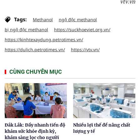
vtv.vn
Tags:
Methanol
ngộ độc methanol
bị ngộ độc methanol
https://suckhoeviet.org.vn/
https://kinhtexaydung.petrotimes.vn/
https://dulich.petrotimes.vn/
https://vtv.vn/
CÙNG CHUYÊN MỤC
Đắk Lắk: Đẩy nhanh tiến độ
Nhiều lợi thế để nâng chất
khám sức khỏe định kỳ,
lượng y tế
khám sàng lọc cho người