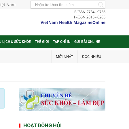
Việt Nam
E-ISSN 2734 - 9756
P-ISSN 2815 - 6285
VietNam Health MagazineOnline
U LỊCH & SỨC KHỎE
THẾ GIỚI
TẠP CHÍ IN
GỬI BÀI ONLINE
MỚI NHẤT
ĐỌC NHIỀU
HOẠT ĐỘNG HỘI