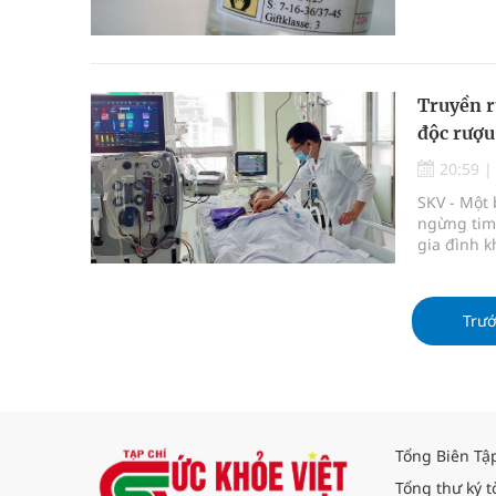
Truyền r
độc rượu
20:59
SKV - Một 
ngừng tim
gia đình k
Trư
Tổng Biên Tậ
Tổng thư ký t