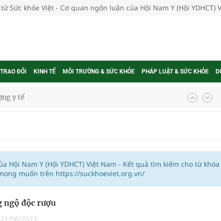
 tử Sức khỏe Việt - Cơ quan ngôn luận của Hội Nam Y (Hội YDHCT) 
 TRAO ĐỔI
KINH TẾ
MÔI TRƯỜNG & SỨC KHỎE
PHÁP LUẬT & SỨC KHỎE
D
ợng y tế
ổi theo cách ít ai ngờ tới
hát triển gắn với chuyển đổi số
ờng Phú Thạnh
của Hội Nam Y (Hội YDHCT) Việt Nam - Kết quả tìm kiếm cho từ khóa
mong muốn trên https://suckhoeviet.org.vn/
hìn phụ nữ mỗi năm
 ngộ độc rượu
|
21/06/2023