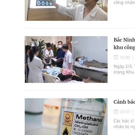
công nhân
Bắc Ninh
khu công
10:45
Ngày 2/3, 
trong Khu
Cảnh báo
03:07
Các bác sĩ
nhân bị n