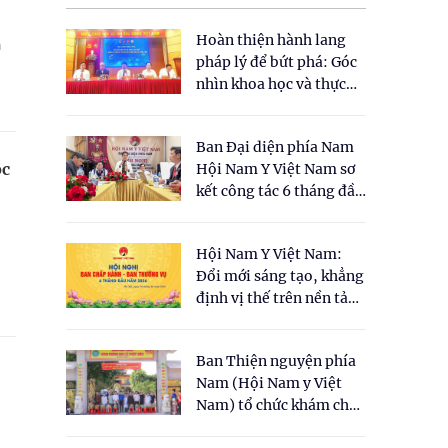
Hoàn thiện hành lang
n
pháp lý để bứt phá: Góc
nhìn khoa học và thực
tiễn tại Tọa đàm " Đề
xuất một số nội dung
Ban Đại diện phía Nam
cho Luật Y dược cổ
ộc
Hội Nam Y Việt Nam sơ
truyền Việt Nam"
kết công tác 6 tháng đầu
năm 2026
Hội Nam Y Việt Nam:
Đổi mới sáng tạo, khẳng
định vị thế trên nền tảng
y học cổ truyền và khoa
học hiện đại
Ban Thiện nguyện phía
Nam (Hội Nam y Việt
Nam) tổ chức khám chữa
bệnh y học cổ truyền và