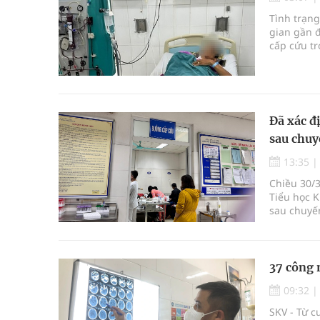
Triển khai đồng bộ các giải pháp quản lý chất lư
Tình trạng
gian gần 
Cách âm nhạc trị liệu được “đo ni đóng giày”
cấp cứu tr
Dự báo thời tiết ngày 08/8/2026: Bắc Bộ nắng nón
Cảnh báo 3 thời điểm nguy hiểm trong ngày dễ xả
Đã xác đ
sau chuy
13:35
Chiều 30/3
Tiểu học K
sau chuyến
37 công 
09:32
SKV - Từ c