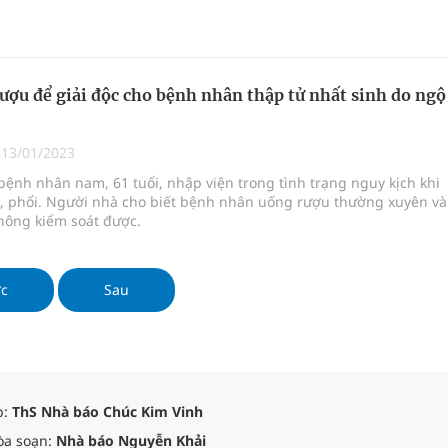
ượu để giải độc cho bệnh nhân thập tử nhất sinh do ngộ
|
13/01/2023
bệnh nhân nam, 61 tuổi, nhập viện trong tình trạng nguy kịch khi
, phổi. Người nhà cho biết bệnh nhân uống rượu thường xuyên và
hông kiểm soát được.
ớc
Sau
p:
ThS Nhà báo Chúc Kim Vinh
òa soạn:
Nhà báo Nguyễn Khải