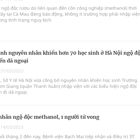
ợng thuốc
 ngộ độc rượu do liên quan đến cồn công nghiệp (methanol) thời
đây tại Cà Mau đáng báo động, không ít trường hợp phải nhập việ
ong tình trạng nguy kịch.
g, nhiệt độ cao nhất 35 độ
y ra đột qụy
ịnh nguyên nhân khiến hơn 70 học sinh ở Hà Nội ngộ đ
ến dã ngoại
|
31/03/2023
, Sở Y tế Hà Nội vừa công bố nguyên nhân khiến học sinh Trường
im Giang (quận Thanh Xuân) nhập viện với các biểu hiện ngộ độc
 đi dã ngoại.
nhân ngộ độc methanol, 1 người tử vong
|
14/03/2023
uối tháng 2 đến nay, Bệnh viện Bạch Mai tiếp nhận và điều trị 37