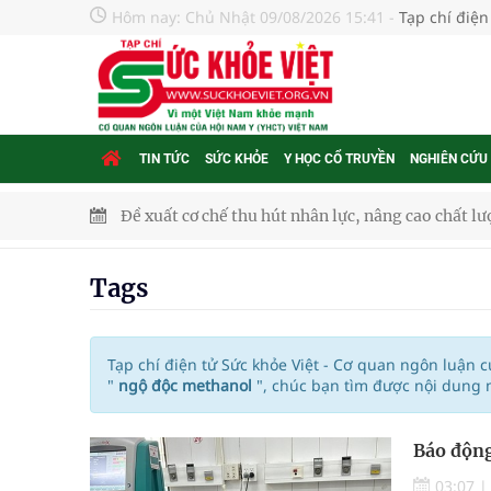
Hôm nay:
Chủ Nhật 09/08/2026 15:41
-
Tạp chí điện
TIN TỨC
SỨC KHỎE
Y HỌC CỔ TRUYỀN
NGHIÊN CỨU
Đề xuất cơ chế thu hút nhân lực, nâng cao chất lư
Xem TV hàng giờ mỗi ngày có thể khiến não thay đ
Tags
Hội Đông y phường Cầu Kiệu ra mắt, định hướng p
TP.HCM: Ra mắt Câu lạc bộ Thầy Thuốc Trẻ phư
Tạp chí điện tử Sức khỏe Việt - Cơ quan ngôn luận 
"
ngộ độc methanol
", chúc bạn tìm được nội dung 
Tầm soát sớm ung thư vú giúp cứu sống hàng ng
Báo động
Giải pháp nâng cao thị lực thời hiện đại
03:07