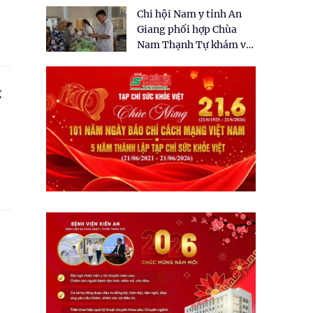
tặng quà cho 150 người
Chi hội Nam y tỉnh An
dân tại xã Tân Tập
Giang phối hợp Chùa
Nam Thạnh Tự khám và
cấp thuốc miễn phí cho
nhân dân
g