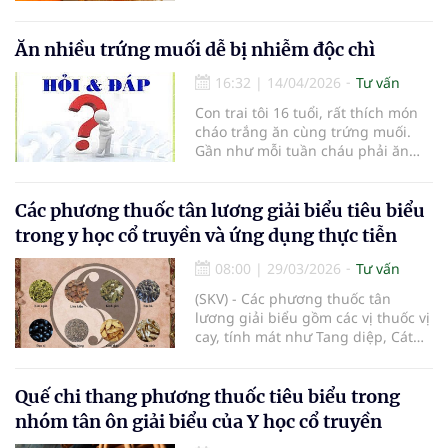
người lại bảo không nên. Vậy tôi
phải làm thế nào bây giờ? Mong
chuyên mục tư vấn giúp.
Ăn nhiều trứng muối dễ bị nhiễm độc chì
16:32
|
14/04/2026
Tư vấn
Con trai tôi 16 tuổi, rất thích món
cháo trắng ăn cùng trứng muối.
Gần như mỗi tuần cháu phải ăn
đến 3-4 lần. Mong chuyên mục cho
biết, cháu ăn như vậy có nhiều
không? Mỗi tuần cháu nên ăn mấy
Các phương thuốc tân lương giải biểu tiêu biểu
quả?
trong y học cổ truyền và ứng dụng thực tiễn
08:00
|
29/03/2026
Tư vấn
(SKV) - Các phương thuốc tân
lương giải biểu gồm các vị thuốc vị
cay, tính mát như Tang diệp, Cát
căn, Bạc hà… dùng để phát tán
phong nhiệt. Các phương thuốc
tân lương giải biểu có tác dụng
Quế chi thang phương thuốc tiêu biểu trong
phát tán phong nhiệt dùng để
nhóm tân ôn giải biểu của Y học cổ truyền
chữa các chứng bệnh gây ra do