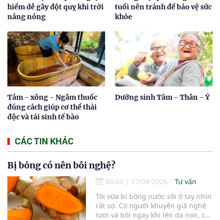
hiểm dễ gây đột quỵ khi trời
tuổi nên tránh để bảo vệ sức
nắng nóng
khỏe
Tắm - xông - Ngâm thuốc
Dưỡng sinh Tâm - Thân - Ý
đúng cách giúp cơ thể thải
độc và tái sinh tế bào
CÁC TIN KHÁC
Bị bỏng có nên bôi nghệ?
04:04
|
17/04/2026
Tư vấn
Tôi vừa bị bỏng nước sôi ở tay nhìn
rất sợ. Có người khuyên giã nghệ
tươi và bôi ngay khi lên da non, có