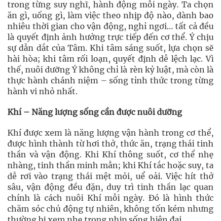
trong từng suy nghĩ, hành động mỗi ngày. Ta chọn
ăn gì, uống gì, làm việc theo nhịp độ nào, dành bao
nhiêu thời gian cho vận động, nghỉ ngơi… tất cả đều
là quyết định ảnh hưởng trực tiếp đến cơ thể. Ý chịu
sự dẫn dắt của Tâm. Khi tâm sáng suốt, lựa chọn sẽ
hài hòa; khi tâm rối loạn, quyết định dễ lệch lạc. Vì
thế, nuôi dưỡng Ý không chỉ là rèn kỷ luật, mà còn là
thực hành chánh niệm – sống tỉnh thức trong từng
hành vi nhỏ nhất.
Khí – Năng lượng sống cần được nuôi dưỡng
Khí được xem là năng lượng vận hành trong cơ thể,
được hình thành từ hơi thở, thức ăn, trạng thái tinh
thần và vận động. Khi Khí thông suốt, cơ thể nhẹ
nhàng, tinh thần minh mẫn; khi Khí tắc hoặc suy, ta
dễ rơi vào trạng thái mệt mỏi, uể oải. Việc hít thở
sâu, vận động đều đặn, duy trì tinh thần lạc quan
chính là cách nuôi Khí mỗi ngày. Đó là hình thức
chăm sóc chủ động tự nhiên, không tốn kém nhưng
thường bị xem nhẹ trong nhịp sống hiện đại.