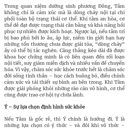
Trong quan niệm dưỡng sinh phương Đông, Tâm
không chỉ là cảm xúc mà là dòng chảy nội tại chi
phối toàn bộ trạng thái cơ thể. Khi tâm an hòa, cơ
thể dễ đạt được trạng thái cân bằng và khả năng hồi
phục tự nhiên được kích hoạt. Ngược lại, nếu tâm trí
bị bao phủ bởi lo âu, áp lực, niềm tin giới hạn hay
những tổn thương chưa được giải tỏa, “dòng chảy”
ấy có thể bị tắc nghẽn. Căng thẳng kéo dài đã được
khoa học chứng minh là có liên quan đến rối loạn
nội tiết, suy giảm miễn dịch và nhiều vấn đề chuyển
hóa. Vì vậy, chăm sóc sức khỏe trước hết là chăm sóc
đời sống tinh thần – học cách buông bỏ, điều chỉnh
cảm xúc và tái thiết sự bình an bên trong. Khi Tâm
được giải phóng khỏi những rào cản vô hình, cơ thể
cũng được trao cơ hội tự chữa lành.
Ý – Sự lựa chọn định hình sức khỏe
Nếu Tâm là gốc rễ, thì Ý chính là hướng đi. Ý là
những lựa chọn có ý thức – và đôi khi vô thức –