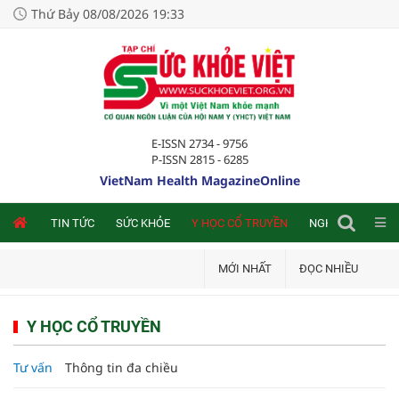
Thứ Bảy 08/08/2026 19:33
E-ISSN 2734 - 9756
P-ISSN 2815 - 6285
VietNam Health MagazineOnline
NLINE
TIN TỨC
SỨC KHỎE
Y HỌC CỔ TRUYỀN
NGHIÊN CỨU TRA
MỚI NHẤT
ĐỌC NHIỀU
Y HỌC CỔ TRUYỀN
Tư vấn
Thông tin đa chiều