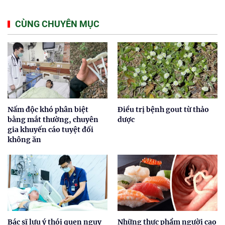
CÙNG CHUYÊN MỤC
Nấm độc khó phân biệt
Điều trị bệnh gout từ thảo
bằng mắt thường, chuyên
dược
gia khuyến cáo tuyệt đối
không ăn
Bác sĩ lưu ý thói quen nguy
Những thực phẩm người cao