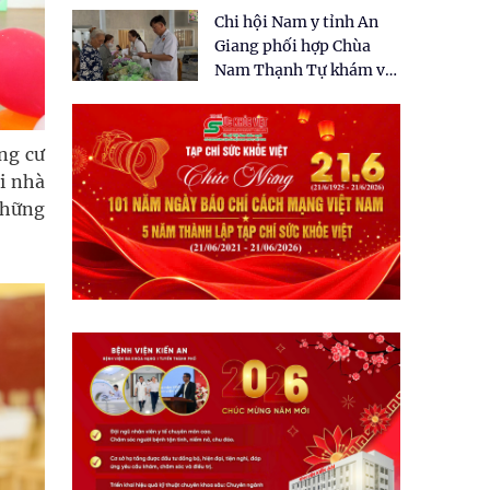
tặng quà cho 150 người
Chi hội Nam y tỉnh An
dân tại xã Tân Tập
Giang phối hợp Chùa
Nam Thạnh Tự khám và
cấp thuốc miễn phí cho
nhân dân
ng cư
i nhà
những