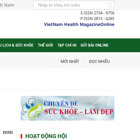
iệt Nam
E-ISSN 2734 - 9756
P-ISSN 2815 - 6285
VietNam Health MagazineOnline
U LỊCH & SỨC KHỎE
THẾ GIỚI
TẠP CHÍ IN
GỬI BÀI ONLINE
MỚI NHẤT
ĐỌC NHIỀU
m non
HOẠT ĐỘNG HỘI