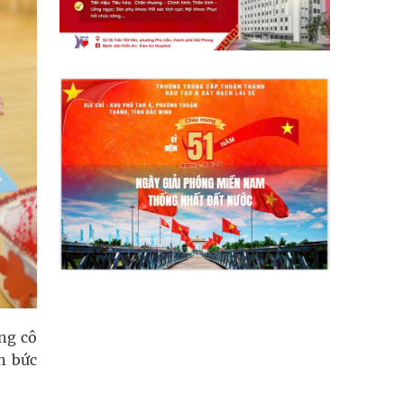
ng cô
n bức