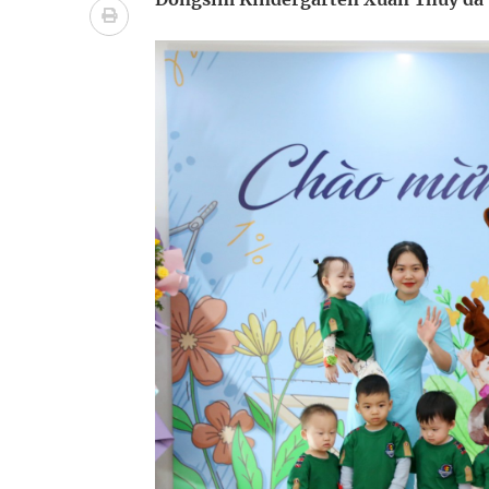
Không chỉ cắt tóc, Đông Tây Barbershop dành ng
Bệnh viện không được thu thêm tiền của người b
cầu
Ung thư thận: Nguy hiểm vì tiến triển quá âm th
Nhiều chuỗi hoạt động lớn được diễn ra tại Lễ hộ
Chấn chỉnh hoạt động kinh doanh dược liệu
Súp lơ xanh mang đến hy vọng mới trong phòng 