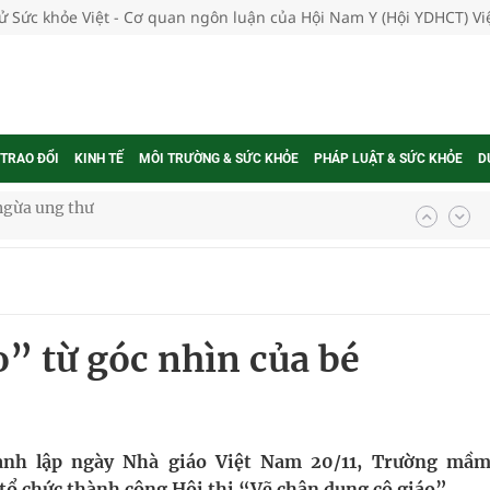
tử Sức khỏe Việt - Cơ quan ngôn luận của Hội Nam Y (Hội YDHCT) V
 TRAO ĐỔI
KINH TẾ
MÔI TRƯỜNG & SỨC KHỎE
PHÁP LUẬT & SỨC KHỎE
D
 Máu Của Các Loài Nhân Sâm (Panax Spp.): Tổng
oàn quốc
” từ góc nhìn của bé
g trưởng mới của Việt Nam
phương hai cấp trong quản lý hoạt động nha khoa,
ành lập ngày Nhà giáo Việt Nam 20/11, Trường mầ
ổ chức thành công Hội thi “Vẽ chân dung cô giáo”.