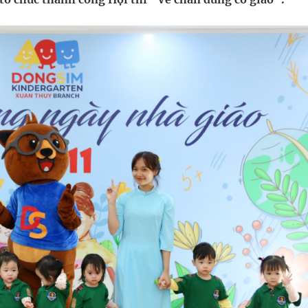
uồn lực cho môi trường và cộng đồng
ệnh bảo hiểm y tế nếu không đăng ký khám theo yêu
ầm
i sầu riêng 2026
ngừa ung thư