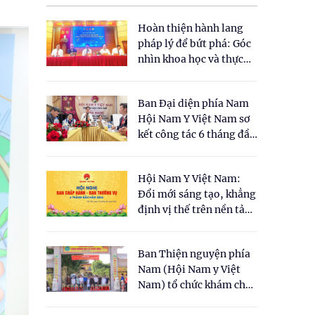
Hoàn thiện hành lang
pháp lý để bứt phá: Góc
nhìn khoa học và thực
tiễn tại Tọa đàm " Đề
xuất một số nội dung
Ban Đại diện phía Nam
cho Luật Y dược cổ
Hội Nam Y Việt Nam sơ
truyền Việt Nam"
kết công tác 6 tháng đầu
năm 2026
Hội Nam Y Việt Nam:
Đổi mới sáng tạo, khẳng
định vị thế trên nền tảng
y học cổ truyền và khoa
học hiện đại
Ban Thiện nguyện phía
Nam (Hội Nam y Việt
Nam) tổ chức khám chữa
bệnh y học cổ truyền và