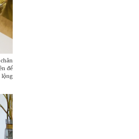
 chân
iên để
 lộng