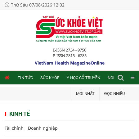
Thứ Sáu 07/08/2026 12:02
E-ISSN 2734 - 9756
P-ISSN 2815 - 6285
VietNam Health MagazineOnline
NLINE
TIN TỨC
SỨC KHỎE
Y HỌC CỔ TRUYỀN
NGHIÊN CỨU TRA
MỚI NHẤT
ĐỌC NHIỀU
KINH TẾ
Tài chính
Doanh nghiệp