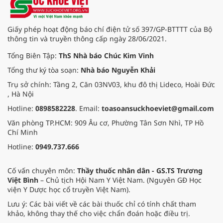
Giấy phép hoạt động báo chí điện tử số 397/GP-BTTTT của Bộ
thông tin và truyền thông cấp ngày 28/06/2021.
Tổng Biên Tập:
ThS Nhà báo Chúc Kim Vinh
Tổng thư ký tòa soạn:
Nhà báo Nguyễn Khải
Trụ sở chính: Tầng 2, Căn 03NV03, khu đô thị Lideco, Hoài Đức
, Hà Nội
Hotline:
0898582228
. Email:
toasoansuckhoeviet@gmail.com
Văn phòng TP.HCM: 909 Âu cơ, Phường Tân Sơn Nhì, TP Hồ
Chí Minh
Hotline:
0949.737.666
Cố vấn chuyên môn:
Thầy thuốc nhân dân - GS.TS Trương
Việt Bình
– Chủ tịch Hội Nam Y Việt Nam. (Nguyên GĐ Học
viện Y Dược học cổ truyền Việt Nam).
Lưu ý: Các bài viết về các bài thuốc chỉ có tính chất tham
khảo, không thay thế cho việc chẩn đoán hoặc điều trị.