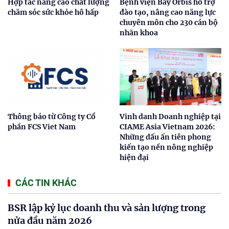
Hợp tác nâng cao chất lượng
Bệnh viện Bay Orbis hỗ trợ
chăm sóc sức khỏe hô hấp
đào tạo, nâng cao năng lực
chuyên môn cho 230 cán bộ
nhãn khoa
Thông báo từ Công ty Cổ
Vinh danh Doanh nghiệp tại
phần FCS Viet Nam
CIAME Asia Vietnam 2026:
Những dấu ấn tiên phong
kiến tạo nền nông nghiệp
hiện đại
CÁC TIN KHÁC
BSR lập kỷ lục doanh thu và sản lượng trong
nửa đầu năm 2026